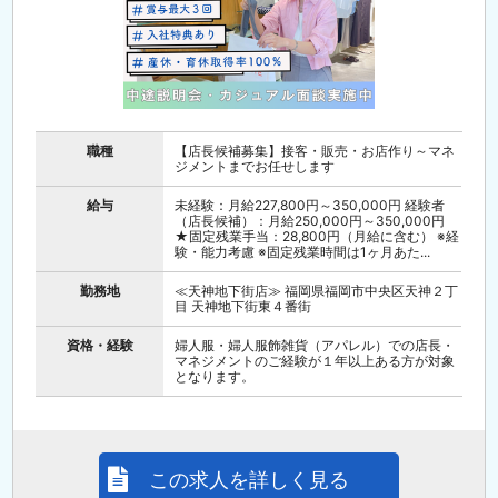
職種
【店長候補募集】接客・販売・お店作り～マネ
ジメントまでお任せします
給与
未経験：月給227,800円～350,000円 経験者
（店長候補）：月給250,000円～350,000円
★固定残業手当：28,800円（月給に含む） ※経
験・能力考慮 ※固定残業時間は1ヶ月あた...
勤務地
≪天神地下街店≫ 福岡県福岡市中央区天神２丁
目 天神地下街東４番街
資格・経験
婦人服・婦人服飾雑貨（アパレル）での店長・
マネジメントのご経験が１年以上ある方が対象
となります。
この求人を詳しく見る