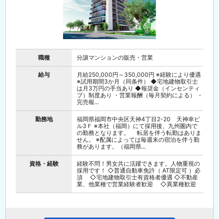
職種
分譲マンションの販売・営業
給与
月給250,000円～350,000円 ※経験により優遇
※試用期間3か月（同条件） ◆宅地建物取引士
は月3万円の手当あり ◆報奨金（インセンティ
ブ）制度あり ・営業報酬（毎月契約による） ・
完売報...
勤務地
福岡県福岡市中央区天神4丁目2-20 天神幸ビ
ル3Ｆ ※本社（福岡）にて採用後、九州圏内で
の勤務となります。 転居を伴う転勤はありま
せん。 ※配属によっては毎週末の宿泊を伴う勤
務があります。（福岡県...
資格・経験
経験不問！男女共に活躍できます。人物重視の
採用です！ ◇普通自動車免許（ AT限定可 ）必
須 ◇宅地建物取引士有資格者優遇 ◇不動産
業、他業種で営業経験者歓迎 ◇異業種歓迎