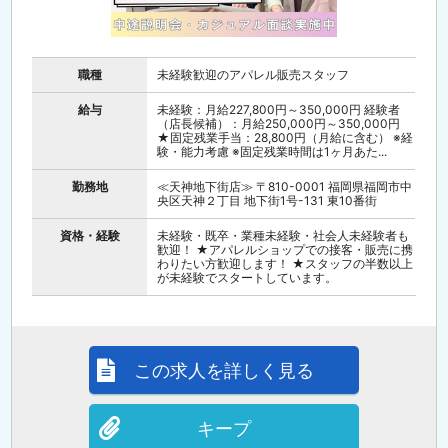
職種
未経験歓迎のアパレル販売スタッフ
給与
未経験：月給227,800円～350,000円 経験者
（店長候補）：月給250,000円～350,000円
★固定残業手当：28,800円（月給に含む） ※経
験・能力考慮 ※固定残業時間は1ヶ月あた...
勤務地
≪天神地下街店≫ 〒810-0001 福岡県福岡市中
央区天神２丁目 地下街1号-131 東10番街
資格・経験
未経験・既卒・業種未経験・社会人未経験者も
歓迎！ ★アパレルショップでの接客・販売に携
わりたい方歓迎します！ ★スタッフの半数以上
が未経験でスタートしています。
この求人を詳しく見る
キープ