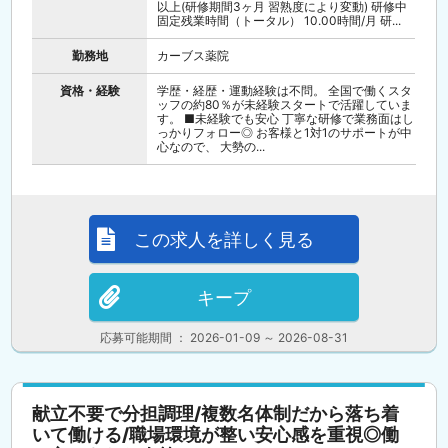
以上(研修期間3ヶ月 習熟度により変動) 研修中
固定残業時間（トータル） 10.00時間/月 研...
勤務地
カーブス薬院
資格・経験
学歴・経歴・運動経験は不問。 全国で働くスタ
ッフの約80％が未経験スタートで活躍していま
す。 ■未経験でも安心 丁寧な研修で業務面はし
っかりフォロー◎ お客様と1対1のサポートが中
心なので、 大勢の...
この求人を詳しく見る
キープ
応募可能期間 ： 2026-01-09 ～ 2026-08-31
献立不要で分担調理/複数名体制だから落ち着
いて働ける/職場環境が整い安心感を重視◎働