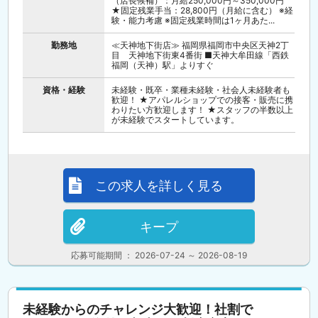
（店長候補）：月給250,000円～350,000円
★固定残業手当：28,800円（月給に含む） ※経
験・能力考慮 ※固定残業時間は1ヶ月あた...
勤務地
≪天神地下街店≫ 福岡県福岡市中央区天神2丁
目 天神地下街東4番街 ■天神大牟田線「西鉄
福岡（天神）駅」よりすぐ
資格・経験
未経験・既卒・業種未経験・社会人未経験者も
歓迎！ ★アパレルショップでの接客・販売に携
わりたい方歓迎します！ ★スタッフの半数以上
が未経験でスタートしています。
この求人を詳しく見る
キープ
応募可能期間 ： 2026-07-24 ～ 2026-08-19
未経験からのチャレンジ大歓迎！社割で