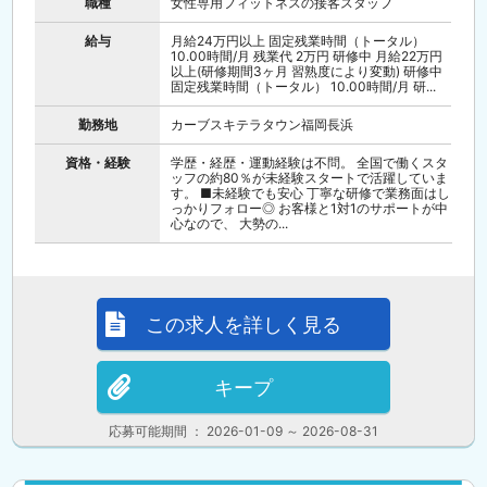
職種
女性専用フィットネスの接客スタッフ
給与
月給24万円以上 固定残業時間（トータル）
10.00時間/月 残業代 2万円 研修中 月給22万円
以上(研修期間3ヶ月 習熟度により変動) 研修中
固定残業時間（トータル） 10.00時間/月 研...
勤務地
カーブスキテラタウン福岡長浜
資格・経験
学歴・経歴・運動経験は不問。 全国で働くスタ
ッフの約80％が未経験スタートで活躍していま
す。 ■未経験でも安心 丁寧な研修で業務面はし
っかりフォロー◎ お客様と1対1のサポートが中
心なので、 大勢の...
この求人を詳しく見る
キープ
応募可能期間 ： 2026-01-09 ～ 2026-08-31