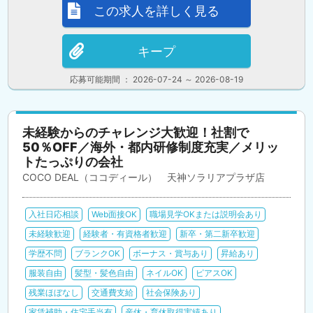
この求人を詳しく見る
キープ
応募可能期間 ： 2026-07-24 ～ 2026-08-19
未経験からのチャレンジ大歓迎！社割で
50％OFF／海外・都内研修制度充実／メリッ
トたっぷりの会社
COCO DEAL（ココディール） 天神ソラリアプラザ店
入社日応相談
Web面接OK
職場見学OKまたは説明会あり
未経験歓迎
経験者・有資格者歓迎
新卒・第二新卒歓迎
学歴不問
ブランクOK
ボーナス・賞与あり
昇給あり
服装自由
髪型・髪色自由
ネイルOK
ピアスOK
残業ほぼなし
交通費支給
社会保険あり
家賃補助・住宅手当有
産休・育休取得実績あり