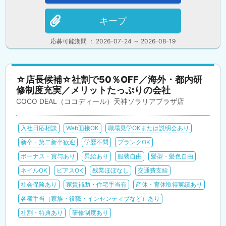
キープ
応募可能期間 ： 2026-07-24 ～ 2026-08-19
☆店長候補☆社割で50％OFF／海外・都内研
修制度充実／メリットたっぷりの会社
COCO DEAL（ココディール）天神ソラリアプラザ店
入社日応相談
Web面接OK
職場見学OKまたは説明会あり
新卒・第二新卒歓迎
学歴不問
ブランクOK
ボーナス・賞与あり
昇給あり
服装自由
髪型・髪色自由
ネイルOK
ピアスOK
残業ほぼなし
交通費支給
社会保険あり
家賃補助・住宅手当有
産休・育休取得実績あり
各種手当（家族・役職・インセンティブなど）あり
社割・特典あり
研修制度あり