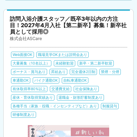
訪問入浴介護スタッフ／既卒3年以内の方注
目！2027年4月入社【第二新卒】募集！新卒社
員として採用◎
株式会社ASCare
Web面接OK
職場見学OKまたは説明会あり
大量募集（10名以上）
未経験歓迎
新卒・第二新卒歓迎
ボーナス・賞与あり
昇給あり
完全週休2日制
禁煙・分煙
車通勤OK
バイク通勤OK
自転車通勤OK
有休取得率80%以上
交通費支給
社会保険あり
産休・育休取得実績あり
退職金・財形貯蓄制度あり
各種手当（家族・役職・インセンティブなど）あり
制服貸与
研修制度あり