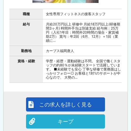
職種
女性専用フィットネスの接客スタッフ
給与
月給20万円以上 研修中 月給18万円以上(研修期
間3ヶ月) 時間外手当は別途支給 給与例：25万
円（入社1年目：時間外20時間の場合・家賃補
助2万） 賞与：年2回（6月、12月）＋1回（業
績に...
勤務地
カーブス福岡唐人
資格・経験
学歴・経歴・運動経験は不問。 全国で働くスタ
ッフの約80％が未経験スタートで活躍していま
す。 ■未経験でも安心 丁寧な研修で業務面はし
っかりフォロー◎ お客様と1対1のサポートが中
心なので、 大勢の...
この求人を詳しく見る
キープ