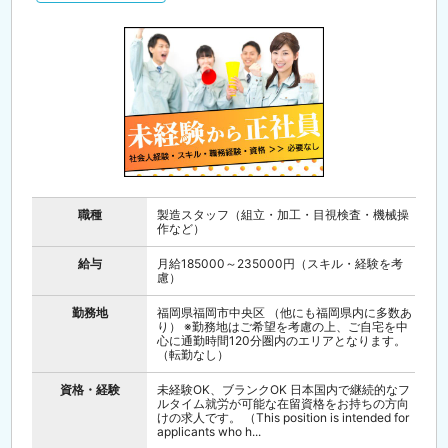
職種
製造スタッフ（組立・加工・目視検査・機械操
作など）
給与
月給185000～235000円（スキル・経験を考
慮）
勤務地
福岡県福岡市中央区 （他にも福岡県内に多数あ
り） ※勤務地はご希望を考慮の上、ご自宅を中
心に通勤時間120分圏内のエリアとなります。
（転勤なし）
資格・経験
未経験OK、ブランクOK 日本国内で継続的なフ
ルタイム就労が可能な在留資格をお持ちの方向
けの求人です。 （This position is intended for
applicants who h...