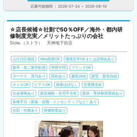
応募可能期間 ： 2026-07-24 ～ 2026-08-19
☆店長候補☆社割で50％OFF／海外・都内研
修制度充実／メリットたっぷりの会社
Stola.（ストラ） 天神地下街店
入社日応相談
Web面接OK
職場見学OKまたは説明会あり
新卒・第二新卒歓迎
学歴不問
ブランクOK
ボーナス・賞与あり
昇給あり
服装自由
髪型・髪色自由
ネイルOK
ピアスOK
残業ほぼなし
交通費支給
社会保険あり
家賃補助・住宅手当有
産休・育休取得実績あり
各種手当（家族・役職・インセンティブなど）あり
社割・特典あり
研修制度あり