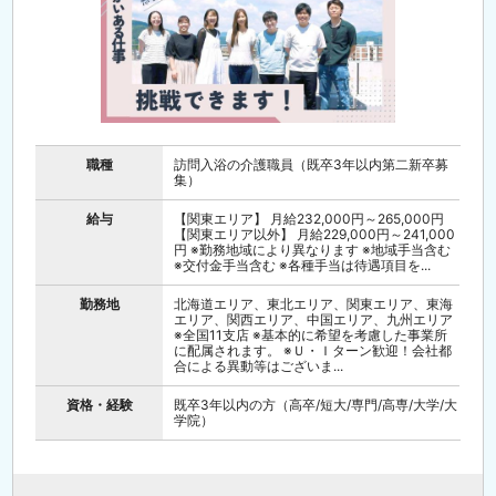
職種
訪問入浴の介護職員（既卒3年以内第二新卒募
集）
給与
【関東エリア】 月給232,000円～265,000円
【関東エリア以外】 月給229,000円～241,000
円 ※勤務地域により異なります ※地域手当含む
※交付金手当含む ※各種手当は待遇項目を...
勤務地
北海道エリア、東北エリア、関東エリア、東海
エリア、関西エリア、中国エリア、九州エリア
※全国11支店 ※基本的に希望を考慮した事業所
に配属されます。 ※Ｕ・Ｉターン歓迎！会社都
合による異動等はございま...
資格・経験
既卒3年以内の方（高卒/短大/専門/高専/大学/大
学院）