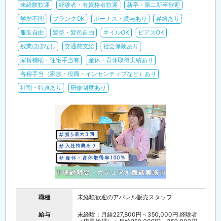
未経験歓迎
経験者・有資格者歓迎
新卒・第二新卒歓迎
学歴不問
ブランクOK
ボーナス・賞与あり
昇給あり
服装自由
髪型・髪色自由
ネイルOK
ピアスOK
残業ほぼなし
交通費支給
社会保険あり
家賃補助・住宅手当有
産休・育休取得実績あり
各種手当（家族・役職・インセンティブなど）あり
社割・特典あり
研修制度あり
職種
未経験歓迎のアパレル販売スタッフ
給与
未経験：月給227,800円～350,000円 経験者