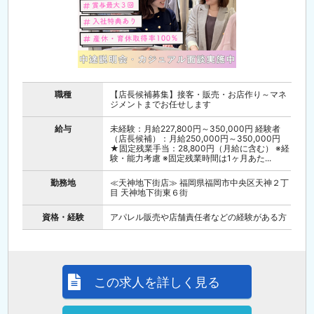
職種
【店長候補募集】接客・販売・お店作り～マネ
ジメントまでお任せします
給与
未経験：月給227,800円～350,000円 経験者
（店長候補）：月給250,000円～350,000円
★固定残業手当：28,800円（月給に含む） ※経
験・能力考慮 ※固定残業時間は1ヶ月あた...
勤務地
≪天神地下街店≫ 福岡県福岡市中央区天神２丁
目 天神地下街東６街
資格・経験
アパレル販売や店舗責任者などの経験がある方
この求人を詳しく見る