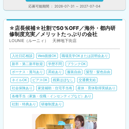
応募可能期間 ： 2026-07-31 ～ 2027-07-04
☆店長候補☆社割で50％OFF／海外・都内研
修制度充実／メリットたっぷりの会社
LOUNIE（ルーニィ） 天神地下街店
入社日応相談
Web面接OK
職場見学OKまたは説明会あり
新卒・第二新卒歓迎
学歴不問
ブランクOK
ボーナス・賞与あり
昇給あり
服装自由
髪型・髪色自由
ネイルOK
ピアスOK
残業ほぼなし
交通費支給
社会保険あり
家賃補助・住宅手当有
産休・育休取得実績あり
各種手当（家族・役職・インセンティブなど）あり
社割・特典あり
研修制度あり