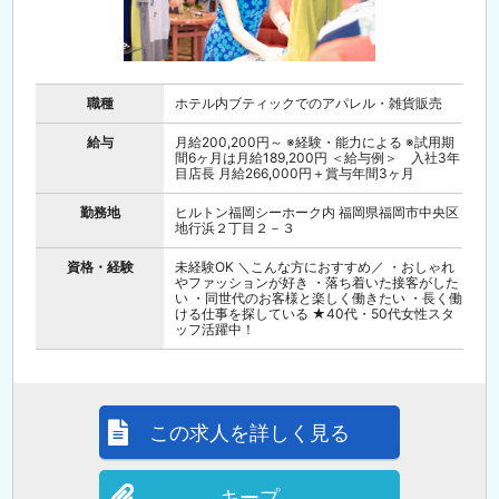
職種
ホテル内ブティックでのアパレル・雑貨販売
給与
月給200,200円～ ※経験・能力による ※試用期
間6ヶ月は月給189,200円 ＜給与例＞ 入社3年
目店長 月給266,000円＋賞与年間3ヶ月
勤務地
ヒルトン福岡シーホーク内 福岡県福岡市中央区
地行浜２丁目２－３
資格・経験
未経験OK ＼こんな方におすすめ／ ・おしゃれ
やファッションが好き ・落ち着いた接客がした
い ・同世代のお客様と楽しく働きたい ・長く働
ける仕事を探している ★40代・50代女性スタ
ッフ活躍中！
この求人を詳しく見る
キープ