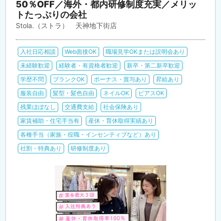
50％OFF／海外・都内研修制度充実／メリッ
トたっぷりの会社
Stola.（ストラ） 天神地下街店
入社日応相談
Web面接OK
職場見学OKまたは説明会あり
未経験歓迎
経験者・有資格者歓迎
新卒・第二新卒歓迎
学歴不問
ブランクOK
ボーナス・賞与あり
昇給あり
服装自由
髪型・髪色自由
ネイルOK
ピアスOK
残業ほぼなし
交通費支給
社会保険あり
家賃補助・住宅手当有
産休・育休取得実績あり
各種手当（家族・役職・インセンティブなど）あり
社割・特典あり
研修制度あり