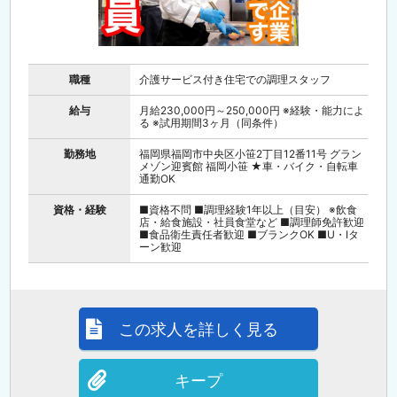
職種
介護サービス付き住宅での調理スタッフ
給与
月給230,000円～250,000円 ※経験・能力によ
る ※試用期間3ヶ月（同条件）
勤務地
福岡県福岡市中央区小笹2丁目12番11号 グラン
メゾン迎賓館 福岡小笹 ★車・バイク・自転車
通勤OK
資格・経験
■資格不問 ■調理経験1年以上（目安） ※飲食
店・給食施設・社員食堂など ■調理師免許歓迎
■食品衛生責任者歓迎 ■ブランクOK ■U・Iタ
ーン歓迎
この求人を詳しく見る
キープ