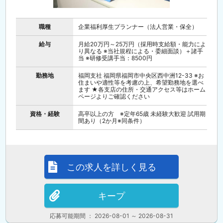
職種
企業福利厚生プランナー（法人営業・保全）
給与
月給20万円～25万円（採用時支給額・能力によ
り異なる ※当社規程による・委細面談）＋諸手
当 ※研修受講手当：8500円
勤務地
福岡支社 福岡県福岡市中央区西中洲12-33 ※お
住まいや適性等を考慮の上、希望勤務地を選べ
ます ★各支店の住所・交通アクセス等はホーム
ページよりご確認ください
資格・経験
高卒以上の方 ※定年65歳 未経験大歓迎 試用期
間あり（2か月※同条件）
この求人を詳しく見る
キープ
応募可能期間 ： 2026-08-01 ～ 2026-08-31