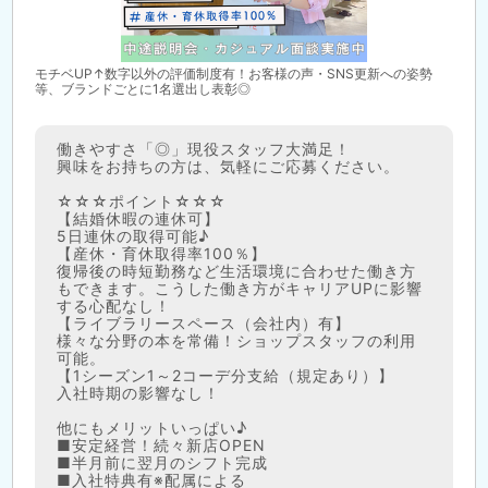
モチベUP↑数字以外の評価制度有！お客様の声・SNS更新への姿勢
等、ブランドごとに1名選出し表彰◎
働きやすさ「◎」現役スタッフ大満足！
興味をお持ちの方は、気軽にご応募ください。
☆☆☆ポイント☆☆☆
【結婚休暇の連休可】
5日連休の取得可能♪
【産休・育休取得率100％】
復帰後の時短勤務など生活環境に合わせた働き方
もできます。こうした働き方がキャリアUPに影響
する心配なし！
【ライブラリースペース（会社内）有】
様々な分野の本を常備！ショップスタッフの利用
可能。
【1シーズン1～2コーデ分支給（規定あり）】
入社時期の影響なし！
他にもメリットいっぱい♪
■安定経営！続々新店OPEN
■半月前に翌月のシフト完成
■入社特典有※配属による