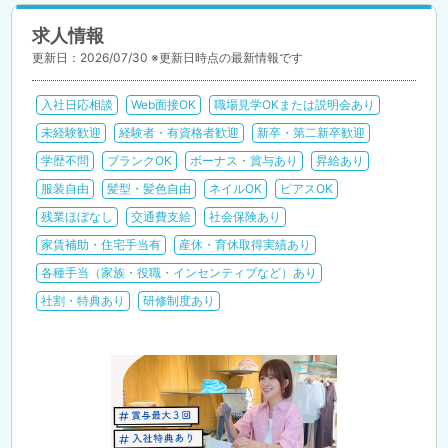
求人情報
更新日：2026/07/30 ※更新日時点の最新情報です
入社日応相談
Web面接OK
職場見学OKまたは説明会あり
未経験歓迎
経験者・有資格者歓迎
新卒・第二新卒歓迎
学歴不問
ブランクOK
ボーナス・賞与あり
昇給あり
服装自由
髪型・髪色自由
ネイルOK
ピアスOK
残業ほぼなし
交通費支給
社会保険あり
家賃補助・住宅手当有
産休・育休取得実績あり
各種手当（家族・役職・インセンティブなど）あり
社割・特典あり
研修制度あり