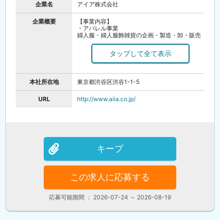
企業名
アイア株式会社
企業概要
【事業内容】
・アパレル事業
婦人服・婦人服飾雑貨の企画・製造・卸・販売
（ルーニィ・ココ ディール・ストラ・リリアン
カラット）
・メディア事業
モバイルコンテンツ（アプリ）：「乃木坂46リ
ズムフェスティバル」「懸賞パズルパクロス」
モバイルコンテンツ（ブラウザ）：「チャン・
本社所在地
東京都渋谷区渋谷1-1-5
グンソク ときめきLOVEストーリー」
出版：「クロスワードパクロス」「ペイントロ
ジック」「スーパーペイントロジック」
URL
http://www.aiia.co.jp/
【設立】1971年（昭和46年）9月16日
【資本金】1億円
【従業員数】600名
【店舗】全国約120店舗
キープ
この求人に応募する
応募可能期間 ： 2026-07-24 ～ 2026-08-19