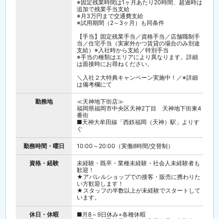
※固定残業時間は1ヶ月あたり20時間、超過時は
7/30（木）13：00 ／ 8/7（金）16：00
追加で残業手当支給
※月3万円まで交通費支給
＼＊採用＊Instagramページ／
※試用期間（2～3ヶ月）も同条件
https://www.instagram.com/aiia_recruit/
【手当】固定残業手当／資格手当／店舗職制手
＼永年勤続表彰有／
当／住宅手当（実家外かつ賃貸の場合のみ別途
◆勤続5年・15年の節目に社員の新たな挑戦を
支給）※入社時から支給／特別手当
応援する制有。
※手当の種類はエリアにより異なります。詳細
趣味・スキル習得など社員自身の成長につなが
は面接時にお尋ねください。
る活動を応援します。
◆海外研修実施（2025年度）
＼入社２大特典キャンペーン実施中！／※詳細
ショップスタッフとして10年以上勤務する社員
は備考欄にて
対象。
特別な体験を後押しする支援金を支給します。
※今年は韓国に行きました
勤務地
≪天神地下街店≫
福岡県福岡市中央区天神2丁目 天神地下街東4
番街
■天神大牟田線「西鉄福岡（天神）駅」よりす
ぐ
勤務時間・曜日
10:00～20:00（実働8時間/交替制）
資格・経験
未経験・既卒・業種未経験・社会人未経験者も
歓迎！
★アパレルショップでの接客・販売に携わりた
い方歓迎します！
★スタッフの半数以上が未経験でスタートして
います。
休日・休暇
■月8～9日休み+各種休暇