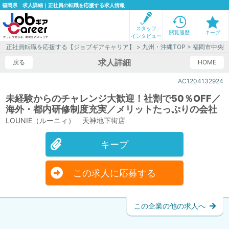
福岡県 求人詳細｜正社員の転職を応援する求人情報
スタッフ
閲覧履歴
キープ
インタビュー
正社員転職を応援する【ジョブギアキャリア】
>
九州・沖縄TOP
>
福岡市中央
求人詳細
戻る
HOME
AC1204132924
未経験からのチャレンジ大歓迎！社割で50％OFF／
海外・都内研修制度充実／メリットたっぷりの会社
LOUNIE（ルーニィ） 天神地下街店
キープ
この求人に応募する
この企業の他の求人へ