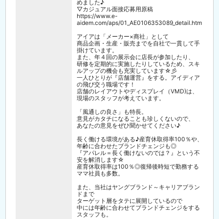
めました♪
▽カジュアル面接応募用原稿
https://www.e-
aidem.com/aps/01_AE0106353089_detail.htm
アイアは「メーカー×商社」として
商品企画・生産・販売までを自社で一貫して手
掛けています。
また、年４回の展示会に店長が参加したり、
研修を定期的に実施したりしているため、スキ
ルアップの機会も充実しています☆彡
一人ひとりが『店舗運営』をする。アイディア
の飛び交う職場です！
店舗のレイアウトやディスプレイ（VMD)は、
現場のスタッフが考えています。
「風通しの良さ」も特長。
意見がカタチになることも珍しくないので、
あなたの意見をぜひ聞かせてください♪
長く働ける環境がある♪産育休取得率100％や、
年齢に合わせたブランドチェンジも◎
『アパレル＝長く働けないのでは？』という不
安を解消します☆
産育休取得率は100％◎復帰後時短で勤務する
ママ社員も多数。
また、当社はヤングブランド～キャリアブラン
ドまで
ターゲット層をタテに展開しているので
中には年齢に合わせてブランドチェンジをする
スタッフも。