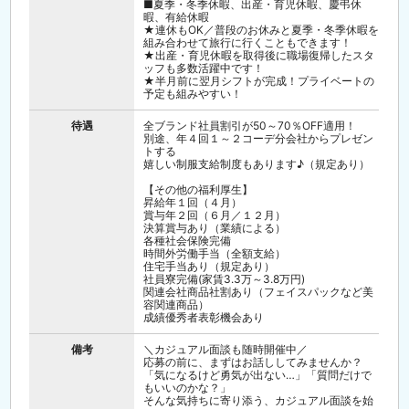
■夏季・冬季休暇、出産・育児休暇、慶弔休
暇、有給休暇
★連休もOK／普段のお休みと夏季・冬季休暇を
組み合わせて旅行に行くこともできます！
★出産・育児休暇を取得後に職場復帰したスタ
ッフも多数活躍中です！
★半月前に翌月シフトが完成！プライベートの
予定も組みやすい！
待遇
全ブランド社員割引が50～70％OFF適用！
別途、年４回１～２コーデ分会社からプレゼン
トする
嬉しい制服支給制度もあります♪（規定あり）
【その他の福利厚生】
昇給年１回（４月）
賞与年２回（６月／１２月）
決算賞与あり（業績による）
各種社会保険完備
時間外労働手当（全額支給）
住宅手当あり（規定あり）
社員寮完備(家賃3.3万～3.8万円)
関連会社商品社割あり（フェイスパックなど美
容関連商品）
成績優秀者表彰機会あり
備考
＼カジュアル面談も随時開催中／
応募の前に、まずはお話ししてみませんか？
「気になるけど勇気が出ない…」「質問だけで
もいいのかな？」
そんな気持ちに寄り添う、カジュアル面談を始