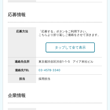
応募情報
応募方法
「応募する」ボタンをご利用下さい。
こちらより折り返しご連絡をさせて頂きます。
エントリー⇒面接⇒内定！
●即日内定も可
●一次面接はオンラインにて行います。
※お電話でのご応募もお待ちしております。
電話での応募の場合は「イーアイデムを見まし
た」とお伝えください。
連絡先住所
東京都渋谷区渋谷1-1-5 アイア本社ビル
連絡先TEL
03-4578-3340
担当
採用担当
企業情報