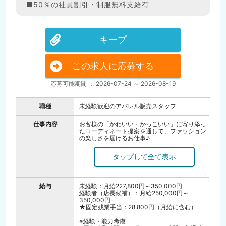
■50％の社員割引・制服無料支給有
キープ
この求人に応募する
応募可能期間 ： 2026-07-24 ～ 2026-08-19
職種
未経験歓迎のアパレル販売スタッフ
仕事内容
お客様の「かわいい・かっこいい」に寄り添っ
たコーディネート提案を通して、ファッション
の楽しさを届けるお仕事♪
売場づくりやディスプレイは、スタッフみんな
でアイデアを出しながらトレンド感を演出。
SNSでブランドの魅力を発信するチャンスも！
同世代の仲間が多く、気軽に相談し合える雰囲
気で安心。
未経験からでも研修制度でしっかり成長でき、
給与
未経験：月給227,800円～350,000円
オシャレも人とのつながりも思いっきり楽しめ
経験者（店長候補）：月給250,000円～
ますよ。
350,000円
希望や適性に合わせ、着実にステップUPが目指
★固定残業手当：28,800円（月給に含む）
せる環境が整っています。
※経験・能力考慮
＼オンライン会社説明会を実施します／