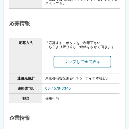
スタッフも。
応募情報
応募方法
「応募する」ボタンをご利用下さい。
こちらより折り返しご連絡をさせて頂きます。
エントリー⇒面接⇒内定！
●即日内定も可
●一次面接はオンラインにて行います。
※お電話でのご応募もお待ちしております。
電話での応募の場合は「イーアイデムを見まし
た」とお伝えください。
連絡先住所
東京都渋谷区渋谷1-1-5 アイア本社ビル
連絡先TEL
03-4578-3340
担当
採用担当
企業情報