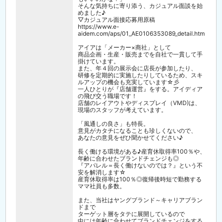
そんな気持ちに寄り添う、カジュアル面談を始
めました♪
▽カジュアル面接応募用原稿
https://www.e-
aidem.com/aps/01_AE0106353089_detail.htm
アイアは「メーカー×商社」として
商品企画・生産・販売までを自社で一貫して手
掛けています。
また、年４回の展示会に店長が参加したり、
研修を定期的に実施したりしているため、スキ
ルアップの機会も充実しています☆彡
一人ひとりが『店舗運営』をする。アイディア
の飛び交う職場です！
店舗のレイアウトやディスプレイ（VMD)は、
現場のスタッフが考えています。
「風通しの良さ」も特長。
意見がカタチになることも珍しくないので、
あなたの意見をぜひ聞かせてください♪
長く働ける環境がある♪産育休取得率100％や、
年齢に合わせたブランドチェンジも◎
『アパレル＝長く働けないのでは？』という不
安を解消します☆
産育休取得率は100％◎復帰後時短で勤務する
ママ社員も多数。
また、当社はヤングブランド～キャリアブラン
ドまで
ターゲット層をタテに展開しているので
中には年齢に合わせてブランドチェンジをする