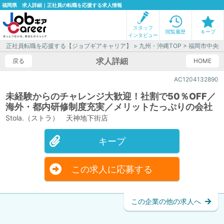
福岡県 求人詳細｜正社員の転職を応援する求人情報
スタッフ
閲覧履歴
キープ
インタビュー
正社員転職を応援する【ジョブギアキャリア】
>
九州・沖縄TOP
>
福岡市中央
求人詳細
戻る
HOME
AC1204132890
未経験からのチャレンジ大歓迎！社割で50％OFF／
海外・都内研修制度充実／メリットたっぷりの会社
Stola.（ストラ） 天神地下街店
キープ
この求人に応募する
この企業の他の求人へ