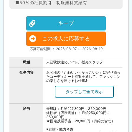
■50％の社員割引・制服無料支給有
キープ
この求人に応募する
応募可能期間 ： 2026-08-07 ～ 2026-08-19
職種
未経験歓迎のアパレル販売スタッフ
仕事内容
お客様の「かわいい・かっこいい」に寄り添っ
たコーディネート提案を通して、ファッション
の楽しさを届けるお仕事♪
売場づくりやディスプレイは、スタッフみんな
でアイデアを出しながらトレンド感を演出。
SNSでブランドの魅力を発信するチャンスも！
同世代の仲間が多く、気軽に相談し合える雰囲
気で安心。
未経験からでも研修制度でしっかり成長でき、
給与
未経験：月給227,800円～350,000円
オシャレも人とのつながりも思いっきり楽しめ
経験者（店長候補）：月給250,000円～
ますよ。
350,000円
希望や適性に合わせ、着実にステップUPが目指
★固定残業手当：28,800円（月給に含む）
せる環境が整っています。
※経験・能力考慮
＼オンライン会社説明会を実施します／