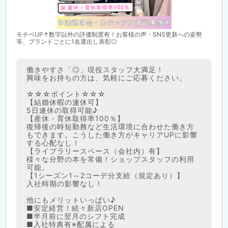
モチベUP↑数字以外の評価制度有！お客様の声・SNS更新への姿勢
等、ブランドごとに1名選出し表彰◎
働きやすさ「◎」現役スタッフ大満足！
興味をお持ちの方は、気軽にご応募ください。
☆☆☆ポイント☆☆☆
【結婚休暇の連休可】
5日連休の取得可能♪
【産休・育休取得率100％】
復帰後の時短勤務など生活環境に合わせた働き方
もできます。こうした働き方がキャリアUPに影響
する心配なし！
【ライブラリースペース（会社内）有】
様々な分野の本を常備！ショップスタッフの利用
可能。
【1シーズン1～2コーデ分支給（規定あり）】
入社時期の影響なし！
他にもメリットいっぱい♪
■安定経営！続々新店OPEN
■半月前に翌月のシフト完成
■入社特典有※配属による