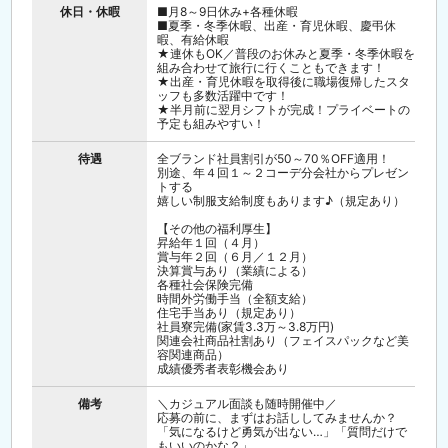
休日・休暇
■月8～9日休み+各種休暇
■夏季・冬季休暇、出産・育児休暇、慶弔休
暇、有給休暇
★連休もOK／普段のお休みと夏季・冬季休暇を
組み合わせて旅行に行くこともできます！
★出産・育児休暇を取得後に職場復帰したスタ
ッフも多数活躍中です！
★半月前に翌月シフトが完成！プライベートの
予定も組みやすい！
待遇
全ブランド社員割引が50～70％OFF適用！
別途、年４回１～２コーデ分会社からプレゼン
トする
嬉しい制服支給制度もあります♪（規定あり）
【その他の福利厚生】
昇給年１回（４月）
賞与年２回（６月／１２月）
決算賞与あり（業績による）
各種社会保険完備
時間外労働手当（全額支給）
住宅手当あり（規定あり）
社員寮完備(家賃3.3万～3.8万円)
関連会社商品社割あり（フェイスパックなど美
容関連商品）
成績優秀者表彰機会あり
備考
＼カジュアル面談も随時開催中／
応募の前に、まずはお話ししてみませんか？
「気になるけど勇気が出ない…」「質問だけで
もいいのかな？」