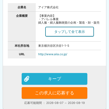
企業名
アイア株式会社
企業概要
【事業内容】
・アパレル事業
婦人服・婦人服飾雑貨の企画・製造・卸・販売
（ルーニィ・ココ ディール・ストラ・リリアン
カラット）
・メディア事業
モバイルコンテンツ（アプリ）：「乃木坂46リ
ズムフェスティバル」「懸賞パズルパクロス」
モバイルコンテンツ（ブラウザ）：「チャン・
本社所在地
東京都渋谷区渋谷1-1-5
グンソク ときめきLOVEストーリー」
出版：「クロスワードパクロス」「ペイントロ
ジック」「スーパーペイントロジック」
URL
http://www.aiia.co.jp/
【設立】1971年（昭和46年）9月16日
【資本金】1億円
【従業員数】600名
【店舗】全国約120店舗
キープ
この求人に応募する
応募可能期間 ： 2026-08-07 ～ 2026-08-19