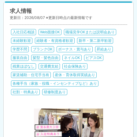
求人情報
更新日：2026/08/07 ※更新日時点の最新情報です
入社日応相談
Web面接OK
職場見学OKまたは説明会あり
未経験歓迎
経験者・有資格者歓迎
新卒・第二新卒歓迎
学歴不問
ブランクOK
ボーナス・賞与あり
昇給あり
服装自由
髪型・髪色自由
ネイルOK
ピアスOK
残業ほぼなし
交通費支給
社会保険あり
家賃補助・住宅手当有
産休・育休取得実績あり
各種手当（家族・役職・インセンティブなど）あり
社割・特典あり
研修制度あり