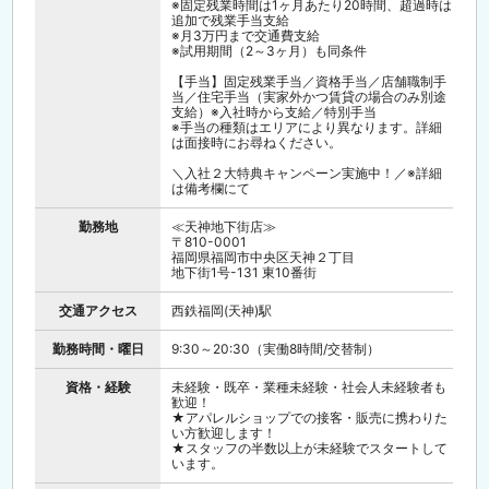
※固定残業時間は1ヶ月あたり20時間、超過時は
7/30（木）13：00 ／ 8/7（金）16：00
追加で残業手当支給
※月3万円まで交通費支給
＼＊採用＊Instagramページ／
※試用期間（2～3ヶ月）も同条件
https://www.instagram.com/aiia_recruit/
【手当】固定残業手当／資格手当／店舗職制手
＼永年勤続表彰有／
当／住宅手当（実家外かつ賃貸の場合のみ別途
◆勤続5年・15年の節目に社員の新たな挑戦を
支給）※入社時から支給／特別手当
応援する制有。
※手当の種類はエリアにより異なります。詳細
趣味・スキル習得など社員自身の成長につなが
は面接時にお尋ねください。
る活動を応援します。
◆海外研修実施（2025年度）
＼入社２大特典キャンペーン実施中！／※詳細
ショップスタッフとして10年以上勤務する社員
は備考欄にて
対象。
特別な体験を後押しする支援金を支給します。
※今年は韓国に行きました
勤務地
≪天神地下街店≫
〒810-0001
福岡県福岡市中央区天神２丁目
地下街1号-131 東10番街
交通アクセス
西鉄福岡(天神)駅
勤務時間・曜日
9:30～20:30（実働8時間/交替制）
資格・経験
未経験・既卒・業種未経験・社会人未経験者も
歓迎！
★アパレルショップでの接客・販売に携わりた
い方歓迎します！
★スタッフの半数以上が未経験でスタートして
います。