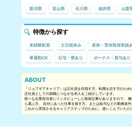
新潟県
富山県
石川県
福井県
山梨
特徴から探す
未経験歓迎
土日祝休み
産休・育休取得実績
車通勤OK
社宅・寮あり
ボーナス・賞与あり
ABOUT
『ジョブギアキャリア』は正社員を目指す方、転職を志す方のため
正社員としての就職につながる求人をご紹介しています。
様々な企業担当者にインタビューした取材記事がありますので、 
ら選ぶ方、 自分にあった仕事を探す方、または給与などの勤務条
これから実現させるキャリアステップのために、使いこんでいただ