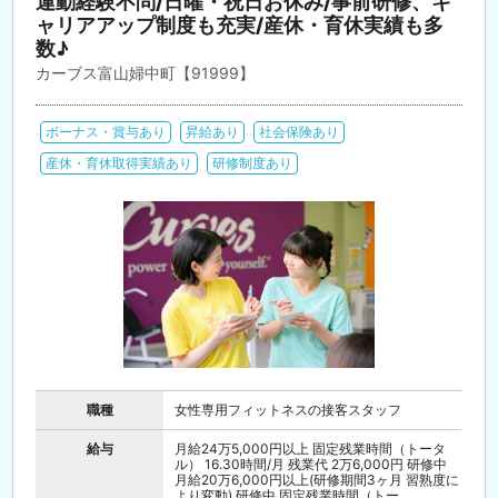
運動経験不問/日曜・祝日お休み/事前研修、キ
ャリアアップ制度も充実/産休・育休実績も多
数♪
カーブス富山婦中町【91999】
ボーナス・賞与あり
昇給あり
社会保険あり
産休・育休取得実績あり
研修制度あり
職種
女性専用フィットネスの接客スタッフ
給与
月給24万5,000円以上 固定残業時間（トータ
ル） 16.30時間/月 残業代 2万6,000円 研修中
月給20万6,000円以上(研修期間3ヶ月 習熟度に
より変動) 研修中 固定残業時間（トー...