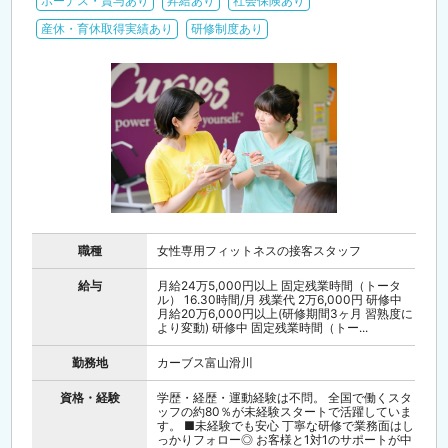
ボーナス・賞与あり
昇給あり
社会保険あり
産休・育休取得実績あり
研修制度あり
職種
女性専用フィットネスの接客スタッフ
給与
月給24万5,000円以上 固定残業時間（トータ
ル） 16.30時間/月 残業代 2万6,000円 研修中
月給20万6,000円以上(研修期間3ヶ月 習熟度に
より変動) 研修中 固定残業時間（トー...
勤務地
カーブス富山滑川
資格・経験
学歴・経歴・運動経験は不問。 全国で働くスタ
ッフの約80％が未経験スタートで活躍していま
す。 ■未経験でも安心 丁寧な研修で業務面はし
っかりフォロー◎ お客様と1対1のサポートが中