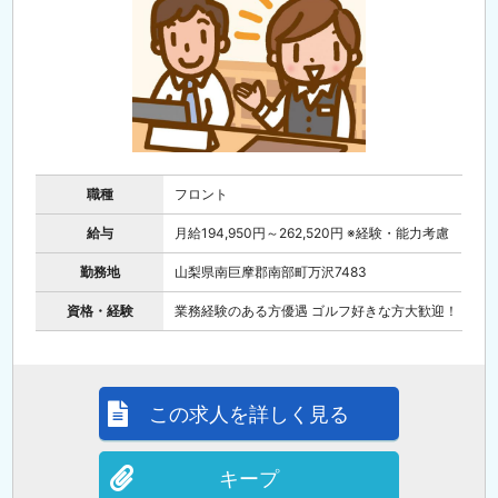
職種
フロント
給与
月給194,950円～262,520円 ※経験・能力考慮
勤務地
山梨県南巨摩郡南部町万沢7483
資格・経験
業務経験のある方優遇 ゴルフ好きな方大歓迎！
この求人を詳しく見る
キープ