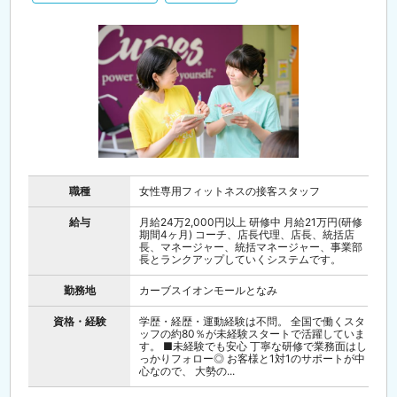
職種
女性専用フィットネスの接客スタッフ
給与
月給24万2,000円以上 研修中 月給21万円(研修
期間4ヶ月) コーチ、店長代理、店長、統括店
長、マネージャー、統括マネージャー、事業部
長とランクアップしていくシステムです。
勤務地
カーブスイオンモールとなみ
資格・経験
学歴・経歴・運動経験は不問。 全国で働くスタ
ッフの約80％が未経験スタートで活躍していま
す。 ■未経験でも安心 丁寧な研修で業務面はし
っかりフォロー◎ お客様と1対1のサポートが中
心なので、 大勢の...