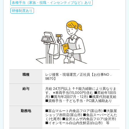
各種手当（家族・役職・インセンティブなど）あり
研修制度あり
職種
レジ接客・現場運営／正社員【お仕事NO．
9B70】
給与
月給 24万円以上 ↑↑能力経験により異なりま
す。 ※車両手当(15,000円)含む ■昇給年1回(5
月) ■賞与年2回(7月・12月) ■残業代別途支給
■資格手当・子ども手当・PC購入補助あり
勤務地
■富山マルート内食品フロア(富山市) ■大阪屋
ショップ赤田店(富山市) ■食品スーパーどんた
く(七尾市) ■金沢エムザ内食品フロア(金沢市)
■イオンモール白山内生鮮店(白山市) 等