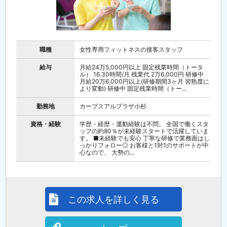
職種
女性専用フィットネスの接客スタッフ
給与
月給24万5,000円以上 固定残業時間（トータ
ル） 16.30時間/月 残業代 2万6,000円 研修中
月給20万6,000円以上(研修期間3ヶ月 習熟度に
より変動) 研修中 固定残業時間（トー...
勤務地
カーブスアルプラザ小杉
資格・経験
学歴・経歴・運動経験は不問。 全国で働くスタ
ッフの約80％が未経験スタートで活躍していま
す。 ■未経験でも安心 丁寧な研修で業務面はし
っかりフォロー◎ お客様と1対1のサポートが中
心なので、 大勢の...
この求人を詳しく見る