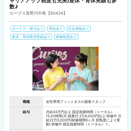
ャリアアップ制度も充実/産休・育休実績も多
数♪
カーブス長野川中島【90424】
ボーナス・賞与あり
昇給あり
社会保険あり
産休・育休取得実績あり
研修制度あり
職種
女性専用フィットネスの接客スタッフ
給与
月給24万円以上 固定残業時間（トータル）
15.00時間/月 残業代 2万4,000円以上 研修中 月
給22万5,000円(研修期間6ヶ月 習熟度により変
動) 研修中 固定残業時間（トータル） 1...