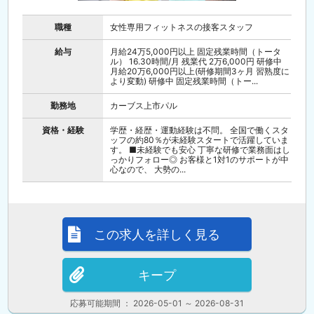
職種
女性専用フィットネスの接客スタッフ
給与
月給24万5,000円以上 固定残業時間（トータ
ル） 16.30時間/月 残業代 2万6,000円 研修中
月給20万6,000円以上(研修期間3ヶ月 習熟度に
より変動) 研修中 固定残業時間（トー...
勤務地
カーブス上市パル
資格・経験
学歴・経歴・運動経験は不問。 全国で働くスタ
ッフの約80％が未経験スタートで活躍していま
す。 ■未経験でも安心 丁寧な研修で業務面はし
っかりフォロー◎ お客様と1対1のサポートが中
心なので、 大勢の...
この求人を詳しく見る
キープ
応募可能期間 ： 2026-05-01 ～ 2026-08-31