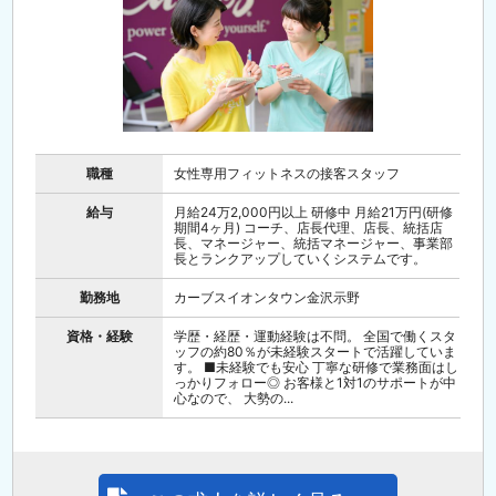
職種
女性専用フィットネスの接客スタッフ
給与
月給24万2,000円以上 研修中 月給21万円(研修
期間4ヶ月) コーチ、店長代理、店長、統括店
長、マネージャー、統括マネージャー、事業部
長とランクアップしていくシステムです。
勤務地
カーブスイオンタウン金沢示野
資格・経験
学歴・経歴・運動経験は不問。 全国で働くスタ
ッフの約80％が未経験スタートで活躍していま
す。 ■未経験でも安心 丁寧な研修で業務面はし
っかりフォロー◎ お客様と1対1のサポートが中
心なので、 大勢の...