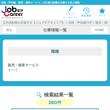
北陸・甲信越 販売・接客サービス｜正社員の転職を応援する求人情報
スタッフ
閲覧履歴
キープ
インタビュー
正社員転職を応援する【ジョブギアキャリア】
>
北陸・甲信越TOP
> 販売・接
仕事情報一覧
戻る
HOME
職種
販売・接客サービス
すべて
検索結果一覧
260件