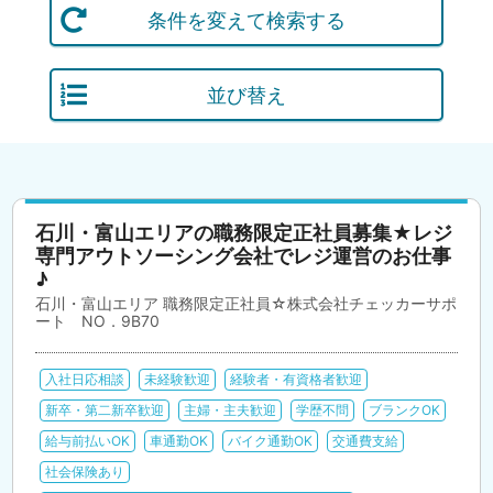
条件を変えて検索する
並び替え
石川・富山エリアの職務限定正社員募集★レジ
専門アウトソーシング会社でレジ運営のお仕事
♪
石川・富山エリア 職務限定正社員☆株式会社チェッカーサポ
ート NO．9B70
入社日応相談
未経験歓迎
経験者・有資格者歓迎
新卒・第二新卒歓迎
主婦・主夫歓迎
学歴不問
ブランクOK
給与前払いOK
車通勤OK
バイク通勤OK
交通費支給
社会保険あり