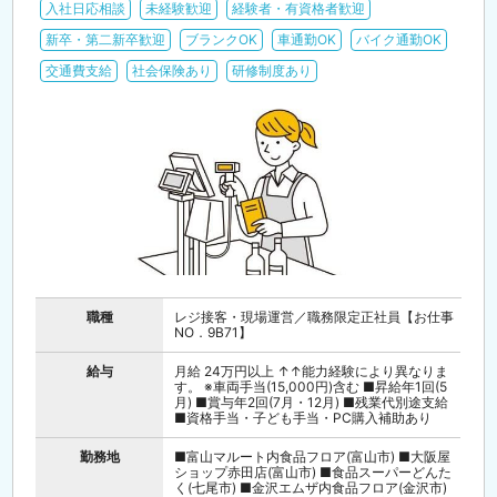
入社日応相談
未経験歓迎
経験者・有資格者歓迎
新卒・第二新卒歓迎
ブランクOK
車通勤OK
バイク通勤OK
交通費支給
社会保険あり
研修制度あり
職種
レジ接客・現場運営／職務限定正社員【お仕事
NO．9B71】
給与
月給 24万円以上 ↑↑能力経験により異なりま
す。 ※車両手当(15,000円)含む ■昇給年1回(5
月) ■賞与年2回(7月・12月) ■残業代別途支給
■資格手当・子ども手当・PC購入補助あり
勤務地
■富山マルート内食品フロア(富山市) ■大阪屋
ショップ赤田店(富山市) ■食品スーパーどんた
く(七尾市) ■金沢エムザ内食品フロア(金沢市)