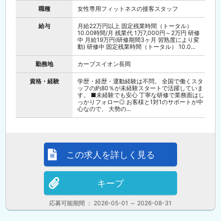
職種
女性専用フィットネスの接客スタッフ
給与
月給22万円以上 固定残業時間（トータル）
10.00時間/月 残業代 1万7,000円～2万円 研修
中 月給19万円(研修期間3ヶ月 習熟度により変
動) 研修中 固定残業時間（トータル） 10.0...
勤務地
カーブスイオン長岡
資格・経験
学歴・経歴・運動経験は不問。 全国で働くスタ
ッフの約80％が未経験スタートで活躍していま
す。 ■未経験でも安心 丁寧な研修で業務面はし
っかりフォロー◎ お客様と1対1のサポートが中
心なので、 大勢の...
この求人を詳しく見る
キープ
応募可能期間 ： 2026-05-01 ～ 2026-08-31