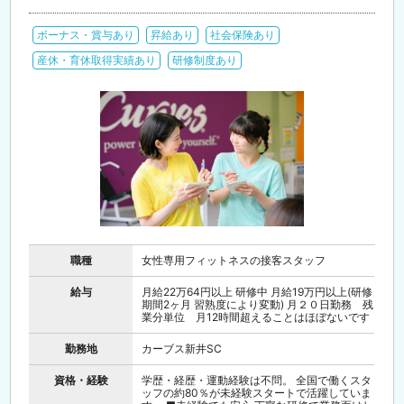
ボーナス・賞与あり
昇給あり
社会保険あり
産休・育休取得実績あり
研修制度あり
職種
女性専用フィットネスの接客スタッフ
給与
月給22万64円以上 研修中 月給19万円以上(研修
期間2ヶ月 習熟度により変動) 月２０日勤務 残
業分単位 月12時間超えることはほぼないです
勤務地
カーブス新井SC
資格・経験
学歴・経歴・運動経験は不問。 全国で働くスタ
ッフの約80％が未経験スタートで活躍していま