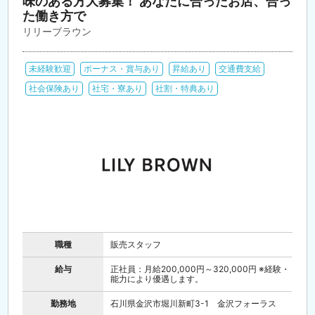
味のある方大募集！ あなたに合ったお店、合っ
た働き方で
リリーブラウン
未経験歓迎
ボーナス・賞与あり
昇給あり
交通費支給
社会保険あり
社宅・寮あり
社割・特典あり
職種
販売スタッフ
給与
正社員：月給200,000円～320,000円 ※経験・
能力により優遇します。
勤務地
石川県金沢市堀川新町3-1 金沢フォーラス