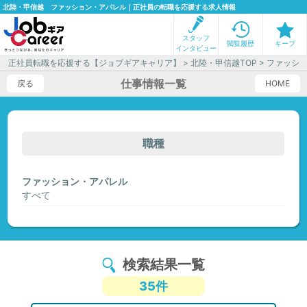
北陸・甲信越 ファッション・アパレル｜正社員の転職を応援する求人情報
スタッフ
閲覧履歴
キープ
インタビュー
正社員転職を応援する【ジョブギアキャリア】
>
北陸・甲信越TOP
> ファッシ
仕事情報一覧
戻る
HOME
職種
ファッション・アパレル
すべて
検索結果一覧
35件