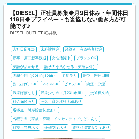
【DIESEL】正社員募集◆月9日休み・年間休日
116日◆プライベートも妥協しない働き方が可
能です♪
DIESEL OUTLET 軽井沢
入社日応相談
未経験歓迎
経験者・有資格者歓迎
新卒・第二新卒歓迎
女性活躍中
ブランクOK
英語が活かせる
語学力を活かせる（英語以外）
国籍不問（jobs in japan）
昇給あり
髪型・髪色自由
髭（ひげ）OK
ネイルOK
ピアスOK
禁煙・分煙
残業ほぼなし
残業少なめ（月20h未満）
交通費支給
社会保険あり
産休・育休取得実績あり
退職金・財形貯蓄制度あり
各種手当（家族・役職・インセンティブなど）あり
社割・特典あり
研修制度あり
資格取得支援制度あり