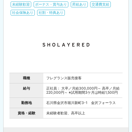
未経験歓迎
ボーナス・賞与あり
昇給あり
交通費支給
社会保険あり
社割・特典あり
職種
フレグランス販売接客
給与
正社員： 大卒／月給300,000円～ 高卒／月給
220,000円～ ※試用期間3ケ月は時給1,500円
勤務地
石川県金沢市堀川新町3-1 金沢フォーラス
資格・経験
未経験者歓迎、高卒以上