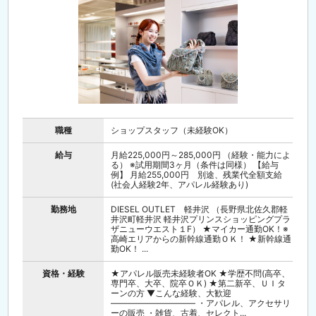
職種
ショップスタッフ（未経験OK）
給与
月給225,000円～285,000円 （経験・能力によ
る） ※試用期間3ヶ月（条件は同様） 【給与
例】 月給255,000円 別途、残業代全額支給
(社会人経験2年、アパレル経験あり)
勤務地
DIESEL OUTLET 軽井沢 （長野県北佐久郡軽
井沢町軽井沢 軽井沢プリンスショッピングプラ
ザニューウエスト１F） ★マイカー通勤OK！※
高崎エリアからの新幹線通勤ＯＫ！ ★新幹線通
勤OK！ ...
資格・経験
★アパレル販売未経験者OK ★学歴不問(高卒、
専門卒、大卒、院卒ＯＫ) ★第二新卒、ＵＩタ
ーンの方 ▼こんな経験、大歓迎
―――――――――― ・アパレル、アクセサリ
ーの販売 ・雑貨、古着、セレクト...