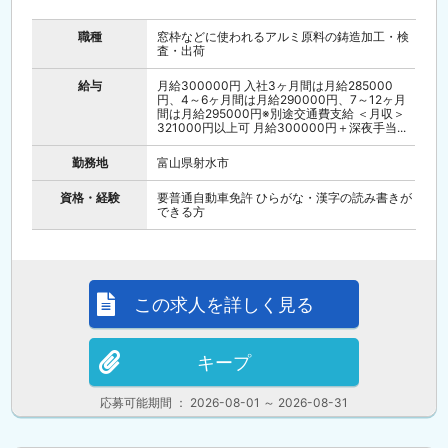
職種
窓枠などに使われるアルミ原料の鋳造加工・検
査・出荷
給与
月給300000円 入社3ヶ月間は月給285000
円、4～6ヶ月間は月給290000円、7～12ヶ月
間は月給295000円※別途交通費支給 ＜月収＞
321000円以上可 月給300000円＋深夜手当...
勤務地
富山県射水市
資格・経験
要普通自動車免許 ひらがな・漢字の読み書きが
できる方
この求人を詳しく見る
キープ
応募可能期間 ： 2026-08-01 ～ 2026-08-31