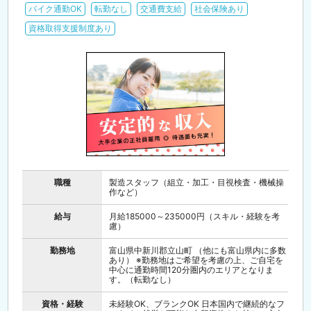
バイク通勤OK
転勤なし
交通費支給
社会保険あり
資格取得支援制度あり
職種
製造スタッフ（組立・加工・目視検査・機械操
作など）
給与
月給185000～235000円（スキル・経験を考
慮）
勤務地
富山県中新川郡立山町 （他にも富山県内に多数
あり） ※勤務地はご希望を考慮の上、ご自宅を
中心に通勤時間120分圏内のエリアとなりま
す。（転勤なし）
資格・経験
未経験OK、ブランクOK 日本国内で継続的なフ