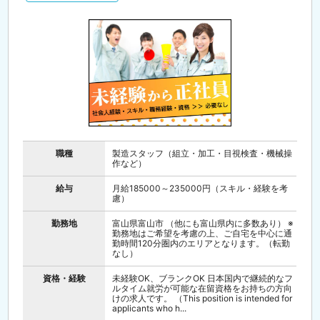
職種
製造スタッフ（組立・加工・目視検査・機械操
作など）
給与
月給185000～235000円（スキル・経験を考
慮）
勤務地
富山県富山市 （他にも富山県内に多数あり） ※
勤務地はご希望を考慮の上、ご自宅を中心に通
勤時間120分圏内のエリアとなります。（転勤
なし）
資格・経験
未経験OK、ブランクOK 日本国内で継続的なフ
ルタイム就労が可能な在留資格をお持ちの方向
けの求人です。 （This position is intended for
applicants who h...