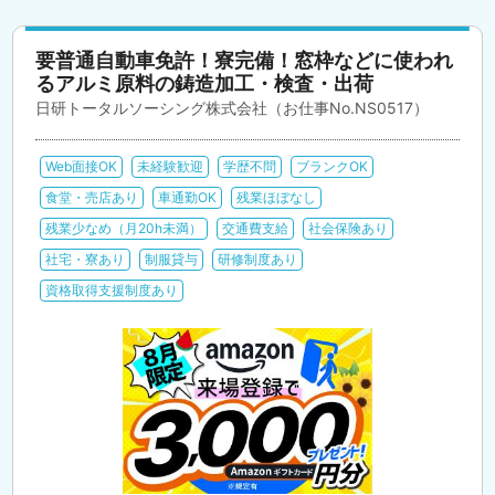
要普通自動車免許！寮完備！窓枠などに使われ
るアルミ原料の鋳造加工・検査・出荷
日研トータルソーシング株式会社（お仕事No.NS0517）
Web面接OK
未経験歓迎
学歴不問
ブランクOK
食堂・売店あり
車通勤OK
残業ほぼなし
残業少なめ（月20h未満）
交通費支給
社会保険あり
社宅・寮あり
制服貸与
研修制度あり
資格取得支援制度あり