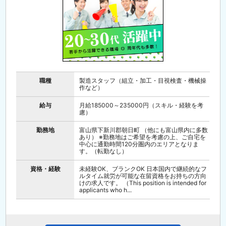
職種
製造スタッフ（組立・加工・目視検査・機械操
作など）
給与
月給185000～235000円（スキル・経験を考
慮）
勤務地
富山県下新川郡朝日町 （他にも富山県内に多数
あり） ※勤務地はご希望を考慮の上、ご自宅を
中心に通勤時間120分圏内のエリアとなりま
す。（転勤なし）
資格・経験
未経験OK、ブランクOK 日本国内で継続的なフ
ルタイム就労が可能な在留資格をお持ちの方向
けの求人です。 （This position is intended for
applicants who h...