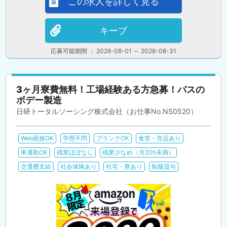
この求人を詳しく見る
キープ
応募可能期間 ： 2026-08-01 ～ 2026-08-31
3ヶ月寮費無料！工場経験ある方急募！バスの
ボデー製造
日研トータルソーシング株式会社（お仕事No.NS0520）
Web面接OK
学歴不問
ブランクOK
食堂・売店あり
車通勤OK
残業ほぼなし
残業少なめ（月20h未満）
交通費支給
社会保険あり
社宅・寮あり
制服貸与