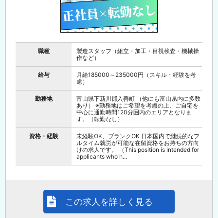
職種
製造スタッフ（組立・加工・目視検査・機械操
作など）
給与
月給185000～235000円（スキル・経験を考
慮）
勤務地
富山県下新川郡入善町 （他にも富山県内に多数
あり） ※勤務地はご希望を考慮の上、ご自宅を
中心に通勤時間120分圏内のエリアとなりま
す。（転勤なし）
資格・経験
未経験OK、ブランクOK 日本国内で継続的なフ
ルタイム就労が可能な在留資格をお持ちの方向
けの求人です。 （This position is intended for
applicants who h...
この求人を詳しく見る