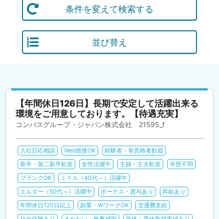
条件を変えて検索する
並び替え
【年間休日126日】長期で安定して活躍出来る
環境をご用意しております。【待遇充実】
コンパスグループ・ジャパン株式会社 21595_f
入社日応相談
Web面接OK
経験者・有資格者歓迎
新卒・第二新卒歓迎
女性活躍中
主婦・主夫歓迎
学歴不問
ブランクOK
ミドル（40代～）活躍中
エルダー（50代～）活躍中
ボーナス・賞与あり
昇給あり
年間休日120日以上
副業・WワークOK
交通費支給
社会保険あり
まかない・食事補助
産休・育休取得実績あり