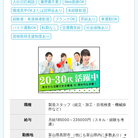
入社日応相談
履歴書不要
Web面接OK
職場見学OKまたは説明会あり
未経験歓迎
経験者・有資格者歓迎
ブランクOK
昇給あり
車通勤OK
バイク通勤OK
転勤なし
交通費支給
社会保険あり
資格取得支援制度あり
職種
製造スタッフ（組立・加工・目視検査・機械操
作など）
給与
月給185000～235000円（スキル・経験を考
慮）
勤務地
富山県黒部市 （他にも富山県内に多数あり） ※