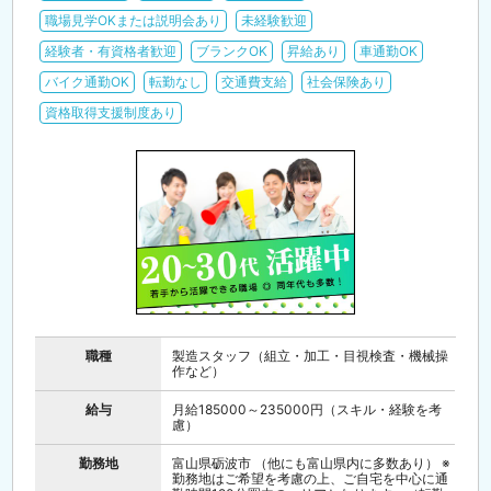
職場見学OKまたは説明会あり
未経験歓迎
経験者・有資格者歓迎
ブランクOK
昇給あり
車通勤OK
バイク通勤OK
転勤なし
交通費支給
社会保険あり
資格取得支援制度あり
職種
製造スタッフ（組立・加工・目視検査・機械操
作など）
給与
月給185000～235000円（スキル・経験を考
慮）
勤務地
富山県砺波市 （他にも富山県内に多数あり） ※
勤務地はご希望を考慮の上、ご自宅を中心に通