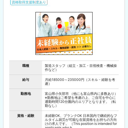
資格取得支援制度あり
職種
製造スタッフ（組立・加工・目視検査・機械操
作など）
給与
月給185000～235000円（スキル・経験を考
慮）
勤務地
富山県小矢部市 （他にも富山県内に多数あり）
※勤務地はご希望を考慮の上、ご自宅を中心に
通勤時間120分圏内のエリアとなります。（転
勤なし）
資格・経験
未経験OK、ブランクOK 日本国内で継続的なフ
ルタイム就労が可能な在留資格をお持ちの方向
けの求人です。 （This position is intended for
applicants who h...