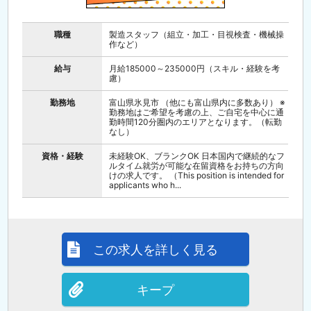
職種
製造スタッフ（組立・加工・目視検査・機械操
作など）
給与
月給185000～235000円（スキル・経験を考
慮）
勤務地
富山県氷見市 （他にも富山県内に多数あり） ※
勤務地はご希望を考慮の上、ご自宅を中心に通
勤時間120分圏内のエリアとなります。（転勤
なし）
資格・経験
未経験OK、ブランクOK 日本国内で継続的なフ
ルタイム就労が可能な在留資格をお持ちの方向
けの求人です。 （This position is intended for
applicants who h...
この求人を詳しく見る
キープ