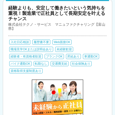
経験よりも、安定して働きたいという気持ちを
重視！製造業で正社員として長期安定を叶える
チャンス
株式会社テクノ・サービス マニュファクチャリング【富山
県】
入社日応相談
履歴書不要
Web面接OK
職場見学OKまたは説明会あり
未経験歓迎
経験者・有資格者歓迎
ブランクOK
昇給あり
車通勤OK
バイク通勤OK
転勤なし
交通費支給
社会保険あり
資格取得支援制度あり