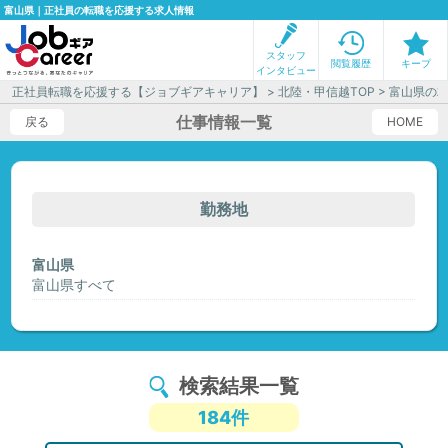
富山県｜正社員の転職を応援する求人情報
スタッフ
閲覧履歴
キープ
インタビュー
正社員転職を応援する【ジョブギアキャリア】
>
北陸・甲信越TOP
> 富山県の
仕事情報一覧
戻る
HOME
勤務地
富山県
富山県すべて
検索結果一覧
184件