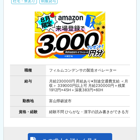
社宅・寮あり
制服貸与
職種
フィルムコンデンサの製造オペレーター
給与
月給230000円 昇給あり※別途交通費支給 ＜月
収＞ 339000円以上可 月給230000円＋残業
1912円×45H＋深夜383円×60H
勤務地
富山県砺波市
資格・経験
経験不問 ひらがな・漢字の読み書きができる方