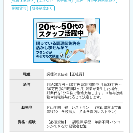
制服貸与
研修制度あり
職種
調理師責任者【正社員】
給与
月給28万円～30万円 試用期間中 月給28万円～
30万円(試用期間3ヶ月) 残業が発生した場合、
残業代を1分単位で別途支給します。 ※給与は経
験や前職給与に応じて決定します。
勤務地
片山学園 寮 レストラン （富山県富山市東
黒牧10 学校法人 片山学園内レストラン）
資格・経験
【必須資格】 ・調理師 学歴・年齢不問 パソコ
ンができる方 経験者歓迎