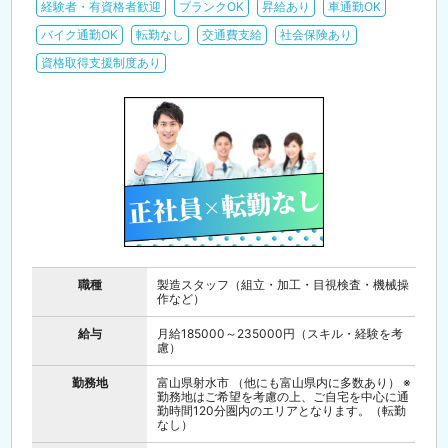
経験者・有資格者歓迎
ブランクOK
昇給あり
車通勤OK
バイク通勤OK
転勤なし
交通費支給
社会保険あり
資格取得支援制度あり
職種
製造スタッフ（組立・加工・目視検査・機械操
作など）
給与
月給185000～235000円（スキル・経験を考
慮）
勤務地
富山県射水市 （他にも富山県内に多数あり） ※
勤務地はご希望を考慮の上、ご自宅を中心に通
勤時間120分圏内のエリアとなります。（転勤
なし）