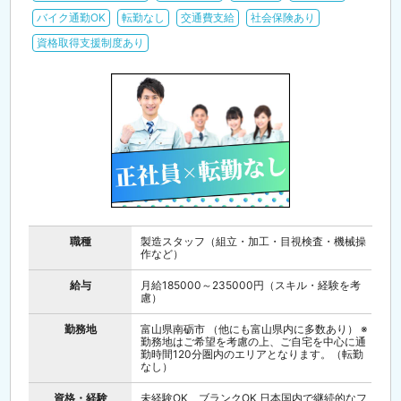
バイク通勤OK
転勤なし
交通費支給
社会保険あり
資格取得支援制度あり
職種
製造スタッフ（組立・加工・目視検査・機械操
作など）
給与
月給185000～235000円（スキル・経験を考
慮）
勤務地
富山県南砺市 （他にも富山県内に多数あり） ※
勤務地はご希望を考慮の上、ご自宅を中心に通
勤時間120分圏内のエリアとなります。（転勤
なし）
資格・経験
未経験OK、ブランクOK 日本国内で継続的なフ