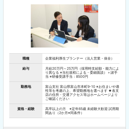
職種
企業福利厚生プランナー（法人営業・保全）
給与
月給20万円～25万円（採用時支給額・能力によ
り異なる ※当社規程による・委細面談）＋諸手
当 ※研修受講手当：8500円
勤務地
富山支社 富山県富山市本町9-10 ※お住まいや適
性等を考慮の上、希望勤務地を選べます ★各支
店の住所・交通アクセス等はホームページより
ご確認ください
資格・経験
高卒以上の方 ※定年65歳 未経験大歓迎 試用期
間あり（2か月※同条件）