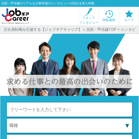
北陸・甲信越のリアルな仕事現場のインタビューが読める求人情報
スタッフ
閲覧履歴
キープ
インタビュー
正社員転職を応援する【ジョブギアキャリア】
>
北陸・甲信越TOP
> インタビ