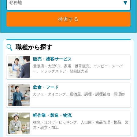
職種から探す
販売・接客サービス
量販店・大型SC、家電・携帯販売、コンビニ・スーパ
ー、ドラッグストア・登録販売者
飲食・フード
カフェ・ダイニング、居酒屋、調理・調理補助・調理師
軽作業・製造・物流
梱包・仕分け・ピッキング、入出庫・商品管理・検品、製
造・組立・加工