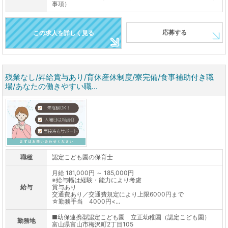
事項）
応募する
この求人を詳しく見る
残業なし/昇給賞与あり/育休産休制度/寮完備/食事補助付き職
場/あなたの働きやすい職...
職種
認定こども園の保育士
月給 181,000円 ～ 185,000円
※給与幅は経験・能力により考慮
給与
賞与あり
交通費あり／交通費規定により上限6000円まで
☆勤務手当 4000円<...
■幼保連携型認定こども園 立正幼稚園（認定こども園）
勤務地
富山県富山市梅沢町2丁目105