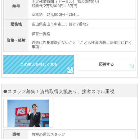
固定残業時間（トータル） 15.00時間/月
給与
残業代 2万5,600円～3万円
基本給 214,900円～254,...
勤務地
富山県富山市中市二丁目217番地2
保育士資格
資格・経験
過去に性犯罪歴がないこと（こども性暴力防止法施行に伴う
事項）
応募する
この求人を詳しく見る
●スタッフ募集！資格取得支援あり、接客スキル重視
職種
教室の運営スタッフ