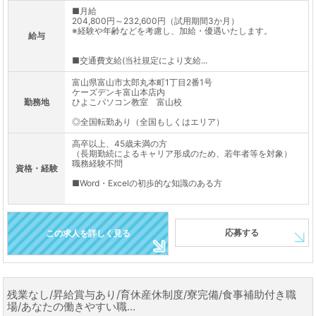
■月給
204,800円～232,600円（試用期間3か月）
※経験や年齢などを考慮し、加給・優遇いたします。
給与
■交通費支給(当社規定により支給...
富山県富山市太郎丸本町1丁目2番1号
ケーズデンキ富山本店内
勤務地
ひよこパソコン教室 富山校
◎全国転勤あり（全国もしくはエリア）
高卒以上、45歳未満の方
（長期勤続によるキャリア形成のため、若年者等を対象）
職務経験不問
資格・経験
■Word・Excelの初歩的な知識のある方
応募する
この求人を詳しく見る
残業なし/昇給賞与あり/育休産休制度/寮完備/食事補助付き職
場/あなたの働きやすい職...