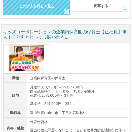
応募する
この求人を詳しく見る
キッズコーポレーションの企業内保育園の保育士【正社員】求
人！子どもとじっくり関われる...
職種
企業内保育園の保育士
月給25万3,300円～29万7,700円
固定残業時間（トータル） 15.00時間/月
給与
残業代 2万5,600円～3万円
基本給 214,900円～254,...
勤務地
富山県富山市中市二丁目217番地2
保育士資格
資格・経験
過去に性犯罪歴がないこと（こども性暴力防止法施行に伴う