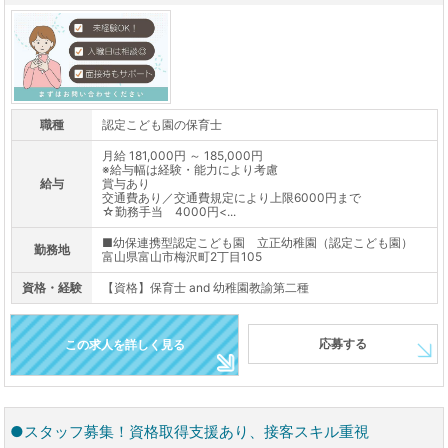
職種
認定こども園の保育士
月給 181,000円 ～ 185,000円
※給与幅は経験・能力により考慮
給与
賞与あり
交通費あり／交通費規定により上限6000円まで
☆勤務手当 4000円<...
■幼保連携型認定こども園 立正幼稚園（認定こども園）
勤務地
富山県富山市梅沢町2丁目105
資格・経験
【資格】保育士 and 幼稚園教諭第二種
応募する
この求人を詳しく見る
●スタッフ募集！資格取得支援あり、接客スキル重視