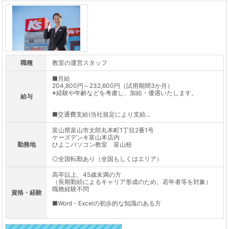
職種
教室の運営スタッフ
■月給
204,800円～232,600円（試用期間3か月）
※経験や年齢などを考慮し、加給・優遇いたします。
給与
■交通費支給(当社規定により支給...
富山県富山市太郎丸本町1丁目2番1号
ケーズデンキ富山本店内
勤務地
ひよこパソコン教室 富山校
◎全国転勤あり（全国もしくはエリア）
高卒以上、45歳未満の方
（長期勤続によるキャリア形成のため、若年者等を対象）
職務経験不問
資格・経験
■Word・Excelの初歩的な知識のある方