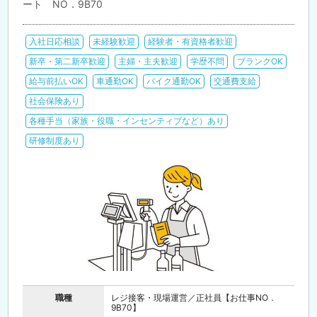
ート NO．9B70
入社日応相談
未経験歓迎
経験者・有資格者歓迎
新卒・第二新卒歓迎
主婦・主夫歓迎
学歴不問
ブランクOK
給与前払いOK
車通勤OK
バイク通勤OK
交通費支給
社会保険あり
各種手当（家族・役職・インセンティブなど）あり
研修制度あり
職種
レジ接客・現場運営／正社員【お仕事NO．
9B70】