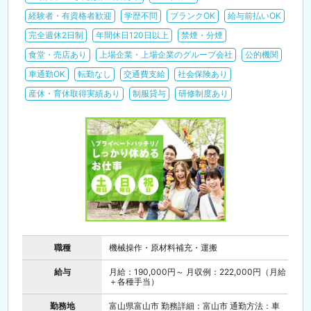
経験者・有資格者歓迎
学歴不問
ブランクOK
給与前払いOK
完全週休2日制
年間休日120日以上
禁煙・分煙
食堂・売店あり
上場企業・上場企業のグループ会社
公的機関
車通勤OK
転勤なし
交通費支給
社会保険あり
産休・育休取得実績あり
制服貸与
研修制度あり
職種
機械操作・原材料補充・運搬
給与
月給：190,000円～ 月収例：222,000円（月給
＋各種手当）
勤務地
富山県富山市 勤務詳細：富山市 通勤方法：車