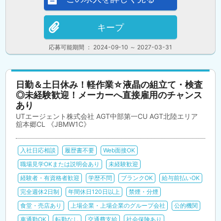
キープ
応募可能期間 ： 2024-09-10 ～ 2027-03-31
日勤＆土日休み！軽作業☆液晶の組立て・検査
◎未経験歓迎！メーカーへ直接雇用のチャンス
あり
UTエージェント株式会社 AGT中部第一CU AGT北陸エリア
舘本郷CL 《JBMW1C》
入社日応相談
履歴書不要
Web面接OK
職場見学OKまたは説明会あり
未経験歓迎
経験者・有資格者歓迎
学歴不問
ブランクOK
給与前払いOK
完全週休2日制
年間休日120日以上
禁煙・分煙
食堂・売店あり
上場企業・上場企業のグループ会社
公的機関
車通勤OK
転勤なし
交通費支給
社会保険あり