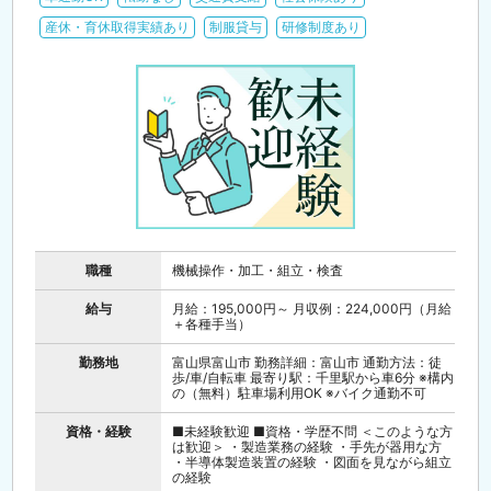
産休・育休取得実績あり
制服貸与
研修制度あり
職種
機械操作・加工・組立・検査
給与
月給：195,000円～ 月収例：224,000円（月給
＋各種手当）
勤務地
富山県富山市 勤務詳細：富山市 通勤方法：徒
歩/車/自転車 最寄り駅：千里駅から車6分 ※構内
の（無料）駐車場利用OK ※バイク通勤不可
資格・経験
■未経験歓迎 ■資格・学歴不問 ＜このような方
は歓迎＞ ・製造業務の経験 ・手先が器用な方
・半導体製造装置の経験 ・図面を見ながら組立
の経験