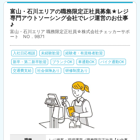
富山・石川エリアの職務限定正社員募集★レジ
専門アウトソーシング会社でレジ運営のお仕事
♪
富山・石川エリア 職務限定正社員☆株式会社チェッカーサポ
ート NO．9B71
入社日応相談
未経験歓迎
経験者・有資格者歓迎
新卒・第二新卒歓迎
ブランクOK
車通勤OK
バイク通勤OK
交通費支給
社会保険あり
研修制度あり
職種
レジ接客・現場運営／職務限定正社員【お仕事