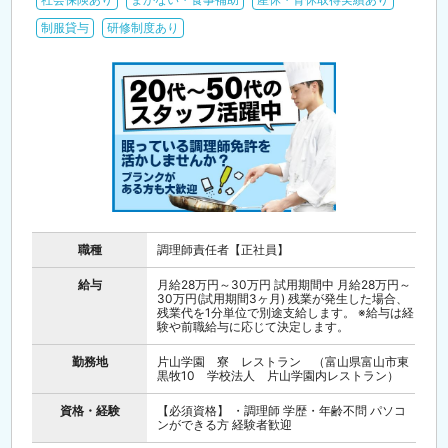
制服貸与
研修制度あり
職種
調理師責任者【正社員】
給与
月給28万円～30万円 試用期間中 月給28万円～
30万円(試用期間3ヶ月) 残業が発生した場合、
残業代を1分単位で別途支給します。 ※給与は経
験や前職給与に応じて決定します。
勤務地
片山学園 寮 レストラン （富山県富山市東
黒牧10 学校法人 片山学園内レストラン）
資格・経験
【必須資格】 ・調理師 学歴・年齢不問 パソコ
ンができる方 経験者歓迎