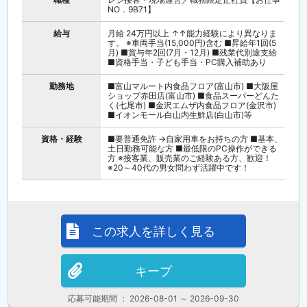
NO．9B71】
給与
月給 24万円以上 ↑↑能力経験により異なりま
す。 ※車両手当(15,000円)含む ■昇給年1回(5
月) ■賞与年2回(7月・12月) ■残業代別途支給
■資格手当・子ども手当・PC購入補助あり
勤務地
■富山マルート内食品フロア(富山市) ■大阪屋
ショップ赤田店(富山市) ■食品スーパーどんた
く(七尾市) ■金沢エムザ内食品フロア(金沢市)
■イオンモール白山内生鮮店(白山市)等
資格・経験
■要普通免許 →自家用車をお持ちの方 ■基本、
土日勤務可能な方 ■最低限のPC操作ができる
方 ※接客業、販売業のご経験ある方、歓迎！
※20～40代の男女問わず活躍中です！
この求人を詳しく見る
キープ
応募可能期間 ： 2026-08-01 ～ 2026-09-30