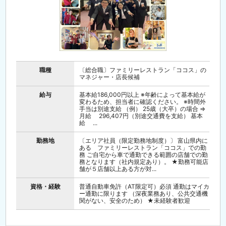
職種
〔総合職〕ファミリーレストラン「ココス」の
マネジャー・店長候補
給与
基本給186,000円以上 ※年齢によって基本給が
変わるため、担当者に確認ください。 ※時間外
手当は別途支給 （例） 25歳（大卒）の場合 ⇒
月給 296,407円（別途交通費を支給） 基本
給 ...
勤務地
〔エリア社員（限定勤務地制度）〕 富山県内に
ある ファミリーレストラン「ココス」での勤
務 ご自宅から車で通勤できる範囲の店舗での勤
務となります（社内規定あり）。 ★勤務可能店
舗が５店舗以上ある方が対...
資格・経験
普通自動車免許（AT限定可）必須 通勤はマイカ
ー通勤に限ります （深夜業務あり、公共交通機
関がない、安全のため） ★未経験者歓迎