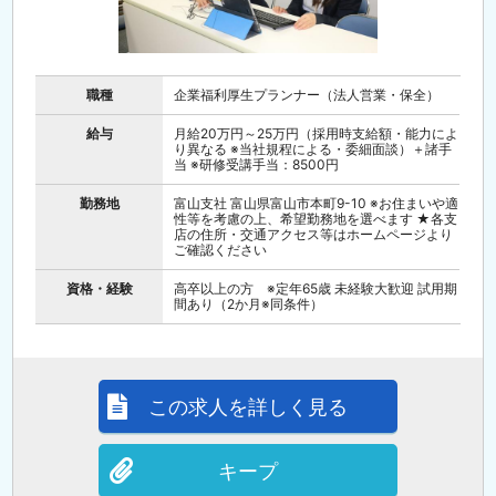
職種
企業福利厚生プランナー（法人営業・保全）
給与
月給20万円～25万円（採用時支給額・能力によ
り異なる ※当社規程による・委細面談）＋諸手
当 ※研修受講手当：8500円
勤務地
富山支社 富山県富山市本町9-10 ※お住まいや適
性等を考慮の上、希望勤務地を選べます ★各支
店の住所・交通アクセス等はホームページより
ご確認ください
資格・経験
高卒以上の方 ※定年65歳 未経験大歓迎 試用期
間あり（2か月※同条件）
この求人を詳しく見る
キープ