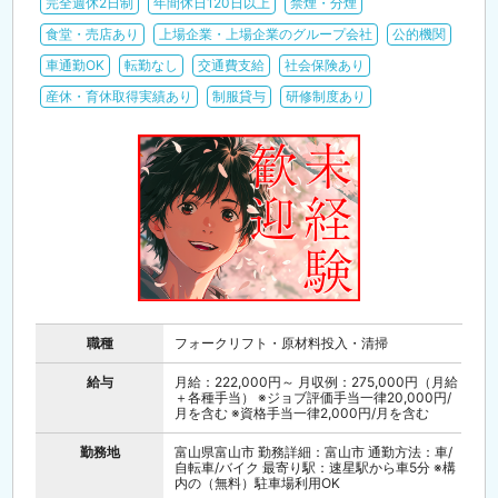
完全週休2日制
年間休日120日以上
禁煙・分煙
食堂・売店あり
上場企業・上場企業のグループ会社
公的機関
車通勤OK
転勤なし
交通費支給
社会保険あり
産休・育休取得実績あり
制服貸与
研修制度あり
職種
フォークリフト・原材料投入・清掃
給与
月給：222,000円～ 月収例：275,000円（月給
＋各種手当） ※ジョブ評価手当一律20,000円/
月を含む ※資格手当一律2,000円/月を含む
勤務地
富山県富山市 勤務詳細：富山市 通勤方法：車/
自転車/バイク 最寄り駅：速星駅から車5分 ※構
内の（無料）駐車場利用OK