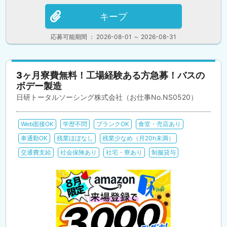
キープ
応募可能期間 ： 2026-08-01 ～ 2026-08-31
3ヶ月寮費無料！工場経験ある方急募！バスの
ボデー製造
日研トータルソーシング株式会社（お仕事No.NS0520）
Web面接OK
学歴不問
ブランクOK
食堂・売店あり
車通勤OK
残業ほぼなし
残業少なめ（月20h未満）
交通費支給
社会保険あり
社宅・寮あり
制服貸与