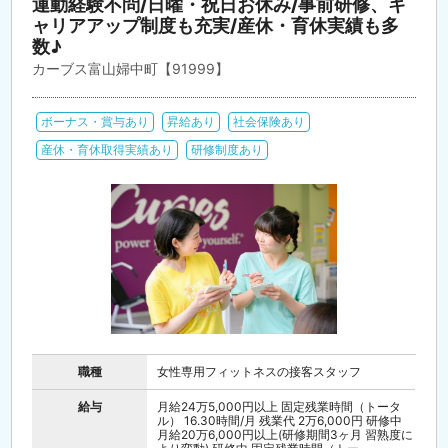
運動経験不問/日曜・祝日お休み/事前研修、キ
ャリアアップ制度も充実/産休・育休実績も多
数♪
カーブス富山婦中町【91999】
ボーナス・賞与あり
昇給あり
社会保険あり
産休・育休取得実績あり
研修制度あり
職種
女性専用フィットネスの接客スタッフ
給与
月給24万5,000円以上 固定残業時間（トータ
ル） 16.30時間/月 残業代 2万6,000円 研修中
月給20万6,000円以上(研修期間3ヶ月 習熟度に