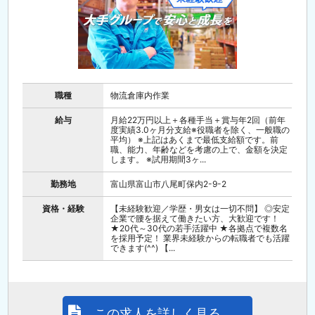
職種
物流倉庫内作業
給与
月給22万円以上＋各種手当＋賞与年2回（前年
度実績3.0ヶ月分支給※役職者を除く、一般職の
平均） ※上記はあくまで最低支給額です。前
職、能力、年齢などを考慮の上で、金額を決定
します。 ※試用期間3ヶ...
勤務地
富山県富山市八尾町保内2-9-2
資格・経験
【未経験歓迎／学歴・男女は一切不問】 ◎安定
企業で腰を据えて働きたい方、大歓迎です！
★20代～30代の若手活躍中 ★各拠点で複数名
を採用予定！ 業界未経験からの転職者でも活躍
できます(^^) 【...
この求人を詳しく見る