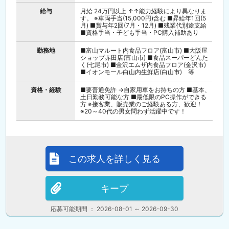
給与
月給 24万円以上 ↑↑能力経験により異なりま
す。 ※車両手当(15,000円)含む ■昇給年1回(5
月) ■賞与年2回(7月・12月) ■残業代別途支給
■資格手当・子ども手当・PC購入補助あり
勤務地
■富山マルート内食品フロア(富山市) ■大阪屋
ショップ赤田店(富山市) ■食品スーパーどんた
く(七尾市) ■金沢エムザ内食品フロア(金沢市)
■イオンモール白山内生鮮店(白山市) 等
資格・経験
■要普通免許 →自家用車をお持ちの方 ■基本、
土日勤務可能な方 ■最低限のPC操作ができる
方 ※接客業、販売業のご経験ある方、歓迎！
※20～40代の男女問わず活躍中です！
この求人を詳しく見る
キープ
応募可能期間 ： 2026-08-01 ～ 2026-09-30