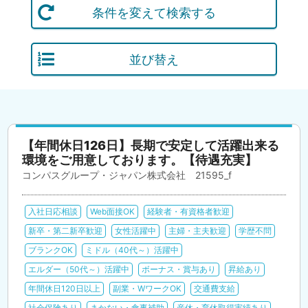
条件を変えて検索する
並び替え
【年間休日126日】長期で安定して活躍出来る
環境をご用意しております。【待遇充実】
コンパスグループ・ジャパン株式会社 21595_f
入社日応相談
Web面接OK
経験者・有資格者歓迎
新卒・第二新卒歓迎
女性活躍中
主婦・主夫歓迎
学歴不問
ブランクOK
ミドル（40代～）活躍中
エルダー（50代～）活躍中
ボーナス・賞与あり
昇給あり
年間休日120日以上
副業・WワークOK
交通費支給
社会保険あり
まかない・食事補助
産休・育休取得実績あり