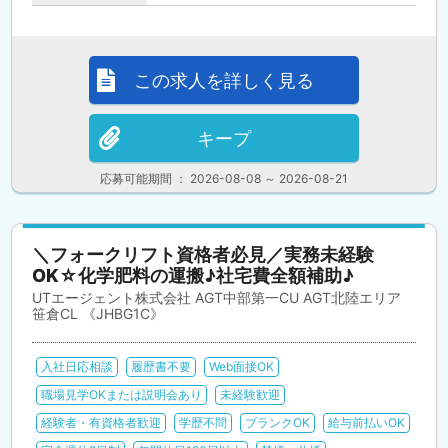
この求人を詳しく見る
キープ
応募可能期間 ： 2026-08-08 ～ 2026-08-21
＼フォークリフト資格者必見／実務未経験
OK☆化学肥料の運搬♪社宅費全額補助♪
UTエージェント株式会社 AGT中部第一CU AGT北陸エリア
笹倉CL 《JHBG1C》
入社日応相談
履歴書不要
Web面接OK
職場見学OKまたは説明会あり
未経験歓迎
経験者・有資格者歓迎
学歴不問
ブランクOK
給与前払いOK