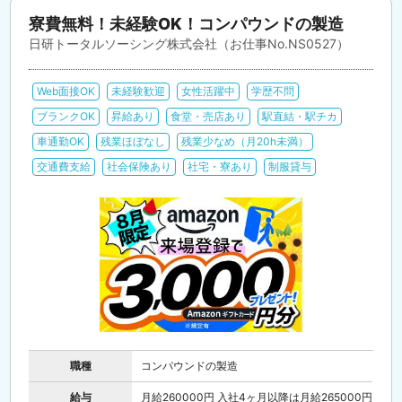
寮費無料！未経験OK！コンパウンドの製造
日研トータルソーシング株式会社（お仕事No.NS0527）
Web面接OK
未経験歓迎
女性活躍中
学歴不問
ブランクOK
昇給あり
食堂・売店あり
駅直結・駅チカ
車通勤OK
残業ほぼなし
残業少なめ（月20h未満）
交通費支給
社会保険あり
社宅・寮あり
制服貸与
職種
コンパウンドの製造
給与
月給260000円 入社4ヶ月以降は月給265000円