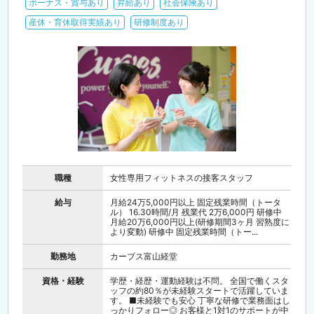
ボーナス・賞与あり
昇給あり
社会保険あり
産休・育休取得実績あり
研修制度あり
職種
女性専用フィットネスの接客スタッフ
給与
月給24万5,000円以上 固定残業時間（トータ
ル） 16.30時間/月 残業代 2万6,000円 研修中
月給20万6,000円以上(研修期間3ヶ月 習熟度に
より変動) 研修中 固定残業時間（トー...
勤務地
カーブス富山経堂
資格・経験
学歴・経歴・運動経験は不問。 全国で働くスタ
ッフの約80％が未経験スタートで活躍していま
す。 ■未経験でも安心 丁寧な研修で業務面はし
っかりフォロー◎ お客様と1対1のサポートが中