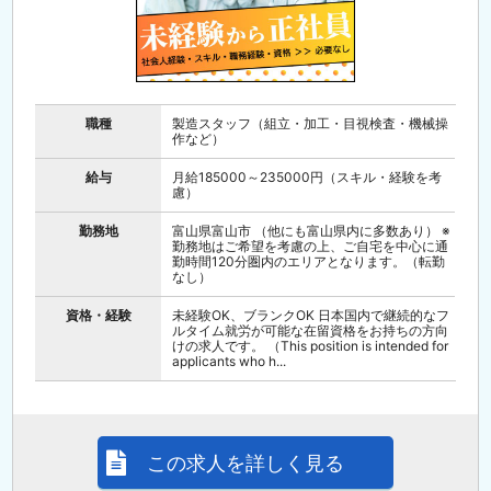
職種
製造スタッフ（組立・加工・目視検査・機械操
作など）
給与
月給185000～235000円（スキル・経験を考
慮）
勤務地
富山県富山市 （他にも富山県内に多数あり） ※
勤務地はご希望を考慮の上、ご自宅を中心に通
勤時間120分圏内のエリアとなります。（転勤
なし）
資格・経験
未経験OK、ブランクOK 日本国内で継続的なフ
ルタイム就労が可能な在留資格をお持ちの方向
けの求人です。 （This position is intended for
applicants who h...
この求人を詳しく見る