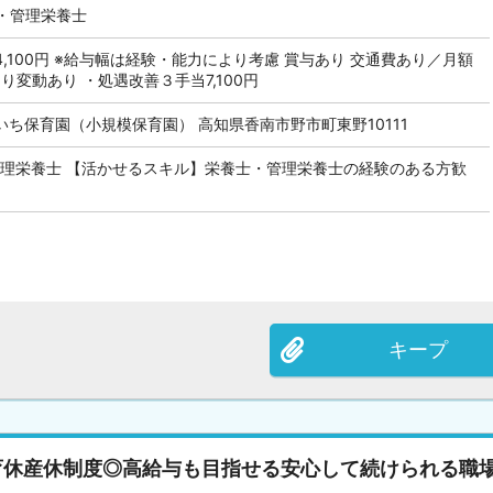
・管理栄養士
 224,100円 ※給与幅は経験・能力により考慮 賞与あり 交通費あり／月額
により変動あり ・処遇改善３手当7,100円
ち保育園（小規模保育園） 高知県香南市野市町東野10111
 管理栄養士 【活かせるスキル】栄養士・管理栄養士の経験のある方歓
キープ
育休産休制度◎高給与も目指せる安心して続けられる職