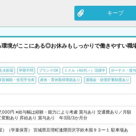
キープ
る環境がここにある◎お休みもしっかりで働きやすい職
主夫歓迎
学歴不問
ブランクOK
ミドル（40代～）活躍中
ボーナス・賞
家賃補助・住宅手当有
産休・育休取得実績あり
退職金・財形貯蓄制度あり
 287,000円 ※給与幅は経験・能力により考慮 賞与あり 交通費あり／月額
じて変動あり 昇給あり 賞与あり 年3回/3か月分
室）（学童保育） 宮城県亘理町逢隈田沢字鈴木堀９３ー１ 駐車場あ