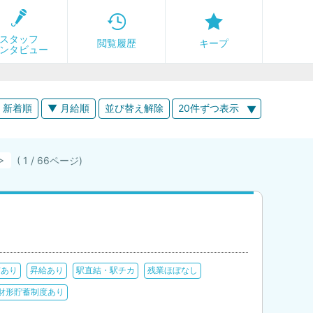
スタッフ
閲覧履歴
キープ
ンタビュー
 新着順
▼ 月給順
並び替え解除
20件ずつ表示
( 1 / 66ページ)
！
与あり
昇給あり
駅直結・駅チカ
残業ほぼなし
財形貯蓄制度あり