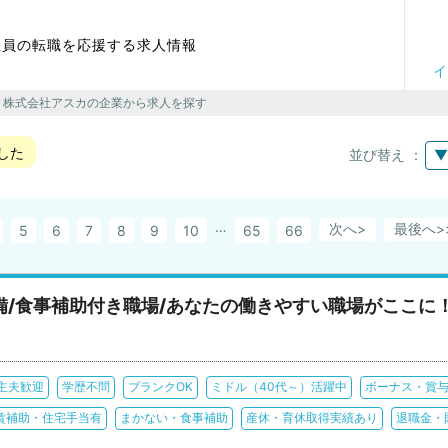
社員の転職を応援する求人情報
イ
> 株式会社アスカの企業から求人を探す
した
並び替え ：
▼
…
次へ>
最後へ
5
6
7
8
9
10
65
66
備/食事補助付き職場/あなたの働きやすい職場がここに
主夫歓迎
学歴不問
ブランクOK
ミドル（40代～）活躍中
ボーナス・賞
賃補助・住宅手当有
まかない・食事補助
産休・育休取得実績あり
退職金・