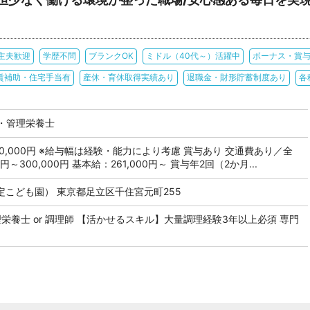
主夫歓迎
学歴不問
ブランクOK
ミドル（40代～）活躍中
ボーナス・賞
賃補助・住宅手当有
産休・育休取得実績あり
退職金・財形貯蓄制度あり
各
・管理栄養士
 300,000円 ※給与幅は経験・能力により考慮 賞与あり 交通費あり／全
円～300,000円 基本給：261,000円～ 賞与年2回（2か月...
こども園） 東京都足立区千住宮元町255
理栄養士 or 調理師 【活かせるスキル】大量調理経験3年以上必須 専門