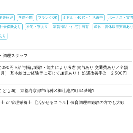
主夫歓迎
学歴不問
ブランクOK
ミドル（40代～）活躍中
ボーナス・賞
社会保険あり
社宅・寮あり
家賃補助・住宅手当有
産休・育休取得実績あ
あり
・調理スタッフ
 307,090円 ※給与幅は経験・能力により考慮 賞与あり 交通費あり／全額
円／月） 基本給はご経験等に応じて加算あり！ 処遇改善手当：2,500円
こども園） 京都府京都市山科区椥辻池尻町44番地1
栄養士 or 管理栄養士 【活かせるスキル】保育調理未経験の方でも大歓