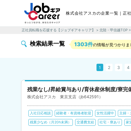
株式会社アスカの企業一覧｜正
正社員転職を応援する【ジョブギアキャリア】
>
北陸・甲信越TOP
検索結果一覧
1303件
の情報が見つかりま
1
2
3
4
残業なし/昇給賞与あり/育休産休制度/寮完
株式会社アスカ 東京支店（jb642591）
入社日応相談
経験者・有資格者歓迎
女性活躍中
主婦・
残業少なめ（月20h未満）
交通費支給
社宅・寮あり
家