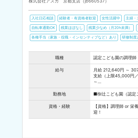
株式会社アスカ 京都支店（jb660537）
入社日応相談
経験者・有資格者歓迎
女性活躍中
主婦・
自転車通勤OK
残業ほぼなし
残業少なめ（月20h未満）
各種手当（家族・役職・インセンティブなど）あり
研修制度
職種
認定こども園の調理師
給与
月給 212,640円 ～
支給（上限45,000
～...
勤務地
■椥辻こども園（認定
資格・経験
【資格】調理師 or 
迎！