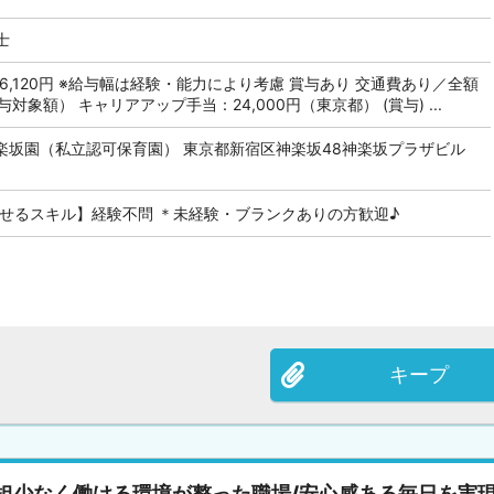
士
 336,120円 ※給与幅は経験・能力により考慮 賞与あり 交通費あり／全額
賞与対象額） キャリアアップ手当：24,000円（東京都） (賞与) ...
楽坂園（私立認可保育園） 東京都新宿区神楽坂48神楽坂プラザビル
かせるスキル】経験不問 ＊未経験・ブランクありの方歓迎♪
キープ
担少なく働ける環境が整った職場/安心感ある毎日を実