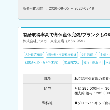
応募可能期間 ： 2026-08-05 ～ 2026-08-18
有給取得率高で育休産休完備/ブランクもO
株式会社アスカ 東京支店（jb661959）
入社日応相談
経験者・有資格者歓迎
女性活躍中
主婦・
残業少なめ（月20h未満）
交通費支給
社宅・寮あり
家
職種
私立認可保育園の栄養
給与
月給 285,000円 ～
額支給 給与：285,000
勤務地
■グローバルキッズ南