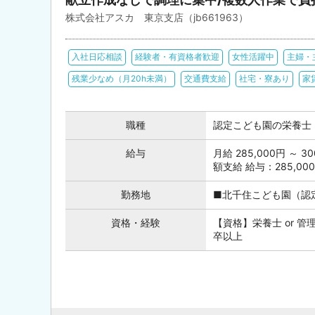
株式会社アスカ 東京支店（jb661963）
入社日応相談
経験者・有資格者歓迎
女性活躍中
主婦・
残業少なめ（月20h未満）
交通費支給
社宅・寮あり
家
職種
認定こども園の栄養士
給与
月給 285,000円 ～
額支給 給与：285,000
勤務地
■北千住こども園（認定
資格・経験
【資格】栄養士 or 管
卒以上