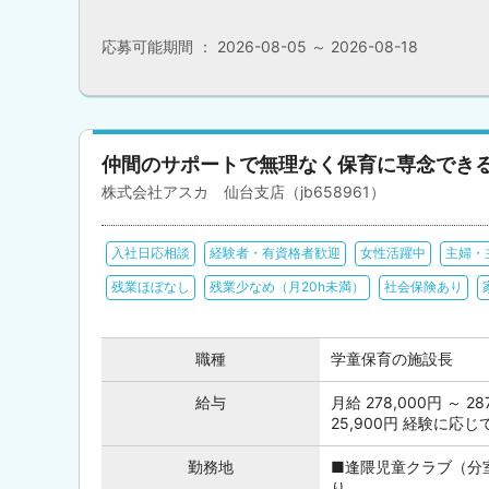
応募可能期間 ： 2026-08-05 ～ 2026-08-18
仲間のサポートで無理なく保育に専念でき
株式会社アスカ 仙台支店（jb658961）
入社日応相談
経験者・有資格者歓迎
女性活躍中
主婦・
残業ほぼなし
残業少なめ（月20h未満）
社会保険あり
職種
学童保育の施設長
給与
月給 278,000円 ～
25,900円 経験に応
勤務地
■逢隈児童クラブ（分
り