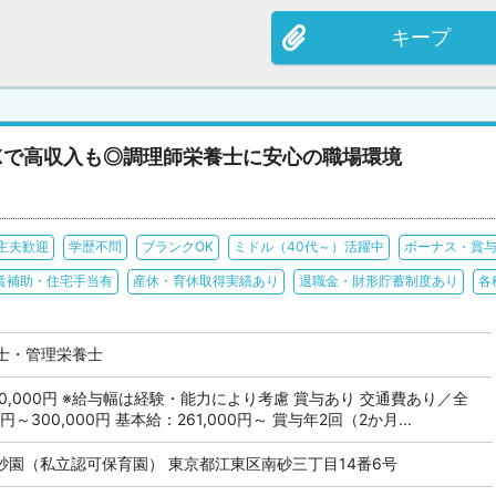
キープ
Kで高収入も◎調理師栄養士に安心の職場環境
主夫歓迎
学歴不問
ブランクOK
ミドル（40代～）活躍中
ボーナス・賞
賃補助・住宅手当有
産休・育休取得実績あり
退職金・財形貯蓄制度あり
各
士・管理栄養士
 300,000円 ※給与幅は経験・能力により考慮 賞与あり 交通費あり／全
円～300,000円 基本給：261,000円～ 賞与年2回（2か月...
砂園（私立認可保育園） 東京都江東区南砂三丁目14番6号