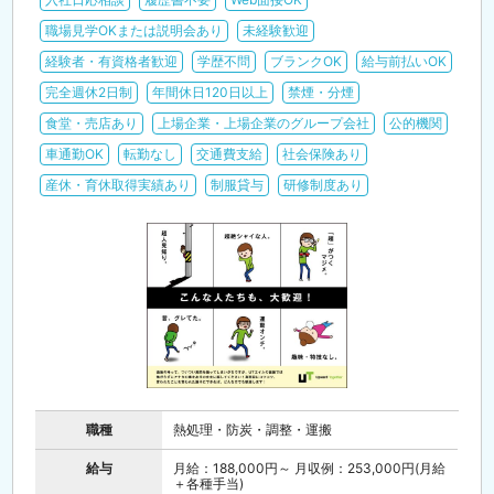
職場見学OKまたは説明会あり
未経験歓迎
経験者・有資格者歓迎
学歴不問
ブランクOK
給与前払いOK
完全週休2日制
年間休日120日以上
禁煙・分煙
食堂・売店あり
上場企業・上場企業のグループ会社
公的機関
車通勤OK
転勤なし
交通費支給
社会保険あり
産休・育休取得実績あり
制服貸与
研修制度あり
職種
熱処理・防炭・調整・運搬
給与
月給：188,000円～ 月収例：253,000円(月給
＋各種手当)