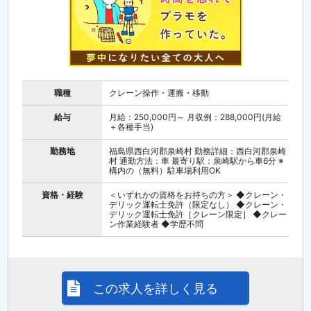
職種
クレーン操作・運搬・移動
給与
月給：250,000円～ 月収例：288,000円(月給
＋各種手当)
勤務地
福島県西白河郡泉崎村 勤務詳細：西白河郡泉崎
村 通勤方法：車 最寄り駅：泉崎駅から車6分 ※
構内の（無料）駐車場利用OK
資格・経験
＜いずれかの資格をお持ちの方＞ ◆クレーン・
デリック運転士免許（限定なし） ◆クレーン・
デリック運転士免許［クレーン限定］ ◆クレー
ン作業経験者 ◆学歴不問
この求人を詳しく見る