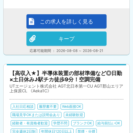
この求人を詳しく見る
キープ
応募可能期間 ： 2026-08-08 ～ 2026-08-21
【高収入★】半導体装置の部材準備など◎日勤
×土日休み♪駅チカ徒歩9分！空調完備
UTエージェント株式会社 AGT北日本第一CU AGT郡山エリア
上保原CL 《Aeka1C》
入社日応相談
履歴書不要
Web面接OK
職場見学OKまたは説明会あり
未経験歓迎
経験者・有資格者歓迎
学歴不問
ブランクOK
給与前払いOK
完全週休2日制
年間休日120日以上
禁煙・分煙