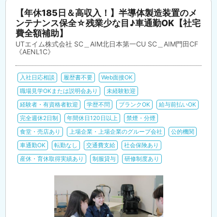
【年休185日＆高収入！】半導体製造装置のメ
ンテナンス保全☆残業少な目♪車通勤OK【社宅
費全額補助】
UTエイム株式会社 SC＿AIM北日本第一CU SC＿AIM門田CF
《AENL1C》
入社日応相談
履歴書不要
Web面接OK
職場見学OKまたは説明会あり
未経験歓迎
経験者・有資格者歓迎
学歴不問
ブランクOK
給与前払いOK
完全週休2日制
年間休日120日以上
禁煙・分煙
食堂・売店あり
上場企業・上場企業のグループ会社
公的機関
車通勤OK
転勤なし
交通費支給
社会保険あり
産休・育休取得実績あり
制服貸与
研修制度あり