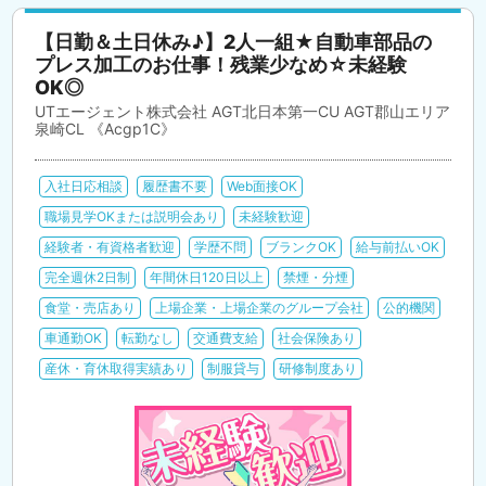
【日勤＆土日休み♪】2人一組★自動車部品の
プレス加工のお仕事！残業少なめ☆未経験
OK◎
UTエージェント株式会社 AGT北日本第一CU AGT郡山エリア
泉崎CL 《Acgp1C》
入社日応相談
履歴書不要
Web面接OK
職場見学OKまたは説明会あり
未経験歓迎
経験者・有資格者歓迎
学歴不問
ブランクOK
給与前払いOK
完全週休2日制
年間休日120日以上
禁煙・分煙
食堂・売店あり
上場企業・上場企業のグループ会社
公的機関
車通勤OK
転勤なし
交通費支給
社会保険あり
産休・育休取得実績あり
制服貸与
研修制度あり