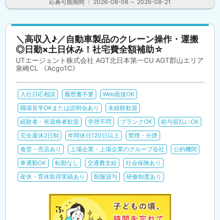
応募可能期間 ： 2026-08-08 ～ 2026-08-21
＼高収入♪／自動車製品のクレーン操作・運搬
◎日勤×土日休み！社宅費全額補助☆
UTエージェント株式会社 AGT北日本第一CU AGT郡山エリア
泉崎CL 《Acgo1C》
入社日応相談
履歴書不要
Web面接OK
職場見学OKまたは説明会あり
未経験歓迎
経験者・有資格者歓迎
学歴不問
ブランクOK
給与前払いOK
完全週休2日制
年間休日120日以上
禁煙・分煙
食堂・売店あり
上場企業・上場企業のグループ会社
公的機関
車通勤OK
転勤なし
交通費支給
社会保険あり
産休・育休取得実績あり
制服貸与
研修制度あり