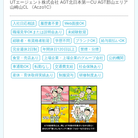
UTエージェント株式会社 AGT北日本第一CU AGT郡山エリア
山崎山CL 《Aczo1C》
入社日応相談
履歴書不要
Web面接OK
職場見学OKまたは説明会あり
未経験歓迎
経験者・有資格者歓迎
学歴不問
ブランクOK
給与前払いOK
完全週休2日制
年間休日120日以上
禁煙・分煙
食堂・売店あり
上場企業・上場企業のグループ会社
公的機関
車通勤OK
転勤なし
交通費支給
社会保険あり
産休・育休取得実績あり
制服貸与
研修制度あり