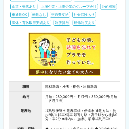
食堂・売店あり
上場企業・上場企業のグループ会社
公的機関
車通勤OK
転勤なし
交通費支給
社会保険あり
産休・育休取得実績あり
制服貸与
研修制度あり
職種
部材準備・検査・梱包・出荷準備
給与
月給：280,000円～ 月収例：350,000円(月給
＋各種手当)
勤務地
福島県伊達市 勤務詳細：伊達市 通勤方法：徒
歩/車/自転車/電車 最寄り駅：高子駅から徒歩9
分・車2分 ※構内の（無料）駐車場利用OK
資格・経験
◆フォークリフト免許のある方 ◆PC操作がで