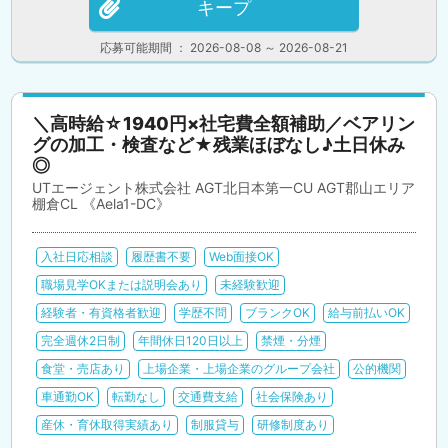
キープ
応募可能期間 ： 2026-08-08 ～ 2026-08-21
＼高時給☆1940円×社宅費全額補助／ベアリン
グの加工・検査など★残業ほぼなし♪土日休み
◎
UTエージェント株式会社 AGT北日本第一CU AGT郡山エリア
棚倉CL 《Aela1-DC》
入社日応相談
履歴書不要
Web面接OK
職場見学OKまたは説明会あり
未経験歓迎
経験者・有資格者歓迎
学歴不問
ブランクOK
給与前払いOK
完全週休2日制
年間休日120日以上
禁煙・分煙
食堂・売店あり
上場企業・上場企業のグループ会社
公的機関
車通勤OK
転勤なし
交通費支給
社会保険あり
産休・育休取得実績あり
制服貸与
研修制度あり