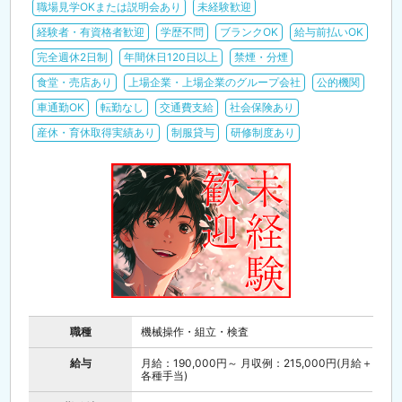
職場見学OKまたは説明会あり
未経験歓迎
経験者・有資格者歓迎
学歴不問
ブランクOK
給与前払いOK
完全週休2日制
年間休日120日以上
禁煙・分煙
食堂・売店あり
上場企業・上場企業のグループ会社
公的機関
車通勤OK
転勤なし
交通費支給
社会保険あり
産休・育休取得実績あり
制服貸与
研修制度あり
職種
機械操作・組立・検査
給与
月給：190,000円～ 月収例：215,000円(月給＋
各種手当)