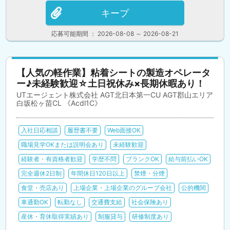
キープ
応募可能期間 ： 2026-08-08 ～ 2026-08-21
【人気の軽作業】粘着シートの製造オペレータ
ー♪未経験歓迎☆土日祝休み×長期休暇あり！
UTエージェント株式会社 AGT北日本第一CU AGT郡山エリア
白坂松ヶ苗CL 《Acdl1C》
入社日応相談
履歴書不要
Web面接OK
職場見学OKまたは説明会あり
未経験歓迎
経験者・有資格者歓迎
学歴不問
ブランクOK
給与前払いOK
完全週休2日制
年間休日120日以上
禁煙・分煙
食堂・売店あり
上場企業・上場企業のグループ会社
公的機関
車通勤OK
転勤なし
交通費支給
社会保険あり
産休・育休取得実績あり
制服貸与
研修制度あり