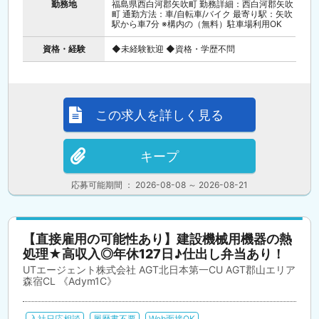
勤務地
福島県西白河郡矢吹町 勤務詳細：西白河郡矢吹
町 通勤方法：車/自転車/バイク 最寄り駅：矢吹
駅から車7分 ※構内の（無料）駐車場利用OK
資格・経験
◆未経験歓迎 ◆資格・学歴不問
この求人を詳しく見る
キープ
応募可能期間 ： 2026-08-08 ～ 2026-08-21
【直接雇用の可能性あり】建設機械用機器の熱
処理★高収入◎年休127日♪仕出し弁当あり！
UTエージェント株式会社 AGT北日本第一CU AGT郡山エリア
森宿CL 《Adym1C》
入社日応相談
履歴書不要
Web面接OK