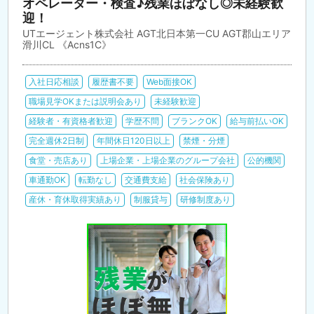
オペレーター・検査♪残業ほぼなし◎未経験歓
迎！
UTエージェント株式会社 AGT北日本第一CU AGT郡山エリア
滑川CL 《Acns1C》
入社日応相談
履歴書不要
Web面接OK
職場見学OKまたは説明会あり
未経験歓迎
経験者・有資格者歓迎
学歴不問
ブランクOK
給与前払いOK
完全週休2日制
年間休日120日以上
禁煙・分煙
食堂・売店あり
上場企業・上場企業のグループ会社
公的機関
車通勤OK
転勤なし
交通費支給
社会保険あり
産休・育休取得実績あり
制服貸与
研修制度あり