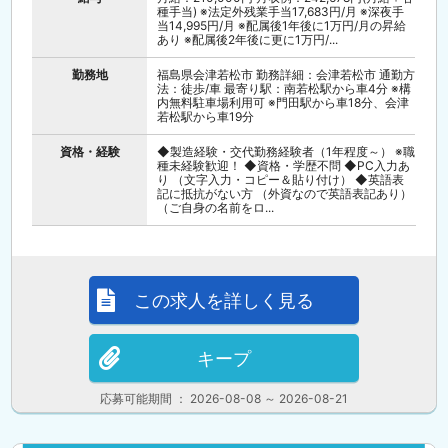
種手当) ※法定外残業手当17,683円/月 ※深夜手
当14,995円/月 ※配属後1年後に1万円/月の昇給
あり ※配属後2年後に更に1万円/...
勤務地
福島県会津若松市 勤務詳細：会津若松市 通勤方
法：徒歩/車 最寄り駅：南若松駅から車4分 ※構
内無料駐車場利用可 ※門田駅から車18分、会津
若松駅から車19分
資格・経験
◆製造経験・交代勤務経験者（1年程度～） ※職
種未経験歓迎！ ◆資格・学歴不問 ◆PC入力あ
り （文字入力・コピー＆貼り付け） ◆英語表
記に抵抗がない方 （外資なので英語表記あり）
（ご自身の名前をロ...
この求人を詳しく見る
キープ
応募可能期間 ： 2026-08-08 ～ 2026-08-21