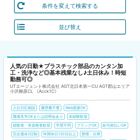
条件を変えて検索する
並び替え
人気の日勤★プラスチック部品のカンタン加
工・洗浄など◎基本残業なし♪土日休み！時短
勤務可◎
UTエージェント株式会社 AGT北日本第一CU AGT郡山エリア
小沢柳原CL 《Acck1C》
入社日応相談
履歴書不要
Web面接OK
職場見学OKまたは説明会あり
未経験歓迎
経験者・有資格者歓迎
学歴不問
ブランクOK
給与前払いOK
完全週休2日制
年間休日120日以上
禁煙・分煙