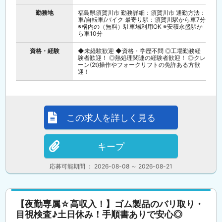
勤務地
福島県須賀川市 勤務詳細：須賀川市 通勤方法：
車/自転車/バイク 最寄り駅：須賀川駅から車7分
※構内の（無料）駐車場利用OK ※安積永盛駅か
ら車10分
資格・経験
◆未経験歓迎 ◆資格・学歴不問 ◎工場勤務経
験者歓迎！ ◎熱処理関連の経験者歓迎！ ◎クレ
ーン(2t)操作やフォークリフトの免許ある方歓
迎！
この求人を詳しく見る
キープ
応募可能期間 ： 2026-08-08 ～ 2026-08-21
【夜勤専属☆高収入！】ゴム製品のバリ取り・
目視検査♪土日休み！手順書ありで安心◎