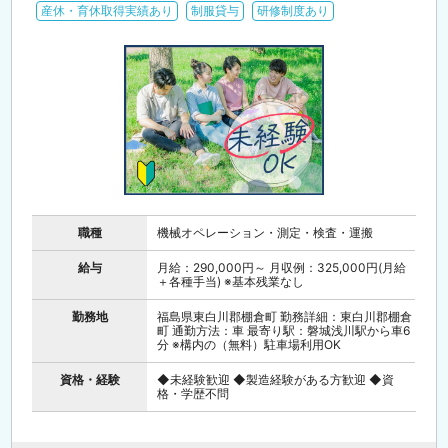
産休・育休取得実績あり
制服貸与
研修制度あり
職種
機械オペレーション・測定・検査・運搬
給与
月給：290,000円～ 月収例：325,000円(月給
＋各種手当) ※基本残業なし
勤務地
福島県東白川郡棚倉町 勤務詳細：東白川郡棚倉
町 通勤方法：車 最寄り駅：磐城浅川駅から車6
分 ※構内の（無料）駐車場利用OK
資格・経験
◆未経験歓迎 ◆製造経験がある方歓迎 ◆資
格・学歴不問