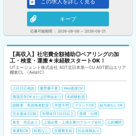
この求人を詳しく見る
キープ
応募可能期間 ： 2026-08-08 ～ 2026-08-21
【高収入】社宅費全額補助◎ベアリングの加
工・検査・運搬★未経験スタートOK！
UTエージェント株式会社 AGT北日本第一CU AGT郡山エリア
棚倉CL 《Aela1C》
入社日応相談
履歴書不要
Web面接OK
職場見学OKまたは説明会あり
未経験歓迎
経験者・有資格者歓迎
学歴不問
ブランクOK
給与前払いOK
完全週休2日制
年間休日120日以上
禁煙・分煙
食堂・売店あり
上場企業・上場企業のグループ会社
公的機関
車通勤OK
転勤なし
交通費支給
社会保険あり