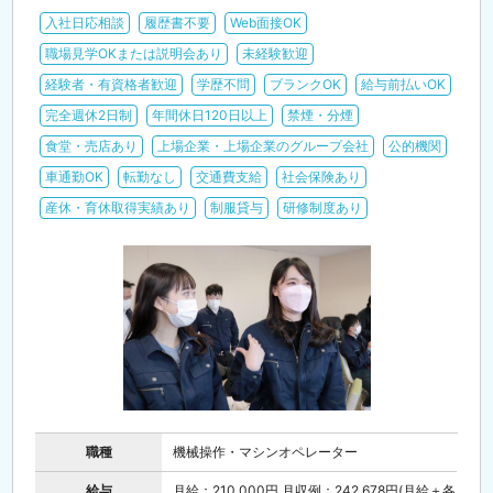
入社日応相談
履歴書不要
Web面接OK
職場見学OKまたは説明会あり
未経験歓迎
経験者・有資格者歓迎
学歴不問
ブランクOK
給与前払いOK
完全週休2日制
年間休日120日以上
禁煙・分煙
食堂・売店あり
上場企業・上場企業のグループ会社
公的機関
車通勤OK
転勤なし
交通費支給
社会保険あり
産休・育休取得実績あり
制服貸与
研修制度あり
職種
機械操作・マシンオペレーター
給与
月給：210,000円 月収例：242,678円(月給＋各