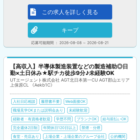
この求人を詳しく見る
キープ
応募可能期間 ： 2026-08-08 ～ 2026-08-21
【高収入】半導体製造装置などの製造補助◎日
勤×土日休み★駅チカ徒歩9分♪未経験OK
UTエージェント株式会社 AGT北日本第一CU AGT郡山エリア
上保原CL 《Aekb1C》
入社日応相談
履歴書不要
Web面接OK
職場見学OKまたは説明会あり
未経験歓迎
経験者・有資格者歓迎
学歴不問
ブランクOK
給与前払いOK
完全週休2日制
年間休日120日以上
禁煙・分煙
食堂・売店あり
上場企業・上場企業のグループ会社
公的機関