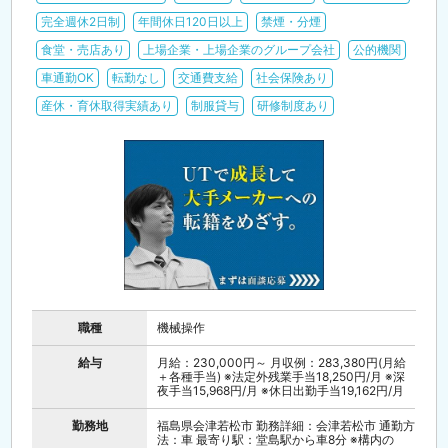
完全週休2日制
年間休日120日以上
禁煙・分煙
食堂・売店あり
上場企業・上場企業のグループ会社
公的機関
車通勤OK
転勤なし
交通費支給
社会保険あり
産休・育休取得実績あり
制服貸与
研修制度あり
職種
機械操作
給与
月給：230,000円～ 月収例：283,380円(月給
＋各種手当) ※法定外残業手当18,250円/月 ※深
夜手当15,968円/月 ※休日出勤手当19,162円/月
勤務地
福島県会津若松市 勤務詳細：会津若松市 通勤方
法：車 最寄り駅：堂島駅から車8分 ※構内の