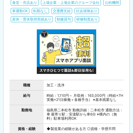
食堂・売店あり
上場企業・上場企業のグループ会社
公的機関
車通勤OK
転勤なし
交通費支給
社会保険あり
産休・育休取得実績あり
制服貸与
研修制度あり
職種
加工・洗浄
給与
時給：1,110円～ 月収例：163,000円（時給×7H
実働×21日稼働＋各種手当） ※基本残業なし
勤務地
福島県二本松市 勤務詳細：二本松市 通勤方法：
車 最寄り駅：安達駅から車6分 ※構内の（無
料）駐車場利用OK
資格・経験
◆製造業の経験がある方 ◎資格・学歴不問