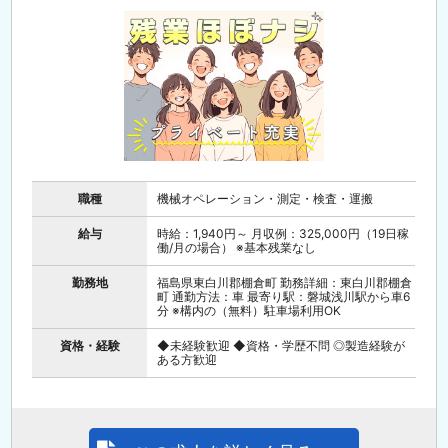
職種
機械オペレーション・測定・検査・運搬
給与
時給：1,940円～ 月収例：325,000円（19日稼
働/月の場合） ※基本残業なし
勤務地
福島県東白川郡棚倉町 勤務詳細：東白川郡棚倉
町 通勤方法：車 最寄り駅：磐城浅川駅から車6
分 ※構内の（無料）駐車場利用OK
資格・経験
◆未経験歓迎 ◆資格・学歴不問 ◎製造経験が
ある方歓迎