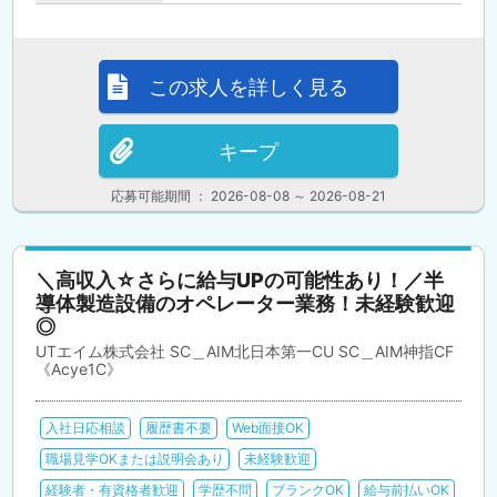
この求人を詳しく見る
キープ
応募可能期間 ： 2026-08-08 ～ 2026-08-21
＼高収入☆さらに給与UPの可能性あり！／半
導体製造設備のオペレーター業務！未経験歓迎
◎
UTエイム株式会社 SC＿AIM北日本第一CU SC＿AIM神指CF
《Acye1C》
入社日応相談
履歴書不要
Web面接OK
職場見学OKまたは説明会あり
未経験歓迎
経験者・有資格者歓迎
学歴不問
ブランクOK
給与前払いOK