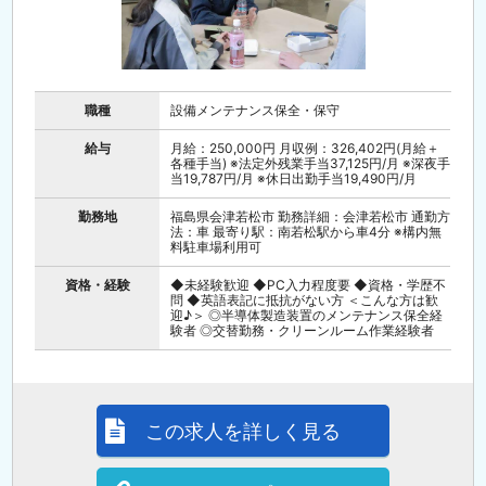
職種
設備メンテナンス保全・保守
給与
月給：250,000円 月収例：326,402円(月給＋
各種手当) ※法定外残業手当37,125円/月 ※深夜手
当19,787円/月 ※休日出勤手当19,490円/月
勤務地
福島県会津若松市 勤務詳細：会津若松市 通勤方
法：車 最寄り駅：南若松駅から車4分 ※構内無
料駐車場利用可
資格・経験
◆未経験歓迎 ◆PC入力程度要 ◆資格・学歴不
問 ◆英語表記に抵抗がない方 ＜こんな方は歓
迎♪＞ ◎半導体製造装置のメンテナンス保全経
験者 ◎交替勤務・クリーンルーム作業経験者
この求人を詳しく見る