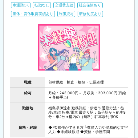
車通勤OK
転勤なし
交通費支給
社会保険あり
産休・育休取得実績あり
制服貸与
研修制度あり
職種
部材供給・検査・梱包・伝票処理
給与
月給：243,000円～ 月収例：303,000円(月給
＋各種手当)
勤務地
福島県伊達市 勤務詳細：伊達市 通勤方法：徒
歩/車/自転車/電車 最寄り駅：高子駅から徒歩9
分・車2分 ※構内の（無料）駐車場利用OK
資格・経験
◆PC操作ができる方 └数値入力や簡易的な文字
入力 ◆未経験歓迎 ◆資格・学歴不問