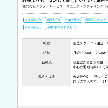
経験よりも、安定して働きたいという気持
株式会社テクノ・サービス マニュファクチャリング【
入社日応相談
履歴書不要
Web面接OK
職場見学OKまた
社会保険あり
資格取得支援制度あり
職種
製造スタッフ（組立・
給与
月給180000～230
勤務地
福島県双葉郡浪江町 
中心に通勤時間120
資格・経験
未経験OK、ブランク
向けの求人です。 （This posi