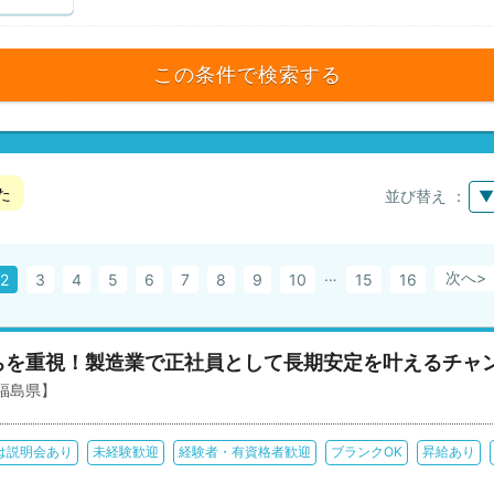
この条件で検索する
た
並び替え ：
▼
…
次へ>
2
3
4
5
6
7
8
9
10
15
16
ちを重視！製造業で正社員として長期安定を叶えるチャ
福島県】
は説明会あり
未経験歓迎
経験者・有資格者歓迎
ブランクOK
昇給あり