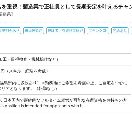
ちを重視！製造業で正社員として長期安定を叶えるチャ
福島県】
は説明会あり
未経験歓迎
経験者・有資格者歓迎
ブランクOK
昇給あり
加工・目視検査・機械操作など）
000円（スキル・経験を考慮）
も福島県内に多数あり） ※勤務地はご希望を考慮の上、ご自宅を中心に
のエリアとなります。（転勤なし）
OK 日本国内で継続的なフルタイム就労が可能な在留資格をお持ちの方
tion is intended for applicants who h...