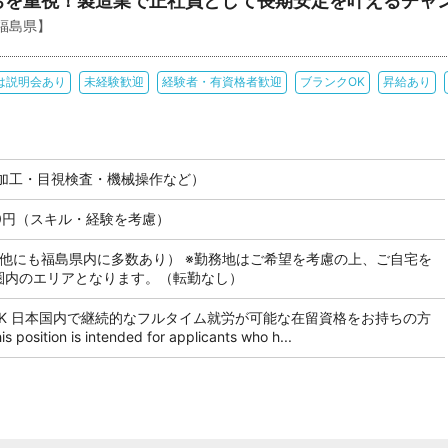
ちを重視！製造業で正社員として長期安定を叶えるチャ
福島県】
は説明会あり
未経験歓迎
経験者・有資格者歓迎
ブランクOK
昇給あり
加工・目視検査・機械操作など）
000円（スキル・経験を考慮）
（他にも福島県内に多数あり） ※勤務地はご希望を考慮の上、ご自宅を
分圏内のエリアとなります。（転勤なし）
OK 日本国内で継続的なフルタイム就労が可能な在留資格をお持ちの方
tion is intended for applicants who h...