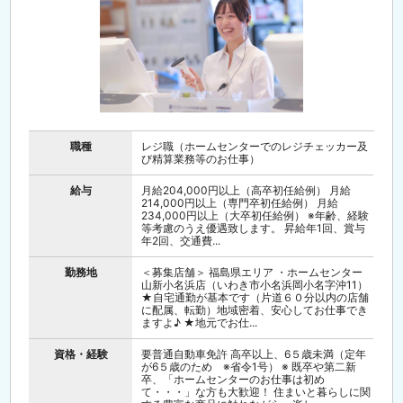
職種
レジ職（ホームセンターでのレジチェッカー及
び精算業務等のお仕事）
給与
月給204,000円以上（高卒初任給例） 月給
214,000円以上（専門卒初任給例） 月給
234,000円以上（大卒初任給例） ※年齢、経験
等考慮のうえ優遇致します。 昇給年1回、賞与
年2回、交通費...
勤務地
＜募集店舗＞ 福島県エリア ・ホームセンター
山新小名浜店（いわき市小名浜岡小名字沖11）
★自宅通勤が基本です（片道６０分以内の店舗
に配属、転勤）地域密着、安心してお仕事でき
ますよ♪ ★地元でお仕...
資格・経験
要普通自動車免許 高卒以上、6５歳未満（定年
が6５歳のため ※省令1号） ※ 既卒や第二新
卒、「ホームセンターのお仕事は初め
て・・・」な方も大歓迎！ 住まいと暮らしに関