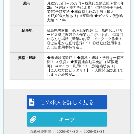
給与
月給23万円～35万円＋残業代全額支給＋賞与年
2回（※経験・能力等による） ◎時間外手当(残
業代)全額支給 ◆車両持ち込み手当（最大
￥17,000支給あり）※変動有 ◆ガソリン代別途
支給 ＊＊年...
勤務地
福島県矢吹町 他 ※上記以外に、 県内およびサ
ービス拠点近郊での作業もございます。 ◎毎回
いろんな場所（新築のお家）でモクモク作業！
◎ご自宅から直行直帰OK！ ◎移動は社用車ま
たは自家用車持ち込...
資格・経験
◆未経験者歓迎！ ◆資格・経験・学歴は一切不
問！ ＜必須＞ ◆要普通自動車免許（AT限定
可） ⇒マイカー利用OK！（別途補助あり）
【こんな方にピッタリ！】 ・人間関係に疲れて
しまった経験が...
この求人を詳しく見る
キープ
応募可能期間 ： 2026-07-30 ～ 2026-08-31