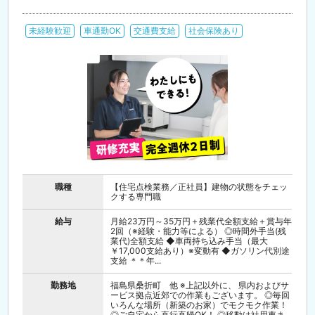
未経験歓迎
車通勤OK
交通費支給
社会保険あり
職種
【住宅点検業務／正社員】建物の状態をチェッ
クする専門職
給与
月給23万円～35万円＋残業代全額支給＋賞与年
2回（※経験・能力等による） ◎時間外手当(残
業代)全額支給 ◆車両持ち込み手当（最大
￥17,000支給あり）※変動有 ◆ガソリン代別途
支給 ＊＊年...
勤務地
福島県桑折町 他 ※上記以外に、 県内およびサ
ービス拠点近郊での作業もございます。 ◎毎回
いろんな場所（新築のお家）でモクモク作業！
◎ご自宅から直行直帰OK！ ◎移動は社用車ま