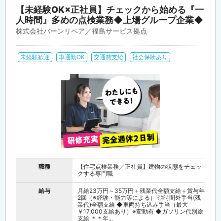
【未経験OK×正社員】チェックから始める『一
人時間』多めの点検業務◆上場グループ企業◆
株式会社バーンリペア／福島サービス拠点
未経験歓迎
車通勤OK
交通費支給
社会保険あり
職種
【住宅点検業務／正社員】建物の状態をチェッ
クする専門職
給与
月給23万円～35万円＋残業代全額支給＋賞与年
2回（※経験・能力等による） ◎時間外手当(残
業代)全額支給 ◆車両持ち込み手当（最大
￥17,000支給あり）※変動有 ◆ガソリン代別途
支給 ＊＊年...