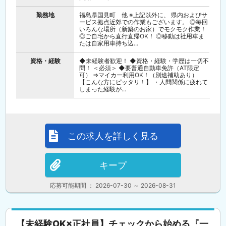
勤務地
福島県国見町 他 ※上記以外に、 県内およびサ
ービス拠点近郊での作業もございます。 ◎毎回
いろんな場所（新築のお家）でモクモク作業！
◎ご自宅から直行直帰OK！ ◎移動は社用車ま
たは自家用車持ち込...
資格・経験
◆未経験者歓迎！ ◆資格・経験・学歴は一切不
問！ ＜必須＞ ◆要普通自動車免許（AT限定
可） ⇒マイカー利用OK！（別途補助あり）
【こんな方にピッタリ！】 ・人間関係に疲れて
しまった経験が...
この求人を詳しく見る
キープ
応募可能期間 ： 2026-07-30 ～ 2026-08-31
【未経験OK×正社員】チェックから始める『一