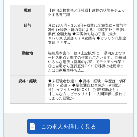
職種
【住宅点検業務／正社員】建物の状態をチェッ
クする専門職
給与
月給23万円～35万円＋残業代全額支給＋賞与年
2回（※経験・能力等による） ◎時間外手当(残
業代)全額支給 ◆車両持ち込み手当（最大
￥17,000支給あり）※変動有 ◆ガソリン代別途
支給 ＊＊年...
勤務地
福島県本宮市 他 ※上記以外に、 県内およびサ
ービス拠点近郊での作業もございます。 ◎毎回
いろんな場所（新築のお家）でモクモク作業！
◎ご自宅から直行直帰OK！ ◎移動は社用車ま
たは自家用車持ち込...
資格・経験
◆未経験者歓迎！ ◆資格・経験・学歴は一切不
問！ ＜必須＞ ◆要普通自動車免許（AT限定
可） ⇒マイカー利用OK！（別途補助あり）
【こんな方にピッタリ！】 ・人間関係に疲れて
しまった経験が...
この求人を詳しく見る