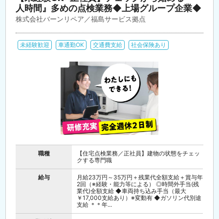
人時間』多めの点検業務◆上場グループ企業◆
株式会社バーンリペア／福島サービス拠点
未経験歓迎
車通勤OK
交通費支給
社会保険あり
職種
【住宅点検業務／正社員】建物の状態をチェッ
クする専門職
給与
月給23万円～35万円＋残業代全額支給＋賞与年
2回（※経験・能力等による） ◎時間外手当(残
業代)全額支給 ◆車両持ち込み手当（最大
￥17,000支給あり）※変動有 ◆ガソリン代別途
支給 ＊＊年...