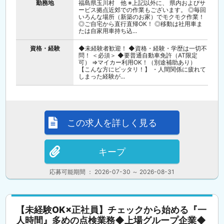
勤務地
福島県玉川村 他 ※上記以外に、 県内およびサ
ービス拠点近郊での作業もございます。 ◎毎回
いろんな場所（新築のお家）でモクモク作業！
◎ご自宅から直行直帰OK！ ◎移動は社用車ま
たは自家用車持ち込...
資格・経験
◆未経験者歓迎！ ◆資格・経験・学歴は一切不
問！ ＜必須＞ ◆要普通自動車免許（AT限定
可） ⇒マイカー利用OK！（別途補助あり）
【こんな方にピッタリ！】 ・人間関係に疲れて
しまった経験が...
この求人を詳しく見る
キープ
応募可能期間 ： 2026-07-30 ～ 2026-08-31
【未経験OK×正社員】チェックから始める『一
人時間』多めの点検業務◆上場グループ企業◆