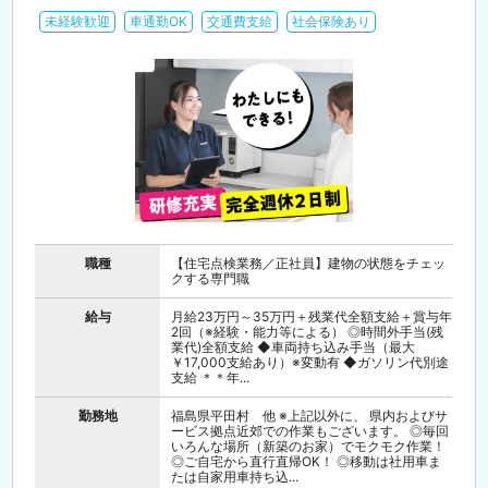
未経験歓迎
車通勤OK
交通費支給
社会保険あり
職種
【住宅点検業務／正社員】建物の状態をチェッ
クする専門職
給与
月給23万円～35万円＋残業代全額支給＋賞与年
2回（※経験・能力等による） ◎時間外手当(残
業代)全額支給 ◆車両持ち込み手当（最大
￥17,000支給あり）※変動有 ◆ガソリン代別途
支給 ＊＊年...
勤務地
福島県平田村 他 ※上記以外に、 県内およびサ
ービス拠点近郊での作業もございます。 ◎毎回
いろんな場所（新築のお家）でモクモク作業！
◎ご自宅から直行直帰OK！ ◎移動は社用車ま
たは自家用車持ち込...