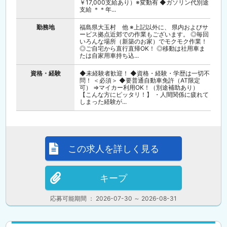
￥17,000支給あり）※変動有 ◆ガソリン代別途
支給 ＊＊年...
勤務地
福島県大玉村 他 ※上記以外に、 県内およびサ
ービス拠点近郊での作業もございます。 ◎毎回
いろんな場所（新築のお家）でモクモク作業！
◎ご自宅から直行直帰OK！ ◎移動は社用車ま
たは自家用車持ち込...
資格・経験
◆未経験者歓迎！ ◆資格・経験・学歴は一切不
問！ ＜必須＞ ◆要普通自動車免許（AT限定
可） ⇒マイカー利用OK！（別途補助あり）
【こんな方にピッタリ！】 ・人間関係に疲れて
しまった経験が...
この求人を詳しく見る
キープ
応募可能期間 ： 2026-07-30 ～ 2026-08-31