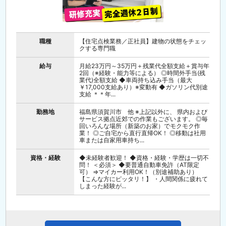
職種
【住宅点検業務／正社員】建物の状態をチェッ
クする専門職
給与
月給23万円～35万円＋残業代全額支給＋賞与年
2回（※経験・能力等による） ◎時間外手当(残
業代)全額支給 ◆車両持ち込み手当（最大
￥17,000支給あり）※変動有 ◆ガソリン代別途
支給 ＊＊年...
勤務地
福島県須賀川市 他 ※上記以外に、 県内および
サービス拠点近郊での作業もございます。 ◎毎
回いろんな場所（新築のお家）でモクモク作
業！ ◎ご自宅から直行直帰OK！ ◎移動は社用
車または自家用車持ち...
資格・経験
◆未経験者歓迎！ ◆資格・経験・学歴は一切不
問！ ＜必須＞ ◆要普通自動車免許（AT限定
可） ⇒マイカー利用OK！（別途補助あり）
【こんな方にピッタリ！】 ・人間関係に疲れて
しまった経験が...