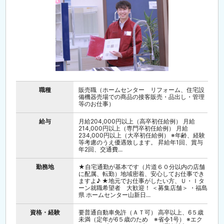
職種
販売職（ホームセンター リフォーム、住宅設
備機器売場での商品の接客販売・品出し・管理
等のお仕事）
給与
月給204,000円以上（高卒初任給例） 月給
214,000円以上（専門卒初任給例） 月給
234,000円以上（大卒初任給例） ※年齢、経験
等考慮のうえ優遇致します。 昇給年1回、賞与
年2回、交通費...
勤務地
★自宅通勤が基本です（片道６０分以内の店舗
に配属、転勤）地域密着、安心してお仕事でき
ますよ♪ ★地元でお仕事がしたい方、Ｕ・Ｉタ
ーン就職希望者 大歓迎！ ＜募集店舗＞ ・福島
県 ホームセンター山新日...
資格・経験
要普通自動車免許（ＡＴ可） 高卒以上、6５歳
未満（定年が6５歳のため ※省令1号） ※エク