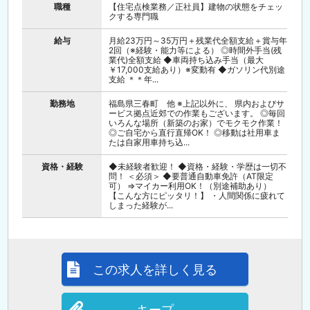
職種
【住宅点検業務／正社員】建物の状態をチェッ
クする専門職
給与
月給23万円～35万円＋残業代全額支給＋賞与年
2回（※経験・能力等による） ◎時間外手当(残
業代)全額支給 ◆車両持ち込み手当（最大
￥17,000支給あり）※変動有 ◆ガソリン代別途
支給 ＊＊年...
勤務地
福島県三春町 他 ※上記以外に、 県内およびサ
ービス拠点近郊での作業もございます。 ◎毎回
いろんな場所（新築のお家）でモクモク作業！
◎ご自宅から直行直帰OK！ ◎移動は社用車ま
たは自家用車持ち込...
資格・経験
◆未経験者歓迎！ ◆資格・経験・学歴は一切不
問！ ＜必須＞ ◆要普通自動車免許（AT限定
可） ⇒マイカー利用OK！（別途補助あり）
【こんな方にピッタリ！】 ・人間関係に疲れて
しまった経験が...
この求人を詳しく見る
キープ