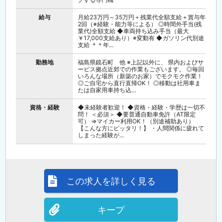
給与
月給23万円～35万円＋残業代全額支給＋賞与年
2回（※経験・能力等による） ◎時間外手当(残
業代)全額支給 ◆車両持ち込み手当（最大
￥17,000支給あり）※変動有 ◆ガソリン代別途
支給 ＊＊年...
勤務地
福島県鏡石町 他 ※上記以外に、 県内およびサ
ービス拠点近郊での作業もございます。 ◎毎回
いろんな場所（新築のお家）でモクモク作業！
◎ご自宅から直行直帰OK！ ◎移動は社用車ま
たは自家用車持ち込...
資格・経験
◆未経験者歓迎！ ◆資格・経験・学歴は一切不
問！ ＜必須＞ ◆要普通自動車免許（AT限定
可） ⇒マイカー利用OK！（別途補助あり）
【こんな方にピッタリ！】 ・人間関係に疲れて
しまった経験が...
この求人を詳しく見る
キープ