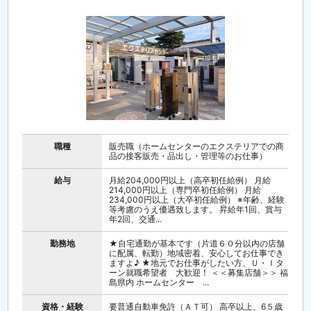
職種
販売職（ホームセンターのエクステリアでの商
品の接客販売・品出し・管理等のお仕事）
給与
月給204,000円以上（高卒初任給例） 月給
214,000円以上（専門卒初任給例） 月給
234,000円以上（大卒初任給例） ※年齢、経験
等考慮のうえ優遇致します。 昇給年1回、賞与
年2回、交通...
勤務地
★自宅通勤が基本です（片道６０分以内の店舗
に配属、転勤）地域密着、安心してお仕事でき
ますよ♪ ★地元でお仕事がしたい方、Ｕ・Ｉタ
ーン就職希望者 大歓迎！ ＜＜募集店舗＞＞ 福
島県内 ホームセンター ...
資格・経験
要普通自動車免許（ＡＴ可） 高卒以上、6５歳