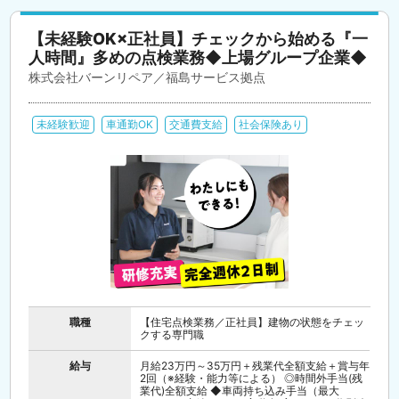
【未経験OK×正社員】チェックから始める『一
人時間』多めの点検業務◆上場グループ企業◆
株式会社バーンリペア／福島サービス拠点
未経験歓迎
車通勤OK
交通費支給
社会保険あり
職種
【住宅点検業務／正社員】建物の状態をチェッ
クする専門職
給与
月給23万円～35万円＋残業代全額支給＋賞与年
2回（※経験・能力等による） ◎時間外手当(残
業代)全額支給 ◆車両持ち込み手当（最大