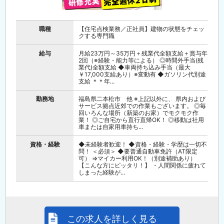
職種
【住宅点検業務／正社員】建物の状態をチェッ
クする専門職
給与
月給23万円～35万円＋残業代全額支給＋賞与年
2回（※経験・能力等による） ◎時間外手当(残
業代)全額支給 ◆車両持ち込み手当（最大
￥17,000支給あり）※変動有 ◆ガソリン代別途
支給 ＊＊年...
勤務地
福島県二本松市 他 ※上記以外に、 県内および
サービス拠点近郊での作業もございます。 ◎毎
回いろんな場所（新築のお家）でモクモク作
業！ ◎ご自宅から直行直帰OK！ ◎移動は社用
車または自家用車持ち...
資格・経験
◆未経験者歓迎！ ◆資格・経験・学歴は一切不
問！ ＜必須＞ ◆要普通自動車免許（AT限定
可） ⇒マイカー利用OK！（別途補助あり）
【こんな方にピッタリ！】 ・人間関係に疲れて
しまった経験が...
この求人を詳しく見る