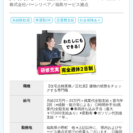
株式会社バーンリペア／福島サービス拠点
未経験歓迎
車通勤OK
交通費支給
社会保険あり
職種
【住宅点検業務／正社員】建物の状態をチェッ
クする専門職
給与
月給23万円～35万円＋残業代全額支給＋賞与年
2回（※経験・能力等による） ◎時間外手当(残
業代)全額支給 ◆車両持ち込み手当（最大
￥17,000支給あり）※変動有 ◆ガソリン代別途
支給 ＊＊年...
勤務地
福島県小野町 他 ※上記以外に、 県内およびサ
ービス拠点近郊での作業もございます。 ◎毎回