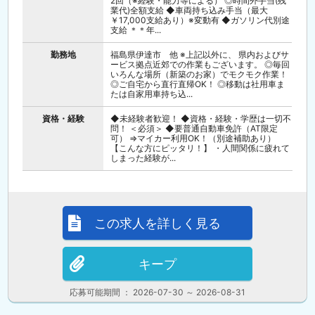
2回（※経験・能力等による） ◎時間外手当(残
業代)全額支給 ◆車両持ち込み手当（最大
￥17,000支給あり）※変動有 ◆ガソリン代別途
支給 ＊＊年...
勤務地
福島県伊達市 他 ※上記以外に、 県内およびサ
ービス拠点近郊での作業もございます。 ◎毎回
いろんな場所（新築のお家）でモクモク作業！
◎ご自宅から直行直帰OK！ ◎移動は社用車ま
たは自家用車持ち込...
資格・経験
◆未経験者歓迎！ ◆資格・経験・学歴は一切不
問！ ＜必須＞ ◆要普通自動車免許（AT限定
可） ⇒マイカー利用OK！（別途補助あり）
【こんな方にピッタリ！】 ・人間関係に疲れて
しまった経験が...
この求人を詳しく見る
キープ
応募可能期間 ： 2026-07-30 ～ 2026-08-31