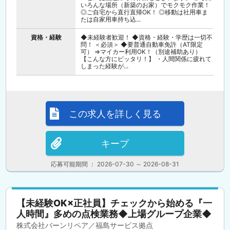
いろんな場所（新築のお家）でモクモク作業！
◎ご自宅から直行直帰OK！ ◎移動は社用車ま
たは自家用車持ち込...
資格・経験
◆未経験者歓迎！ ◆資格・経験・学歴は一切不
問！ ＜必須＞ ◆要普通自動車免許（AT限定
可） ⇒マイカー利用OK！（別途補助あり）
【こんな方にピッタリ！】 ・人間関係に疲れて
しまった経験が...
この求人を詳しく見る
キープ
応募可能期間 ： 2026-07-30 ～ 2026-08-31
【未経験OK×正社員】チェックから始める『一
人時間』多めの点検業務◆上場グループ企業◆
株式会社バーンリペア／福島サービス拠点