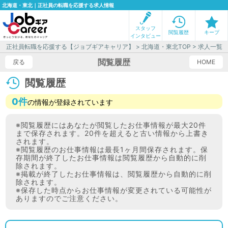
北海道・東北｜正社員の転職を応援する求人情報
スタッフ
閲覧履歴
キープ
インタビュー
正社員転職を応援する【ジョブギアキャリア】
>
北海道・東北TOP
> 求人一覧
閲覧履歴
戻る
HOME
閲覧履歴
0件
の情報が登録されています
※閲覧履歴にはあなたが閲覧したお仕事情報が最大20件
まで保存されます。20件を超えると古い情報から上書き
されます。
※閲覧履歴のお仕事情報は最長1ヶ月間保存されます。保
存期間が終了したお仕事情報は閲覧履歴から自動的に削
除されます。
※掲載が終了したお仕事情報は、閲覧履歴から自動的に削
除されます。
※保存した時点からお仕事情報が変更されている可能性が
ありますのでご注意ください。