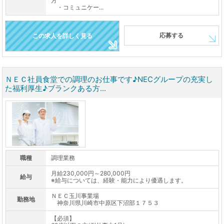
方
・コミュニケー...
応募する
この求人を詳しく見る
ＮＥＣ社員食堂での調理のお仕事です♪NECグループの充実し
た福利厚生♪ブランクある方...
職種
調理業務
月給230,000円～280,000円
給与
※給与については、経験・能力により優遇します。
ＮＥＣ玉川事業場
勤務地
神奈川県川崎市中原区下沼部１７５３
【必須】