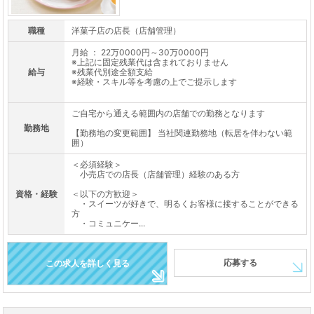
職種
洋菓子店の店長（店舗管理）
月給 ： 22万0000円～30万0000円
※上記に固定残業代は含まれておりません
給与
※残業代別途全額支給
※経験・スキル等を考慮の上でご提示します
ご自宅から通える範囲内の店舗での勤務となります
勤務地
【勤務地の変更範囲】 当社関連勤務地（転居を伴わない範
囲）
＜必須経験＞
小売店での店長（店舗管理）経験のある方
資格・経験
＜以下の方歓迎＞
・スイーツが好きで、明るくお客様に接することができる
方
・コミュニケー...
応募する
この求人を詳しく見る