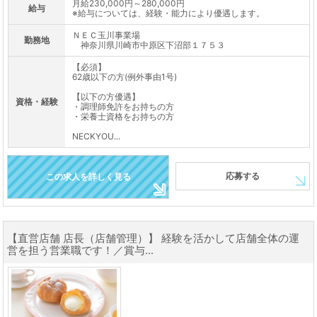
月給230,000円～280,000円
給与
※給与については、経験・能力により優遇します。
ＮＥＣ玉川事業場
勤務地
神奈川県川崎市中原区下沼部１７５３
【必須】
62歳以下の方(例外事由1号)
【以下の方優遇】
資格・経験
・調理師免許をお持ちの方
・栄養士資格をお持ちの方
NECKYOU...
応募する
この求人を詳しく見る
【直営店舗 店長（店舗管理）】 経験を活かして店舗全体の運
営を担う営業職です！／賞与...