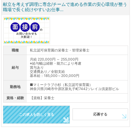
献立を考えず調理に専念/チームで進める作業の安心環境が整う
職場で長く続けやすいお仕事...
職種
私立認可保育園の栄養士・管理栄養士
月給 220,000円 ～ 255,000円
※給与幅は経験・能力により考慮
給与
賞与あり
交通費あり／全額支給
基本給：185,000～200,000円
■マミークラブ小杉（私立認可保育園）
勤務地
神奈川県川崎市中原区新丸子町7442ソレイユ倶楽部ビル
資格・経験
【資格】栄養士
応募する
この求人を詳しく見る