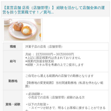
【直営店舗 店長（店舗管理）】 経験を活かして店舗全体の運
営を担う営業職です！／賞与...
職種
洋菓子店の店長（店舗管理）
月給 ： 22万0000円～30万0000円
※上記に固定残業代は含まれておりません
給与
※残業代別途全額支給
※経験・スキル等を考慮の上でご提示します
ご自宅から通える範囲内の店舗での勤務となります
勤務地
【勤務地の変更範囲】 当社関連勤務地（転居を伴わない範
囲）
＜必須経験＞
小売店での店長（店舗管理）経験のある方
資格・経験
＜以下の方歓迎＞
・スイーツが好きで、明るくお客様に接することができる