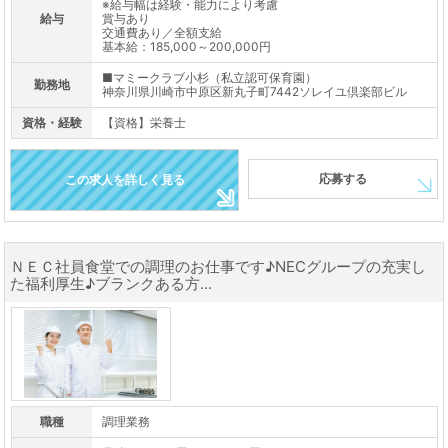
※給与幅は経験・能力により考慮
給与
賞与あり
交通費あり／全額支給
基本給：185,000～200,000円
■マミークラブ小杉（私立認可保育園）
勤務地
神奈川県川崎市中原区新丸子町7442ソレイユ倶楽部ビル
資格・経験
【資格】栄養士
応募する
この求人を詳しく見る
ＮＥＣ社員食堂での調理のお仕事です♪NECグループの充実し
た福利厚生♪ブランクある方...
職種
調理業務