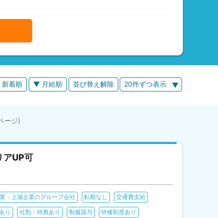
 新着順
▼ 月給順
並び替え解除
20件ずつ表示
 9ページ)
アUP可
業・上場企業のグループ会社
転勤なし
交通費支給
あり
社割・特典あり
制服貸与
研修制度あり