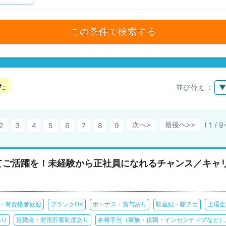
この条件で検索する
た
並び替え ：
▼
次へ>
最後へ
( 1 /
2
3
4
5
6
7
8
9
てご活躍を！未経験から正社員になれるチャンス／キャリ
・有資格者歓迎
ブランクOK
ボーナス・賞与あり
駅直結・駅チカ
上場企
あり
退職金・財形貯蓄制度あり
各種手当（家族・役職・インセンティブなど）