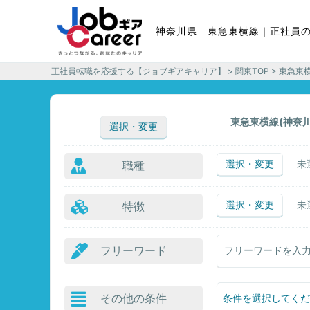
神奈川県 東急東横線｜正社員
正社員転職を応援する【ジョブギアキャリア】
>
関東TOP
> 東急東
東急東横線(神奈川
選択・変更
選択・変更
未
職種
選択・変更
未
特徴
フリーワード
その他の条件