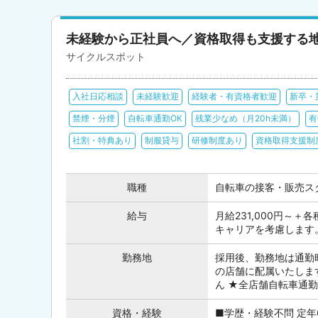
未経験から正社員へ／資格取得も支援する
サイクルスポット
入社日応相談
未経験歓迎
経験者・有資格者歓迎
新卒・
禁煙・分煙
自転車通勤OK
残業少なめ（月20h未満）
有
社割・特典あり
制服貸与
研修制度あり
資格取得支援制
職種
自転車の接客・販売ス
給与
月給231,000円～
キャリアを考慮します
勤務地
採用後、勤務地は通勤
の店舗に配属いたしま
ん ★全店舗自転車通勤OK
資格・経験
■学歴・経験不問 定年