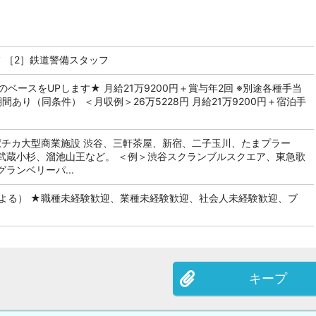
 ［2］鉄道警備スタッフ
のベースをUPします★ 月給21万9200円＋賞与年2回 ※別途各種手当
間あり（同条件） ＜月収例＞26万5228円 月給21万9200円＋宿泊手
駅チカ大型商業施設 渋谷、三軒茶屋、新宿、二子玉川、たまプラー
武蔵小杉、溜池山王など。 ＜例＞渋谷スクランブルスクエア、東急歌
ランベリーパ...
による） ★職種未経験歓迎、業種未経験歓迎、社会人未経験歓迎、ブ
キープ