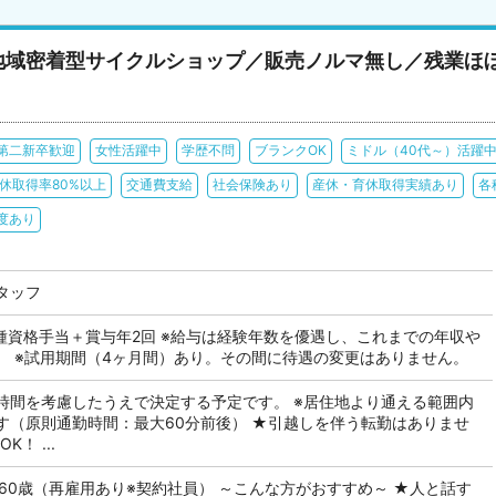
地域密着型サイクルショップ／販売ノルマ無し／残業ほ
第二新卒歓迎
女性活躍中
学歴不問
ブランクOK
ミドル（40代～）活躍
休取得率80%以上
交通費支給
社会保険あり
産休・育休取得実績あり
各
度あり
タッフ
＋各種資格手当＋賞与年2回 ※給与は経験年数を優遇し、これまでの年収や
。 ※試用期間（4ヶ月間）あり。その間に待遇の変更はありません。
時間を考慮したうえで決定する予定です。 ※居住地より通える範囲内
す（原則通勤時間：最大60分前後） ★引越しを伴う転勤はありませ
！ ...
60歳（再雇用あり※契約社員） ～こんな方がおすすめ～ ★人と話す