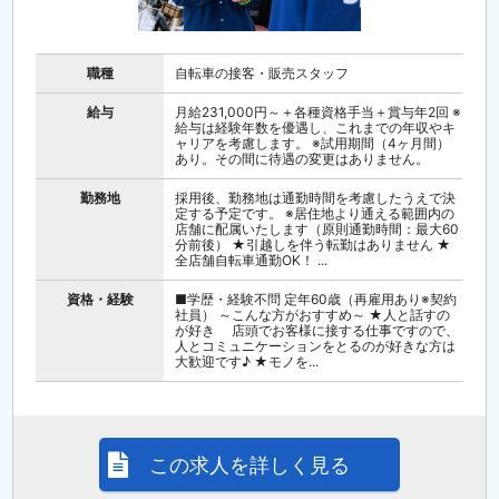
職種
自転車の接客・販売スタッフ
給与
月給231,000円～＋各種資格手当＋賞与年2回 ※
給与は経験年数を優遇し、これまでの年収やキ
ャリアを考慮します。 ※試用期間（4ヶ月間）
あり。その間に待遇の変更はありません。
勤務地
採用後、勤務地は通勤時間を考慮したうえで決
定する予定です。 ※居住地より通える範囲内の
店舗に配属いたします（原則通勤時間：最大60
分前後） ★引越しを伴う転勤はありません ★
全店舗自転車通勤OK！ ...
資格・経験
■学歴・経験不問 定年60歳（再雇用あり※契約
社員） ～こんな方がおすすめ～ ★人と話すの
が好き 店頭でお客様に接する仕事ですので、
人とコミュニケーションをとるのが好きな方は
大歓迎です♪ ★モノを...
この求人を詳しく見る