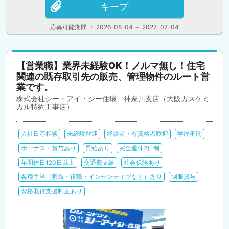
キープ
応募可能期間 ： 2026-08-04 ～ 2027-07-04
【営業職】業界未経験OK！ノルマ無し！住宅
関連の既存取引先の販売、管理物件のルート営
業です。
株式会社シー・アイ・シー住環 神奈川支店（大阪ガスケミ
カル特約工事店）
入社日応相談
未経験歓迎
経験者・有資格者歓迎
学歴不問
ボーナス・賞与あり
昇給あり
完全週休2日制
年間休日120日以上
交通費支給
社会保険あり
各種手当（家族・役職・インセンティブなど）あり
制服貸与
資格取得支援制度あり