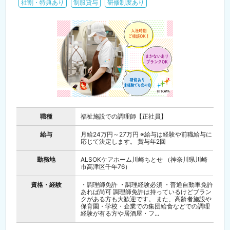
社割・特典あり
制服貸与
研修制度あり
職種
福祉施設での調理師【正社員】
給与
月給24万円～27万円 ※給与は経験や前職給与に
応じて決定します。 賞与年2回
勤務地
ALSOKケアホーム川崎ちとせ （神奈川県川崎
市高津区千年76）
資格・経験
・調理師免許 ・調理経験必須 ・普通自動車免許
あれば尚可 調理師免許は持っているけどブラン
クがある方も大歓迎です。 また、高齢者施設や
保育園・学校・企業での集団給食などでの調理
経験が有る方や居酒屋・フ...