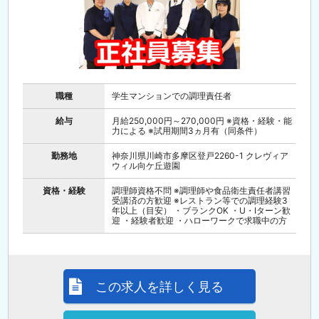
職種
学生マンションでの調理責任者
給与
月給250,000円～270,000円 ※資格・経験・能
力による ※試用期間3ヵ月有（同条件）
勤務地
神奈川県川崎市多摩区登戸2260-1 クレヴィア
ウィル向ケ丘遊園
資格・経験
調理師資格不問 ※調理師や食品衛生責任者講習
受講済の方歓迎 ※レストラン等での調理経験3
年以上（目安） ・ブランクOK ・U・Iターン歓
迎 ・経験者歓迎 ・ハローワークで求職中の方
この求人を詳しく見る