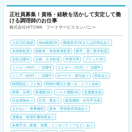
正社員募集！資格・経験を活かして安定して働
ける調理師のお仕事
株式会社HITOWA フードサービスカンパニー
入社日応相談
Web面接OK
職場見学OKまたは説明会あり
未経験歓迎
経験者・有資格者歓迎
新卒・第二新卒歓迎
女性活躍中
主婦・主夫歓迎
学歴不問
ブランクOK
ミドル（40代～）活躍中
エルダー（50代～）活躍中
シニア（60代～）活躍中
ボーナス・賞与あり
昇給あり
時間固定シフト制
時間や曜日が選べる・シフト自由
禁煙・分煙
車通勤OK
バイク通勤OK
交通費支給
社会保険あり
社宅・寮あり
家賃補助・住宅手当有
まかない・食事補助
産休・育休取得実績あり
退職金・財形貯蓄制度あり
各種手当（家族・役職・インセンティブなど）あり