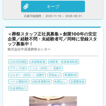
キープ
応募可能期間 ： 2025-11-19 ～ 2026-08-31
＜葬祭スタッフ正社員募集＞創業100年の安定
企業／経験不問・未経験者可／同時に登録スタ
ッフ募集中！
株式会社中原屋葬祭センター
入社日応相談
未経験歓迎
経験者・有資格者歓迎
ブランクOK
ミドル（40代～）活躍中
エルダー（50代～）活躍中
昇給あり
車通勤OK
バイク通勤OK
自転車通勤OK
転勤なし
交通費支給
社会保険あり