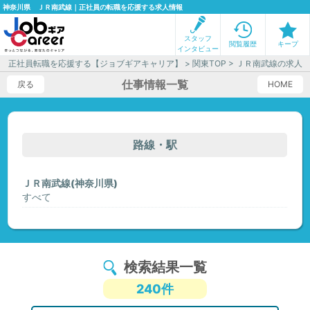
神奈川県 ＪＲ南武線｜正社員の転職を応援する求人情報
スタッフ
閲覧履歴
キープ
インタビュー
正社員転職を応援する【ジョブギアキャリア】
>
関東TOP
> ＪＲ南武線の求人
仕事情報一覧
戻る
HOME
路線・駅
ＪＲ南武線(神奈川県)
すべて
検索結果一覧
240件