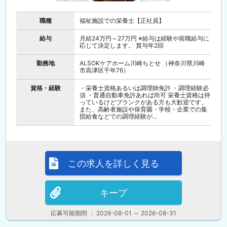
職種
福祉施設での栄養士【正社員】
給与
月給24万円～27万円 ※給与は経験や前職給与に
応じて決定します。 賞与年2回
勤務地
ALSOKケアホーム川崎ちとせ （神奈川県川崎
市高津区千年76）
資格・経験
・栄養士資格あるいは調理師免許 ・調理経験必
須 ・普通自動車免許あれば尚可 栄養士資格は持
っているけどブランクがある方も大歓迎です。
また、高齢者施設や保育園・学校・企業での集
団給食などでの調理経験が...
この求人を詳しく見る
キープ
応募可能期間 ： 2026-08-01 ～ 2026-08-31