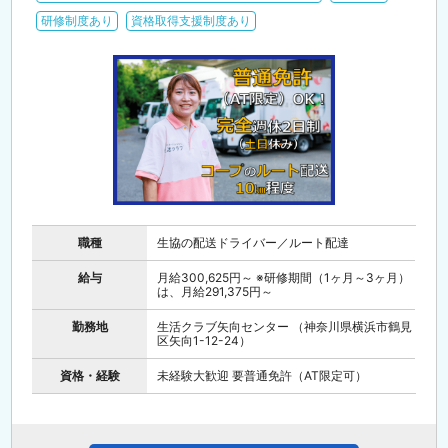
研修制度あり
資格取得支援制度あり
職種
生協の配送ドライバー／ルート配達
給与
月給300,625円～ ※研修期間（1ヶ月～3ヶ月）
は、月給291,375円～
勤務地
生活クラブ矢向センター （神奈川県横浜市鶴見
区矢向1-12-24）
資格・経験
未経験大歓迎 要普通免許（AT限定可）