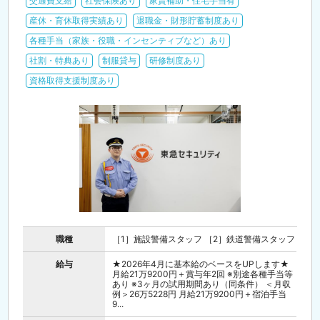
交通費支給
社会保険あり
家賃補助・住宅手当有
産休・育休取得実績あり
退職金・財形貯蓄制度あり
各種手当（家族・役職・インセンティブなど）あり
社割・特典あり
制服貸与
研修制度あり
資格取得支援制度あり
職種
［1］施設警備スタッフ ［2］鉄道警備スタッフ
給与
★2026年4月に基本給のベースをUPします★
月給21万9200円＋賞与年2回 ※別途各種手当等
あり ※3ヶ月の試用期間あり（同条件） ＜月収
例＞26万5228円 月給21万9200円＋宿泊手当
9...