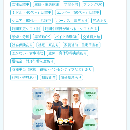
女性活躍中
主婦・主夫歓迎
学歴不問
ブランクOK
ミドル（40代～）活躍中
エルダー（50代～）活躍中
シニア（60代～）活躍中
ボーナス・賞与あり
昇給あり
時間固定シフト制
時間や曜日が選べる・シフト自由
禁煙・分煙
車通勤OK
バイク通勤OK
交通費支給
社会保険あり
社宅・寮あり
家賃補助・住宅手当有
まかない・食事補助
産休・育休取得実績あり
退職金・財形貯蓄制度あり
各種手当（家族・役職・インセンティブなど）あり
社割・特典あり
制服貸与
研修制度あり