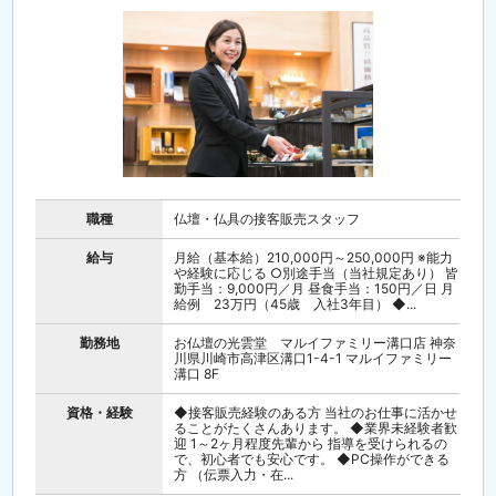
職種
仏壇・仏具の接客販売スタッフ
給与
月給（基本給）210,000円～250,000円 ※能力
や経験に応じる ○別途手当（当社規定あり） 皆
勤手当：9,000円／月 昼食手当：150円／日 月
給例 23万円（45歳 入社3年目） ◆...
勤務地
お仏壇の光雲堂 マルイファミリー溝口店 神奈
川県川崎市高津区溝口1-4-1 マルイファミリー
溝口 8F
資格・経験
◆接客販売経験のある方 当社のお仕事に活かせ
ることがたくさんあります。 ◆業界未経験者歓
迎 1～2ヶ月程度先輩から 指導を受けられるの
で、初心者でも安心です。 ◆PC操作ができる
方 （伝票入力・在...