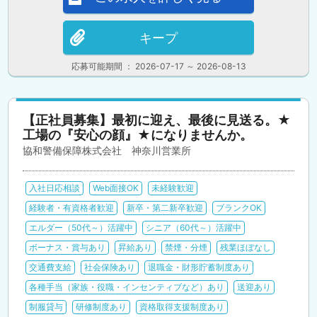
キープ
応募可能期間 ： 2026-07-17 ～ 2026-08-13
【正社員募集】最初に迎え、最後に見送る。★
工場の『安心の顔』★になりませんか。
協和警備保障株式会社 神奈川営業所
入社日応相談
Web面接OK
未経験歓迎
経験者・有資格者歓迎
新卒・第二新卒歓迎
ブランクOK
エルダー（50代～）活躍中
シニア（60代～）活躍中
ボーナス・賞与あり
昇給あり
禁煙・分煙
残業ほぼなし
交通費支給
社会保険あり
退職金・財形貯蓄制度あり
各種手当（家族・役職・インセンティブなど）あり
送迎あり
制服貸与
研修制度あり
資格取得支援制度あり