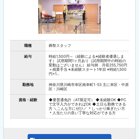
職種
葬祭スタッフ
給与
時給1,500円～（経験による※経験者優遇しま
す） 試用期間1ヶ月あり（試用期間中の時給の
変動はございません） 給与例 月収255,750円
＋残業手当 ※未経験スタート1年目 ※時給1,500
円×1...
勤務地
神奈川県川崎市幸区南幸町1-53 主に幸区・中原
区・川崎区
資格・経験
◆要普通免許（AT限定可） ◆未経験OK ◆PC
で文字入力ができればOK ◆土日も勤務できる
方 ＼こんな方にぜひ／ ＊しっかり稼ぎたい方
＊人当たりの良い丁寧な対応ができる方