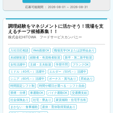
応募可能期間 ： 2026-08-01 ～ 2026-08-31
調理経験をマネジメントに活かそう！現場を支
えるチーフ候補募集！！
株式会社HITOWA フードサービスカンパニー
入社日応相談
Web面接OK
職場見学OKまたは説明会あり
未経験歓迎
経験者・有資格者歓迎
新卒・第二新卒歓迎
女性活躍中
主婦・主夫歓迎
学歴不問
ブランクOK
ミドル（40代～）活躍中
エルダー（50代～）活躍中
シニア（60代～）活躍中
ボーナス・賞与あり
昇給あり
時間固定シフト制
時間や曜日が選べる・シフト自由
禁煙・分煙
車通勤OK
バイク通勤OK
交通費支給
社会保険あり
社宅・寮あり
家賃補助・住宅手当有
まかない・食事補助
産休・育休取得実績あり