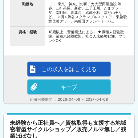
勤務地
［1］東京・神奈川の駅チカ大型商業施設 渋
谷、三軒茶屋、新宿、二子玉川、たまプラー
ザ、南町田、青葉台、武蔵小杉、溜池山王な
ど。 ＜例＞渋谷スクランブルスクエア、東急歌
舞伎町タワー、南町田グランベリーパ...
資格・経験
18歳以上（警備業法による） ★職種未経験歓
迎、業種未経験歓迎、社会人未経験歓迎、ブラ
ンクOK
この求人を詳しく見る
キープ
応募可能期間 ： 2026-04-09 ～ 2027-04-08
未経験から正社員へ／資格取得も支援する地域
密着型サイクルショップ／販売ノルマ無し／残
業ほぼなし