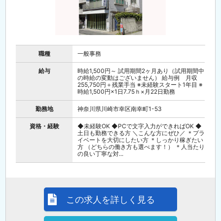
職種
一般事務
給与
時給1,500円～ 試用期間2ヶ月あり（試用期間中
の時給の変動はございません） 給与例 月収
255,750円＋残業手当 ※未経験スタート1年目 ※
時給1,500円×1日7.75ｈ×月22日勤務
勤務地
神奈川県川崎市幸区南幸町1-53
資格・経験
◆未経験OK ◆PCで文字入力ができればOK ◆
土日も勤務できる方 ＼こんな方にぜひ／ ＊プラ
イベートを大切にしたい方 ＊しっかり稼ぎたい
方 （どちらの働き方も選べます！） ＊人当たり
の良い丁寧な対...
この求人を詳しく見る