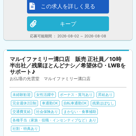
この求人を詳しく見る
キープ
応募可能期間 ： 2026-08-02 ～ 2026-08-08
マルイファミリー溝口店 販売 正社員／10時
半出社／残業ほとんどナシ／希望休◎・LWBを
サポート♪
お仏壇の光雲堂 マルイファミリー溝口店
未経験歓迎
女性活躍中
ボーナス・賞与あり
昇給あり
完全週休2日制
車通勤OK
自転車通勤OK
残業ほぼなし
交通費支給
社会保険あり
まかない・食事補助
各種手当（家族・役職・インセンティブなど）あり
社割・特典あり