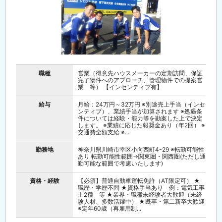
職種
営業（得意先ハウスメーカーの定期訪問、保証
完了物件へのアプローチ、管理物件での提案営
業 等） 【インセンティブ有】
給与
月給：24万円～32万円 ※別途売上手当（インセ
ンティブ）、業績手当が加算されます ※処遇条
件については経験・能力等を勘案した上で決定
します。 ※業績に応じた報奨金あり（年2回） ※
交通費全額支給 ※...
勤務地
神奈川県川崎市幸区小向西町4-29 ※転勤可能性
あり 転勤可能性範囲→関東圏・関西圏(ただし通
勤可能な範囲で考慮いたします)
資格・経験
【必須】普通自動車運転免許（AT限定可） ★
職歴・学歴不問 ★資格手当あり 例：電気工事
士2種 等 ★業界・職種未経験者大歓迎（未経
験人材、多数活躍中） ★既卒・第二新卒大歓迎
※定年60歳（再雇用制...