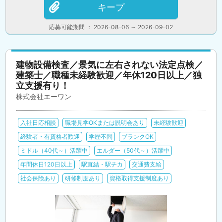
キープ
応募可能期間 ： 2026-08-06 ～ 2026-09-02
建物設備検査／景気に左右されない法定点検／
建築士／職種未経験歓迎／年休120日以上／独
立支援有り！
株式会社エーワン
入社日応相談
職場見学OKまたは説明会あり
未経験歓迎
経験者・有資格者歓迎
学歴不問
ブランクOK
ミドル（40代～）活躍中
エルダー（50代～）活躍中
年間休日120日以上
駅直結・駅チカ
交通費支給
社会保険あり
研修制度あり
資格取得支援制度あり