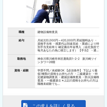
職種
建物設備検査員
給与
月給320,000円～420,000円 昇給随時あり ・
資格手当有 ・残業代は別途支給 ・業績により特
別手当支給有り 確定拠出年金導入 （会社負担で
毎月あなたの為に積立します） 【手当】 ・通...
勤務地
神奈川県川崎市幸区鹿島田1-2-2 新川崎ツイ
ンタワー26階
資格・経験
学歴不問／未経験OK 【必須条件】 下記より最
低1種類の資格をお持ちの方 ・二級建築士 ・特
定建築物調査員 ・建築設備検査員 ・防火設備検
査員 ・一級建築士 ※上記の資格をお持ちの方は
職種未経験でも...
この求人を詳しく見る