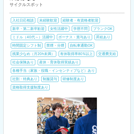
サイクルスポット
入社日応相談
未経験歓迎
経験者・有資格者歓迎
新卒・第二新卒歓迎
女性活躍中
学歴不問
ブランクOK
ミドル（40代～）活躍中
ボーナス・賞与あり
昇給あり
時間固定シフト制
禁煙・分煙
自転車通勤OK
残業少なめ（月20h未満）
有休取得率80%以上
交通費支給
社会保険あり
産休・育休取得実績あり
各種手当（家族・役職・インセンティブなど）あり
社割・特典あり
制服貸与
研修制度あり
資格取得支援制度あり