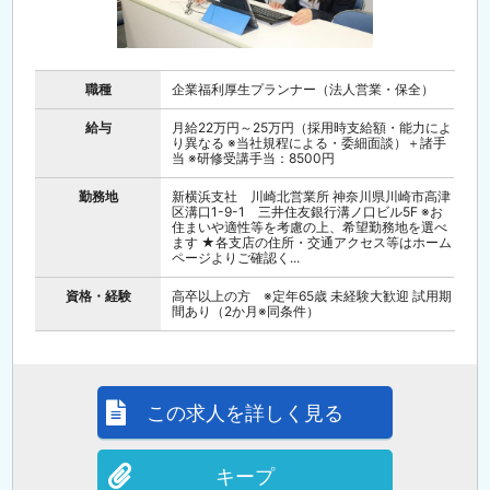
職種
企業福利厚生プランナー（法人営業・保全）
給与
月給22万円～25万円（採用時支給額・能力によ
り異なる ※当社規程による・委細面談）＋諸手
当 ※研修受講手当：8500円
勤務地
新横浜支社 川崎北営業所 神奈川県川崎市高津
区溝口1-9-1 三井住友銀行溝ノ口ビル5F ※お
住まいや適性等を考慮の上、希望勤務地を選べ
ます ★各支店の住所・交通アクセス等はホーム
ページよりご確認く...
資格・経験
高卒以上の方 ※定年65歳 未経験大歓迎 試用期
間あり（2か月※同条件）
この求人を詳しく見る
キープ