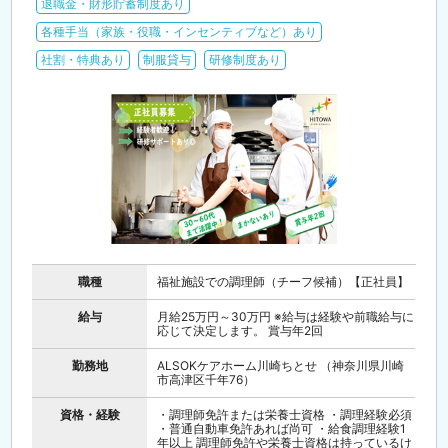
退職金・財形貯蓄制度あり
各種手当（家族・役職・インセンティブなど）あり
社割・特典あり
制服貸与
研修制度あり
職種
福祉施設での調理師（チーフ候補）【正社員】
給与
月給25万円～30万円 ※給与は経験や前職給与に
応じて決定します。 賞与年2回
勤務地
ALSOKケアホーム川崎ちとせ （神奈川県川崎
市高津区千年76）
資格・経験
・調理師免許または栄養士資格 ・調理経験必須
・普通自動車免許あれば尚可 ・給食調理経験1
年以上 調理師免許や栄養士資格は持っているけ