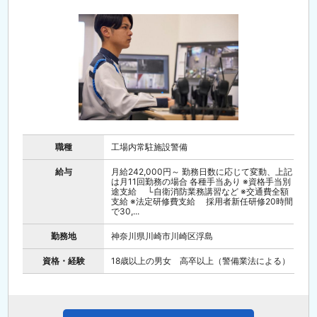
職種
工場内常駐施設警備
給与
月給242,000円～ 勤務日数に応じて変動、上記
は月11回勤務の場合 各種手当あり ※資格手当別
途支給 └自衛消防業務講習など ※交通費全額
支給 ※法定研修費支給 採用者新任研修20時間
で30,...
勤務地
神奈川県川崎市川崎区浮島
資格・経験
18歳以上の男女 高卒以上（警備業法による）