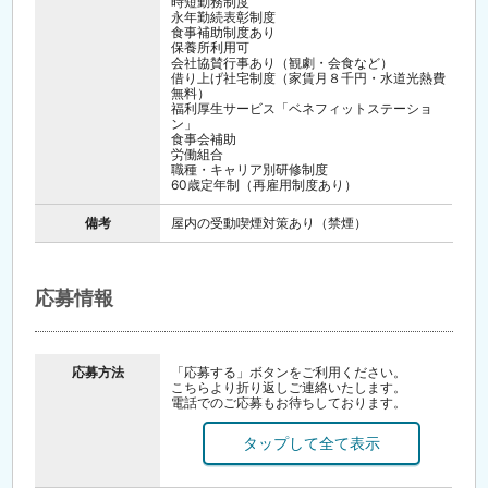
時短勤務制度
永年勤続表彰制度
食事補助制度あり
保養所利用可
会社協賛行事あり（観劇・会食など）
借り上げ社宅制度（家賃月８千円・水道光熱費
無料）
福利厚生サービス「ベネフィットステーショ
ン」
食事会補助
労働組合
職種・キャリア別研修制度
60歳定年制（再雇用制度あり）
備考
屋内の受動喫煙対策あり（禁煙）
応募情報
応募方法
「応募する」ボタンをご利用ください。
こちらより折り返しご連絡いたします。
電話でのご応募もお待ちしております。
面接時には履歴書（写真貼付）をお持ちくださ
い。