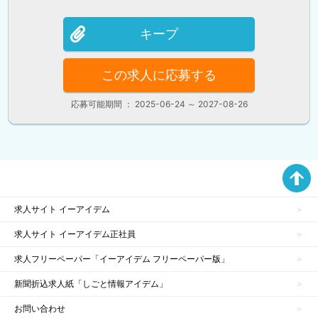
業
・病院・福祉施設の給食運営に関するコンピュ
ーターソフトの販売並びに賃貸
キープ
・前各号に附帯する一切の事業
この求人に応募する
応募可能期間 ： 2025-06-24 ～ 2027-08-26
求人サイト イーアイデム
求人サイト イーアイデム正社員
求人フリーペーパー「イーアイデム フリーペーパー版」
新聞折込求人紙「しごと情報アイデム」
お問い合わせ