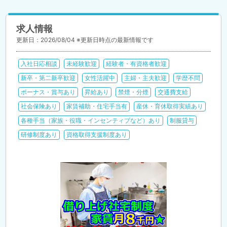
求人情報
更新日：2026/08/04 ※更新日時点の最新情報です
入社日応相談
未経験歓迎
経験者・有資格者歓迎
新卒・第二新卒歓迎
女性活躍中
主婦・主夫歓迎
学歴不問
ボーナス・賞与あり
昇給あり
禁煙・分煙
交通費支給
社会保険あり
家賃補助・住宅手当有
産休・育休取得実績あり
各種手当（家族・役職・インセンティブなど）あり
制服貸与
研修制度あり
資格取得支援制度あり