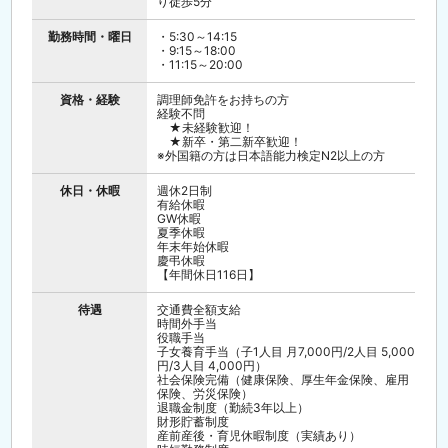
り徒歩5分
勤務時間・曜日
・5:30～14:15
・9:15～18:00
・11:15～20:00
資格・経験
調理師免許をお持ちの方
経験不問
★未経験歓迎！
★新卒・第二新卒歓迎！
※外国籍の方は日本語能力検定N2以上の方
休日・休暇
週休2日制
有給休暇
GW休暇
夏季休暇
年末年始休暇
慶弔休暇
【年間休日116日】
待遇
交通費全額支給
時間外手当
役職手当
子女養育手当（子1人目 月7,000円/2人目 5,000
円/3人目 4,000円）
社会保険完備（健康保険、厚生年金保険、雇用
保険、労災保険）
退職金制度（勤続3年以上）
財形貯蓄制度
産前産後・育児休暇制度（実績あり）