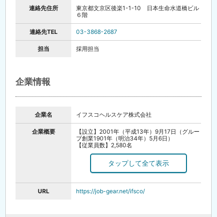
連絡先住所
東京都文京区後楽1-1-10 日本生命水道橋ビル
６階
連絡先TEL
03-3868-2687
担当
採用担当
企業情報
企業名
イフスコヘルスケア株式会社
企業概要
【設立】2001年（平成13年）9月17日（グルー
プ創業1901年（明治34年）5月6日）
【従業員数】2,580名
【事業所数】341ヵ所
【事業内容】
・給食請負
・清涼飲料水の製造、販売並びに食品加工、販
売
・厨房設備の設計施工及び厨房器具の製造なら
URL
https://job-gear.net/ifsco/
びに販売
・レストラン、喫茶店経営
・建物ならびに附属施設の管理、清掃
・食料品ならびに日用雑貨の販売ならびに卸売