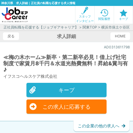
神奈川県 求人詳細｜正社員の転職を応援する求人情報
スタッフ
閲覧履歴
キープ
インタビュー
正社員転職を応援する【ジョブギアキャリア】
>
関東TOP
>
横浜市保土ケ谷区
求人詳細
戻る
HOME
AD0313611798
≪梅の木ホーム≫新卒・第二新卒必見！借上げ社宅
制度で家賃月8千円＆水道光熱費無料！昇給&賞与有
♪
イフスコヘルスケア株式会社
キープ
この求人に応募する
この企業の他の求人へ