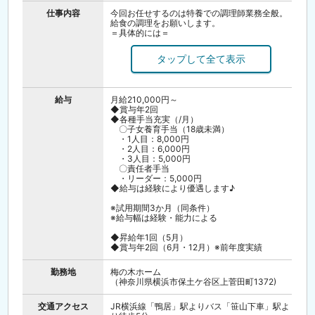
仕事内容
今回お任せするのは特養での調理師業務全般。
給食の調理をお願いします。
＝具体的には＝
・食材の仕込み
・調理業務
・盛り付け
・食器洗浄
・厨房清掃
など
給与
月給210,000円～
◆賞与年2回
複雑な調理はなく、ご家庭での調理経験があれ
◆各種手当充実（/月）
ば大丈夫！
〇子女養育手当（18歳未満）
栄養士が立てた献立通りに調理をしていきま
・1人目：8,000円
す。
・2人目：6,000円
・3人目：5,000円
◎現場情報
〇責任者手当
・スタッフ人数：13名
・リーダー：5,000円
・調理する食数：１日あたり約400食程度
◆給与は経験により優遇します♪
＼育成環境が整っているから未経験でも安心♪
※試用期間3か月（同条件）
／
※給与幅は経験・能力による
先輩スタッフがサポートできる環境なのはもち
ろん、
◆昇給年1回（5月）
支社のインストラクターや、現場の運営管理を
◆賞与年2回（6月・12月）※前年度実績
担うSVも
しっかりフォローしますので安心してご応募く
ださい。
勤務地
梅の木ホーム
資格を活かし、ご利用者様の笑顔の源となるお
（神奈川県横浜市保土ケ谷区上菅田町1372)
食事を
一緒に作っていきましょう♪
交通アクセス
JR横浜線「鴨居」駅よりバス「笹山下車」駅よ