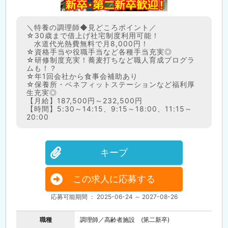
＼特養の調理師◆見どころポイント／
☆30歳まで借上げ社宅制度利用可能！
水道代光熱費無料で月8,000円！
☆資格手当や役職手当など各種手当充実◎
☆研修制度充実！蕎麦打ちなど職人育成プログラ
ムも！？
☆年1回会社から食事会補助あり
☆保養所・ベネフィットステーションなど福利厚
生充実◎
【月給】187,500円～232,500円
【時間】5:30～14:15、9:15～18:00、11:15～
20:00
キープ
この求人に応募する
応募可能期間 ： 2025-06-24 ～ 2027-08-26
職種
調理師／高齢者施設 (第二新卒)