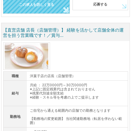
応募する
この求人を詳しく見る
【直営店舗 店長（店舗管理）】 経験を活かして店舗全体の運
営を担う営業職です！／賞与...
職種
洋菓子店の店長（店舗管理）
月給 ： 22万0000円～30万0000円
※上記に固定残業代は含まれておりません
給与
※残業代別途全額支給
※経験・スキル等を考慮の上でご提示します
ご自宅から通える範囲内の店舗での勤務となります
勤務地
【勤務地の変更範囲】 当社関連勤務地（転居を伴わない範
囲）