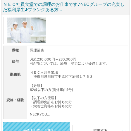
ＮＥＣ社員食堂での調理のお仕事です♪NECグループの充実し
た福利厚生♪ブランクある方...
職種
調理業務
月給230,000円～280,000円
給与
※給与については、経験・能力により優遇します。
ＮＥＣ玉川事業場
勤務地
神奈川県川崎市中原区下沼部１７５３
【必須】
62歳以下の方(例外事由1号)
【以下の方優遇】
資格・経験
・調理師免許をお持ちの方
・栄養士資格をお持ちの方
NECKYOU...
応募する
この求人を詳しく見る