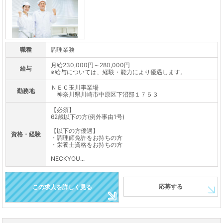
職種
調理業務
月給230,000円～280,000円
給与
※給与については、経験・能力により優遇します。
ＮＥＣ玉川事業場
勤務地
神奈川県川崎市中原区下沼部１７５３
【必須】
62歳以下の方(例外事由1号)
【以下の方優遇】
資格・経験
・調理師免許をお持ちの方
・栄養士資格をお持ちの方
NECKYOU...
応募する
この求人を詳しく見る