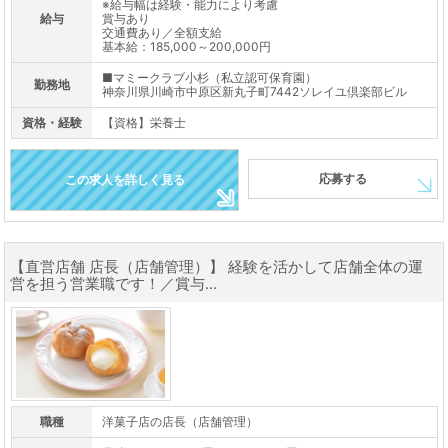
※給与幅は経験・能力により考慮
給与
賞与あり
交通費あり／全額支給
基本給：185,000～200,000円
■マミークラブ小杉（私立認可保育園）
勤務地
神奈川県川崎市中原区新丸子町7442ソレイユ倶楽部ビル
資格・経験
【資格】栄養士
応募する
この求人を詳しく見る
【直営店舗 店長（店舗管理）】 経験を活かして店舗全体の運
営を担う営業職です！／賞与...
職種
洋菓子店の店長（店舗管理）