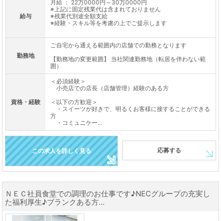
月給 ： 22万0000円～30万0000円
※上記に固定残業代は含まれておりません
給与
※残業代別途全額支給
※経験・スキル等を考慮の上でご提示します
ご自宅から通える範囲内の店舗での勤務となります
勤務地
【勤務地の変更範囲】 当社関連勤務地（転居を伴わない範
囲）
＜必須経験＞
小売店での店長（店舗管理）経験のある方
資格・経験
＜以下の方歓迎＞
・スイーツが好きで、明るくお客様に接することができる
方
・コミュニケー...
応募する
この求人を詳しく見る
ＮＥＣ社員食堂での調理のお仕事です♪NECグループの充実し
た福利厚生♪ブランクある方...