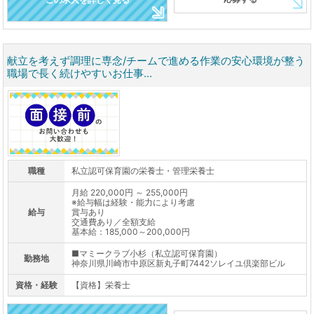
献立を考えず調理に専念/チームで進める作業の安心環境が整う
職場で長く続けやすいお仕事...
職種
私立認可保育園の栄養士・管理栄養士
月給 220,000円 ～ 255,000円
※給与幅は経験・能力により考慮
給与
賞与あり
交通費あり／全額支給
基本給：185,000～200,000円
■マミークラブ小杉（私立認可保育園）
勤務地
神奈川県川崎市中原区新丸子町7442ソレイユ倶楽部ビル
資格・経験
【資格】栄養士