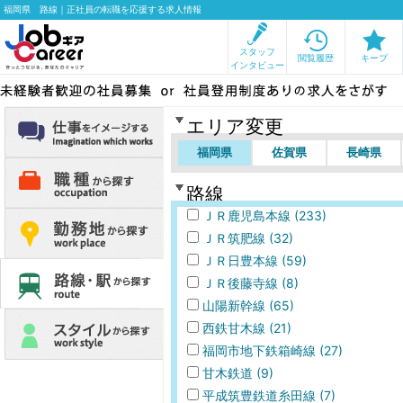
福岡県 路線｜正社員の転職を応援する求人情報
スタッフ
閲覧履歴
キープ
インタビュー
未経験者歓迎の社員募集or社員登用制度あり
エリア変更
の求人をさがす
福岡県
佐賀県
長崎県
仕事をイメージする
路線
職種から探す
ＪＲ鹿児島本線 (233)
ＪＲ筑肥線 (32)
ＪＲ日豊本線 (59)
勤務地から探す
ＪＲ後藤寺線 (8)
山陽新幹線 (65)
路線・駅から探す
西鉄甘木線 (21)
福岡市地下鉄箱崎線 (27)
特徴から探す
甘木鉄道 (9)
平成筑豊鉄道糸田線 (7)