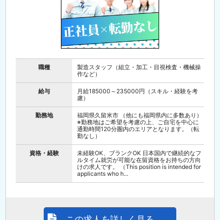
職種
製造スタッフ（組立・加工・目視検査・機械操
作など）
給与
月給185000～235000円（スキル・経験を考
慮）
勤務地
福岡県久留米市 （他にも福岡県内に多数あり）
※勤務地はご希望を考慮の上、ご自宅を中心に
通勤時間120分圏内のエリアとなります。（転
勤なし）
資格・経験
未経験OK、ブランクOK 日本国内で継続的なフ
ルタイム就労が可能な在留資格をお持ちの方向
けの求人です。 （This position is intended for
applicants who h...
この求人を詳しく見る