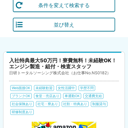
条件を変えて検索する
並び替え
入社特典最大50万円！寮費無料！未経験OK！
エンジン製造・組付・検査スタッフ
日研トータルソーシング株式会社（お仕事No.NS0182）
Web面接OK
未経験歓迎
女性活躍中
学歴不問
ブランクOK
食堂・売店あり
車通勤OK
交通費支給
社会保険あり
社宅・寮あり
社割・特典あり
制服貸与
研修制度あり