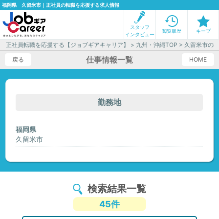
福岡県 久留米市｜正社員の転職を応援する求人情報
スタッフ
閲覧履歴
キープ
インタビュー
正社員転職を応援する【ジョブギアキャリア】
>
九州・沖縄TOP
> 久留米市の
仕事情報一覧
戻る
HOME
勤務地
福岡県
久留米市
検索結果一覧
45件