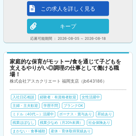
この求人を詳しく見る
キープ
応募可能期間 ： 2026-08-05 ～ 2026-08-18
家庭的な保育がモットー/食を通じて子どもを
支えるやりがい◎調理の仕事として働ける職
場！
株式会社アスカクリエート 福岡支店（jb643186）
入社日応相談
経験者・有資格者歓迎
女性活躍中
主婦・主夫歓迎
学歴不問
ブランクOK
ミドル（40代～）活躍中
ボーナス・賞与あり
昇給あり
残業ほぼなし
残業少なめ（月20h未満）
社会保険あり
まかない・食事補助
産休・育休取得実績あり