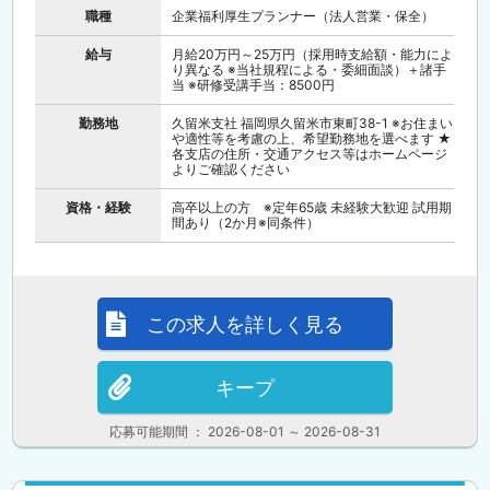
職種
企業福利厚生プランナー（法人営業・保全）
給与
月給20万円～25万円（採用時支給額・能力によ
り異なる ※当社規程による・委細面談）＋諸手
当 ※研修受講手当：8500円
勤務地
久留米支社 福岡県久留米市東町38-1 ※お住まい
や適性等を考慮の上、希望勤務地を選べます ★
各支店の住所・交通アクセス等はホームページ
よりご確認ください
資格・経験
高卒以上の方 ※定年65歳 未経験大歓迎 試用期
間あり（2か月※同条件）
この求人を詳しく見る
キープ
応募可能期間 ： 2026-08-01 ～ 2026-08-31