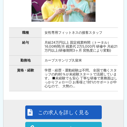
職種
女性専用フィットネスの接客スタッフ
給与
月給24万円以上 固定残業時間（トータル）
16.00時間/月 残業代 2万5,000円 研修中 月給21
万円以上(研修期間3ヶ月 習熟度により変動)
勤務地
カーブスサンリブ久留米
資格・経験
学歴・経歴・運動経験は不問。 全国で働くスタ
ッフの約80％が未経験スタートで活躍していま
す。 ■未経験でも安心 丁寧な研修で業務面はし
っかりフォロー◎ お客様と1対1のサポートが中
心なので、 大勢の...
この求人を詳しく見る