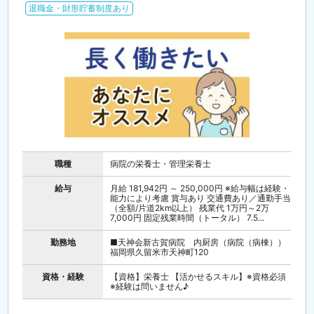
退職金・財形貯蓄制度あり
職種
病院の栄養士・管理栄養士
給与
月給 181,942円 ～ 250,000円 ※給与幅は経験・
能力により考慮 賞与あり 交通費あり／通勤手当
（全額/片道2km以上） 残業代 1万円～2万
7,000円 固定残業時間（トータル） 7.5...
勤務地
■天神会新古賀病院 内厨房（病院（病棟））
福岡県久留米市天神町120
資格・経験
【資格】栄養士 【活かせるスキル】※資格必須
※経験は問いません♪