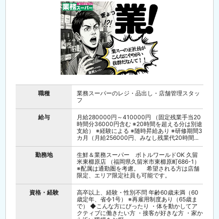
職種
業務スーパーのレジ・品出し・店舗管理スタッ
フ
給与
月給280000円～410000円 （固定残業手当20
時間分36000円含む ※20時間を超える分は別途
支給） ※経験による ※随時昇給あり ※研修期間3
カ月（月給256000円、みなし残業代20時間...
勤務地
生鮮＆業務スーパー ボトルワールドOK 久留
米東櫛原店 （福岡県久留米市東櫛原町686-1）
※配属は通勤圏を考慮。 希望される方は店舗
限定、エリア限定社員も可能です。
資格・経験
高卒以上、経験・性別不問 年齢60歳未満（60
歳定年、省令1号） ※再雇用制度あり（65歳ま
で） ◆こんな方にぴったり ・体を動かしてア
クティブに働きたい方 ・接客が好きな方 ・家か