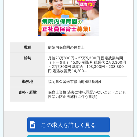
職種
病院内保育園の保育士
給与
月給23万800円～27万5,300円 固定残業時間
（トータル） 15.00時間/月 残業代 2万3,300円
～2万7,800円 基本給 193,300円～233,300
円 処遇改善費 14,200...
勤務地
福岡県久留米市篠山町452番地4
資格・経験
保育士資格 過去に性犯罪歴がないこと（こども
性暴力防止法施行に伴う事項）
この求人を詳しく見る