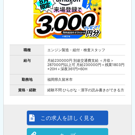
職種
エンジン製造・組付・検査スタッフ
給与
月給230000円 別途交通費支給 ＜月収＞
287000円以上可 月給230000円＋残業1803円
×20H＋深夜361円×60H
勤務地
福岡県久留米市
資格・経験
経験不問 ひらがな・漢字の読み書きができる方
この求人を詳しく見る