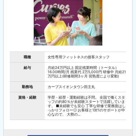
職種
女性専用フィットネスの接客スタッフ
給与
月給24万円以上 固定残業時間（トータル）
16.00時間/月 残業代 2万5,000円 研修中 月給21
万円以上(研修期間3ヶ月 習熟度により変動)
勤務地
カーブスイオンタウン田主丸
資格・経験
学歴・経歴・運動経験は不問。 全国で働くスタ
ッフの約80％が未経験スタートで活躍していま
す。 ■未経験でも安心 丁寧な研修で業務面はし
っかりフォロー◎ お客様と1対1のサポートが中
心なので、 大勢の...