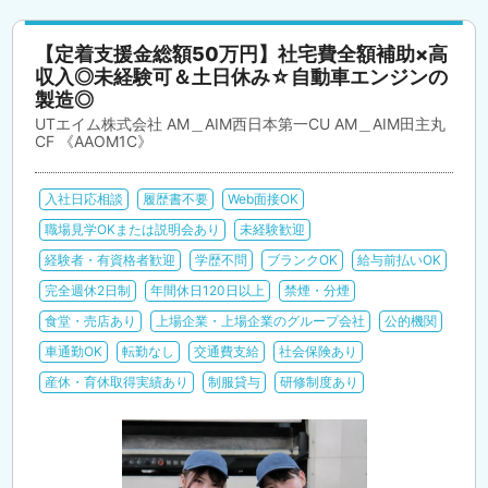
【定着支援金総額50万円】社宅費全額補助×高
収入◎未経験可＆土日休み☆自動車エンジンの
製造◎
UTエイム株式会社 AM＿AIM西日本第一CU AM＿AIM田主丸
CF 《AAOM1C》
入社日応相談
履歴書不要
Web面接OK
職場見学OKまたは説明会あり
未経験歓迎
経験者・有資格者歓迎
学歴不問
ブランクOK
給与前払いOK
完全週休2日制
年間休日120日以上
禁煙・分煙
食堂・売店あり
上場企業・上場企業のグループ会社
公的機関
車通勤OK
転勤なし
交通費支給
社会保険あり
産休・育休取得実績あり
制服貸与
研修制度あり