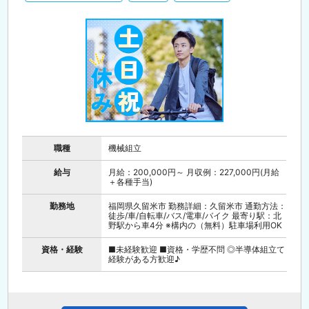
職種
機械組立
給与
月給：200,000円～ 月収例：227,000円(月給
＋各種手当)
勤務地
福岡県久留米市 勤務詳細：久留米市 通勤方法：
徒歩/車/自転車/バス/電車/バイク 最寄り駅：北
野駅から車4分 ※構内の（無料）駐車場利用OK
資格・経験
■未経験歓迎 ■資格・学歴不問 ◎半導体組立て
経験がある方歓迎♪