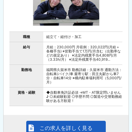
職種
組立て・組付け・加工
給与
月給：230,000円 月収例：320,022円(月給＋
各種手当) ※皆勤手当て1万円/月含む（出勤率な
どの規定あり） ※法定内残業手当4,808円/月
（3.33h/月） ※法定外残業手当40,919...
勤務地
福岡県久留米市 勤務詳細：久留米市 通勤方法：
自転車/バイク/車 最寄り駅：田主丸駅から車7
分・自転車14分 ※構内駐車場利用可（5,000円/
月）
資格・経験
◆自動車免許証必須 →MT・AT限定問いません
♪ ◎未経験歓迎 ◎学歴不問 ◎製造や交替勤務経
験がある方歓迎！
この求人を詳しく見る