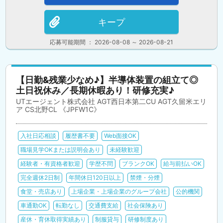
キープ
応募可能期間 ： 2026-08-08 ～ 2026-08-21
【日勤&残業少なめ♪】半導体装置の組立て◎
土日祝休み／長期休暇あり！研修充実♪
UTエージェント株式会社 AGT西日本第二CU AGT久留米エリ
ア CS北野CL 《JPFW1C》
入社日応相談
履歴書不要
Web面接OK
職場見学OKまたは説明会あり
未経験歓迎
経験者・有資格者歓迎
学歴不問
ブランクOK
給与前払いOK
完全週休2日制
年間休日120日以上
禁煙・分煙
食堂・売店あり
上場企業・上場企業のグループ会社
公的機関
車通勤OK
転勤なし
交通費支給
社会保険あり
産休・育休取得実績あり
制服貸与
研修制度あり