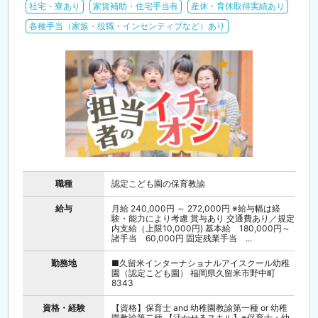
社宅・寮あり
家賃補助・住宅手当有
産休・育休取得実績あり
各種手当（家族・役職・インセンティブなど）あり
職種
認定こども園の保育教諭
給与
月給 240,000円 ～ 272,000円 ※給与幅は経
験・能力により考慮 賞与あり 交通費あり／規定
内支給（上限10,000円) 基本給 180,000円～
諸手当 60,000円 固定残業手当 ...
勤務地
■久留米インターナショナルアイスクール幼稚
園（認定こども園） 福岡県久留米市野中町
8343
資格・経験
【資格】保育士 and 幼稚園教諭第一種 or 幼稚
園教諭第二種 【活かせるスキル】※保育士・幼