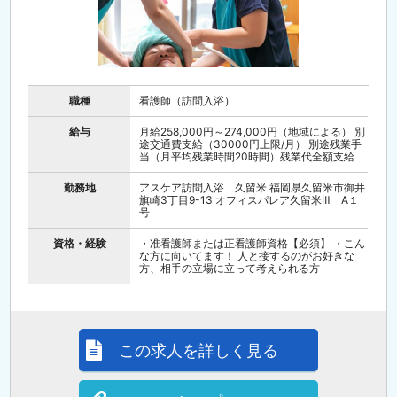
職種
看護師（訪問入浴）
給与
月給258,000円～274,000円（地域による） 別
途交通費支給（30000円上限/月） 別途残業手
当（月平均残業時間20時間）残業代全額支給
勤務地
アスケア訪問入浴 久留米 福岡県久留米市御井
旗崎3丁目9-13 オフィスパレア久留米Ⅲ A１
号
資格・経験
・准看護師または正看護師資格【必須】 ・こん
な方に向いてます！ 人と接するのがお好きな
方、相手の立場に立って考えられる方
この求人を詳しく見る