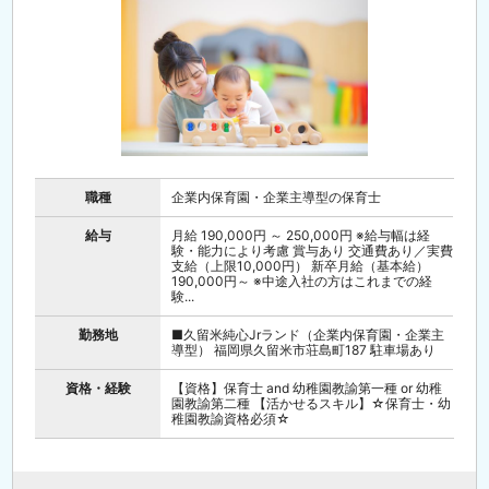
職種
企業内保育園・企業主導型の保育士
給与
月給 190,000円 ～ 250,000円 ※給与幅は経
験・能力により考慮 賞与あり 交通費あり／実費
支給（上限10,000円） 新卒月給（基本給）
190,000円～ ※中途入社の方はこれまでの経
験...
勤務地
■久留米純心Jrランド（企業内保育園・企業主
導型） 福岡県久留米市荘島町187 駐車場あり
資格・経験
【資格】保育士 and 幼稚園教諭第一種 or 幼稚
園教諭第二種 【活かせるスキル】☆保育士・幼
稚園教諭資格必須☆