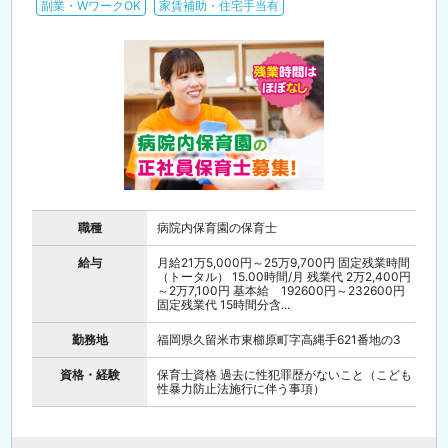
副業・WワークOK
家賃補助・住宅手当有
職種
病院内保育園の保育士
給与
月給21万5,000円～25万9,700円 固定残業時間
（トータル） 15.00時間/月 残業代 2万2,400円
～2万7,100円 基本給 192600円～232600円
固定残業代 15時間分含...
勤務地
福岡県久留米市東櫛原町字高縄手621番地の3
資格・経験
保育士資格 過去に性犯罪歴がないこと（こども
性暴力防止法施行に伴う事項）