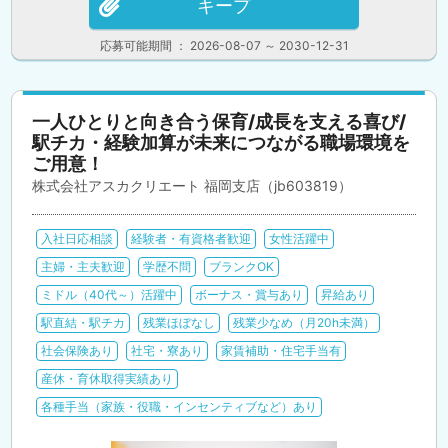
キープ
応募可能期間 ： 2026-08-07 ～ 2030-12-31
一人ひとりと向き合う保育/成長を支える喜び/
駅チカ・経験加算が未来につながる職場環境を
ご用意！
株式会社アスカクリエート 福岡支店（jb603819）
入社日応相談
経験者・有資格者歓迎
女性活躍中
主婦・主夫歓迎
学歴不問
ブランクOK
ミドル（40代～）活躍中
ボーナス・賞与あり
昇給あり
駅直結・駅チカ
残業ほぼなし
残業少なめ（月20h未満）
社会保険あり
社宅・寮あり
家賃補助・住宅手当有
産休・育休取得実績あり
各種手当（家族・役職・インセンティブなど）あり