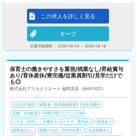
この求人を詳しく見る
キープ
応募可能期間 ： 2026-08-05 ～ 2026-08-18
保育士の働きやすさを重視/残業なし/昇給賞与
あり/育休産休/寮完備/従業員割引/見学だけで
も◎
株式会社アスカクリエート 福岡支店（jb661421）
入社日応相談
経験者・有資格者歓迎
女性活躍中
主婦・主夫歓迎
学歴不問
ブランクOK
ミドル（40代～）活躍中
ボーナス・賞与あり
昇給あり
残業ほぼなし
残業少なめ（月20h未満）
社会保険あり