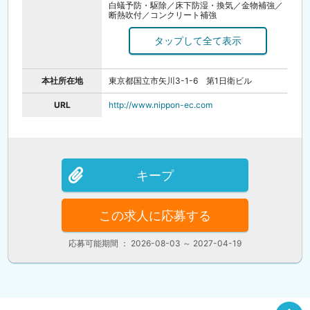
白蟻予防・駆除／床下防湿・換気／金物補強／
断熱吹付／コンクリート補強
【販売】
断熱材／コンクリート補強材／木造住宅補強金
物／防湿・防蟻材／景竹炭（床下調湿材）／消
臭・調湿炭塗料／床下・天井換気材／コンクリ
ート中性化抑止剤
本社所在地
東京都国立市矢川3-1-6 第1日衛ビル
URL
http://www.nippon-ec.com
キープ
この求人に応募する
応募可能期間 ： 2026-08-03 ～ 2027-04-19