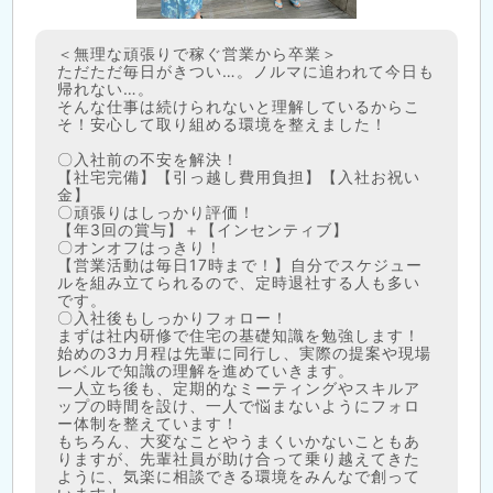
＜無理な頑張りで稼ぐ営業から卒業＞
ただただ毎日がきつい…。ノルマに追われて今日も
帰れない…。
そんな仕事は続けられないと理解しているからこ
そ！安心して取り組める環境を整えました！
〇入社前の不安を解決！
【社宅完備】【引っ越し費用負担】【入社お祝い
金】
〇頑張りはしっかり評価！
【年3回の賞与】＋【インセンティブ】
〇オンオフはっきり！
【営業活動は毎日17時まで！】自分でスケジュー
ルを組み立てられるので、定時退社する人も多い
です。
〇入社後もしっかりフォロー！
まずは社内研修で住宅の基礎知識を勉強します！
始めの3カ月程は先輩に同行し、実際の提案や現場
レベルで知識の理解を進めていきます。
一人立ち後も、定期的なミーティングやスキルア
ップの時間を設け、一人で悩まないようにフォロ
ー体制を整えています！
もちろん、大変なことやうまくいかないこともあ
りますが、先輩社員が助け合って乗り越えてきた
ように、気楽に相談できる環境をみんなで創って