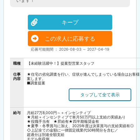
います！
キープ
この求人に応募する
応募可能期間 ： 2026-08-03 ～ 2027-04-19
職種
【未経験活躍中！】提案型営業スタッフ
仕事
★住宅の劣化調査を行い、症状が進んでしまっている場合はお客様
内容
案します。
■調査提案
・朝 事務所にて1日のスケジュールを確認し、社用車で各々のエ
・9：00頃～各自営業活動を開始
JAの指定店として営業活動を行いますので、お客様の安心感もあ
さる方が多いです！
・興味を持って頂いたお客様には住宅の調査と結果を報告し、必要
工事段取り・日程等を打ち合わせします。
給与
月給27万8,000円～＋インセンティブ
（実際の施工は工事部が行います。）
★月給＋インセンティブで単月50万円以上支給の実績あり
★役職手当有 ★昇給有★四半期報奨金有
★夏季・冬季賞与に加え、2025年度は決算賞与の支給実績有◎
■反響調査
◇上記全ての金額に一律固定残業代50時間分を含む／
・JAを通してお客様からの調査依頼を受注！
超過分は別途全額支給
※4月～10月は繁忙期のため【反響営業】がメインになります！
モデル年収例
■アフター点検