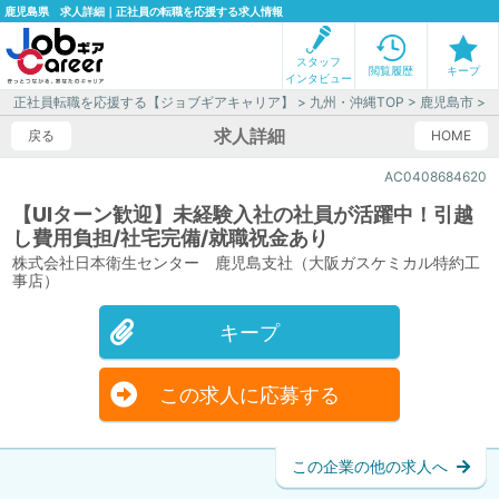
鹿児島県 求人詳細｜正社員の転職を応援する求人情報
スタッフ
閲覧履歴
キープ
インタビュー
正社員転職を応援する【ジョブギアキャリア】
>
九州・沖縄TOP
>
鹿児島市
>
求人詳細
戻る
HOME
AC0408684620
【UIターン歓迎】未経験入社の社員が活躍中！引越
し費用負担/社宅完備/就職祝金あり
株式会社日本衛生センター 鹿児島支社（大阪ガスケミカル特約工
事店）
キープ
この求人に応募する
この企業の他の求人へ