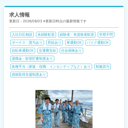
求人情報
更新日：2026/08/03 ※更新日時点の最新情報です
入社日応相談
未経験歓迎
経験者・有資格者歓迎
学歴不問
ボーナス・賞与あり
昇給あり
車通勤OK
バイク通勤OK
自転車通勤OK
交通費支給
社会保険あり
退職金・財形貯蓄制度あり
各種手当（家族・役職・インセンティブなど）あり
制服貸与
資格取得支援制度あり