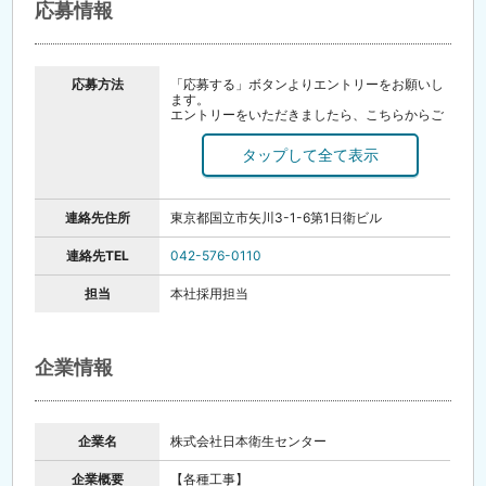
応募情報
応募方法
「応募する」ボタンよりエントリーをお願いし
ます。
エントリーをいただきましたら、こちらからご
連絡させていただきます。
【お問い合わせ】
・お電話の場合
受付時間：平日8:30～17:30
042-576-0110（本社採用担当）
連絡先住所
東京都国立市矢川3-1-6第1日衛ビル
【選考フロー】
・書類選考（必要書類：履歴書・職務経歴書）
連絡先TEL
042-576-0110
・一次面接(Zoom)
・二次面接(鹿児島支社)
担当
本社採用担当
※二次面接時に現場体験も実施します
★入社日はご相談に応じます※入社まで最短1週
間
企業情報
企業名
株式会社日本衛生センター
企業概要
【各種工事】