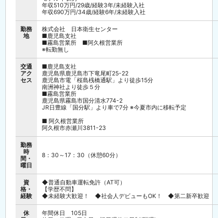
年収510万円/29歳/経験3年/未経験入社
以前からお付き合いのあるお客様のアフター点検を実施
年収690万円/34歳/経験6年/未経験入社
勤務
株式会社 日本衛生センター
地
■鹿児島支社
■霧島営業所 ■阿久根営業所
※転勤無し
交通
■鹿児島支社
アク
鹿児島県鹿児島市下竜尾町25-22
セス
鹿児島市電「桜島桟橋通駅」より徒歩15分
南洲神社より徒歩５分
■霧島営業所
鹿児島県霧島市国分清水774-2
JR日豊線「国分駅」より車で7分 ※今夏市内に移転予定
■ 阿久根営業所
阿久根市赤瀬川3811-23
勤務
時
8：30～17：30（休憩60分）
間・
曜日
資
◆普通自動車運転免許（AT可）
格・
【学歴不問】
経験
◆未経験大歓迎！ ◆社会人デビューもOK！ ◆第二新卒歓迎
休
年間休日 105日