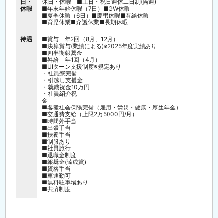
日・
休日・休暇 ■土日・祝日週休二日制(隔週)
休暇
■年末年始休暇（7日）■GW休暇
■夏季休暇（6日）■慶弔休暇■有給休暇
■育児休業■介護休業■長期休暇
待遇
■賞与 年2回（8月、12月）
■決算賞与(業績による)※2025年度実績あり
■四半期報奨金
■昇給 年1回（4月）
■UIターン支援制度※規定あり
・社員寮完備
・引越し支援金
・就職祝金10万円
・社員紹介祝
■各種社会保険完備（雇用・労災・健康・厚生年金）
■交通費支給（上限2万5000円/月）
■時間外手当
■出張手当
■扶養手当
■制服あり
■社員旅行
■退職金制度
■報奨金(達成賞)
■資格手当
■車通勤可
■無料駐車場あり
■共済制度