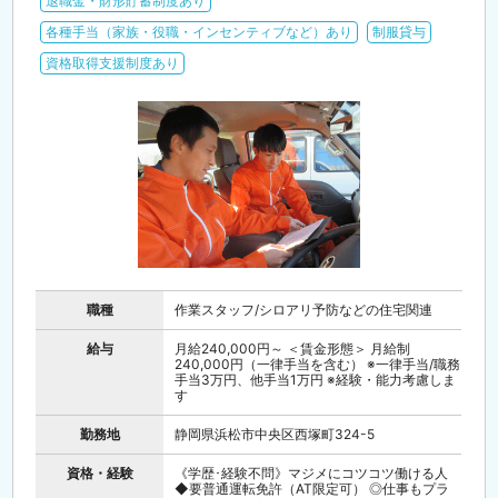
退職金・財形貯蓄制度あり
各種手当（家族・役職・インセンティブなど）あり
制服貸与
資格取得支援制度あり
職種
作業スタッフ/シロアリ予防などの住宅関連
給与
月給240,000円～ ＜賃金形態＞ 月給制
240,000円（一律手当を含む） ※一律手当/職務
手当3万円、他手当1万円 ※経験・能力考慮しま
す
勤務地
静岡県浜松市中央区西塚町324-5
資格・経験
《学歴･経験不問》マジメにコツコツ働ける人
◆要普通運転免許（AT限定可） ◎仕事もプラ