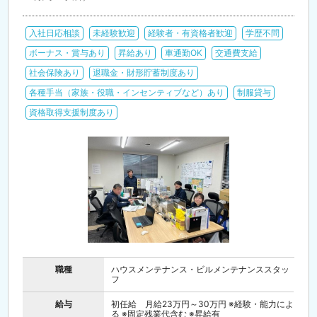
入社日応相談
未経験歓迎
経験者・有資格者歓迎
学歴不問
ボーナス・賞与あり
昇給あり
車通勤OK
交通費支給
社会保険あり
退職金・財形貯蓄制度あり
各種手当（家族・役職・インセンティブなど）あり
制服貸与
資格取得支援制度あり
職種
ハウスメンテナンス・ビルメンテナンススタッ
フ
給与
初任給 月給23万円～30万円 ※経験・能力によ
る ※固定残業代含む ※昇給有