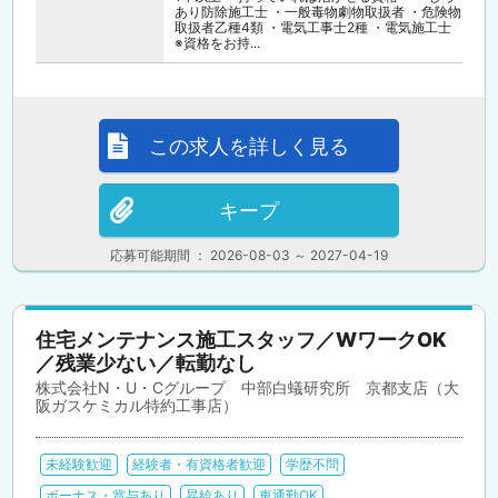
あり防除施工士 ・一般毒物劇物取扱者 ・危険物
取扱者乙種4類 ・電気工事士2種 ・電気施工士
※資格をお持...
この求人を詳しく見る
キープ
応募可能期間 ： 2026-08-03 ～ 2027-04-19
住宅メンテナンス施工スタッフ／WワークOK
／残業少ない／転勤なし
株式会社N・U・Cグループ 中部白蟻研究所 京都支店（大
阪ガスケミカル特約工事店）
未経験歓迎
経験者・有資格者歓迎
学歴不問
ボーナス・賞与あり
昇給あり
車通勤OK