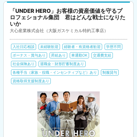
「UNDER HERO」お客様の資産価値を守るプ
ロフェショナル集団 君はどんな戦士になりた
いか
大心産業株式会社（大阪ガスケミカル特約工事店）
入社日応相談
未経験歓迎
経験者・有資格者歓迎
学歴不問
ボーナス・賞与あり
昇給あり
車通勤OK
交通費支給
社会保険あり
退職金・財形貯蓄制度あり
各種手当（家族・役職・インセンティブなど）あり
制服貸与
資格取得支援制度あり