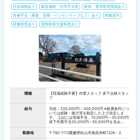
社会保険あり
家賃補助・住宅手当有
産休・育休取得実績あり
各種手当（家族・役職・インセンティブなど）あり
制服貸与
研修制度あり
資格取得支援制度あり
職種
【現場経験不要】作業スタッフ 床下点検スタッ
フ
給与
月給：230,000円～300,000円 ※処遇条件につ
いては経験・能力等を勘定した上で決定しま
す。 上記には現場手当、10,000円～30,000円
床下作業手当30,000円～50,000円を含み...
勤務地
〒792-1112愛媛県松山市南高井町1226－2