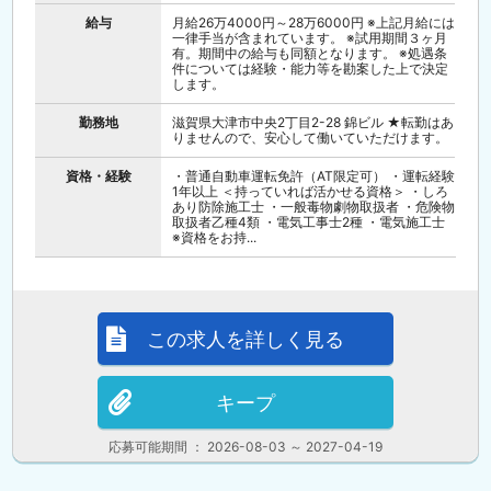
給与
月給26万4000円～28万6000円 ※上記月給には
一律手当が含まれています。 ※試用期間３ヶ月
有。期間中の給与も同額となります。 ※処遇条
件については経験・能力等を勘案した上で決定
します。
勤務地
滋賀県大津市中央2丁目2-28 錦ビル ★転勤はあ
りませんので、安心して働いていただけます。
資格・経験
・普通自動車運転免許（AT限定可） ・運転経験
1年以上 ＜持っていれば活かせる資格＞ ・しろ
あり防除施工士 ・一般毒物劇物取扱者 ・危険物
取扱者乙種4類 ・電気工事士2種 ・電気施工士
※資格をお持...
この求人を詳しく見る
キープ
応募可能期間 ： 2026-08-03 ～ 2027-04-19