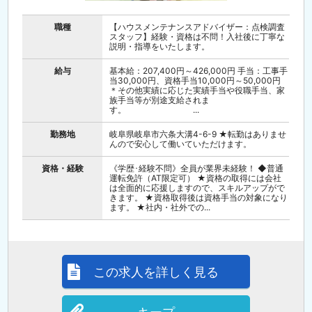
職種
【ハウスメンテナンスアドバイザー：点検調査
スタッフ】経験・資格は不問！入社後に丁寧な
説明・指導をいたします。
給与
基本給：207,400円～426,000円 手当：工事手
当30,000円、資格手当10,000円～50,000円
＊その他実績に応じた実績手当や役職手当、家
族手当等が別途支給されま
す。 ...
勤務地
岐阜県岐阜市六条大溝4-6-9 ★転勤はありませ
んので安心して働いていただけます。
資格・経験
《学歴･経験不問》全員が業界未経験！ ◆普通
運転免許（AT限定可） ★資格の取得には会社
は全面的に応援しますので、スキルアップがで
きます。 ★資格取得後は資格手当の対象になり
ます。 ★社内・社外での...
この求人を詳しく見る