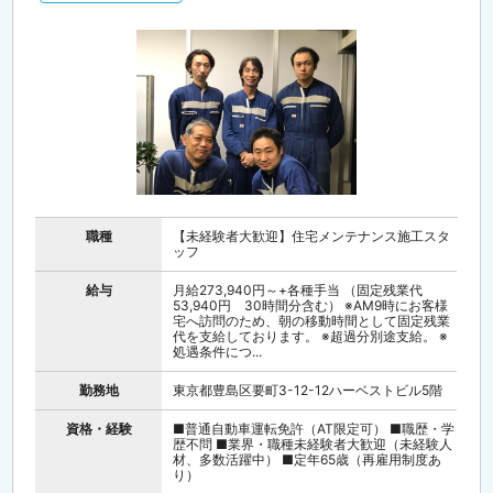
職種
【未経験者大歓迎】住宅メンテナンス施工スタ
ッフ
給与
月給273,940円～+各種手当 （固定残業代
53,940円 30時間分含む） ※AM9時にお客様
宅へ訪問のため、朝の移動時間として固定残業
代を支給しております。 ※超過分別途支給。 ※
処遇条件につ...
勤務地
東京都豊島区要町3-12-12ハーベストビル5階
資格・経験
■普通自動車運転免許（AT限定可） ■職歴・学
歴不問 ■業界・職種未経験者大歓迎（未経験人
材、多数活躍中） ■定年65歳（再雇用制度あ
り）