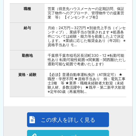
職種
営業（得意先ハウスメーカーの定期訪問、保証
完了物件へのアプローチ、管理物件での提案営
業 等） 【インセンティブ有】
給与
月給：24万円～32万円 ※別途売上手当（インセ
ンティブ）、業績手当が加算されます ※処遇条
件については経験・能力等を勘案した上で決定
します。 ※業績に応じた報奨金あり（年2回） ※
資格手当あり モ...
勤務地
千葉県千葉市稲毛区長沼町330－12 ※転勤可能
性あり 転勤可能性範囲→関東圏・関西圏(ただし
通勤可能な範囲で考慮いたします)
資格・経験
【必須】普通自動車運転免許（AT限定可） ★
職歴・学歴不問 ★資格手当あり 例：電気工事
士2種 等 ★業界・職種未経験者大歓迎（未経
験人材、多数活躍中） ★既卒・第二新卒大歓迎
※定年60歳（再雇用制...
この求人を詳しく見る