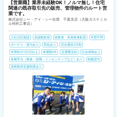
【営業職】業界未経験OK！ノルマ無し！住宅
関連の既存取引先の販売、管理物件のルート営
業です。
株式会社シー・アイ・シー住環 千葉支店（大阪ガスケミカ
ル特約工事店）
入社日応相談
未経験歓迎
経験者・有資格者歓迎
学歴不問
ボーナス・賞与あり
昇給あり
完全週休2日制
年間休日120日以上
車通勤OK
交通費支給
社会保険あり
各種手当（家族・役職・インセンティブなど）あり
制服貸与
資格取得支援制度あり