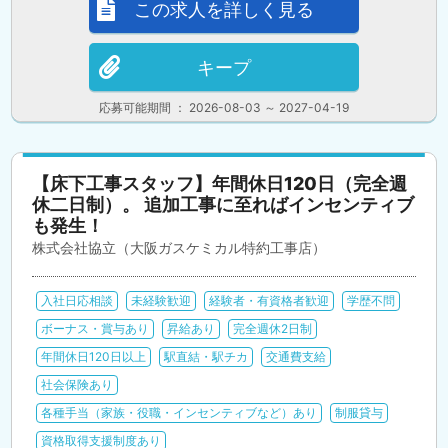
この求人を詳しく見る
キープ
応募可能期間 ： 2026-08-03 ～ 2027-04-19
【床下工事スタッフ】年間休日120日（完全週
休二日制）。 追加工事に至ればインセンティブ
も発生！
株式会社協立（大阪ガスケミカル特約工事店）
入社日応相談
未経験歓迎
経験者・有資格者歓迎
学歴不問
ボーナス・賞与あり
昇給あり
完全週休2日制
年間休日120日以上
駅直結・駅チカ
交通費支給
社会保険あり
各種手当（家族・役職・インセンティブなど）あり
制服貸与
資格取得支援制度あり