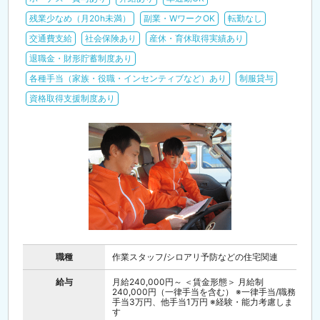
残業少なめ（月20h未満）
副業・WワークOK
転勤なし
交通費支給
社会保険あり
産休・育休取得実績あり
退職金・財形貯蓄制度あり
各種手当（家族・役職・インセンティブなど）あり
制服貸与
資格取得支援制度あり
職種
作業スタッフ/シロアリ予防などの住宅関連
給与
月給240,000円～ ＜賃金形態＞ 月給制
240,000円（一律手当を含む） ※一律手当/職務
手当3万円、他手当1万円 ※経験・能力考慮しま
す