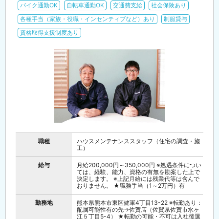
バイク通勤OK
自転車通勤OK
交通費支給
社会保険あり
各種手当（家族・役職・インセンティブなど）あり
制服貸与
資格取得支援制度あり
職種
ハウスメンテナンススタッフ（住宅の調査・施
工）
給与
月給200,000円～350,000円 ※処遇条件につい
ては、経験、能力、資格の有無を勘案した上で
決定します。 ※上記月給には残業代等は含んで
おりません。 ★職務手当（1～2万円）有
勤務地
熊本県熊本市東区健軍4丁目13-22 ※転勤あり：
配属可能性有の先→佐賀店（佐賀県佐賀市水ヶ
江５丁目5-4） ★転勤の可能・不可は入社後選