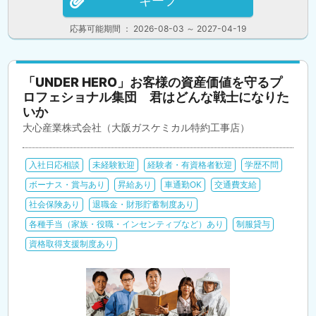
キープ
応募可能期間 ： 2026-08-03 ～ 2027-04-19
「UNDER HERO」お客様の資産価値を守るプ
ロフェショナル集団 君はどんな戦士になりた
いか
大心産業株式会社（大阪ガスケミカル特約工事店）
入社日応相談
未経験歓迎
経験者・有資格者歓迎
学歴不問
ボーナス・賞与あり
昇給あり
車通勤OK
交通費支給
社会保険あり
退職金・財形貯蓄制度あり
各種手当（家族・役職・インセンティブなど）あり
制服貸与
資格取得支援制度あり