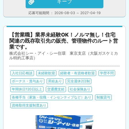
キープ
応募可能期間 ： 2026-08-03 ～ 2027-04-19
【営業職】業界未経験OK！ノルマ無し！住宅
関連の既存取引先の販売、管理物件のルート営
業です。
株式会社シー・アイ・シー住環 東京支店（大阪ガスケミカ
ル特約工事店）
入社日応相談
未経験歓迎
経験者・有資格者歓迎
学歴不問
ボーナス・賞与あり
昇給あり
完全週休2日制
年間休日120日以上
交通費支給
社会保険あり
各種手当（家族・役職・インセンティブなど）あり
制服貸与
資格取得支援制度あり