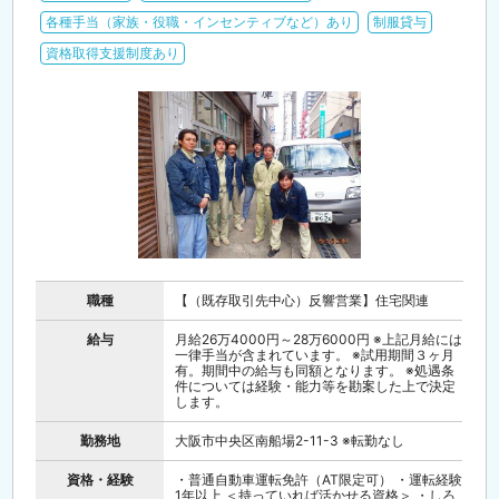
各種手当（家族・役職・インセンティブなど）あり
制服貸与
資格取得支援制度あり
職種
【（既存取引先中心）反響営業】住宅関連
給与
月給26万4000円～28万6000円 ※上記月給には
一律手当が含まれています。 ※試用期間３ヶ月
有。期間中の給与も同額となります。 ※処遇条
件については経験・能力等を勘案した上で決定
します。
勤務地
大阪市中央区南船場2-11-3 ※転勤なし
資格・経験
・普通自動車運転免許（AT限定可） ・運転経験
1年以上 ＜持っていれば活かせる資格＞ ・しろ