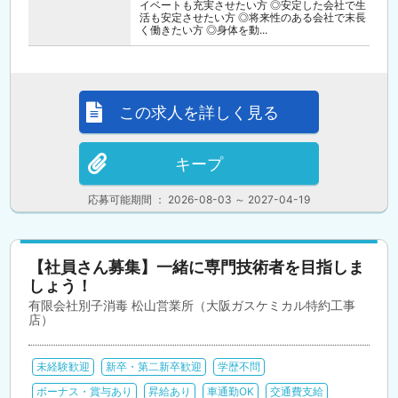
イベートも充実させたい方 ◎安定した会社で生
活も安定させたい方 ◎将来性のある会社で末長
く働きたい方 ◎身体を動...
この求人を詳しく見る
キープ
応募可能期間 ： 2026-08-03 ～ 2027-04-19
【社員さん募集】一緒に専門技術者を目指しま
しょう！
有限会社別子消毒 松山営業所（大阪ガスケミカル特約工事
店）
未経験歓迎
新卒・第二新卒歓迎
学歴不問
ボーナス・賞与あり
昇給あり
車通勤OK
交通費支給