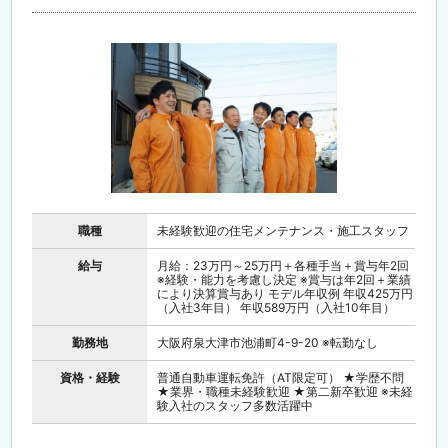
職種
未経験歓迎の住宅メンテナンス・施工スタッフ
給与
月給：23万円～25万円＋各種手当＋賞与年2回
※経験・能力を考慮し決定 ※賞与は年2回＋業績
により決算賞与あり モデル年収例 年収425万円
（入社3年目） 年収589万円（入社10年目）
勤務地
大阪府泉大津市池浦町4-9-20 ※転勤なし
資格・経験
普通自動車運転免許（AT限定可） ★学歴不問
★業界・職種未経験歓迎 ★第二新卒歓迎 ※未経
験入社のスタッフ多数活躍中