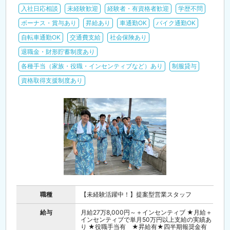
入社日応相談
未経験歓迎
経験者・有資格者歓迎
学歴不問
ボーナス・賞与あり
昇給あり
車通勤OK
バイク通勤OK
自転車通勤OK
交通費支給
社会保険あり
退職金・財形貯蓄制度あり
各種手当（家族・役職・インセンティブなど）あり
制服貸与
資格取得支援制度あり
職種
【未経験活躍中！】提案型営業スタッフ
給与
月給27万8,000円～＋インセンティブ ★月給＋
インセンティブで単月50万円以上支給の実績あ
り ★役職手当有 ★昇給有★四半期報奨金有