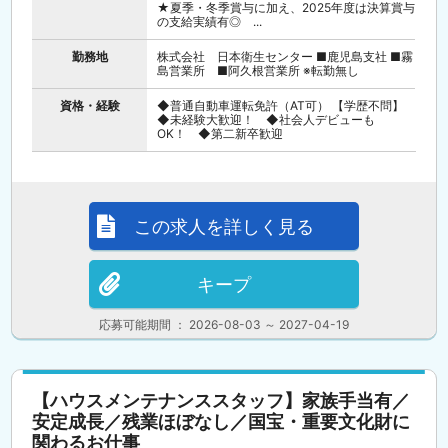
★夏季・冬季賞与に加え、2025年度は決算賞与
の支給実績有◎ ...
勤務地
株式会社 日本衛生センター ■鹿児島支社 ■霧
島営業所 ■阿久根営業所 ※転勤無し
資格・経験
◆普通自動車運転免許（AT可） 【学歴不問】
◆未経験大歓迎！ ◆社会人デビューも
OK！ ◆第二新卒歓迎
この求人を詳しく見る
キープ
応募可能期間 ： 2026-08-03 ～ 2027-04-19
【ハウスメンテナンススタッフ】家族手当有／
安定成長／残業ほぼなし／国宝・重要文化財に
関わるお仕事