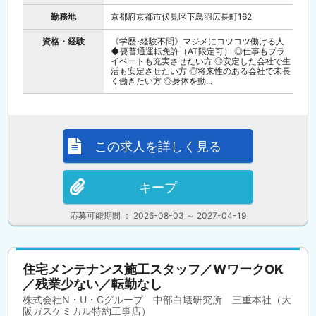
勤務地
京都府京都市伏見区下鳥羽広長町162
資格・経験
《学歴･経験不問》マジメにコツコツ働ける人
◆要普通運転免許（AT限定可） ◎仕事もプラ
イベートも充実させたい方 ◎安定した会社で生
活も安定させたい方 ◎将来性のある会社で末長
く働きたい方 ◎身体を動...
この求人を詳しく見る
キープ
応募可能期間 ： 2026-08-03 ～ 2027-04-19
住宅メンテナンス施工スタッフ／WワークOK
／残業少ない／転勤なし
株式会社N・U・Cグループ 中部白蟻研究所 三重本社（大
阪ガスケミカル特約工事店）