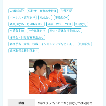
未経験歓迎
経験者・有資格者歓迎
学歴不問
ボーナス・賞与あり
昇給あり
車通勤OK
残業少なめ（月20h未満）
副業・WワークOK
転勤なし
交通費支給
社会保険あり
産休・育休取得実績あり
退職金・財形貯蓄制度あり
各種手当（家族・役職・インセンティブなど）あり
制服貸与
資格取得支援制度あり
職種
作業スタッフ/シロアリ予防などの住宅関連