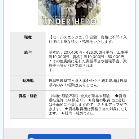
職種
【セールスエンジニア】経験・資格は不問！入
社後に丁寧な説明・指導をいたします。
給与
基本給：207,400円～426,000円 手当：工事手
当10,000円、資格手当10,000円～50,000円
＊その他実績に応じた実績手当や役職手当、家
族手当等が別途支給されま
す。 ...
勤務地
岐阜県岐阜市六条大溝4-6-9 ＊施工現場は岐阜
県内のみ！転勤はありません。
資格・経験
《学歴･経験不問》全員が業界未経験！ ◆普通
運転免許（AT限定可） ★資格の取得には会社
は全面的に応援しますので、スキルアップがで
きます。 ★資格取得後は資格手当の対象になり
ます。 ★社内・社外での...