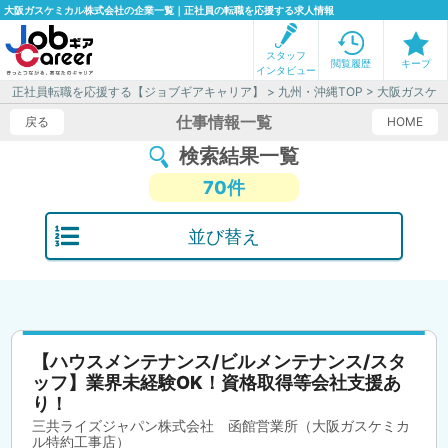
大阪ガスケミカル株式会社の企業一覧｜正社員の転職を応援する求人情報
スタッフ
閲覧履歴
キープ
インタビュー
正社員転職を応援する【ジョブギアキャリア】
>
九州・沖縄TOP
> 大阪ガスケ
仕事情報一覧
戻る
HOME
検索結果一覧
70件
並び替え
【ハウスメンテナンス/ビルメンテナンス/スタ
ッフ】業界未経験OK！資格取得等会社支援あ
り！
三共ライズジャパン株式会社 函館営業所（大阪ガスケミカ
ル特約工事店）