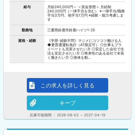
給与
月給240,000円～ ＜賃金形態＞ 月給制
240,000円（一律手当を含む） ※一律手当/職務
手当3万円、他手当1万円 ※経験・能力考慮しま
す
勤務地
三重県鈴鹿市鈴鹿ハイツ1-25
資格・経験
《学歴･経験不問》マジメにコツコツ働ける人
◆要普通運転免許（AT限定可） ◎仕事もプラ
イベートも充実させたい方 ◎安定した会社で生
活も安定させたい方 ◎将来性のある会社で末長
く働きたい方 ◎身体を動...
この求人を詳しく見る
キープ
応募可能期間 ： 2026-08-03 ～ 2027-04-19