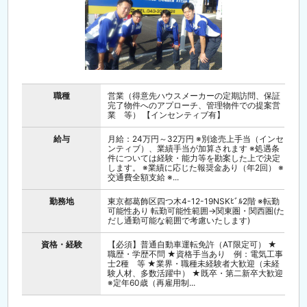
職種
営業（得意先ハウスメーカーの定期訪問、保証
完了物件へのアプローチ、管理物件での提案営
業 等） 【インセンティブ有】
給与
月給：24万円～32万円 ※別途売上手当（インセ
ンティブ）、業績手当が加算されます ※処遇条
件については経験・能力等を勘案した上で決定
します。 ※業績に応じた報奨金あり（年2回） ※
交通費全額支給 ※...
勤務地
東京都葛飾区四つ木4-12-19NSKﾋﾞﾙ2階 ※転勤
可能性あり 転勤可能性範囲→関東圏・関西圏(た
だし通勤可能な範囲で考慮いたします)
資格・経験
【必須】普通自動車運転免許（AT限定可） ★
職歴・学歴不問 ★資格手当あり 例：電気工事
士2種 等 ★業界・職種未経験者大歓迎（未経
験人材、多数活躍中） ★既卒・第二新卒大歓迎
※定年60歳（再雇用制...