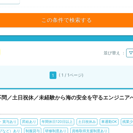
この条件で検索する
並び替え ：
▽
( 1 / 1ページ)
1
不問／土日祝休／未経験から海の安全を守るエンジニア
・賞与あり
昇給あり
年間休日120日以上
土日祝休み
車通勤OK
残業少
ブなど）あり
制服貸与
研修制度あり
資格取得支援制度あり