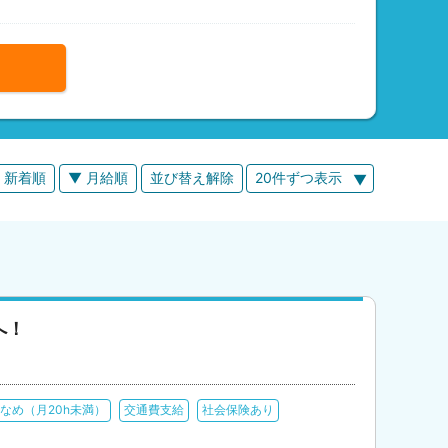
 新着順
▼ 月給順
並び替え解除
20件ずつ表示
へ！
なめ（月20h未満）
交通費支給
社会保険あり