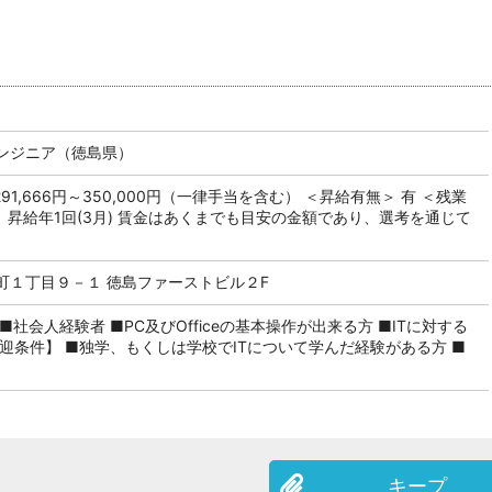
ンジニア（徳島県）
291,666円～350,000円（一律手当を含む） ＜昇給有無＞ 有 ＜残業
＞ 昇給年1回(3月) 賃金はあくまでも目安の金額であり、選考を通じて
町１丁目９－１ 徳島ファーストビル２F
社会人経験者 ■PC及びOfficeの基本操作が出来る方 ■ITに対する
迎条件】 ■独学、もくしは学校でITについて学んだ経験がある方 ■
キープ