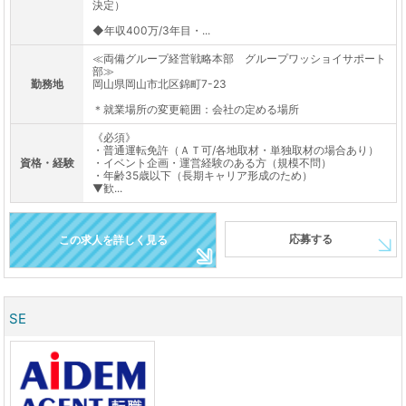
決定）
◆年収400万/3年目・...
≪両備グループ経営戦略本部 グループワッショイサポート
部≫
勤務地
岡山県岡山市北区錦町7-23
＊就業場所の変更範囲：会社の定める場所
《必須》
・普通運転免許（ＡＴ可/各地取材・単独取材の場合あり）
資格・経験
・イベント企画・運営経験のある方（規模不問）
・年齢35歳以下（長期キャリア形成のため）
▼歓...
応募する
この求人を詳しく見る
SE