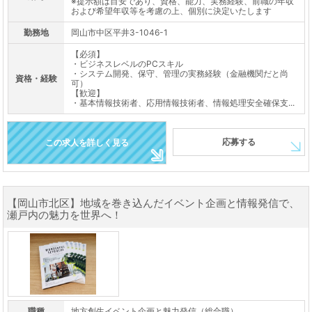
※提示額は目安であり、資格、能力、実務経験、前職の年収
および希望年収等を考慮の上、個別に決定いたします
勤務地
岡山市中区平井3-1046-1
【必須】
・ビジネスレベルのPCスキル
・システム開発、保守、管理の実務経験（金融機関だと尚
資格・経験
可）
【歓迎】
・基本情報技術者、応用情報技術者、情報処理安全確保支...
応募する
この求人を詳しく見る
【岡山市北区】地域を巻き込んだイベント企画と情報発信で、
瀬戸内の魅力を世界へ！
職種
地方創生イベント企画と魅力発信（総合職）