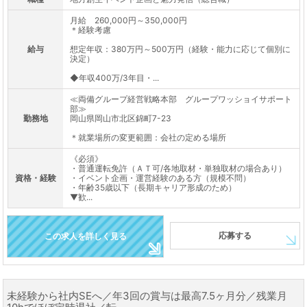
月給 260,000円～350,000円
＊経験考慮
給与
想定年収：380万円～500万円（経験・能力に応じて個別に
決定）
◆年収400万/3年目・...
≪両備グループ経営戦略本部 グループワッショイサポート
部≫
勤務地
岡山県岡山市北区錦町7-23
＊就業場所の変更範囲：会社の定める場所
《必須》
・普通運転免許（ＡＴ可/各地取材・単独取材の場合あり）
資格・経験
・イベント企画・運営経験のある方（規模不問）
・年齢35歳以下（長期キャリア形成のため）
▼歓...
応募する
この求人を詳しく見る
未経験から社内SEへ／年3回の賞与は最高7.5ヶ月分／残業月