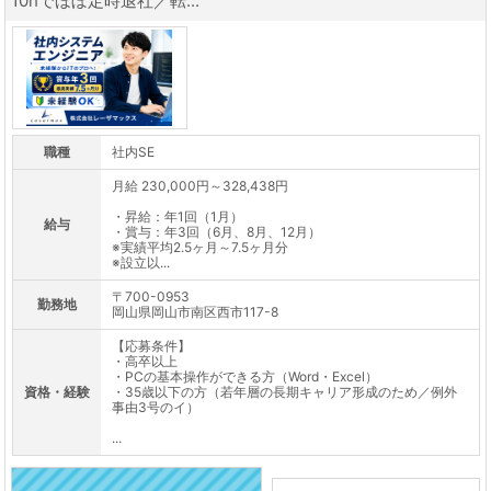
10hでほぼ定時退社／転...
職種
社内SE
月給 230,000円～328,438円
・昇給：年1回（1月）
給与
・賞与：年3回（6月、8月、12月）
※実績平均2.5ヶ月～7.5ヶ月分
※設立以...
〒700-0953
勤務地
岡山県岡山市南区西市117-8
【応募条件】
・高卒以上
・PCの基本操作ができる方（Word・Excel）
資格・経験
・35歳以下の方（若年層の長期キャリア形成のため／例外
事由3号のイ）
...