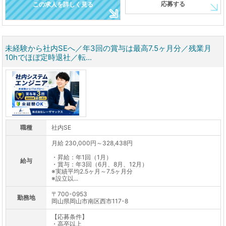
応募する
この求人を詳しく見る
未経験から社内SEへ／年3回の賞与は最高7.5ヶ月分／残業月
10hでほぼ定時退社／転...
職種
社内SE
月給 230,000円～328,438円
・昇給：年1回（1月）
給与
・賞与：年3回（6月、8月、12月）
※実績平均2.5ヶ月～7.5ヶ月分
※設立以...
〒700-0953
勤務地
岡山県岡山市南区西市117-8
【応募条件】
・高卒以上