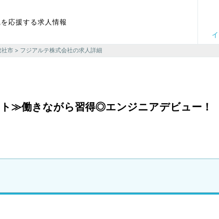
職を応援する求人情報
イ
総社市
> フジアルテ株式会社の求人詳細
ート≫働きながら習得◎エンジニアデビュー！