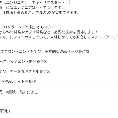
後はエンジニアとしてキャリアスタート！】
る」にはエンジニアはうってつけです。
、IT技術も高めることで真のDXが実現できます。
とプログラミングの初歩からスタート！
がらWeb開発やアプリ開発などに必要な技術を習得します！
スキルにフォーカスしていて、未経験からでも安心してステップアップ
Scriptでフロントエンドを学び、基本的なWebページを作成
onを使ってバックエンド開発を学習
学び、データ管理スキルを学習
リやWebサイトを制作
万円 ※経験・能力による
万円迄）