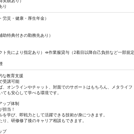
得実績あり）
あり
・労災・健康・厚生年金）
補助特典付きの勤務先あり）
クト先により指定あり）⇒作業服貸与（2着目以降自己負担など一部規
煙
的な教育支援
で受講可能
ば、オンラインやチャット、対面でのサポートはもちろん、メタライフ
いても安心して学べる環境です。
アップ体制
が担当！
ルを学び、即戦力として活躍できる技術が身につきます。
たり、研修修了後のキャリア相談もできます。
ップ