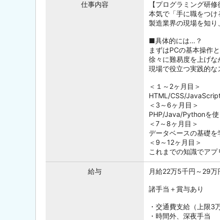
仕事内容
【プログラミング研修
本気で「手に職をつけ
製造業界の現場を知り
■具体的には…？
まずはPCの基本操作
徐々に難易度を上げな
現場で役立つ実践的な
＜１～2ヶ月目＞
HTML/CSS/Java
＜3～6ヶ月目＞
PHP/Java/Pyth
＜7～8ヶ月目＞
データベースの基礎を
＜9～12ヶ月目＞
これまでの知識でアプ
給与
月給22万5千円～29
諸手当＋賞与あり
・交通費支給（上限3
・時間外、深夜手当