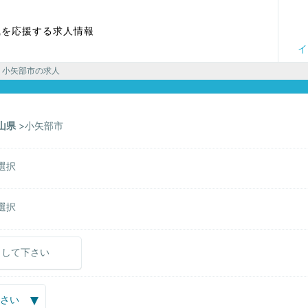
職を応援する求人情報
イ
 小矢部市の求人
山県
小矢部市
選択
選択