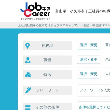
富山県 小矢部市｜正社員の転
正社員転職を応援する【ジョブギアキャリア】
>
北陸・甲信越TOP
>
選択・変更
富
勤務地
選択・変更
未
職種
選択・変更
未
特徴
フリーワード
その他の条件