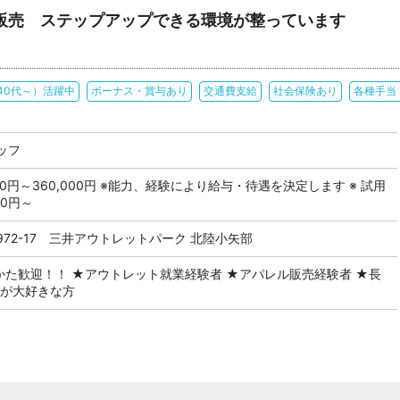
E・下着販売 ステップアップできる環境が整っています
40代～）活躍中
ボーナス・賞与あり
交通費支給
社会保険あり
各種手当
ッフ
00円～360,000円 ※能力、経験により給与・待遇を決定します ※ 試用
00円～
72-17 三井アウトレットパーク 北陸小矢部
かた歓迎！！ ★アウトレット就業経験者 ★アパレル販売経験者 ★長
客が大好きな方