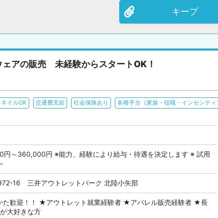
キープ
ウェアの販売 未経験からスタートOK！
ネイルOK
交通費支給
社会保険あり
各種手当（家族・役職・インセンティ
00円～360,000円 ※能力、経験により給与・待遇を決定します ※ 試用
～
72-16 三井アウトレットパーク 北陸小矢部
かた歓迎！！ ★アウトレット就業経験者 ★アパレル販売経験者 ★長
客が大好きな方