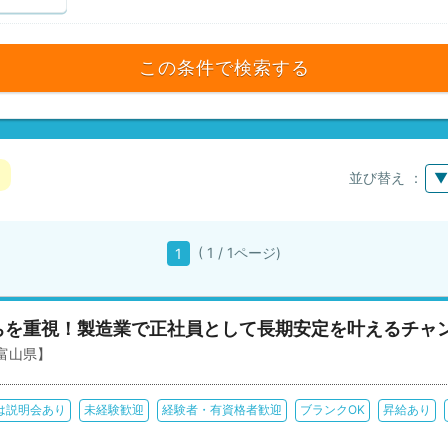
この条件で検索する
並び替え ：
▼
( 1 / 1ページ)
1
ちを重視！製造業で正社員として長期安定を叶えるチャ
富山県】
は説明会あり
未経験歓迎
経験者・有資格者歓迎
ブランクOK
昇給あり