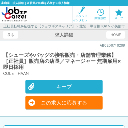
富山県 求人詳細｜正社員の転職を応援する求人情報
スタッフ
閲覧履歴
キープ
インタビュー
正社員転職を応援する【ジョブギアキャリア】
>
北陸・甲信越TOP
>
小矢部市
>
求人詳細
戻る
HOME
AB0206746269
【シューズやバッグの接客販売・店舗管理業務】
［正社員］販売店の店長／マネージャー 無期雇用×
即日採用
COLE HAAN
キープ
この求人に応募する