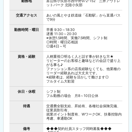
勤務地
富山県小矢部市西中野972-152 三井アウトレ
ットパーク 北陸小矢部
交通アクセス
あいの風とやま鉄道線「石動駅」から直通バス
で9分
勤務時間・曜日
早番 9:30～18:30
遅番 11:30～20:30
※休憩1.5時間、実働7.5時間、シフト制
◎時間・曜日応相談
◎週4日～可
資格・経験
人柄重視◎明るく人と話す事が好きな方★
リピーターのお客様と趣味などの会話で盛り上
がる事も♪
ファッション系の店長経験なくても、他業種の
リーダー経験あれば大丈夫です。
※経験者は、経験を活かして働けます◎
フルタイム大歓迎
休日・休暇
シフト制
フル勤務の場合 月8～10日公休
待遇
交通費全額支給、昇給有、各種社会保険完備、
従業員割引有、
就業ポイント制度有、WワークOK、扶養控除内
考慮、車通勤OK
備考
◆◆◆契約社員スタッフ同時募集◆◆◆