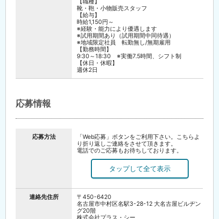
【職種】
靴・鞄・小物販売スタッフ
【給与】
時給1,150円～
※経験・能力により優遇します
※試用期間あり（試用期間中同待遇）
※地域限定社員 転勤無し/無期雇用
【勤務時間】
9:30～18:30 ※実働7.5時間、シフト制
【休日・休暇】
週休2日
応募情報
応募方法
「Web応募」ボタンをご利用下さい。こちらよ
り折り返しご連絡をさせて頂きます。
電話でのご応募もお待ちしております。
連絡先住所
〒450-6420
名古屋市中村区名駅3-28-12 大名古屋ビルヂン
グ20階
株式会社プラス・シー