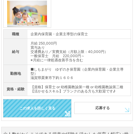
職種
企業内保育園・企業主導型の保育士
月給 250,000円
賞与あり
給与
交通費あり／実費支給（月額上限：40,000円）
一般保育士 月給 220,000円～
※月給に一律処遇改善手当を含む
■しもまがり ゆずのき保育園（企業内保育園・企業主導
勤務地
型）
滋賀県栗東市下鈎１６０６
【資格】保育士 or 幼稚園教諭第一種 or 幼稚園教諭第二種
資格・経験
【活かせるスキル】ブランクのある方も大歓迎です♪
応募する
この求人を詳しく見る