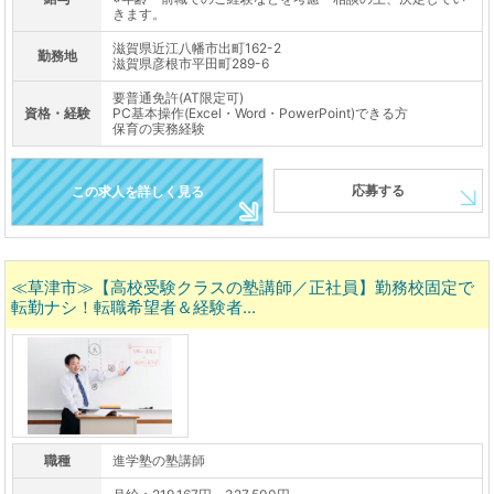
きます。
滋賀県近江八幡市出町162-2
勤務地
滋賀県彦根市平田町289-6
要普通免許(AT限定可)
資格・経験
PC基本操作(Excel・Word・PowerPoint)できる方
保育の実務経験
応募する
この求人を詳しく見る
≪草津市≫【高校受験クラスの塾講師／正社員】勤務校固定で
転勤ナシ！転職希望者＆経験者...
職種
進学塾の塾講師