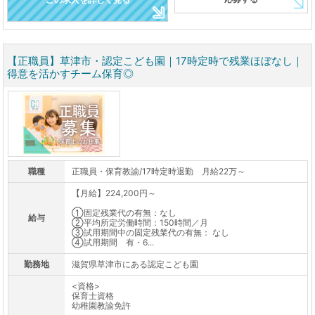
【正職員】草津市・認定こども園｜17時定時で残業ほぼなし｜
得意を活かすチーム保育◎
職種
正職員・保育教諭/17時定時退勤 月給22万～
【月給】224,200円～
①固定残業代の有無：なし
給与
②平均所定労働時間：150時間／月
③試用期間中の固定残業代の有無： なし
④試用期間 有・6...
勤務地
滋賀県草津市にある認定こども園
<資格>
保育士資格
幼稚園教諭免許