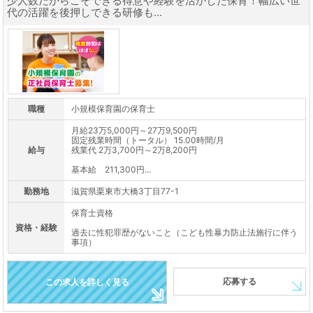
少人数だからこそできる得意や経験を活かした保育！幅広い世
代の活躍を後押しできる研修も...
職種
小規模保育園の保育士
月給23万5,000円～27万9,500円
固定残業時間（トータル） 15.00時間/月
給与
残業代 2万3,700円～2万8,200円
基本給 211,300円...
勤務地
滋賀県栗東市大橋3丁目77-1
保育士資格
資格・経験
過去に性犯罪歴がないこと（こども性暴力防止法施行に伴う
事項）
応募する
この求人を詳しく見る