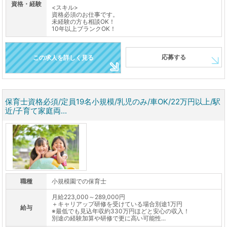
資格・経験
<スキル>
資格必須のお仕事です。
未経験の方も相談OK！
10年以上ブランクOK！
応募する
この求人を詳しく見る
保育士資格必須/定員19名小規模/乳児のみ/車OK/22万円以上/駅
近/子育て家庭両...
職種
小規模園での保育士
月給223,000～289,000円
＋キャリアップ研修を受けている場合別途1万円
給与
※最低でも見込年収約330万円ほどと安心の収入！
別途の経験加算や研修で更に高い可能性...