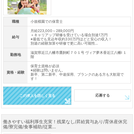
職種
小規模園での保育士
月給223,000～289,000円
＋キャリアップ研修を受けている場合別途1万円
給与
※最低でも見込年収約330万円ほどと安心の収入！
別途の経験加算や研修で更に高い可能性...
滋賀県近江八幡市鷹飼町７０１号 ヴィア夢木香近江八幡Ⅰ １
勤務地
階
保育士資格が必須
※経験は問いません。
資格・経験
新卒、第二新卒、中途採用、ブランクのある方も大歓迎で
す！
応募する
この求人を詳しく見る
働きやすい福利厚生充実！残業なし/昇給賞与あり/育休産休完
備/寮完備/食事補助/従業...