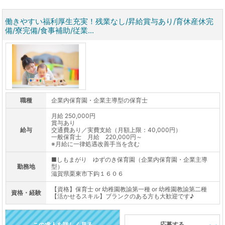
働きやすい福利厚生充実！残業なし/昇給賞与あり/育休産休完
備/寮完備/食事補助/従業...
職種
企業内保育園・企業主導型の保育士
月給 250,000円
賞与あり
給与
交通費あり／実費支給（月額上限：40,000円）
一般保育士 月給 220,000円～
※月給に一律処遇改善手当を含む
■しもまがり ゆずのき保育園（企業内保育園・企業主導
勤務地
型）
滋賀県栗東市下鈎１６０６
【資格】保育士 or 幼稚園教諭第一種 or 幼稚園教諭第二種
資格・経験
【活かせるスキル】ブランクのある方も大歓迎です♪
応募する
この求人を詳しく見る