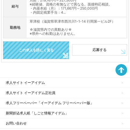
月給：219,167円～327,500円
※経験値、資格の有無などで異なる。面接時応相談。
給与
・内基本給（月）：171,667円～250,000円
・内固定残業手当：4...
草津校（滋賀県草津市西渋川1-1-14 行岡第一ビル2F）
勤務地
☆滋賀県内での異動あり☆
※県外への転勤はありません。
応募する
この求人を詳しく見る
求人サイト イーアイデム
求人サイト イーアイデム正社員
求人フリーペーパー「イーアイデム フリーペーパー版」
新聞折込求人紙「しごと情報アイデム」
お問い合わせ