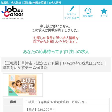
滋賀県 求人詳細｜正社員の転職を応援する求人情報
スタッフ
閲覧履歴
キープ
インタビュー
申し訳ございません。
この求人は掲載が終了しました。
お探しの条件に近い求人情報を
以下からお探しいただけます。
あなたの応募待ってます! 注目の求人
【正職員】草津市・認定こども園｜17時定時で残業ほぼなし｜
得意を活かすチーム保育◎
職種
正職員・保育教諭/17時定時退勤 月給22万～
【月給】224,200円～