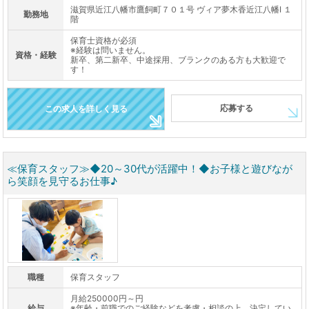
滋賀県近江八幡市鷹飼町７０１号 ヴィア夢木香近江八幡Ⅰ １
勤務地
階
保育士資格が必須
※経験は問いません。
資格・経験
新卒、第二新卒、中途採用、ブランクのある方も大歓迎で
す！
応募する
この求人を詳しく見る
≪保育スタッフ≫◆20～30代が活躍中！◆お子様と遊びなが
ら笑顔を見守るお仕事♪
職種
保育スタッフ
月給250000円～円
給与
※年齢・前職でのご経験などを考慮・相談の上、決定してい