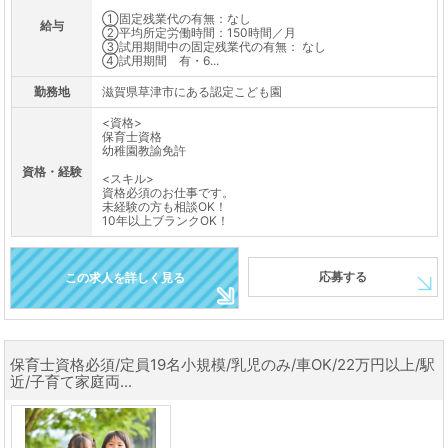
①固定残業代の有無：なし
給与
②平均所定労働時間：150時間／月
③試用期間中の固定残業代の有無： なし
④試用期間 有・6...
勤務地
滋賀県草津市にある認定こども園
<資格>
保育士資格
幼稚園教諭免許
資格・経験
<スキル>
資格必須のお仕事です。
未経験の方も相談OK！
10年以上ブランクOK！
応募する
この求人を詳しく見る
保育士資格必須/定員19名小規模/乳児のみ/車OK/22万円以上/駅
近/子育て家庭両...