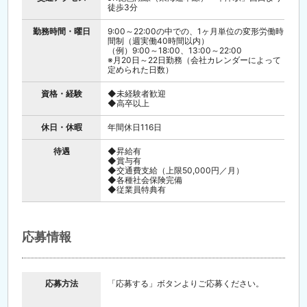
徒歩3分
勤務時間・曜日
9:00～22:00の中での、1ヶ月単位の変形労働時
間制（週実働40時間以内）
（例）9:00～18:00、13:00～22:00
※月20日～22日勤務（会社カレンダーによって
定められた日数）
資格・経験
◆未経験者歓迎
◆高卒以上
休日・休暇
年間休日116日
待遇
◆昇給有
◆賞与有
◆交通費支給（上限50,000円／月）
◆各種社会保険完備
◆従業員特典有
応募情報
応募方法
「応募する」ボタンよりご応募ください。