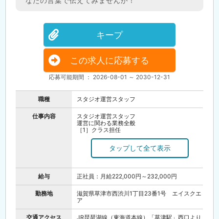
なたの言葉で伝えてみませんか！
キープ
この求人に応募する
応募可能期間 ： 2026-08-01 ～ 2030-12-31
職種
スタジオ運営スタッフ
仕事内容
スタジオ運営スタッフ
運営に関わる業務全般
［1］クラス担任
［2］生徒集客・受講管理
［3］授業開講
［4］スタジオ運営に関わる業務
給与
正社員：月給222,000円～232,000円
勤務地
滋賀県草津市西渋川1丁目23番1号 エイスクエ
ア
交通アクセス
JR琵琶湖線（東海道本線）「草津駅」西口より