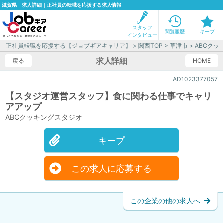
滋賀県 求人詳細｜正社員の転職を応援する求人情報
スタッフ
閲覧履歴
キープ
インタビュー
正社員転職を応援する【ジョブギアキャリア】
>
関西TOP
>
草津市
> ABCク
求人詳細
戻る
HOME
AD1023377057
【スタジオ運営スタッフ】食に関わる仕事でキャリ
アアップ
ABCクッキングスタジオ
キープ
この求人に応募する
この企業の他の求人へ