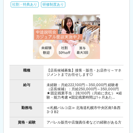
社割・特典あり
研修制度あり
職種
【店長候補募集】接客・販売・お店作り～マネ
ジメントまでお任せします◎
給与
未経験：月給222,100円～350,000円 経験者
（店長候補）：月給250,000円～350,000円
★固定残業手当：28,100円（月給に含む） ※経
験・能力考慮 ※固定残業時間は1ヶ月あた...
勤務地
≪札幌パルコ店≫ 北海道札幌市中央区南1条西
3-3 B2
資格・経験
アパレル販売や店舗責任者などの経験がある方