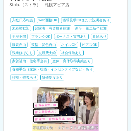
Stola.（ストラ） 札幌アピア店
入社日応相談
Web面接OK
職場見学OKまたは説明会あり
未経験歓迎
経験者・有資格者歓迎
新卒・第二新卒歓迎
学歴不問
ブランクOK
ボーナス・賞与あり
昇給あり
服装自由
髪型・髪色自由
ネイルOK
ピアスOK
残業ほぼなし
交通費支給
社会保険あり
家賃補助・住宅手当有
産休・育休取得実績あり
各種手当（家族・役職・インセンティブなど）あり
社割・特典あり
研修制度あり