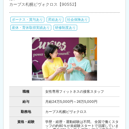
カーブス札幌ピヴォクロス【90552】
ボーナス・賞与あり
昇給あり
社会保険あり
産休・育休取得実績あり
研修制度あり
職種
女性専用フィットネスの接客スタッフ
給与
月給24万5,000円～26万5,000円
勤務地
カーブス札幌ピヴォクロス
資格・経験
学歴・経歴・運動経験は不問。 全国で働くスタ
ッフの約80％が未経験スタートで活躍していま