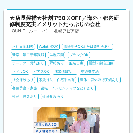
☆店長候補☆社割で50％OFF／海外・都内研
修制度充実／メリットたっぷりの会社
LOUNIE（ルーニィ） 札幌アピア店
入社日応相談
Web面接OK
職場見学OKまたは説明会あり
新卒・第二新卒歓迎
学歴不問
ブランクOK
ボーナス・賞与あり
昇給あり
服装自由
髪型・髪色自由
ネイルOK
ピアスOK
残業ほぼなし
交通費支給
社会保険あり
家賃補助・住宅手当有
産休・育休取得実績あり
各種手当（家族・役職・インセンティブなど）あり
社割・特典あり
研修制度あり