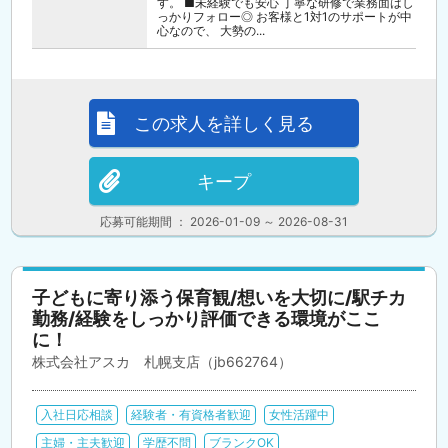
す。 ■未経験でも安心 丁寧な研修で業務面はし
っかりフォロー◎ お客様と1対1のサポートが中
心なので、 大勢の...
この求人を詳しく見る
キープ
応募可能期間 ： 2026-01-09 ～ 2026-08-31
子どもに寄り添う保育観/想いを大切に/駅チカ
勤務/経験をしっかり評価できる環境がここ
に！
株式会社アスカ 札幌支店（jb662764）
入社日応相談
経験者・有資格者歓迎
女性活躍中
主婦・主夫歓迎
学歴不問
ブランクOK