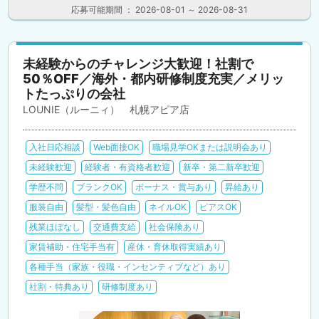
応募可能期間 ： 2026-08-01 ～ 2026-08-31
未経験からのチャレンジ大歓迎！社割で
50％OFF／海外・都内研修制度充実／メリッ
トたっぷりの会社
LOUNIE（ルーニィ） 札幌アピア店
入社日応相談
Web面接OK
職場見学OKまたは説明会あり
未経験歓迎
経験者・有資格者歓迎
新卒・第二新卒歓迎
学歴不問
ブランクOK
ボーナス・賞与あり
昇給あり
服装自由
髪型・髪色自由
ネイルOK
ピアスOK
残業ほぼなし
交通費支給
社会保険あり
家賃補助・住宅手当有
産休・育休取得実績あり
各種手当（家族・役職・インセンティブなど）あり
社割・特典あり
研修制度あり