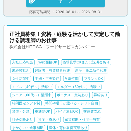
キープ
応募可能期間 ： 2026-08-01 ～ 2026-08-31
正社員募集！資格・経験を活かして安定して働
ける調理師のお仕事
株式会社HITOWA フードサービスカンパニー
入社日応相談
Web面接OK
職場見学OKまたは説明会あり
未経験歓迎
経験者・有資格者歓迎
新卒・第二新卒歓迎
女性活躍中
主婦・主夫歓迎
学歴不問
ブランクOK
ミドル（40代～）活躍中
エルダー（50代～）活躍中
シニア（60代～）活躍中
ボーナス・賞与あり
昇給あり
時間固定シフト制
時間や曜日が選べる・シフト自由
禁煙・分煙
車通勤OK
バイク通勤OK
交通費支給
社会保険あり
社宅・寮あり
家賃補助・住宅手当有
まかない・食事補助
産休・育休取得実績あり