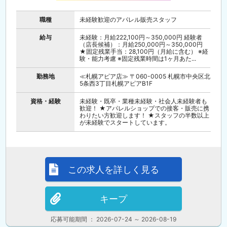
職種
未経験歓迎のアパレル販売スタッフ
給与
未経験：月給222,100円～350,000円 経験者
（店長候補）：月給250,000円～350,000円
★固定残業手当：28,100円（月給に含む） ※経
験・能力考慮 ※固定残業時間は1ヶ月あた...
勤務地
≪札幌アピア店≫ 〒060-0005 札幌市中央区北
5条西3丁目札幌アピアB1F
資格・経験
未経験・既卒・業種未経験・社会人未経験者も
歓迎！ ★アパレルショップでの接客・販売に携
わりたい方歓迎します！ ★スタッフの半数以上
が未経験でスタートしています。
この求人を詳しく見る
キープ
応募可能期間 ： 2026-07-24 ～ 2026-08-19