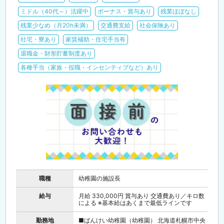
ミドル（40代～）活躍中
ボーナス・賞与あり
残業ほぼなし
残業少なめ（月20h未満）
交通費支給
社会保険あり
社宅・寮あり
家賃補助・住宅手当有
退職金・財形貯蓄制度あり
各種手当（家族・役職・インセンティブなど）あり
職種
幼稚園の施設長
給与
月給 330,000円 賞与あり 交通費あり／キロ数
による ※基本給はあくまで最低ラインです
勤務地
■ばんけい幼稚園（幼稚園） 北海道札幌市中央