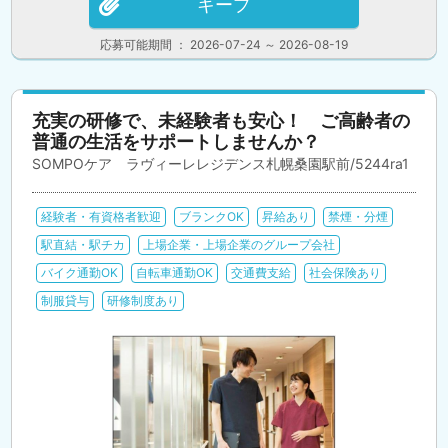
キープ
応募可能期間 ： 2026-07-24 ～ 2026-08-19
充実の研修で、未経験者も安心！ ご高齢者の
普通の生活をサポートしませんか？
SOMPOケア ラヴィーレレジデンス札幌桑園駅前/5244ra1
経験者・有資格者歓迎
ブランクOK
昇給あり
禁煙・分煙
駅直結・駅チカ
上場企業・上場企業のグループ会社
バイク通勤OK
自転車通勤OK
交通費支給
社会保険あり
制服貸与
研修制度あり