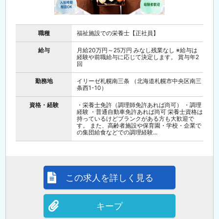
職種
福祉施設での栄養士【正社員】
給与
月給20万円～25万円 みなし残業なし ※給与は
経験や前職給与に応じて決定します。 賞与年2
回
勤務地
イリーゼ札幌南三条 （北海道札幌市中央区南三
条西1-10）
資格・経験
・栄養士免許（調理師免許あれば尚可） ・調理
経験 ・普通自動車免許あれば尚可 栄養士資格は
持っているけどブランクがある方も大歓迎で
す。 また、高齢者施設や保育園・学校・企業で
の集団給食などでの調理経験...
この求人を詳しく見る
キープ