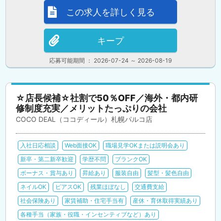
この求人を詳しく見る
キープ
応募可能期間 ： 2026-07-24 ～ 2026-08-19
☆店長候補☆社割で50％OFF／海外・都内研
修制度充実／メリットたっぷりの会社
COCO DEAL（ココディール）札幌パルコ店
入社日応相談
Web面接OK
職場見学OKまたは説明会あり
新卒・第二新卒歓迎
学歴不問
ブランクOK
ボーナス・賞与あり
昇給あり
服装自由
髪型・髪色自由
ネイルOK
ピアスOK
残業ほぼなし
交通費支給
社会保険あり
家賃補助・住宅手当有
産休・育休取得実績あり
各種手当（家族・役職・インセンティブなど）あり