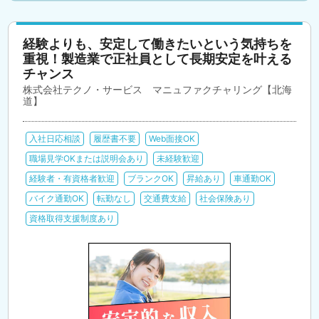
経験よりも、安定して働きたいという気持ちを
重視！製造業で正社員として長期安定を叶える
チャンス
株式会社テクノ・サービス マニュファクチャリング【北海
道】
入社日応相談
履歴書不要
Web面接OK
職場見学OKまたは説明会あり
未経験歓迎
経験者・有資格者歓迎
ブランクOK
昇給あり
車通勤OK
バイク通勤OK
転勤なし
交通費支給
社会保険あり
資格取得支援制度あり