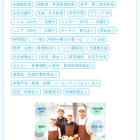
未経験歓迎
経験者・有資格者歓迎
新卒・第二新卒歓迎
女性活躍中
主婦・主夫歓迎
学歴不問
ブランクOK
ミドル（40代～）活躍中
エルダー（50代～）活躍中
シニア（60代～）活躍中
ボーナス・賞与あり
昇給あり
時間固定シフト制
時間や曜日が選べる・シフト自由
禁煙・分煙
車通勤OK
バイク通勤OK
交通費支給
社会保険あり
社宅・寮あり
家賃補助・住宅手当有
まかない・食事補助
産休・育休取得実績あり
退職金・財形貯蓄制度あり
各種手当（家族・役職・インセンティブなど）あり
社割・特典あり
制服貸与
研修制度あり