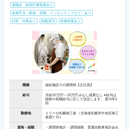
退職金・財形貯蓄制度あり
各種手当（家族・役職・インセンティブなど）あり
社割・特典あり
制服貸与
研修制度あり
職種
福祉施設での調理師【正社員】
給与
月給20万円～25万円 みなし残業なし ※給与は
経験や前職給与に応じて決定します。 賞与年2
回
勤務地
イリーゼ札幌南三条 （北海道札幌市中央区南三
条西1-10）
資格・経験
・調理師免許 ・調理経験、普通自動車免許あれ