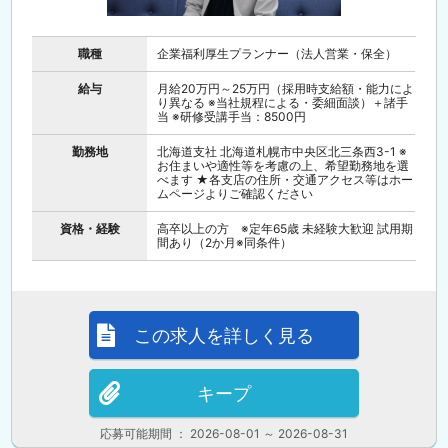
職種
企業福利厚生プランナー（法人営業・保全）
給与
月給20万円～25万円（採用時支給額・能力によ
り異なる ※当社規程による・委細面談）＋諸手
当 ※研修受講手当：8500円
勤務地
北海道支社 北海道札幌市中央区北三条西3-1 ※
お住まいや適性等を考慮の上、希望勤務地を選
べます ★各支店の住所・交通アクセス等はホー
ムページよりご確認ください
資格・経験
高卒以上の方 ※定年65歳 未経験大歓迎 試用期
間あり（2か月※同条件）
この求人を詳しく見る
キープ
応募可能期間 ： 2026-08-01 ～ 2026-08-31