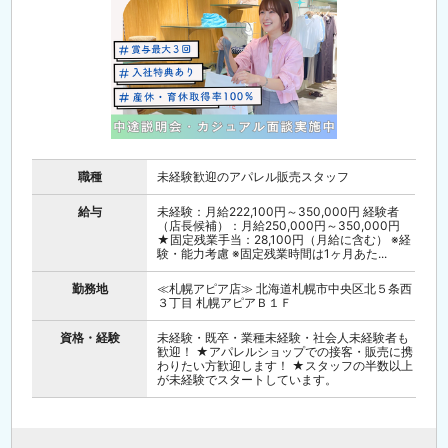
職種
未経験歓迎のアパレル販売スタッフ
給与
未経験：月給222,100円～350,000円 経験者
（店長候補）：月給250,000円～350,000円
★固定残業手当：28,100円（月給に含む） ※経
験・能力考慮 ※固定残業時間は1ヶ月あた...
勤務地
≪札幌アピア店≫ 北海道札幌市中央区北５条西
３丁目 札幌アピアＢ１Ｆ
資格・経験
未経験・既卒・業種未経験・社会人未経験者も
歓迎！ ★アパレルショップでの接客・販売に携
わりたい方歓迎します！ ★スタッフの半数以上
が未経験でスタートしています。