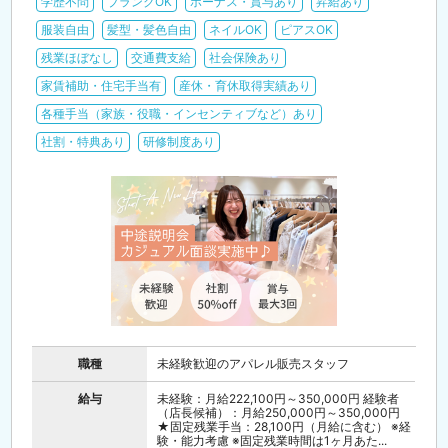
学歴不問
ブランクOK
ボーナス・賞与あり
昇給あり
服装自由
髪型・髪色自由
ネイルOK
ピアスOK
残業ほぼなし
交通費支給
社会保険あり
家賃補助・住宅手当有
産休・育休取得実績あり
各種手当（家族・役職・インセンティブなど）あり
社割・特典あり
研修制度あり
職種
未経験歓迎のアパレル販売スタッフ
給与
未経験：月給222,100円～350,000円 経験者
（店長候補）：月給250,000円～350,000円
★固定残業手当：28,100円（月給に含む） ※経
験・能力考慮 ※固定残業時間は1ヶ月あた...