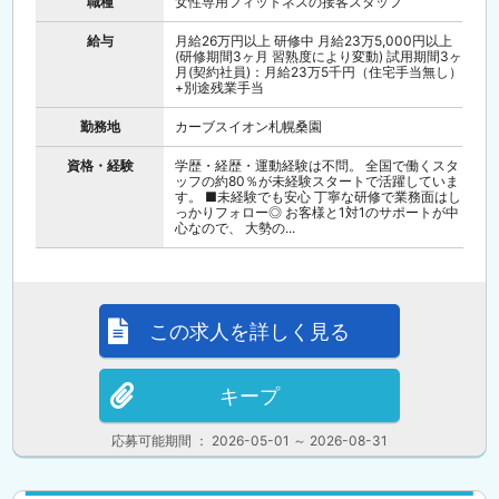
職種
女性専用フィットネスの接客スタッフ
給与
月給26万円以上 研修中 月給23万5,000円以上
(研修期間3ヶ月 習熟度により変動) 試用期間3ヶ
月(契約社員)：月給23万5千円（住宅手当無し）
+別途残業手当
勤務地
カーブスイオン札幌桑園
資格・経験
学歴・経歴・運動経験は不問。 全国で働くスタ
ッフの約80％が未経験スタートで活躍していま
す。 ■未経験でも安心 丁寧な研修で業務面はし
っかりフォロー◎ お客様と1対1のサポートが中
心なので、 大勢の...
この求人を詳しく見る
キープ
応募可能期間 ： 2026-05-01 ～ 2026-08-31