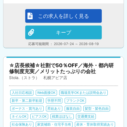
この求人を詳しく見る
キープ
応募可能期間 ： 2026-07-24 ～ 2026-08-19
☆店長候補☆社割で50％OFF／海外・都内研
修制度充実／メリットたっぷりの会社
Stola.（ストラ） 札幌アピア店
入社日応相談
Web面接OK
職場見学OKまたは説明会あり
新卒・第二新卒歓迎
学歴不問
ブランクOK
ボーナス・賞与あり
昇給あり
服装自由
髪型・髪色自由
ネイルOK
ピアスOK
残業ほぼなし
交通費支給
社会保険あり
家賃補助・住宅手当有
産休・育休取得実績あり