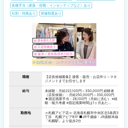
各種手当（家族・役職・インセンティブなど）あり
社割・特典あり
研修制度あり
職種
【店長候補募集】接客・販売・お店作り～マネ
ジメントまでお任せします
給与
未経験：月給222,100円～350,000円 経験者
（店長候補）：月給250,000円～350,000円
★固定残業手当：28,100円（月給に含む） ※経
験・能力考慮 ※固定残業時間は1ヶ月あた...
勤務地
≪札幌アピア店≫ 北海道札幌市中央区北5条西3
丁目 札幌アピアB1F ■JR千歳線・JR函館本線
「札幌駅」より徒歩2分