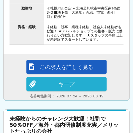
勤務地
≪札幌パルコ店≫ 北海道札幌市中央区南1条西
3-3 ■地下鉄「大通駅」直結、市電「西4丁
目」徒歩1分
資格・経験
未経験・既卒・業種未経験・社会人未経験者も
歓迎！ ★アパレルショップでの接客・販売に携
わりたい方歓迎します！ ★スタッフの半数以上
が未経験でスタートしています。
この求人を詳しく見る
キープ
応募可能期間 ： 2026-07-24 ～ 2026-08-19
未経験からのチャレンジ大歓迎！社割で
50％OFF／海外・都内研修制度充実／メリッ
トたっぷりの会社