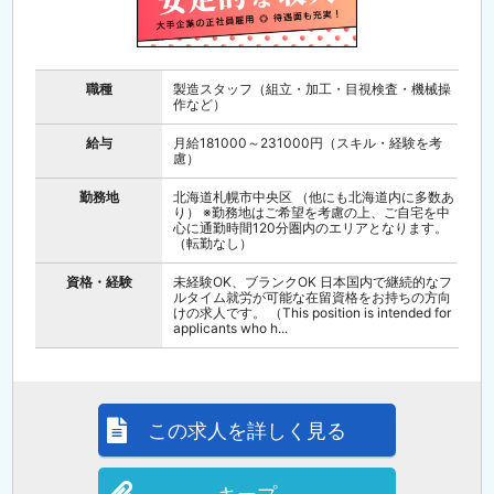
職種
製造スタッフ（組立・加工・目視検査・機械操
作など）
給与
月給181000～231000円（スキル・経験を考
慮）
勤務地
北海道札幌市中央区 （他にも北海道内に多数あ
り） ※勤務地はご希望を考慮の上、ご自宅を中
心に通勤時間120分圏内のエリアとなります。
（転勤なし）
資格・経験
未経験OK、ブランクOK 日本国内で継続的なフ
ルタイム就労が可能な在留資格をお持ちの方向
けの求人です。 （This position is intended for
applicants who h...
この求人を詳しく見る