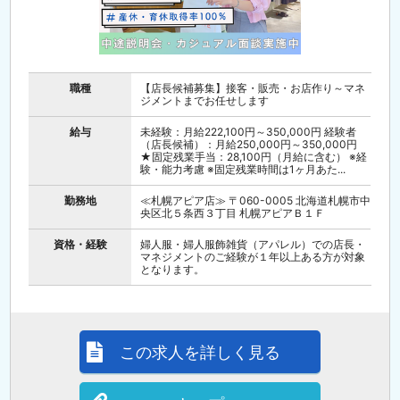
職種
【店長候補募集】接客・販売・お店作り～マネ
ジメントまでお任せします
給与
未経験：月給222,100円～350,000円 経験者
（店長候補）：月給250,000円～350,000円
★固定残業手当：28,100円（月給に含む） ※経
験・能力考慮 ※固定残業時間は1ヶ月あた...
勤務地
≪札幌アピア店≫ 〒060-0005 北海道札幌市中
央区北５条西３丁目 札幌アピアＢ１Ｆ
資格・経験
婦人服・婦人服飾雑貨（アパレル）での店長・
マネジメントのご経験が１年以上ある方が対象
となります。
この求人を詳しく見る