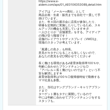
https://www.e-
aidem.com/aps/01_AE0106353089_detail.htm
アイアは「メーカー×商社」として
商品企画・生産・販売までを自社で一貫して手
掛けています。
また、年４回の展示会に店長が参加したり、
研修を定期的に実施したりしているため、スキ
ルアップの機会も充実しています☆彡
一人ひとりが『店舗運営』をする。アイディア
の飛び交う職場です！
店舗のレイアウトやディスプレイ（VMD)は、
現場のスタッフが考えています。
「風通しの良さ」も特長。
意見がカタチになることも珍しくないので、
あなたの意見をぜひ聞かせてください♪
長く働ける環境がある♪産育休取得率100％や、
年齢に合わせたブランドチェンジも◎
『アパレル＝長く働けないのでは？』という不
安を解消します☆
産育休取得率は100％◎復帰後時短で勤務する
ママ社員も多数。
また、当社はヤングブランド～キャリアブラン
ドまで
ターゲット層をタテに展開しているので
中には年齢に合わせてブランドチェンジをする
スタッフも。