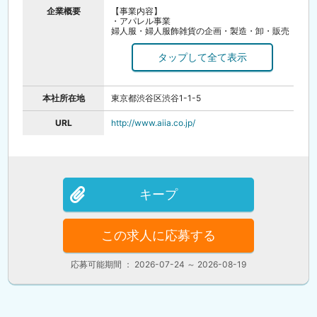
企業概要
【事業内容】
・アパレル事業
婦人服・婦人服飾雑貨の企画・製造・卸・販売
（ルーニィ・ココ ディール・ストラ・リリアン
カラット）
・メディア事業
モバイルコンテンツ（アプリ）：「乃木坂46リ
ズムフェスティバル」「懸賞パズルパクロス」
モバイルコンテンツ（ブラウザ）：「チャン・
本社所在地
東京都渋谷区渋谷1-1-5
グンソク ときめきLOVEストーリー」
出版：「クロスワードパクロス」「ペイントロ
ジック」「スーパーペイントロジック」
URL
http://www.aiia.co.jp/
【設立】1971年（昭和46年）9月16日
【資本金】1億円
【従業員数】600名
【店舗】全国約120店舗
キープ
この求人に応募する
応募可能期間 ： 2026-07-24 ～ 2026-08-19