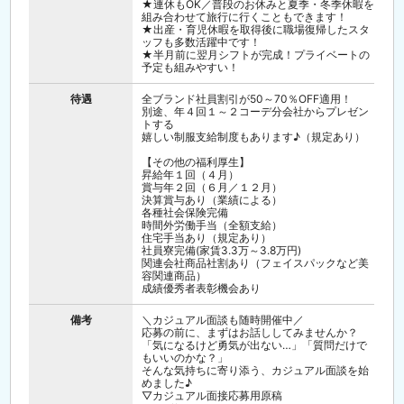
★連休もOK／普段のお休みと夏季・冬季休暇を
組み合わせて旅行に行くこともできます！
★出産・育児休暇を取得後に職場復帰したスタ
ッフも多数活躍中です！
★半月前に翌月シフトが完成！プライベートの
予定も組みやすい！
待遇
全ブランド社員割引が50～70％OFF適用！
別途、年４回１～２コーデ分会社からプレゼン
トする
嬉しい制服支給制度もあります♪（規定あり）
【その他の福利厚生】
昇給年１回（４月）
賞与年２回（６月／１２月）
決算賞与あり（業績による）
各種社会保険完備
時間外労働手当（全額支給）
住宅手当あり（規定あり）
社員寮完備(家賃3.3万～3.8万円)
関連会社商品社割あり（フェイスパックなど美
容関連商品）
成績優秀者表彰機会あり
備考
＼カジュアル面談も随時開催中／
応募の前に、まずはお話ししてみませんか？
「気になるけど勇気が出ない…」「質問だけで
もいいのかな？」
そんな気持ちに寄り添う、カジュアル面談を始
めました♪
▽カジュアル面接応募用原稿