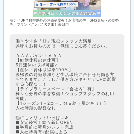
モチベUP↑数字以外の評価制度有！お客様の声・SNS更新への姿勢
等、ブランドごとに1名選出し表彰◎
働きやすさ「◎」現役スタッフ大満足！
興味をお持ちの方は、気軽にご応募ください。
☆☆☆ポイント☆☆☆
【結婚休暇の連休可】
5日連休の取得可能♪
【産休・育休取得率100％】
復帰後の時短勤務など生活環境に合わせた働き方
もできます。こうした働き方がキャリアUPに影響
する心配なし！
【ライブラリースペース（会社内）有】
様々な分野の本を常備！ショップスタッフの利用
可能。
【1シーズン1～2コーデ分支給（規定あり）】
入社時期の影響なし！
他にもメリットいっぱい♪
■安定経営！続々新店OPEN
■半月前に翌月のシフト完成
■入社特典有※配属による