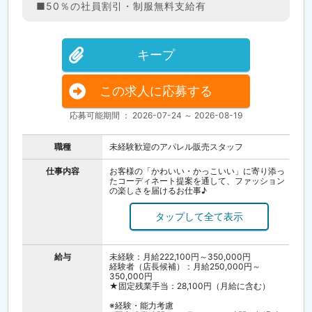
■50％の社員割引・制服無料支給有
キープ
この求人に応募する
応募可能期間 ： 2026-07-24 ～ 2026-08-19
職種
未経験歓迎のアパレル販売スタッフ
仕事内容
お客様の「かわいい・かっこいい」に寄り添っ
たコーディネート提案を通して、ファッション
の楽しさを届けるお仕事♪
売場づくりやディスプレイは、スタッフみんな
でアイデアを出しながらトレンド感を演出。
SNSでブランドの魅力を発信するチャンスも！
同世代の仲間が多く、気軽に相談し合える雰囲
気で安心。
未経験からでも研修制度でしっかり成長でき、
給与
未経験：月給222,100円～350,000円
オシャレも人とのつながりも思いっきり楽しめ
経験者（店長候補）：月給250,000円～
ますよ。
350,000円
希望や適性に合わせ、着実にステップUPが目指
★固定残業手当：28,100円（月給に含む）
せる環境が整っています。
※経験・能力考慮
＼オンライン会社説明会を実施します／