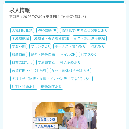
求人情報
更新日：2026/07/30 ※更新日時点の最新情報です
入社日応相談
Web面接OK
職場見学OKまたは説明会あり
未経験歓迎
経験者・有資格者歓迎
新卒・第二新卒歓迎
学歴不問
ブランクOK
ボーナス・賞与あり
昇給あり
服装自由
髪型・髪色自由
ネイルOK
ピアスOK
残業ほぼなし
交通費支給
社会保険あり
家賃補助・住宅手当有
産休・育休取得実績あり
各種手当（家族・役職・インセンティブなど）あり
社割・特典あり
研修制度あり