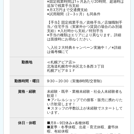
※固定残業時間は1ヶ月あたり20時間、超過時は
7/30（木）13：00 ／ 8/7（金）16：00
追加で残業手当支給
※月3万円まで交通費支給
＼＊採用＊Instagramページ／
※試用期間（2～3ヶ月）も同条件
https://www.instagram.com/aiia_recruit/
【手当】固定残業手当／資格手当／店舗職制手
＼永年勤続表彰有／
当／住宅手当（実家外かつ賃貸の場合のみ別途
◆勤続5年・15年の節目に社員の新たな挑戦を
支給）※入社時から支給／特別手当
応援する制有。
※手当の種類はエリアにより異なります。詳細
趣味・スキル習得など社員自身の成長につなが
は面接時にお尋ねください。
る活動を応援します。
◆海外研修実施（2025年度）
＼入社２大特典キャンペーン実施中！／※詳細
ショップスタッフとして10年以上勤務する社員
は備考欄にて
対象。
特別な体験を後押しする支援金を支給します。
※今年は韓国に行きました
勤務地
≪札幌アピア店≫
北海道札幌市中央区北５条西３丁目
札幌アピアＢ１Ｆ
勤務時間・曜日
9:30～20:30（実働8時間/交替制）
資格・経験
未経験・既卒・業種未経験・社会人未経験者も
歓迎！
★アパレルショップでの接客・販売に携わりた
い方歓迎します！
★スタッフの半数以上が未経験でスタートして
います。
休日・休暇
■月8～9日休み+各種休暇
■夏季・冬季休暇、出産・育児休暇、慶弔休
暇、有給休暇