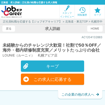
北海道 求人詳細｜正社員の転職を応援する求人情報
スタッフ
閲覧履歴
キープ
インタビュー
正社員転職を応援する【ジョブギアキャリア】
>
北海道・東北TOP
>
札幌市中
求人詳細
戻る
HOME
AC1204132883
未経験からのチャレンジ大歓迎！社割で50％OFF／
海外・都内研修制度充実／メリットたっぷりの会社
LOUNIE（ルーニィ） 札幌アピア店
キープ
この求人に応募する
この企業の他の求人へ