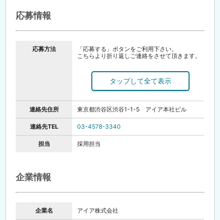
応募情報
応募方法
「応募する」ボタンをご利用下さい。
こちらより折り返しご連絡をさせて頂きます。
エントリー⇒面接⇒内定！
●即日内定も可
●一次面接はオンラインにて行います。
※お電話でのご応募もお待ちしております。
電話での応募の場合は「イーアイデムを見まし
た」とお伝えください。
連絡先住所
東京都渋谷区渋谷1-1-5 アイア本社ビル
連絡先TEL
03-4578-3340
担当
採用担当
企業情報
企業名
アイア株式会社