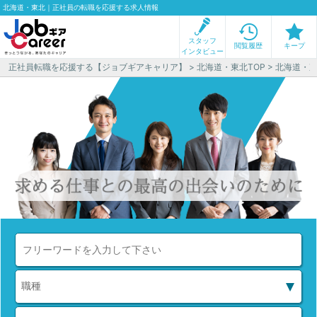
北海道・東北｜正社員の転職を応援する求人情報
スタッフ
閲覧履歴
キープ
インタビュー
正社員転職を応援する【ジョブギアキャリア】
>
北海道・東北TOP
> 北海道・