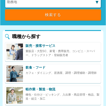
職種から探す
販売・接客サービス
量販店・大型SC、家電・携帯販売、コンビニ・スーパ
ー、ドラッグストア・登録販売者
飲食・フード
カフェ・ダイニング、居酒屋、調理・調理補助・調理師
軽作業・製造・物流
梱包・仕分け・ピッキング、入出庫・商品管理・検品、製
造・組立・加工