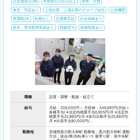
完全週休2日制
年間休日120日以上
禁煙・分煙
食堂・売店あり
上場企業・上場企業のグループ会社
公的機関
車通勤OK
転勤なし
交通費支給
社会保険あり
産休・育休取得実績あり
制服貸与
研修制度あり
職種
設置・調整・配線・組立て
給与
月給：208,000円～ 月収例：346,691円(月給＋
各種手当) ※法定内残業手当6,905円/月 ※法定外
残業手当25,893円/月 ※休日出勤手当25,893円/
月 ※出張手当80,000円/...
勤務地
宮城県黒川郡大和町 勤務地：黒川郡大和町 通勤
方法：徒歩/車/自転車/バス 最寄り駅：泉中央駅