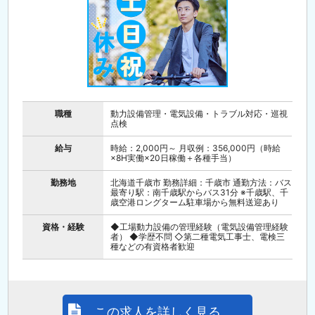
職種
動力設備管理・電気設備・トラブル対応・巡視
点検
給与
時給：2,000円～ 月収例：356,000円（時給
×8H実働×20日稼働＋各種手当）
勤務地
北海道千歳市 勤務詳細：千歳市 通勤方法：バス
最寄り駅：南千歳駅からバス31分 ※千歳駅、千
歳空港ロングターム駐車場から無料送迎あり
資格・経験
◆工場動力設備の管理経験（電気設備管理経験
者） ◆学歴不問 ◇第二種電気工事士、電検三
種などの有資格者歓迎
この求人を詳しく見る