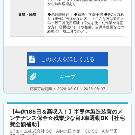
から無料送迎あり
資格・経験
◆未経験歓迎！ ◆資格・学歴不問 ◆PC入力あ
り（操作に抵抗がない方） ＜こんな方は歓迎＞
◎一般工具使用経験（手先を使った作業が得意
な方） ◎機械いじりや整備、自動車整備などの
経験 ◎一般工具でのメ...
この求人を詳しく見る
キープ
応募可能期間 ： 2026-08-01 ～ 2026-08-07
【年休185日＆高収入！】半導体製造装置のメ
ンテナンス保全☆残業少な目♪車通勤OK【社宅
費全額補助】
UTエイム株式会社 SC＿AIM北日本第一CU SC＿AIM門田