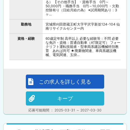
る） 【その他手当】 ・資格手当 0円～
50,000円 ・職務手当 0円～10,000円 ・欠勤
控除有り（日給月給の為） ※試用期間あり：3
ヶ...
勤務地
宮城県刈田郡蔵王町大字平沢字新並124-104 仙
南リサイクルセンター内
資格・経験
60歳定年制 高卒以上 必要な経験等：不問 必要
な免許・資格：普通自動車（AT限定可） フォー
クリフト運転技能者・型車両系建設機械特別教
育 あれば尚可 ★廃棄物関連、車両系建設機
械、電気関連、玉掛...
この求人を詳しく見る
キープ
応募可能期間 ： 2025-03-31 ～ 2027-03-30