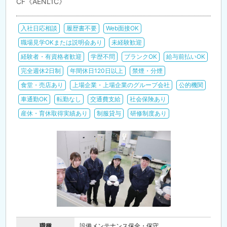
CF《AENL1C》
入社日応相談
履歴書不要
Web面接OK
職場見学OKまたは説明会あり
未経験歓迎
経験者・有資格者歓迎
学歴不問
ブランクOK
給与前払いOK
完全週休2日制
年間休日120日以上
禁煙・分煙
食堂・売店あり
上場企業・上場企業のグループ会社
公的機関
車通勤OK
転勤なし
交通費支給
社会保険あり
産休・育休取得実績あり
制服貸与
研修制度あり
職種
設備メンテナンス保全・保守