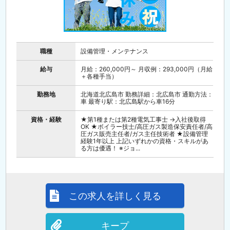
職種
設備管理・メンテナンス
給与
月給：260,000円～ 月収例：293,000円（月給
＋各種手当）
勤務地
北海道北広島市 勤務詳細：北広島市 通勤方法：
車 最寄り駅：北広島駅から車16分
資格・経験
★第1種または第2種電気工事士 →入社後取得
OK ★ボイラー技士/高圧ガス製造保安責任者/高
圧ガス販売主任者/ガス主任技術者 ★設備管理
経験1年以上 上記いずれかの資格・スキルがあ
る方は優遇！ ※ジョ...
この求人を詳しく見る
キープ