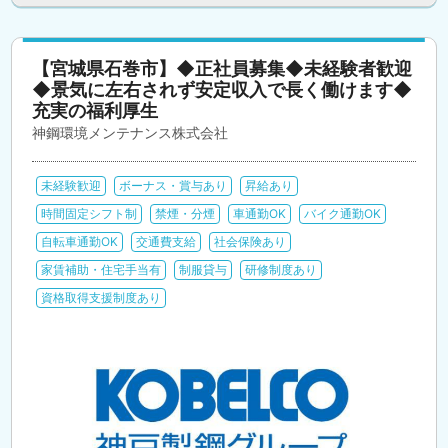
【宮城県石巻市】◆正社員募集◆未経験者歓迎
◆景気に左右されず安定収入で長く働けます◆
充実の福利厚生
神鋼環境メンテナンス株式会社
未経験歓迎
ボーナス・賞与あり
昇給あり
時間固定シフト制
禁煙・分煙
車通勤OK
バイク通勤OK
自転車通勤OK
交通費支給
社会保険あり
家賃補助・住宅手当有
制服貸与
研修制度あり
資格取得支援制度あり