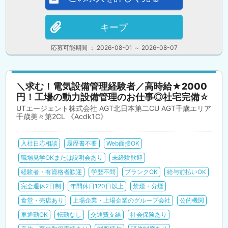
キープ
応募可能期間 ： 2026-08-01 ～ 2026-08-07
＼求む！電気設備管理経験者／高時給★2000
円！工場の動力設備管理のお仕事◎社宅完備☆
UTエージェント株式会社 AGT北日本第二CU AGT千歳エリア
千歳美々第2CL 《Acdk1C》
入社日応相談
履歴書不要
Web面接OK
職場見学OKまたは説明会あり
未経験歓迎
経験者・有資格者歓迎
学歴不問
ブランクOK
給与前払いOK
完全週休2日制
年間休日120日以上
禁煙・分煙
食堂・売店あり
上場企業・上場企業のグループ会社
公的機関
車通勤OK
転勤なし
交通費支給
社会保険あり