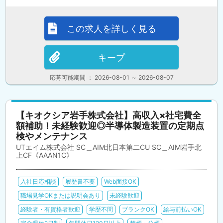
この求人を詳しく見る
キープ
応募可能期間 ： 2026-08-01 ～ 2026-08-07
【キオクシア岩手株式会社】高収入×社宅費全
額補助！未経験歓迎◎半導体製造装置の定期点
検やメンテナンス
UTエイム株式会社 SC＿AIM北日本第二CU SC＿AIM岩手北
上CF《AAAN1C》
入社日応相談
履歴書不要
Web面接OK
職場見学OKまたは説明会あり
未経験歓迎
経験者・有資格者歓迎
学歴不問
ブランクOK
給与前払いOK