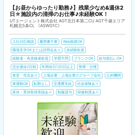
【お昼からゆったり勤務♪】残業少なめ&週休2
日☆施設内の清掃のお仕事♪未経験OK！
UTエージェント株式会社 AGT北日本第二CU AGT千歳エリア
札幌北5条CL 《ASWG1C》
入社日応相談
履歴書不要
Web面接OK
職場見学OKまたは説明会あり
未経験歓迎
経験者・有資格者歓迎
学歴不問
ブランクOK
給与前払いOK
完全週休2日制
年間休日120日以上
禁煙・分煙
食堂・売店あり
上場企業・上場企業のグループ会社
公的機関
車通勤OK
転勤なし
交通費支給
社会保険あり
産休・育休取得実績あり
制服貸与
研修制度あり