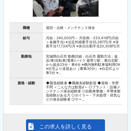
職種
巡回・点検・メンテナンス保全
給与
月給：240,000円～ 月収例：333,419円(月給
＋各種手当) ※法定外残業手当55,387円/月 ※深
夜手当17,724円/月 ※休日出勤手当20,308円/月
勤務地
宮城県白石市 勤務詳細：白石市 通勤方法：徒
歩/車/自転車/電車/バイク 最寄り駅：東白石駅
から徒歩23分・車4分 ※構内無料駐車場利用OK
※社宅より送迎あり（乗車30分） ※白石ICより
車3分 ※...
資格・経験
◆製造経験者 ◆職種未経験歓迎 ◆資格・学歴
不問 ＜こんな方は歓迎♪＞ ◎プラント・設備メ
ンテナンス保全経験者 ◎自動車整備・半導体製
造経験がある方 ◎ボイラー・下水処理・排気な
どの保全経験者 ◎サー...
この求人を詳しく見る