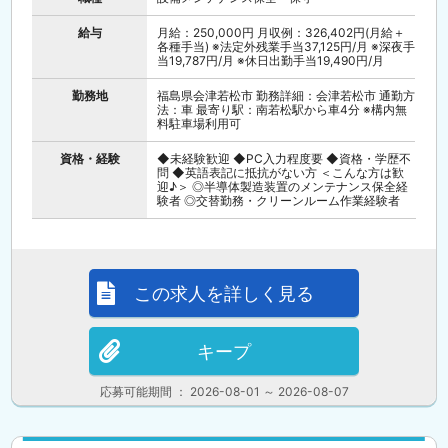
給与
月給：250,000円 月収例：326,402円(月給＋
各種手当) ※法定外残業手当37,125円/月 ※深夜手
当19,787円/月 ※休日出勤手当19,490円/月
勤務地
福島県会津若松市 勤務詳細：会津若松市 通勤方
法：車 最寄り駅：南若松駅から車4分 ※構内無
料駐車場利用可
資格・経験
◆未経験歓迎 ◆PC入力程度要 ◆資格・学歴不
問 ◆英語表記に抵抗がない方 ＜こんな方は歓
迎♪＞ ◎半導体製造装置のメンテナンス保全経
験者 ◎交替勤務・クリーンルーム作業経験者
この求人を詳しく見る
キープ
応募可能期間 ： 2026-08-01 ～ 2026-08-07