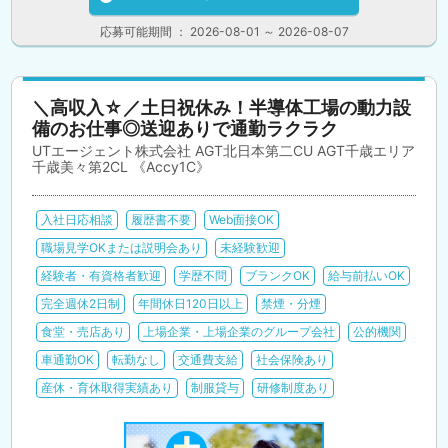
応募可能期間 ： 2026-08-01 ～ 2026-08-07
＼高収入☆／土日祝休み！半導体工場の動力設
備のお仕事◎送迎ありで通勤ラクラク
UTエージェント株式会社 AGT北日本第二CU AGT千歳エリア
千歳美々第2CL 《Accy1C》
入社日応相談
履歴書不要
Web面接OK
職場見学OKまたは説明会あり
未経験歓迎
経験者・有資格者歓迎
学歴不問
ブランクOK
給与前払いOK
完全週休2日制
年間休日120日以上
禁煙・分煙
食堂・売店あり
上場企業・上場企業のグループ会社
公的機関
車通勤OK
転勤なし
交通費支給
社会保険あり
産休・育休取得実績あり
制服貸与
研修制度あり