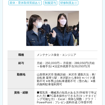
産休・育休取得実績あり
制服貸与
研修制度あり
職種
メンテナンス保全・エンジニア
給与
月給：250,000円～ 月収例：289,050円(月給
＋各種手当) ※法定外残業手当39,050円/月
勤務地
山形県米沢市 勤務詳細：米沢市 通勤方法：車/
自転車 最寄り駅：米沢駅から車8分 ※バイク通
勤不可 ※冬季は自転車通勤不可（雪の為） ※構
内無料駐車場利用可
資格・経験
■電気系・機械系の知見がある方(学校等で学ば
れた方) ■PC基本操作ができる方(タッチタイピ
ング可能な方) ・Excel：簡単な関数・グラフ ・
PowerPoint：プレゼン資料作成 ◎学歴不問