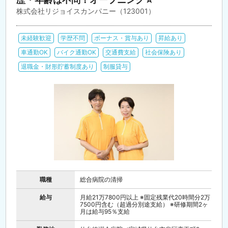
株式会社リジョイスカンパニー（123001）
未経験歓迎
学歴不問
ボーナス・賞与あり
昇給あり
車通勤OK
バイク通勤OK
交通費支給
社会保険あり
退職金・財形貯蓄制度あり
制服貸与
職種
総合病院の清掃
給与
月給21万7800円以上 ※固定残業代20時間分2万
7500円含む（超過分別途支給） ※研修期間2ヶ
月は給与95％支給