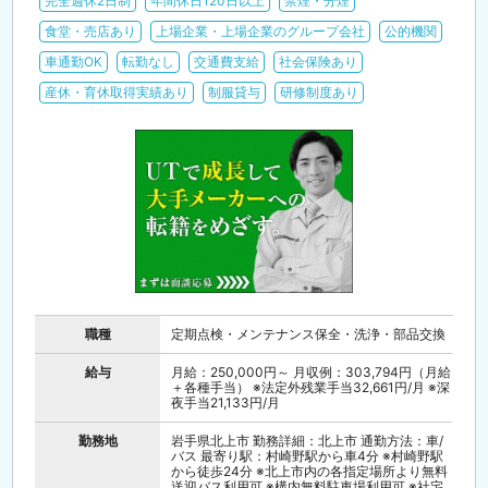
完全週休2日制
年間休日120日以上
禁煙・分煙
食堂・売店あり
上場企業・上場企業のグループ会社
公的機関
車通勤OK
転勤なし
交通費支給
社会保険あり
産休・育休取得実績あり
制服貸与
研修制度あり
職種
定期点検・メンテナンス保全・洗浄・部品交換
給与
月給：250,000円～ 月収例：303,794円（月給
＋各種手当） ※法定外残業手当32,661円/月 ※深
夜手当21,133円/月
勤務地
岩手県北上市 勤務詳細：北上市 通勤方法：車/
バス 最寄り駅：村崎野駅から車4分 ※村崎野駅
から徒歩24分 ※北上市内の各指定場所より無料
送迎バス利用可 ※構内無料駐車場利用可 ※社宅