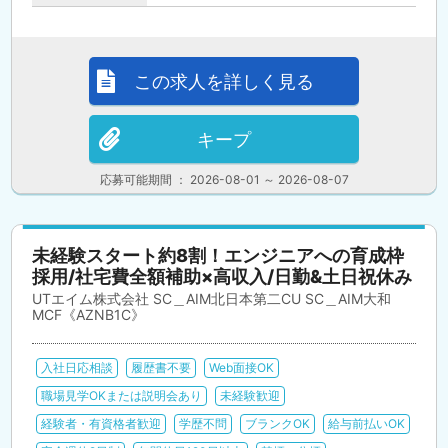
この求人を詳しく見る
キープ
応募可能期間 ： 2026-08-01 ～ 2026-08-07
未経験スタート約8割！エンジニアへの育成枠
採用/社宅費全額補助×高収入/日勤&土日祝休み
UTエイム株式会社 SC＿AIM北日本第二CU SC＿AIM大和
MCF《AZNB1C》
入社日応相談
履歴書不要
Web面接OK
職場見学OKまたは説明会あり
未経験歓迎
経験者・有資格者歓迎
学歴不問
ブランクOK
給与前払いOK