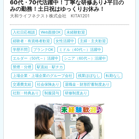
60代・70代活躍中！丁寧な研修あり♪平日の
みの勤務！土日祝はゆっくりお休み！
大和ライフネクスト株式会社 KITA1201
入社日応相談
Web面接OK
未経験歓迎
経験者・有資格者歓迎
女性活躍中
主婦・主夫歓迎
学歴不問
ブランクOK
ミドル（40代～）活躍中
エルダー（50代～）活躍中
シニア（60代～）活躍中
禁煙・分煙
駅直結・駅チカ
上場企業・上場企業のグループ会社
残業ほぼなし
転勤なし
交通費支給
社会保険あり
退職金・財形貯蓄制度あり
社割・特典あり
制服貸与
研修制度あり