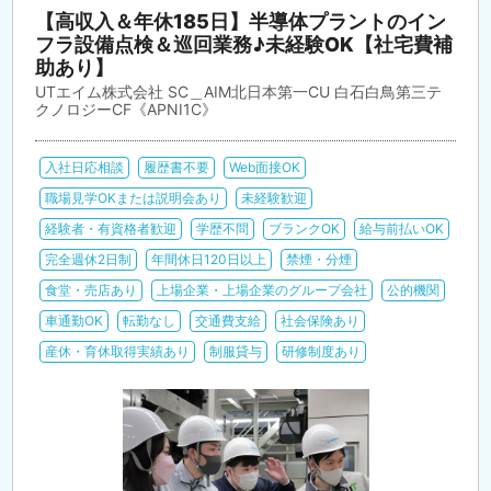
【高収入＆年休185日】半導体プラントのイン
フラ設備点検＆巡回業務♪未経験OK【社宅費補
助あり】
UTエイム株式会社 SC＿AIM北日本第一CU 白石白鳥第三テ
クノロジーCF《APNI1C》
入社日応相談
履歴書不要
Web面接OK
職場見学OKまたは説明会あり
未経験歓迎
経験者・有資格者歓迎
学歴不問
ブランクOK
給与前払いOK
完全週休2日制
年間休日120日以上
禁煙・分煙
食堂・売店あり
上場企業・上場企業のグループ会社
公的機関
車通勤OK
転勤なし
交通費支給
社会保険あり
産休・育休取得実績あり
制服貸与
研修制度あり