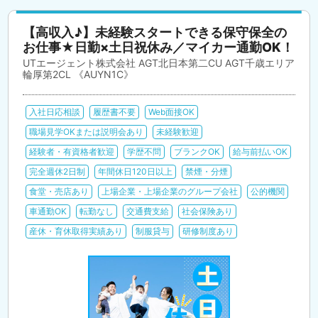
【高収入♪】未経験スタートできる保守保全の
お仕事★日勤×土日祝休み／マイカー通勤OK！
UTエージェント株式会社 AGT北日本第二CU AGT千歳エリア
輪厚第2CL 《AUYN1C》
入社日応相談
履歴書不要
Web面接OK
職場見学OKまたは説明会あり
未経験歓迎
経験者・有資格者歓迎
学歴不問
ブランクOK
給与前払いOK
完全週休2日制
年間休日120日以上
禁煙・分煙
食堂・売店あり
上場企業・上場企業のグループ会社
公的機関
車通勤OK
転勤なし
交通費支給
社会保険あり
産休・育休取得実績あり
制服貸与
研修制度あり