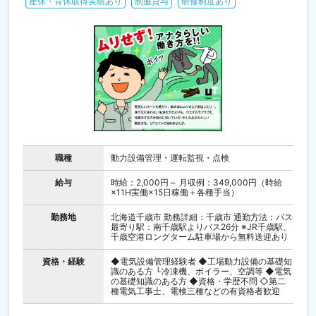
産休・育休取得実績あり
制服貸与
研修制度あり
職種
動力設備管理・運転監視・点検
給与
時給：2,000円～ 月収例：349,000円（時給
×11H実働×15日稼働＋各種手当）
勤務地
北海道千歳市 勤務詳細：千歳市 通勤方法：バス
最寄り駅：南千歳駅よりバス26分 ※JR千歳駅、
千歳空港ロングターム駐車場から無料送迎あり
資格・経験
◆電気設備管理経験者 ◆工場動力設備の基礎知
識のある方 └冷凍機、ボイラー、空調等 ◆電気
の基礎知識のある方 ◆資格・学歴不問 ◇第二
種電気工事士、電検三種などの有資格者歓迎