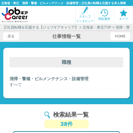
北海道・東北 清掃・警備・ビルメンテナンス・設備管理｜正社員の転職を応援する求人情報
スタッフ
閲覧履歴
キープ
インタビュー
正社員転職を応援する【ジョブギアキャリア】
>
北海道・東北TOP
> 清掃・警
仕事情報一覧
戻る
HOME
職種
清掃・警備・ビルメンテナンス・設備管理
すべて
検索結果一覧
38件