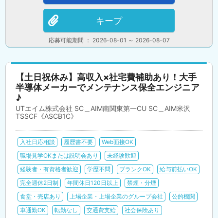
キープ
応募可能期間 ： 2026-08-01 ～ 2026-08-07
【土日祝休み】高収入×社宅費補助あり！大手
半導体メーカーでメンテナンス保全エンジニア
♪
UTエイム株式会社 SC＿AIM南関東第一CU SC＿AIM米沢
TSSCF《ASCB1C》
入社日応相談
履歴書不要
Web面接OK
職場見学OKまたは説明会あり
未経験歓迎
経験者・有資格者歓迎
学歴不問
ブランクOK
給与前払いOK
完全週休2日制
年間休日120日以上
禁煙・分煙
食堂・売店あり
上場企業・上場企業のグループ会社
公的機関
車通勤OK
転勤なし
交通費支給
社会保険あり