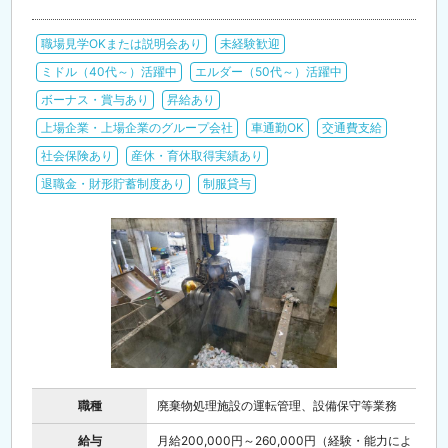
職場見学OKまたは説明会あり
未経験歓迎
ミドル（40代～）活躍中
エルダー（50代～）活躍中
ボーナス・賞与あり
昇給あり
上場企業・上場企業のグループ会社
車通勤OK
交通費支給
社会保険あり
産休・育休取得実績あり
退職金・財形貯蓄制度あり
制服貸与
職種
廃棄物処理施設の運転管理、設備保守等業務
給与
月給200,000円～260,000円（経験・能力によ