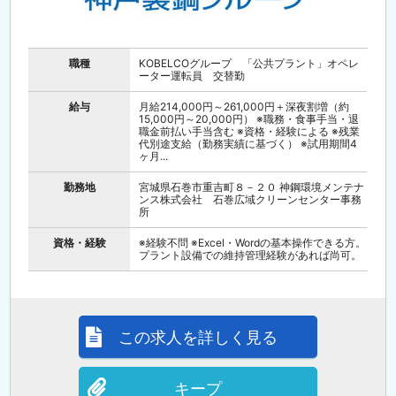
職種
KOBELCOグループ 「公共プラント」オペレ
ーター運転員 交替勤
給与
月給214,000円～261,000円＋深夜割増（約
15,000円～20,000円） ※職務・食事手当・退
職金前払い手当含む ※資格・経験による ※残業
代別途支給（勤務実績に基づく） ※試用期間4
ヶ月...
勤務地
宮城県石巻市重吉町８－２０ 神鋼環境メンテナ
ンス株式会社 石巻広域クリーンセンター事務
所
資格・経験
※経験不問 ※Excel・Wordの基本操作できる方。
プラント設備での維持管理経験があれば尚可。
この求人を詳しく見る
キープ