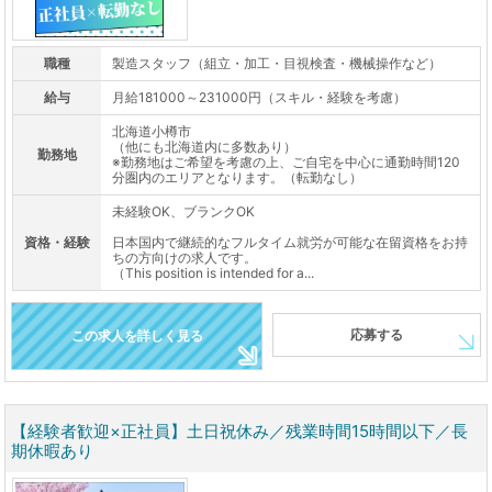
職種
製造スタッフ（組立・加工・目視検査・機械操作など）
給与
月給181000～231000円（スキル・経験を考慮）
北海道小樽市
（他にも北海道内に多数あり）
勤務地
※勤務地はご希望を考慮の上、ご自宅を中心に通勤時間120
分圏内のエリアとなります。（転勤なし）
未経験OK、ブランクOK
資格・経験
日本国内で継続的なフルタイム就労が可能な在留資格をお持
ちの方向けの求人です。
（This position is intended for a...
応募する
この求人を詳しく見る
【経験者歓迎×正社員】土日祝休み／残業時間15時間以下／長
期休暇あり