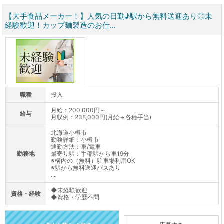
【大手食品メーカー！】人気の日勤♪駅から無料送迎あり◎未
経験歓迎！カップ麺製造のお仕...
職種
投入
月給：200,000円～
給与
月収例：238,000円(月給＋各種手当)
北海道小樽市
勤務詳細：小樽市
通勤方法：車/電車
勤務地
最寄り駅：手稲駅から車19分
※構内の（無料）駐車場利用OK
※駅から無料送迎バスあり
...
◆未経験歓迎
資格・経験
◆資格・学歴不問