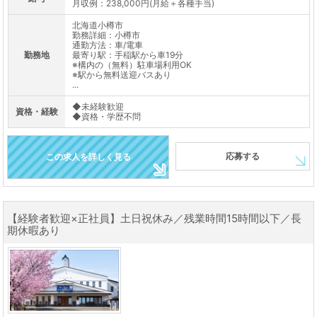
月収例：238,000円(月給＋各種手当)
北海道小樽市
勤務詳細：小樽市
通勤方法：車/電車
勤務地
最寄り駅：手稲駅から車19分
※構内の（無料）駐車場利用OK
※駅から無料送迎バスあり
...
◆未経験歓迎
資格・経験
◆資格・学歴不問
応募する
この求人を詳しく見る
【経験者歓迎×正社員】土日祝休み／残業時間15時間以下／長
期休暇あり