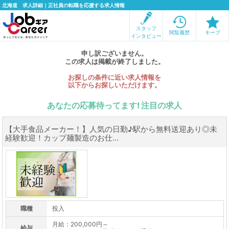
北海道 求人詳細｜正社員の転職を応援する求人情報
スタッフ
閲覧履歴
キープ
インタビュー
申し訳ございません。
この求人は掲載が終了しました。
お探しの条件に近い求人情報を
以下からお探しいただけます。
あなたの応募待ってます! 注目の求人
【大手食品メーカー！】人気の日勤♪駅から無料送迎あり◎未
経験歓迎！カップ麺製造のお仕...
職種
投入
月給：200,000円～
給与