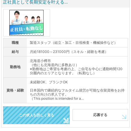
正社員として長期安定を叶える...
職種
製造スタッフ（組立・加工・目視検査・機械操作など）
給与
月給181000～231000円（スキル・経験を考慮）
北海道小樽市
（他にも北海道内に多数あり）
勤務地
※勤務地はご希望を考慮の上、ご自宅を中心に通勤時間120
分圏内のエリアとなります。（転勤なし）
未経験OK、ブランクOK
資格・経験
日本国内で継続的なフルタイム就労が可能な在留資格をお持
ちの方向けの求人です。
（This position is intended for a...
応募する
この求人を詳しく見る