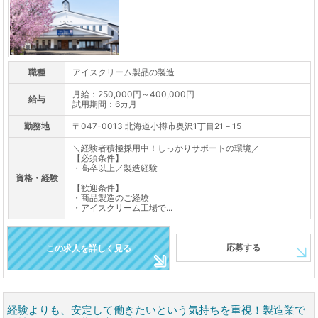
職種
アイスクリーム製品の製造
月給：250,000円～400,000円
給与
試用期間：6カ月
勤務地
〒047-0013 北海道小樽市奥沢1丁目21－15
＼経験者積極採用中！しっかりサポートの環境／
【必須条件】
・高卒以上／製造経験
資格・経験
【歓迎条件】
・商品製造のご経験
・アイスクリーム工場で...
応募する
この求人を詳しく見る
経験よりも、安定して働きたいという気持ちを重視！製造業で