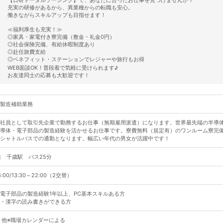
【日研トータルソーシング】で、あなたに合ったお仕事を見つけませんか？
充実の研修があるから、異業種からの転職も安心。
働きながらスキルアップも目指せます！
≪福利厚生も充実！≫
◎家具・家電付き寮完備（敷金・礼金0円）
◎社会保険完備、有給休暇制度あり
◎赴任旅費支給
◎ベネフィット・ステーションでレジャーや旅行もお得
WEB面談OK！普段着で気軽に受けられます♪
お友達同士の応募も大歓迎です！
製造補助業務
社員として取引先企業で勤務するお仕事（無期雇用派遣）になります。世界最先端の半導
導体・電子部品の製造経験を活かせるお仕事です。寮費無料（規定有）のワンルーム寮完
シャトルバスでの通勤となります。幅広い年代の男女が活躍中です！
線 千歳駅 バス25分
6:00/13:30～22:00（2交替）
電子部品の製造経験1年以上、PC基本スキルある方
・漢字の読み書きができる方
、他※職場カレンダーによる