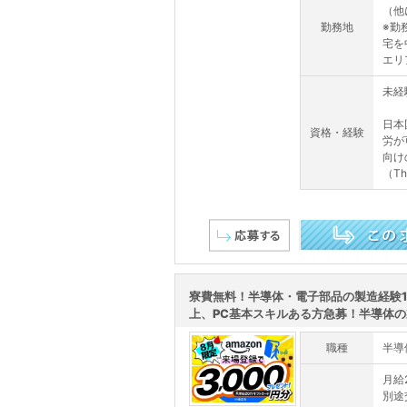
（他
勤務地
※勤
宅を
エリ
未経
日本
資格・経験
労が
向け
（This
この求人を詳しく見る
寮費無料！半導体・電子部品の製造経験
上、PC基本スキルある方急募！半導体の製
職種
半導
月給
別途