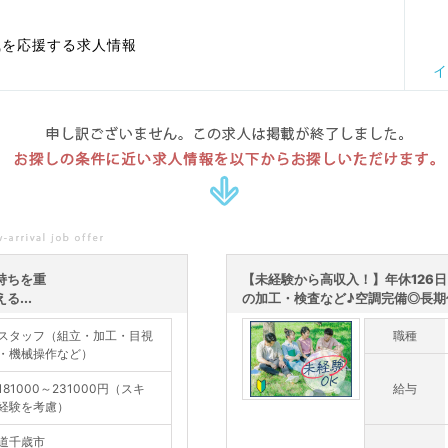
職を応援する求人情報
イ
申し訳ございません。この求人は掲載が終了しました。
お探しの条件に近い求人情報を以下からお探しいただけます。
持ちを重
【未経験から高収入！】年休126
...
の加工・検査など♪空調完備◎長期休
スタッフ（組立・加工・目視
職種
・機械操作など）
181000～231000円（スキ
給与
経験を考慮）
道千歳市