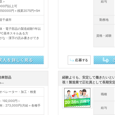
収＞
給与
0000円以上可
250000円＋残業2075円×5H
道千歳市
勤務地
体・電子部品の製造経験1年以
PC基本スキルある方
資格・経験
がな・漢字の読み書きができ
この求人を詳し
動車部品
経験よりも、安定して働きたいと
..
視！製造業で正社員として長期安定を
オペレーター・加工・検査
職種
192,000円～
例：273,000円(月給＋各種手
給与