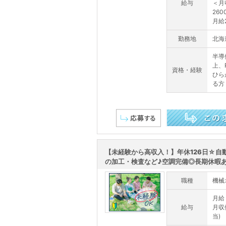
給与
＜月
26
月給
勤務地
北海
半導
上、
資格・経験
ひら
る方
この求人を詳しく見る
【未経験から高収入！】年休126日☆自
の加工・検査など♪空調完備◎長期休暇あ.
職種
機械
月給：
給与
月収
当)