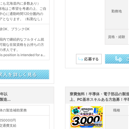
にも北海道内に多数あり）
務地はご希望を考慮の上、ご自
勤務地
中心に通勤時間120分圏内の
アとなります。（転勤なし）
験OK、ブランクOK
資格・経験
国内で継続的なフルタイム就
可能な在留資格をお持ちの方
の求人です。
 position is intended for a...
この求人を詳し
1年以
寮費無料！半導体・電子部品の製造
造...
上、PC基本スキルある方急募！半導
体の製造補助業務
職種
250000円
交通費支給