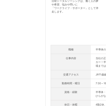
日研トータルソーシングは、働く人の夢
や希望、悩みや問いに
「ワークライフ・サポーター」として伴
走します。
職種
半導体の
仕事内容
当社の正
カー！半
場までは
交通アクセス
JR千歳
勤務時間・曜日
7:30～1
資格・経験
半導体・
ひらがな
休日・休暇
4勤2休