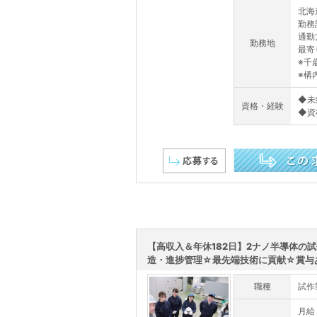
北海
勤務
通勤
勤務地
最寄
※千
※構
◆未
資格・経験
◆資
この求人を詳しく見る
【高収入＆年休182日】2ナノ半導体の
造・進捗管理☆最先端技術に貢献☆賞与あり
職種
試作
月給