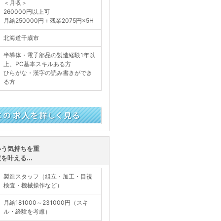
＜月収＞
260000円以上可
月給250000円＋残業2075円×5H
北海道千歳市
半導体・電子部品の製造経験1年以
上、PC基本スキルある方
ひらがな・漢字の読み書きができ
る方
く見る
いう気持ちを重
叶える...
製造スタッフ（組立・加工・目視
検査・機械操作など）
月給181000～231000円（スキ
ル・経験を考慮）