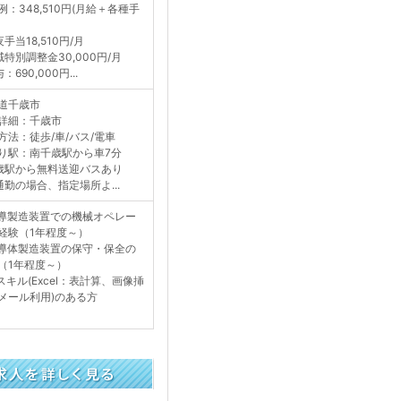
例：348,510円(月給＋各種手
手当18,510円/月
域特別調整金30,000円/月
：690,000円...
道千歳市
詳細：千歳市
方法：徒歩/車/バス/電車
り駅：南千歳駅から車7分
歳駅から無料送迎バスあり
通勤の場合、指定場所よ...
導製造装置での機械オペレー
経験（1年程度～）
導体製造装置の保守・保全の
（1年程度～）
Tスキル(Excel：表計算、画像挿
メール利用)のある方