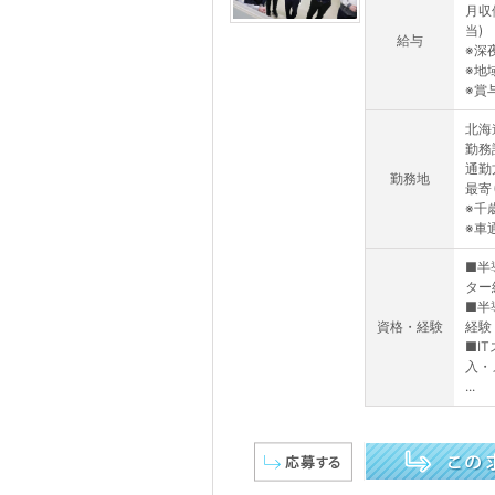
月収
当)
給与
※深夜
※地
※賞与
北海
勤務
通勤
勤務地
最寄
※千
※車
■半
ター
■半
資格・経験
経験
■I
入・
...
この求人を詳しく見る