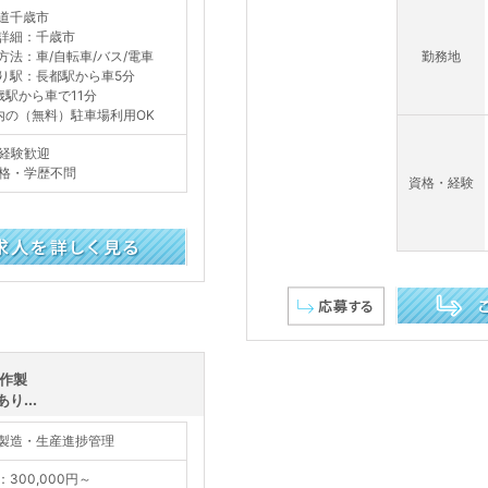
道千歳市
詳細：千歳市
方法：車/自転車/バス/電車
勤務地
り駅：長都駅から車5分
歳駅から車で11分
内の（無料）駐車場利用OK
経験歓迎
格・学歴不問
資格・経験
この求人を詳し
試作製
...
製造・生産進捗管理
：300,000円～