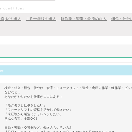
海道)駅の求人
ＪＲ千歳線の求人
軽作業・製造・物流の求人
梱包・仕分
検査・組立・梱包・仕分け・倉庫・フォークリフト・製造・倉庫内作業・軽作業・ピッ
などなど…
あなたがやりたいお仕事がココにある！
「モクモクと仕事をしたい」
「フォークリフトの資格を活かして働きたい」
「未経験から製造にチャレンジしたい」
そんな希望、全部OK！
日勤・夜勤・交替制など、働き方もいろいろ♪