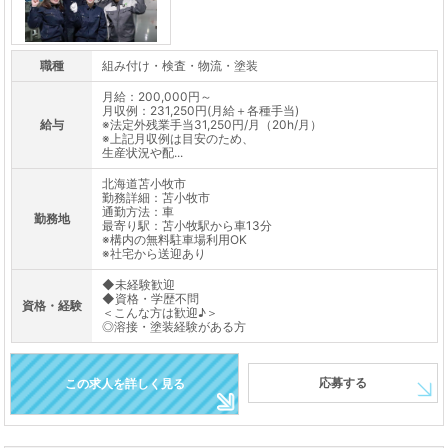
職種
組み付け・検査・物流・塗装
月給：200,000円～
月収例：231,250円(月給＋各種手当)
給与
※法定外残業手当31,250円/月（20h/月）
※上記月収例は目安のため、
生産状況や配...
北海道苫小牧市
勤務詳細：苫小牧市
通勤方法：車
勤務地
最寄り駅：苫小牧駅から車13分
※構内の無料駐車場利用OK
※社宅から送迎あり
◆未経験歓迎
◆資格・学歴不問
資格・経験
＜こんな方は歓迎♪＞
◎溶接・塗装経験がある方
応募する
この求人を詳しく見る