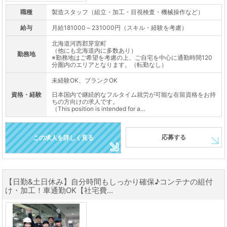
職種
製造スタッフ（組立・加工・目視検査・機械操作など）
給与
月給181000～231000円（スキル・経験を考慮）
北海道河西郡芽室町
（他にも北海道内に多数あり）
勤務地
※勤務地はご希望を考慮の上、ご自宅を中心に通勤時間120
分圏内のエリアとなります。（転勤なし）
未経験OK、ブランクOK
資格・経験
日本国内で継続的なフルタイム就労が可能な在留資格をお持
ちの方向けの求人です。
（This position is intended for a...
応募する
この求人を詳しく見る
【日勤&土日休み】自分時間もしっかり確保♪コンテナの組付
け・加工！車通勤OK【社宅費...