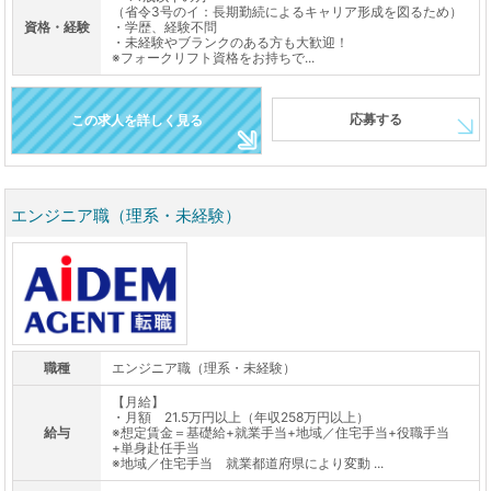
（省令3号のイ：長期勤続によるキャリア形成を図るため）
資格・経験
・学歴、経験不問
・未経験やブランクのある方も大歓迎！
※フォークリフト資格をお持ちで...
応募する
この求人を詳しく見る
エンジニア職（理系・未経験）
職種
エンジニア職（理系・未経験）
【月給】
・月額 21.5万円以上（年収258万円以上）
給与
※想定賃金＝基礎給+就業手当+地域／住宅手当+役職手当
+単身赴任手当
※地域／住宅手当 就業都道府県により変動 ...