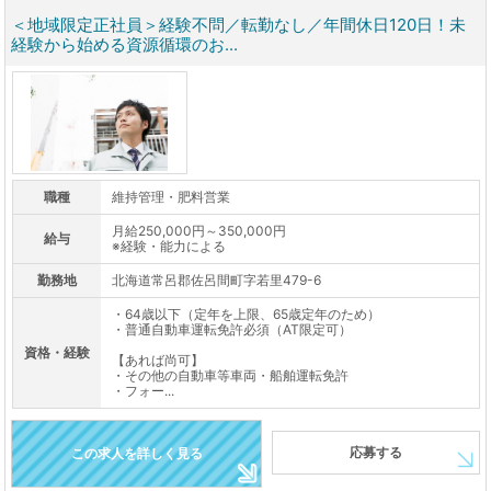
＜地域限定正社員＞経験不問／転勤なし／年間休日120日！未
経験から始める資源循環のお...
職種
維持管理・肥料営業
月給250,000円～350,000円
給与
※経験・能力による
勤務地
北海道常呂郡佐呂間町字若里479-6
・64歳以下（定年を上限、65歳定年のため）
・普通自動車運転免許必須（AT限定可）
資格・経験
【あれば尚可】
・その他の自動車等車両・船舶運転免許
・フォー...
応募する
この求人を詳しく見る