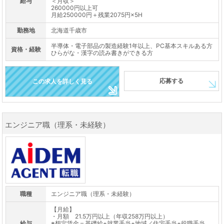
給与
＜月収＞
260000円以上可
月給250000円＋残業2075円×5H
勤務地
北海道千歳市
半導体・電子部品の製造経験1年以上、PC基本スキルある方
資格・経験
ひらがな・漢字の読み書きができる方
応募する
この求人を詳しく見る
エンジニア職（理系・未経験）
職種
エンジニア職（理系・未経験）
【月給】
・月額 21.5万円以上（年収258万円以上）
給与
※想定賃金＝基礎給+就業手当+地域／住宅手当+役職手当