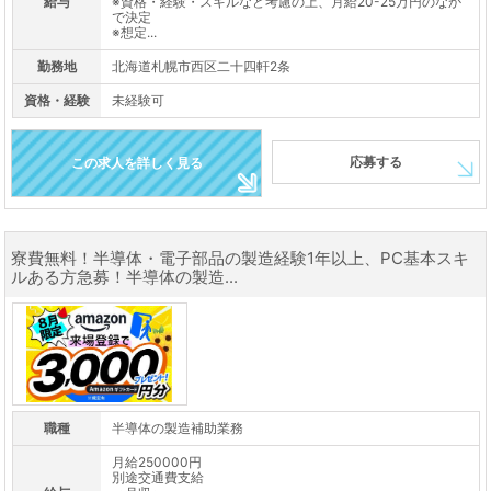
給与
※資格・経験・スキルなど考慮の上、月給20-25万円のなか
で決定
※想定...
勤務地
北海道札幌市西区二十四軒2条
資格・経験
未経験可
応募する
この求人を詳しく見る
寮費無料！半導体・電子部品の製造経験1年以上、PC基本スキ
ルある方急募！半導体の製造...
職種
半導体の製造補助業務
月給250000円
別途交通費支給