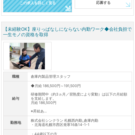
応募する
この求人を詳しく見る
【未経験OK】座りっぱなしにならない内勤ワーク◆会社負担で
一生モノの資格を取得
職種
倉庫内製品管理スタッフ
◆月給 186,500円～191,500円
研修期間中（約3ヵ月／習熟度により変動）は以下の月給額
給与
を支給します。
月給 186,500円
※昇給あ...
株式会社シンクラン 札幌西内勤_倉庫内勤
勤務地
・北海道札幌市西区発寒16条14-1-1
・44歳以下の方