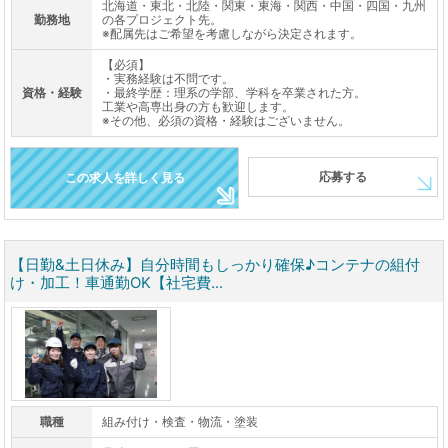
北海道・東北・北陸・関東・東海・関西・中国・四国・九州
勤務地
の各プロジェクト先。
※配属先はご希望を考慮しながら決定されます。
【必須】
・実務経験は不問です。
資格・経験
・最終学歴：理系の学部、学科を卒業された方。
工業や高専出身の方も歓迎します。
※その他、必須の資格・経験はございません。
応募する
この求人を詳しく見る
【日勤&土日休み】自分時間もしっかり確保♪コンテナの組付
け・加工！車通勤OK【社宅費...
職種
組み付け・検査・物流・塗装