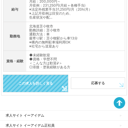
月給：200,000円～
月収例：231,250円(月給＋各種手当)
給与
※法定外残業手当31,250円/月（20h/月）
※上記月収例は目安のため、
生産状況や配...
北海道苫小牧市
勤務詳細：苫小牧市
通勤方法：車
勤務地
最寄り駅：苫小牧駅から車13分
※構内の無料駐車場利用OK
※社宅から送迎あり
◆未経験歓迎
◆資格・学歴不問
資格・経験
＜こんな方は歓迎♪＞
◎溶接・塗装経験がある方
応募する
この求人を詳しく見る
求人サイト イーアイデム
求人サイト イーアイデム正社員