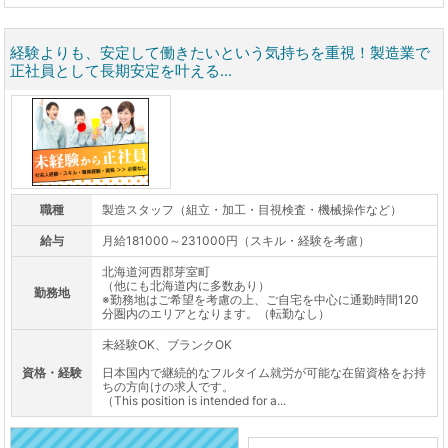
経験よりも、安定して働きたいという気持ちを重視！製造業で
正社員として長期安定を叶える...
職種
製造スタッフ（組立・加工・目視検査・機械操作など）
給与
月給181000～231000円（スキル・経験を考慮）
北海道河西郡芽室町
（他にも北海道内に多数あり）
勤務地
※勤務地はご希望を考慮の上、ご自宅を中心に通勤時間120
分圏内のエリアとなります。（転勤なし）
未経験OK、ブランクOK
資格・経験
日本国内で継続的なフルタイム就労が可能な在留資格をお持
ちの方向けの求人です。
（This position is intended for a...