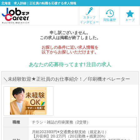
北海道 求人詳細｜正社員の転職を応援する求人情報
スタッフ
閲覧履歴
キープ
インタビュー
申し訳ございません。
この求人は掲載が終了しました。
お探しの条件に近い求人情報を
以下からお探しいただけます。
あなたの応募待ってます! 注目の求人
＼未経験歓迎★正社員のお仕事紹介！／印刷機オペレーター
職種
チラシ・雑誌の印刷業務（2交替）
月給202393円※交通費全額支給（規定あり）
【月収例】20.2万円（20日勤務＋残業20h）