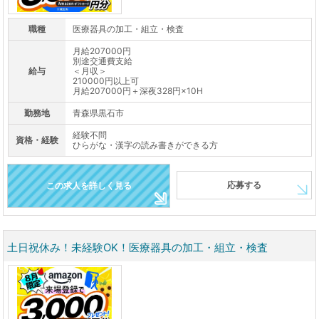
職種
医療器具の加工・組立・検査
月給207000円
別途交通費支給
給与
＜月収＞
210000円以上可
月給207000円＋深夜328円×10H
勤務地
青森県黒石市
経験不問
資格・経験
ひらがな・漢字の読み書きができる方
応募する
この求人を詳しく見る
土日祝休み！未経験OK！医療器具の加工・組立・検査