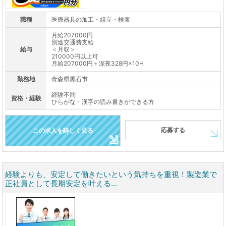
職種
医療器具の加工・組立・検査
月給207000円
別途交通費支給
給与
＜月収＞
210000円以上可
月給207000円＋深夜328円×10H
勤務地
青森県黒石市
経験不問
資格・経験
ひらがな・漢字の読み書きができる方
応募する
この求人を詳しく見る
経験よりも、安定して働きたいという気持ちを重視！製造業で
正社員として長期安定を叶える...