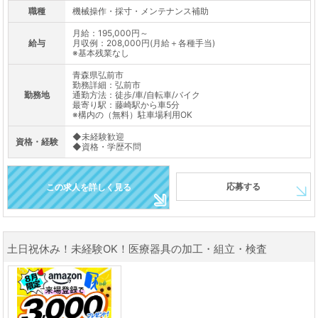
職種
機械操作・採寸・メンテナンス補助
月給：195,000円～
給与
月収例：208,000円(月給＋各種手当)
※基本残業なし
青森県弘前市
勤務詳細：弘前市
勤務地
通勤方法：徒歩/車/自転車/バイク
最寄り駅：藤崎駅から車5分
※構内の（無料）駐車場利用OK
◆未経験歓迎
資格・経験
◆資格・学歴不問
応募する
この求人を詳しく見る
土日祝休み！未経験OK！医療器具の加工・組立・検査