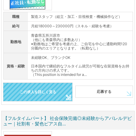
職種
製造スタッフ（組立・加工・目視検査・機械操作など）
給与
月給180000～230000円（スキル・経験を考慮）
青森県五所川原市
（他にも青森県内に多数あり）
勤務地
※勤務地はご希望を考慮の上、ご自宅を中心に通勤時間120
分圏内のエリアとなります。（転勤なし）
未経験OK、ブランクOK
資格・経験
日本国内で継続的なフルタイム就労が可能な在留資格をお持
ちの方向けの求人です。
（This position is intended for a...
応募する
この求人を詳しく見る
【フルタイムパート】 社会保険完備◎未経験からアパレルデビ
ュー｜社割有・髪色ピアス自...