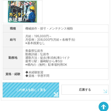
職種
機械操作・採寸・メンテナンス補助
月給：195,000円～
給与
月収例：208,000円(月給＋各種手当)
※基本残業なし
青森県弘前市
勤務詳細：弘前市
勤務地
通勤方法：徒歩/車/自転車/バイク
最寄り駅：藤崎駅から車5分
※構内の（無料）駐車場利用OK
◆未経験歓迎
資格・経験
◆資格・学歴不問
応募する
この求人を詳しく見る