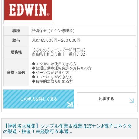
職種
設備保全（ミシン修理等）
給与
月給185,000円～200,000円
【みちのくジーンズ十和田工場】
勤務地
青森県十和田市東十一番町8-32
◆エクセルが使用できる方
◆普通自動車運転免許をお持ちの方
資格・経験
◆ジーンズが好きな方
◆モノづくりが好きな方
◆積極的に取り組める方
応募する
この求人を詳しく見る
【複数名大募集】シンプル作業＆残業ほぼナシ♪電子コネクタ
の製造・検査！未経験可☆車通...