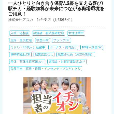
一人ひとりと向き合う保育/成長を支える喜び/
駅チカ・経験加算が未来につながる職場環境を
ご用意！
株式会社アスカ 仙台支店（jb586341）
入社日応相談
経験者・有資格者歓迎
女性活躍中
主婦・主夫歓迎
学歴不問
ブランクOK
ミドル（40代～）活躍中
ボーナス・賞与あり
10時～勤務OK
16時前退社OK
残業ほぼなし
残業少なめ（月20h未満）
産休・育休取得実績あり
退職金・財形貯蓄制度あり
各種手当（家族・役職・インセンティブなど）あり