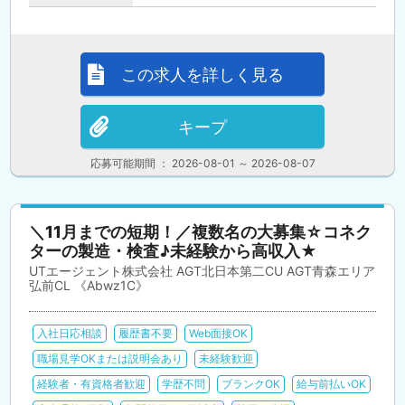
この求人を詳しく見る
キープ
応募可能期間 ： 2026-08-01 ～ 2026-08-07
＼11月までの短期！／複数名の大募集☆コネク
ターの製造・検査♪未経験から高収入★
UTエージェント株式会社 AGT北日本第二CU AGT青森エリア
弘前CL 《Abwz1C》
入社日応相談
履歴書不要
Web面接OK
職場見学OKまたは説明会あり
未経験歓迎
経験者・有資格者歓迎
学歴不問
ブランクOK
給与前払いOK