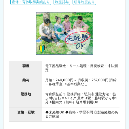
産休・育休取得実績あり
制服貸与
研修制度あり
職種
電子部品製造・リール処理・目視検査・寸法測
定
給与
月給：240,000円～ 月収例：257,000円(月給
＋各種手当) ※基本残業なし
勤務地
青森県弘前市 勤務詳細：弘前市 通勤方法：徒
歩/車/自転車/バイク 最寄り駅：藤崎駅から車5
分 ※構内の（無料）駐車場利用OK
資格・経験
◆未経験OK ◆資格・学歴不問 ◎製造経験のあ
る方歓迎