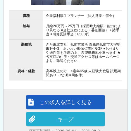
職種
企業福利厚生プランナー（法人営業・保全）
給与
月給20万円～25万円（採用時支給額・能力によ
り異なる ※当社規程による・委細面談）＋諸手
当 ※研修受講手当：8500円
勤務地
きた東北支社 弘前営業所 青森県弘前市大字堅
田1-4-3 あいおい損保弘前ビル3F ※お住まい
や適性等を考慮の上、希望勤務地を選べます ★
各支店の住所・交通アクセス等はホームページ
よりご確認ください
資格・経験
高卒以上の方 ※定年65歳 未経験大歓迎 試用期
間あり（2か月※同条件）
この求人を詳しく見る
キープ
応募可能期間 ： 2026-08-01 ～ 2026-08-31