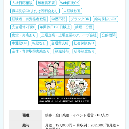
入社日応相談
履歴書不要
Web面接OK
職場見学OKまたは説明会あり
未経験歓迎
経験者・有資格者歓迎
学歴不問
ブランクOK
給与前払いOK
完全週休2日制
年間休日120日以上
禁煙・分煙
食堂・売店あり
上場企業・上場企業のグループ会社
公的機関
車通勤OK
転勤なし
交通費支給
社会保険あり
産休・育休取得実績あり
制服貸与
研修制度あり
職種
接客・窓口業務・イベント運営・PC入力
給与
月給：197,000円～ 月収例：202,000円(月給＋