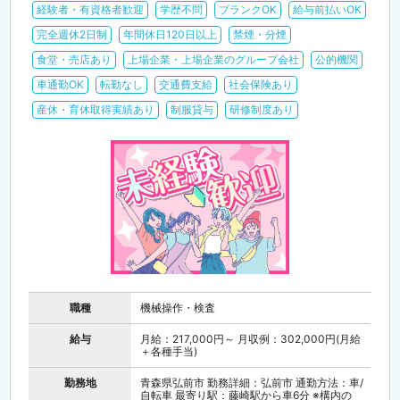
経験者・有資格者歓迎
学歴不問
ブランクOK
給与前払いOK
完全週休2日制
年間休日120日以上
禁煙・分煙
食堂・売店あり
上場企業・上場企業のグループ会社
公的機関
車通勤OK
転勤なし
交通費支給
社会保険あり
産休・育休取得実績あり
制服貸与
研修制度あり
職種
機械操作・検査
給与
月給：217,000円～ 月収例：302,000円(月給
＋各種手当)
勤務地
青森県弘前市 勤務詳細：弘前市 通勤方法：車/
自転車 最寄り駅：藤崎駅から車6分 ※構内の