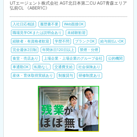
UTエージェント株式会社 AGT北日本第二CU AGT青森エリア
弘前CL 《ABER1C》
入社日応相談
履歴書不要
Web面接OK
職場見学OKまたは説明会あり
未経験歓迎
経験者・有資格者歓迎
学歴不問
ブランクOK
給与前払いOK
完全週休2日制
年間休日120日以上
禁煙・分煙
食堂・売店あり
上場企業・上場企業のグループ会社
公的機関
車通勤OK
転勤なし
交通費支給
社会保険あり
産休・育休取得実績あり
制服貸与
研修制度あり