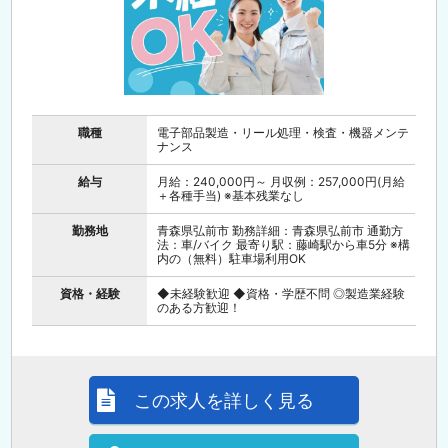
職種
電子部品製造・リール処理・検査・機器メンテ
ナンス
給与
月給：240,000円～ 月収例：257,000円(月給
＋各種手当) ※基本残業なし
勤務地
青森県弘前市 勤務詳細：青森県弘前市 通勤方
法：車/バイク 最寄り駅：藤崎駅から車5分 ※構
内の（無料）駐車場利用OK
資格・経験
◆未経験歓迎 ◆資格・学歴不問 ◎製造業経験
のある方歓迎！
この求人を詳しく見る