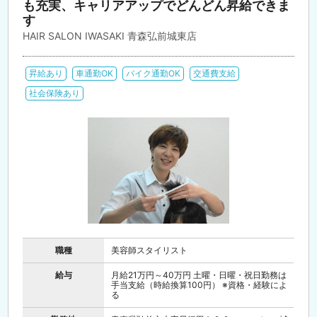
も充実、キャリアアップでどんどん昇給できま
す
HAIR SALON IWASAKI 青森弘前城東店
昇給あり
車通勤OK
バイク通勤OK
交通費支給
社会保険あり
職種
美容師スタイリスト
給与
月給21万円～40万円 土曜・日曜・祝日勤務は
手当支給（時給換算100円） ※資格・経験によ
る