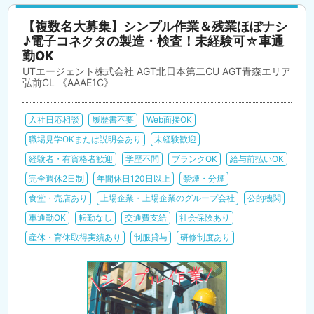
【複数名大募集】シンプル作業＆残業ほぼナシ
♪電子コネクタの製造・検査！未経験可☆車通
勤OK
UTエージェント株式会社 AGT北日本第二CU AGT青森エリア
弘前CL 《AAAE1C》
入社日応相談
履歴書不要
Web面接OK
職場見学OKまたは説明会あり
未経験歓迎
経験者・有資格者歓迎
学歴不問
ブランクOK
給与前払いOK
完全週休2日制
年間休日120日以上
禁煙・分煙
食堂・売店あり
上場企業・上場企業のグループ会社
公的機関
車通勤OK
転勤なし
交通費支給
社会保険あり
産休・育休取得実績あり
制服貸与
研修制度あり