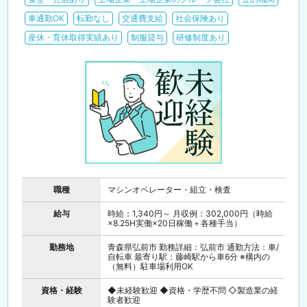
車通勤OK
転勤なし
交通費支給
社会保険あり
産休・育休取得実績あり
制服貸与
研修制度あり
職種
マシンオペレーター・組立・検査
給与
時給：1,340円～ 月収例：302,000円（時給
×8.25H実働×20日稼働＋各種手当）
勤務地
青森県弘前市 勤務詳細：弘前市 通勤方法：車/
自転車 最寄り駅：藤崎駅から車6分 ※構内の
（無料）駐車場利用OK
資格・経験
◆未経験歓迎 ◆資格・学歴不問 ◇製造業の経
験者歓迎