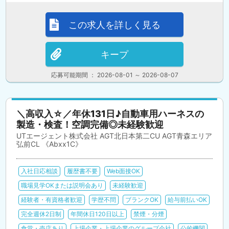
この求人を詳しく見る
キープ
応募可能期間 ： 2026-08-01 ～ 2026-08-07
＼高収入☆／年休131日♪自動車用ハーネスの
製造・検査！空調完備◎未経験歓迎
UTエージェント株式会社 AGT北日本第二CU AGT青森エリア
弘前CL 《Abxx1C》
入社日応相談
履歴書不要
Web面接OK
職場見学OKまたは説明会あり
未経験歓迎
経験者・有資格者歓迎
学歴不問
ブランクOK
給与前払いOK
完全週休2日制
年間休日120日以上
禁煙・分煙
食堂・売店あり
上場企業・上場企業のグループ会社
公的機関