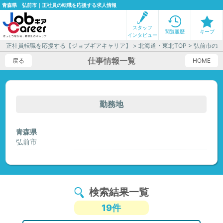
青森県 弘前市｜正社員の転職を応援する求人情報
スタッフ
閲覧履歴
キープ
インタビュー
正社員転職を応援する【ジョブギアキャリア】
>
北海道・東北TOP
> 弘前市の
仕事情報一覧
戻る
HOME
勤務地
青森県
弘前市
検索結果一覧
19件