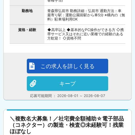
各種手当)
勤務地
青森県弘前市 勤務詳細：弘前市 通勤方法：車
最寄り駅：運動公園前駅から車5分 ※構内の（無
料）駐車場利用OK
資格・経験
◆高卒以上 ◆基本的なPC操作ができる方 ◇携
帯サービス又はそれに近い業種での経験のある
方歓迎！ ◇資格不問
この求人を詳しく見る
キープ
応募可能期間 ： 2026-08-01 ～ 2026-08-07
＼複数名大募集！／社宅費全額補助☆電子部品
（コネクター）の製造・検査◎未経験可！残業
ほぼなし