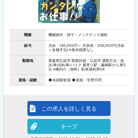
職種
機械操作・採寸・メンテナンス補助
給与
月給：195,000円～ 月収例：208,000円(月給
＋各種手当) ※基本残業なし
勤務地
青森県弘前市 勤務詳細：弘前市 通勤方法：徒
歩/車/自転車/バイク 最寄り駅：藤崎駅から車5
分 ※構内の（無料）駐車場利用OK
資格・経験
◆未経験歓迎 ◆資格・学歴不問
この求人を詳しく見る
キープ