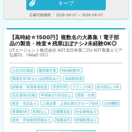
キープ
応募可能期間 ： 2026-08-01 ～ 2026-08-07
【高時給☆1500円】複数名の大募集！電子部
品の製造・検査★残業ほぼナシ♪未経験OK◎
UTエージェント株式会社 AGT北日本第二CU AGT青森エリア
弘前CL 《Aeaj1-DC》
入社日応相談
履歴書不要
Web面接OK
職場見学OKまたは説明会あり
未経験歓迎
経験者・有資格者歓迎
学歴不問
ブランクOK
給与前払いOK
完全週休2日制
年間休日120日以上
禁煙・分煙
食堂・売店あり
上場企業・上場企業のグループ会社
公的機関
車通勤OK
転勤なし
交通費支給
社会保険あり
産休・育休取得実績あり
制服貸与
研修制度あり