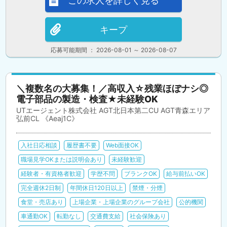
この求人を詳しく見る
キープ
応募可能期間 ： 2026-08-01 ～ 2026-08-07
＼複数名の大募集！／高収入☆残業ほぼナシ◎
電子部品の製造・検査★未経験OK
UTエージェント株式会社 AGT北日本第二CU AGT青森エリア
弘前CL 《Aeaj1C》
入社日応相談
履歴書不要
Web面接OK
職場見学OKまたは説明会あり
未経験歓迎
経験者・有資格者歓迎
学歴不問
ブランクOK
給与前払いOK
完全週休2日制
年間休日120日以上
禁煙・分煙
食堂・売店あり
上場企業・上場企業のグループ会社
公的機関
車通勤OK
転勤なし
交通費支給
社会保険あり