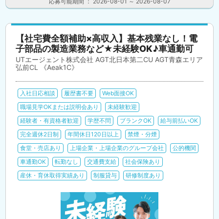
応募可能期間 ： 2026-08-01 ～ 2026-08-07
【社宅費全額補助×高収入】基本残業なし！電
子部品の製造業務など★未経験OK♪車通勤可
UTエージェント株式会社 AGT北日本第二CU AGT青森エリア
弘前CL 《Aeak1C》
入社日応相談
履歴書不要
Web面接OK
職場見学OKまたは説明会あり
未経験歓迎
経験者・有資格者歓迎
学歴不問
ブランクOK
給与前払いOK
完全週休2日制
年間休日120日以上
禁煙・分煙
食堂・売店あり
上場企業・上場企業のグループ会社
公的機関
車通勤OK
転勤なし
交通費支給
社会保険あり
産休・育休取得実績あり
制服貸与
研修制度あり