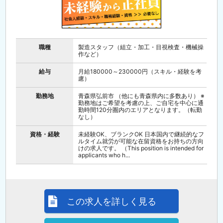
職種
製造スタッフ（組立・加工・目視検査・機械操
作など）
給与
月給180000～230000円（スキル・経験を考
慮）
勤務地
青森県弘前市 （他にも青森県内に多数あり） ※
勤務地はご希望を考慮の上、ご自宅を中心に通
勤時間120分圏内のエリアとなります。（転勤
なし）
資格・経験
未経験OK、ブランクOK 日本国内で継続的なフ
ルタイム就労が可能な在留資格をお持ちの方向
けの求人です。 （This position is intended for
applicants who h...
この求人を詳しく見る