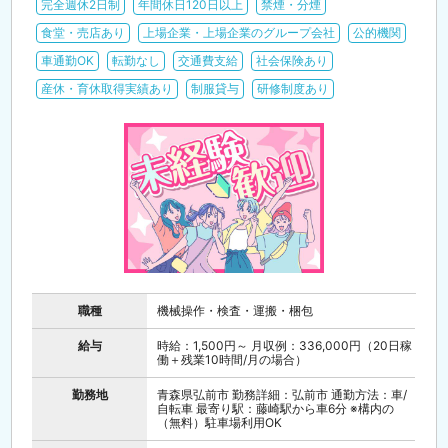
完全週休2日制
年間休日120日以上
禁煙・分煙
食堂・売店あり
上場企業・上場企業のグループ会社
公的機関
車通勤OK
転勤なし
交通費支給
社会保険あり
産休・育休取得実績あり
制服貸与
研修制度あり
職種
機械操作・検査・運搬・梱包
給与
時給：1,500円～ 月収例：336,000円（20日稼
働＋残業10時間/月の場合）
勤務地
青森県弘前市 勤務詳細：弘前市 通勤方法：車/
自転車 最寄り駅：藤崎駅から車6分 ※構内の
（無料）駐車場利用OK