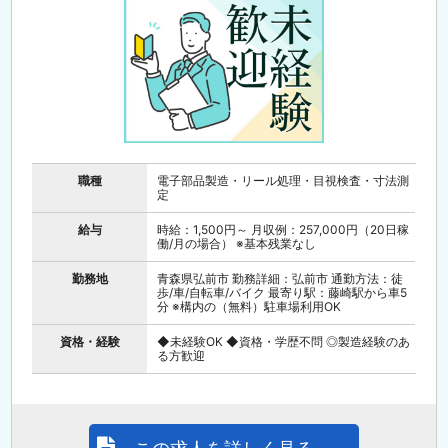
職種
電子部品製造・リール処理・目視検査・寸法測
定
給与
時給：1,500円～ 月収例：257,000円（20日稼
働/月の場合） ※基本残業なし
勤務地
青森県弘前市 勤務詳細：弘前市 通勤方法：徒
歩/車/自転車/バイク 最寄り駅：藤崎駅から車5
分 ※構内の（無料）駐車場利用OK
資格・経験
◆未経験OK ◆資格・学歴不問 ◎製造経験のあ
る方歓迎