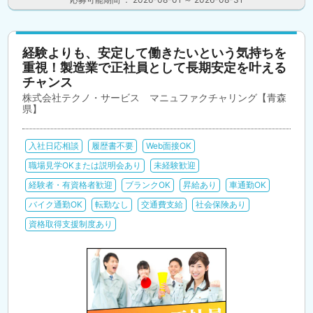
経験よりも、安定して働きたいという気持ちを
重視！製造業で正社員として長期安定を叶える
チャンス
株式会社テクノ・サービス マニュファクチャリング【青森
県】
入社日応相談
履歴書不要
Web面接OK
職場見学OKまたは説明会あり
未経験歓迎
経験者・有資格者歓迎
ブランクOK
昇給あり
車通勤OK
バイク通勤OK
転勤なし
交通費支給
社会保険あり
資格取得支援制度あり