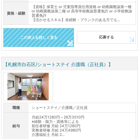
【資格】保育士 or 児童指導員任用資格 or 幼稚園教諭第一種
or 幼稚園教諭第二種 or 高等学校教諭普通免許 or 小学校教諭
資格・経験
普通免許
【活かせるスキル】未経験・ブランクのある方でも...
応募する
この求人を詳しく見る
【札幌市白石区/ショートステイ 介護職（正社員）】
職種
ショートステイ／介護職／正社員
月給24万1280円～26万3510円
※経験・能力・資格等による
給与
初任者研修 月給 24万1280円
実務者研修 月給 24万4980円
介護福祉士 月給 2...