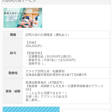
の訪問入浴サービス
職種
訪問入浴の介護職員（運転あり）
【月給】
254,000円～
給与
【別途支給】
・交通費支給（30,000円上限/月）
・家族手当（子供1名につき5,000円）
・資格手当（...
アスケア訪問入浴 札幌厚別
勤務地
北海道札幌市厚別区厚別中央3条1丁目6番3号
普通自動車免許（AT限定可）
【無資格・未経験でも大丈夫！介護業界経験者のブランク
OK】
資格・経験
＜こんな方も活躍できます！＞
主婦（夫）でブランクのある方
第二新卒,...