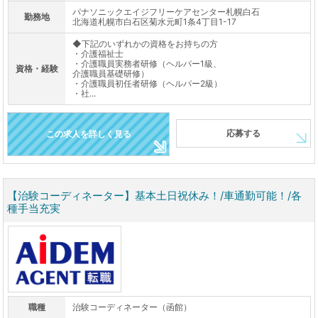
パナソニックエイジフリーケアセンター札幌白石
勤務地
北海道札幌市白石区菊水元町1条4丁目1-17
◆下記のいずれかの資格をお持ちの方
・介護福祉士
・介護職員実務者研修（ヘルパー1級、
資格・経験
介護職員基礎研修）
・介護職員初任者研修（ヘルパー2級）
・社...
応募する
この求人を詳しく見る
【治験コーディネーター】基本土日祝休み！/車通勤可能！/各
種手当充実
職種
治験コーディネーター（函館）