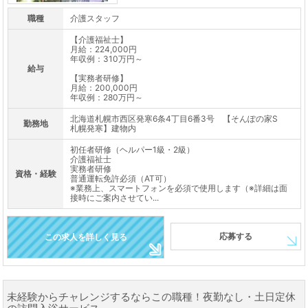
職種
介護スタッフ
【介護福祉士】
月給：224,000円
年収例：310万円～
給与
【実務者研修】
月給：200,000円
年収例：280万円～
北海道札幌市西区発寒6条4丁目6番3号 【そんぽの家S
勤務地
札幌発寒】建物内
初任者研修（ヘルパー1級・2級）
介護福祉士
実務者研修
資格・経験
普通運転免許必須（AT可）
※業務上、スマートフォンを必須で使用します（※詳細は面
接時にご案内させてい...
応募する
この求人を詳しく見る
未経験からチャレンジするならこの職種！夜勤なし・土日定休