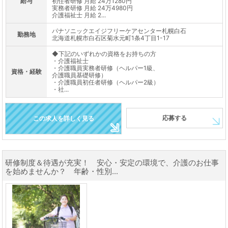
給与
初任者研修 月給 24万1280円
実務者研修 月給 24万4980円
介護福祉士 月給 2...
パナソニックエイジフリーケアセンター札幌白石
勤務地
北海道札幌市白石区菊水元町1条4丁目1-17
◆下記のいずれかの資格をお持ちの方
・介護福祉士
・介護職員実務者研修（ヘルパー1級、
資格・経験
介護職員基礎研修）
・介護職員初任者研修（ヘルパー2級）
・社...
応募する
この求人を詳しく見る
研修制度＆待遇が充実！ 安心・安定の環境で、介護のお仕事
を始めませんか？ 年齢・性別...