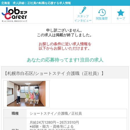
北海道 求人詳細｜正社員の転職を応援する求人情報
スタッフ
閲覧履歴
キープ
インタビュー
申し訳ございません。
この求人は掲載が終了しました。
お探しの条件に近い求人情報を
以下からお探しいただけます。
あなたの応募待ってます! 注目の求人
【札幌市白石区/ショートステイ 介護職（正社員）】
職種
ショートステイ／介護職／正社員
月給24万1280円～26万3510円
※経験・能力・資格等による