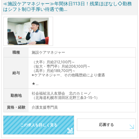
≪施設ケアマネジャー≫年間休日113日！残業ほぼなし◇勤務
はシフト制◎手厚い待遇で働...
職種
施設ケアマネジャー
（大卒）月給212,100円～
（短大・専門卒）月給206,100円～
（高卒）月給189,700円～
給与
※ケアマネジャー、その他職歴経により優遇
★...
社会福祉法人友朋会 北のカミーノ
勤務地
（北海道札幌市清田区北野三条3-15-1）
資格・経験
介護支援専門員
応募する
この求人を詳しく見る