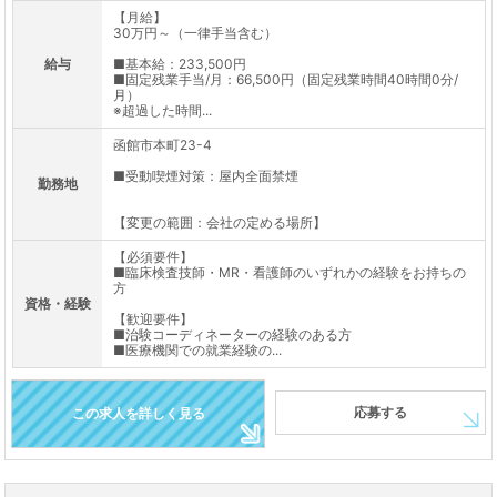
【月給】
30万円～（一律手当含む）
給与
■基本給：233,500円
■固定残業手当/月：66,500円（固定残業時間40時間0分/
月）
※超過した時間...
函館市本町23-4
■受動喫煙対策：屋内全面禁煙
勤務地
【変更の範囲：会社の定める場所】
【必須要件】
■臨床検査技師・MR・看護師のいずれかの経験をお持ちの
方
資格・経験
【歓迎要件】
■治験コーディネーターの経験のある方
■医療機関での就業経験の...
応募する
この求人を詳しく見る