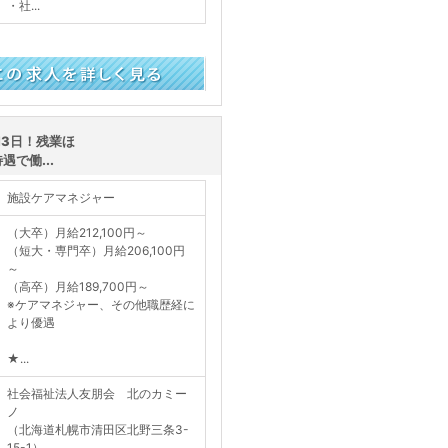
・社...
く見る
13日！残業ほ
で働...
施設ケアマネジャー
（大卒）月給212,100円～
（短大・専門卒）月給206,100円
～
（高卒）月給189,700円～
※ケアマネジャー、その他職歴経に
より優遇
★...
社会福祉法人友朋会 北のカミー
ノ
（北海道札幌市清田区北野三条3-
15-1）