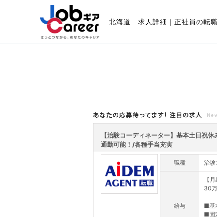
北海道 求人詳細｜正社員の転
あなたの応募待ってます!注目の求人
【治験コーディネーター】基本土日祝休
通勤可能！/各種手当充実
職種
治験
【月
30
給与
■基
■固