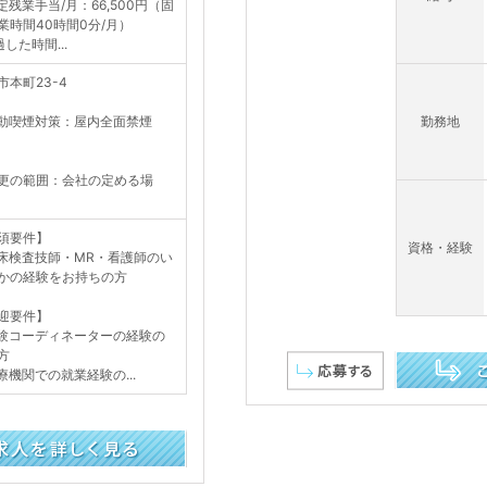
定残業手当/月：66,500円（固
業時間40時間0分/月）
した時間...
市本町23-4
動喫煙対策：屋内全面禁煙
勤務地
更の範囲：会社の定める場
須要件】
資格・経験
床検査技師・MR・看護師のい
かの経験をお持ちの方
迎要件】
験コーディネーターの経験の
方
療機関での就業経験の...
この求人を詳し