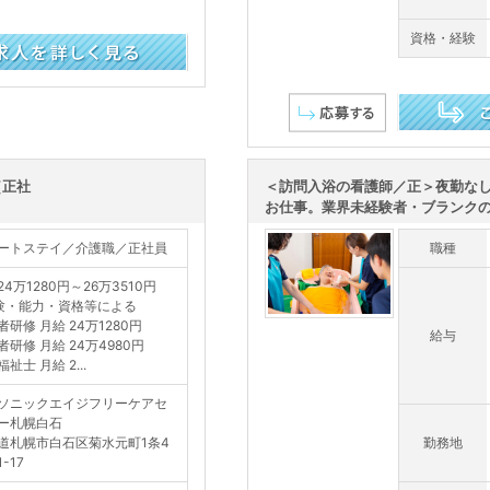
資格・経験
この求人を詳し
（正社
＜訪問入浴の看護師／正＞夜勤な
お仕事。業界未経験者・ブランクのあ
ートステイ／介護職／正社員
職種
4万1280円～26万3510円
験・能力・資格等による
者研修 月給 24万1280円
給与
者研修 月給 24万4980円
祉士 月給 2...
ソニックエイジフリーケアセ
ー札幌白石
道札幌市白石区菊水元町1条4
勤務地
-17