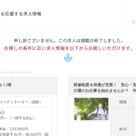
職を応援する求人情報
イ
申し訳ございません。この求人は掲載が終了しました。
お探しの条件に近い求人情報を以下からお探しいただけます。
み！/車
研修制度＆待遇が充実！ 安心・
介護のお仕事を始めませんか？ 年齢
コーディネーター（函館）
職種
給】
万円～（一律手当含む）
本給：233,500円
給与
定残業手当/月：66,500円（固