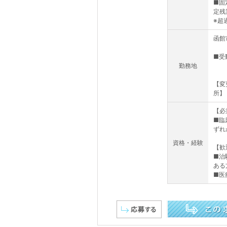
■固
定残
※超過
函館
■受
勤務地
【変
所】
【必
■臨
ずれ
資格・経験
【歓
■治
ある
■医
この求人を詳しく見る