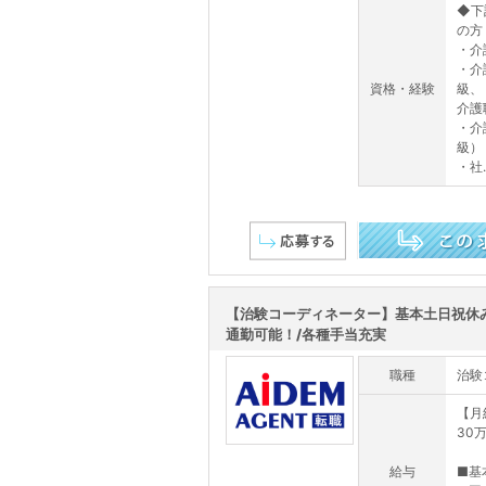
◆下
の方
・介
・介
資格・経験
級、
介護
・介
級）
・社..
この求人を詳しく見る
【治験コーディネーター】基本土日祝休
通勤可能！/各種手当充実
職種
治験
【月
30
給与
■基