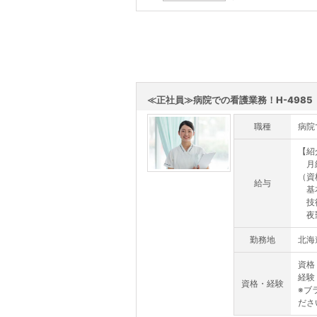
この求人を詳しく見る
≪正社員≫病院での看護業務！H-4985
職種
病院
【紹
月給：
（資
給与
基本給
技術
夜勤
勤務地
北海
資格
経験
資格・経験
※ブ
ださ