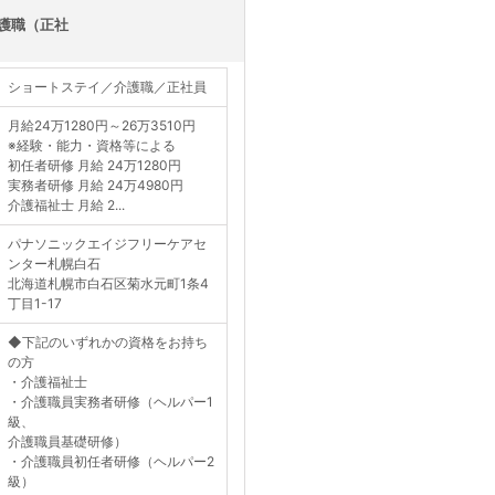
介護職（正社
ショートステイ／介護職／正社員
月給24万1280円～26万3510円
※経験・能力・資格等による
初任者研修 月給 24万1280円
実務者研修 月給 24万4980円
介護福祉士 月給 2...
パナソニックエイジフリーケアセ
ンター札幌白石
北海道札幌市白石区菊水元町1条4
丁目1-17
◆下記のいずれかの資格をお持ち
の方
・介護福祉士
・介護職員実務者研修（ヘルパー1
級、
介護職員基礎研修）
・介護職員初任者研修（ヘルパー2
級）