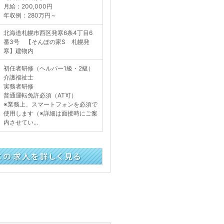
月給：200,000円
年収例：280万円～
北海道札幌市西区発寒6条4丁目6
番3号 【そんぽの家S 札幌発
寒】建物内
初任者研修（ヘルパー1級・2級）
介護福祉士
実務者研修
普通運転免許必須（AT可）
※業務上、スマートフォンを必須で
使用します（※詳細は面接時にご案
内させてい...
く見る