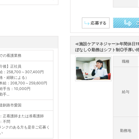
この求人を詳し
≪施設ケアマネジャー≫年間休日1
ぼなし◇勤務はシフト制◎手厚い待遇
での看護業務
職種
介後】正社員
258,700～307,400円
格・経験による）
：208,700～259,600円
手当：10,000円
給与
手...
道釧路市愛国
：正看護師または准看護師
：不問
ランクのある方も是非ご応募く
勤務地
い