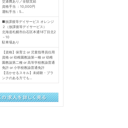
交通費あり／全額支給
資格手当 ：10,000円
運転手当：5...
■放課後等デイサービス オレンジ
２（放課後等デイサービス）
北海道札幌市白石区本通18丁目北2
－10
駐車場あり
【資格】保育士 or 児童指導員任用
資格 or 幼稚園教諭第一種 or 幼稚
園教諭第二種 or 高等学校教諭普通
免許 or 小学校教諭普通免許
【活かせるスキル】未経験・ブラ
ンクのある方でも...
く見る