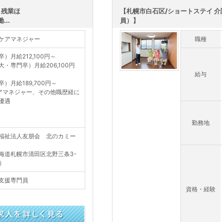
！残業ほ
【札幌市白石区/ショートステイ 
..
員）】
ケアマネジャー
職種
卒）月給212,100円～
大・専門卒）月給206,100円
給与
卒）月給189,700円～
アマネジャー、その他職歴経に
優遇
勤務地
福祉法人友朋会 北のカミー
海道札幌市清田区北野三条3-
1）
支援専門員
資格・経験