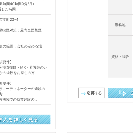
業時間40時間0分/月）
した時間...
市本町23-4
勤務地
動喫煙対策：屋内全面禁煙
更の範囲：会社の定める場
資格・経験
須要件】
床検査技師・MR・看護師のい
かの経験をお持ちの方
迎要件】
験コーディネーターの経験の
方
療機関での就業経験の...
この求人を詳し