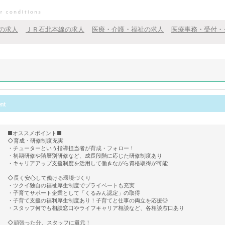
の求人
ＪＲ石北本線の求人
医療・介護・福祉の求人
医療事務・受付・
■オススメポイント■
◇育成・研修制度充実
・チューターという指導担当者が育成・フォロー！
・初期研修や階層別研修など、成長段階に応じた研修制度あり
・キャリアアップ支援制度を活用して働きながら資格取得が可能
◇長く安心して働ける環境づくり
・ツクイ独自の福祉厚生制度でプライベートも充実
・子育てサポート企業として「くるみん認定」の取得
・子育て支援の福利厚生制度あり！子育てと仕事の両立を応援◎
・スタッフ何でも相談窓口やライフキャリア相談など、各相談窓口あり
◇頑張った分、スタッフに還元！