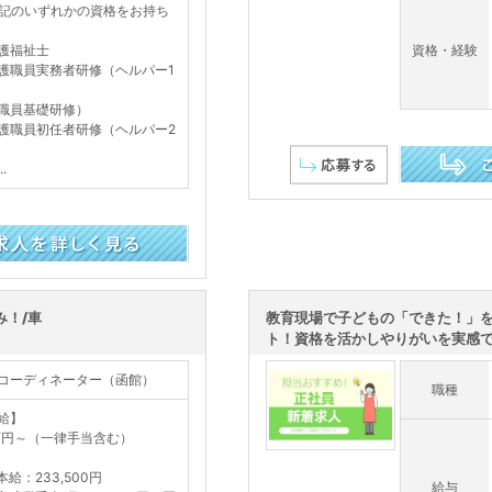
記のいずれかの資格をお持ち
護福祉士
資格・経験
護職員実務者研修（ヘルパー1
職員基礎研修）
護職員初任者研修（ヘルパー2
.
この求人を詳し
み！/車
教育現場で子どもの「できた！」
ト！資格を活かしやりがいを実感でき
コーディネーター（函館）
職種
給】
万円～（一律手当含む）
本給：233,500円
給与