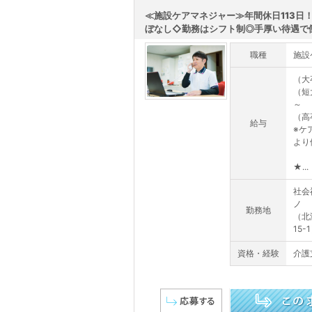
≪施設ケアマネジャー≫年間休日113日
ぼなし◇勤務はシフト制◎手厚い待遇で働.
職種
施設
（大
（短
～
（高
給与
※ケ
より
★...
社会
ノ
勤務地
（北
15-
資格・経験
介護