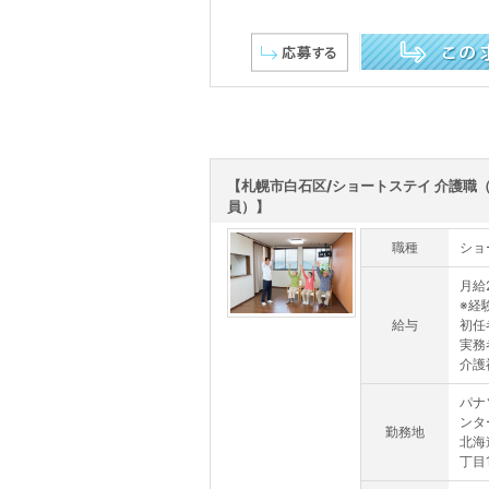
この求人を詳しく見る
【札幌市白石区/ショートステイ 介護職
員）】
職種
ショ
月給2
※経
給与
初任
実務
介護福
パナ
ンタ
勤務地
北海
丁目1