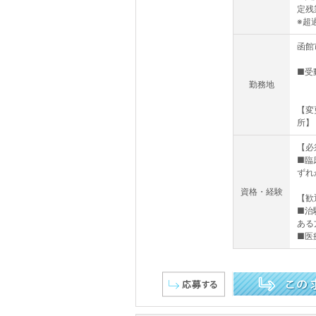
定残
※超過
函館
■受
勤務地
【変
所】
【必
■臨
ずれ
資格・経験
【歓
■治
ある
■医
この求人を詳しく見る