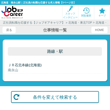
北海道 南永山駅｜正社員の転職を応援する求人情報【1ページ目】
スタッフ
閲覧履歴
キープ
インタビュー
正社員転職を応援する【ジョブギアキャリア】
>
北海道・東北TOP
>
北海道・
仕事情報一覧
戻る
HOME
路線・駅
ＪＲ石北本線(北海道)
南永山
条件を変えて検索する