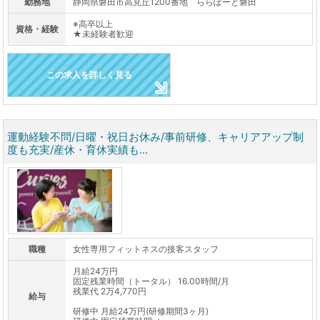
勤務地
静岡県磐田市高見丘1200番地 ららぽーと磐田
※高卒以上
資格・経験
★未経験者歓迎
この求人を詳しく見る
運動経験不問/日曜・祝日お休み/事前研修、キャリアアップ制
度も充実/産休・育休実績も...
職種
女性専用フィットネスの接客スタッフ
月給24万円
固定残業時間（トータル） 16.00時間/月
残業代 2万4,770円
給与
研修中 月給24万円(研修期間3ヶ月)