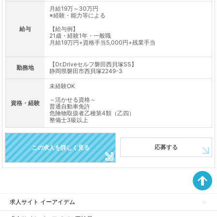
月給19万～30万円
※経験・能力等による
給与
【給与例】
21歳・経験1年・一般職
月給19万円+資格手当5,000円+残業手当
【Dr.Driveセルフ磐田西貝塚SS】
勤務地
静岡県磐田市西貝塚2249-3
未経験OK
～活かせる資格～
資格・経験
普通自動車免許
危険物取扱者乙種第4類（乙四）
整備士3級以上
応募する
この求人を詳しく見る
求人サイト イーアイデム