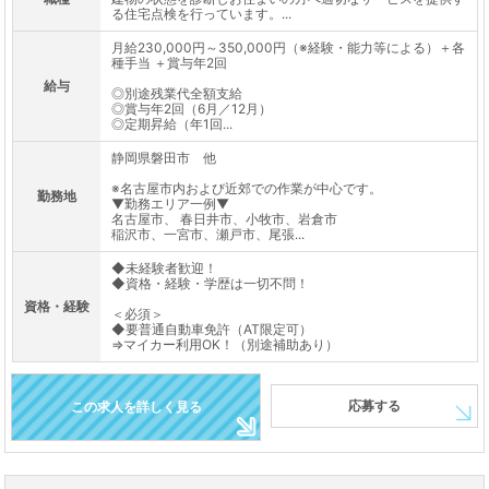
る住宅点検を行っています。...
月給230,000円～350,000円（※経験・能力等による）＋各
種手当 ＋賞与年2回
給与
◎別途残業代全額支給
◎賞与年2回（6月／12月）
◎定期昇給（年1回...
静岡県磐田市 他
※名古屋市内および近郊での作業が中心です。
勤務地
▼勤務エリア一例▼
名古屋市、 春日井市、小牧市、岩倉市
稲沢市、一宮市、瀬戸市、尾張...
◆未経験者歓迎！
◆資格・経験・学歴は一切不問！
資格・経験
＜必須＞
◆要普通自動車免許（AT限定可）
⇒マイカー利用OK！（別途補助あり）
応募する
この求人を詳しく見る