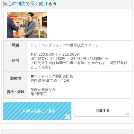
安心の制度で長く働ける★
職種
ソフトバンクショップの携帯販売スタッフ
月給 250,000円 ～ 325,000円
固定残業代: 24,782円 ～ 24,782円（15時間相当）
給与
＊時間外手当は時間外労働の有無にかかわらず、固定残業代
として支給し、...
■ソフトバンク磐田豊田店
勤務地
静岡県 磐田市 森下 12‐6
笑顔が素敵な方
資格・経験
第2新卒可
応募する
この求人を詳しく見る