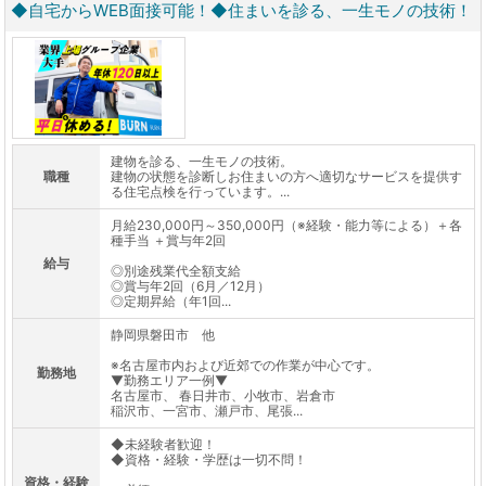
◆自宅からWEB面接可能！◆住まいを診る、一生モノの技術！
建物を診る、一生モノの技術。
職種
建物の状態を診断しお住まいの方へ適切なサービスを提供す
る住宅点検を行っています。...
月給230,000円～350,000円（※経験・能力等による）＋各
種手当 ＋賞与年2回
給与
◎別途残業代全額支給
◎賞与年2回（6月／12月）
◎定期昇給（年1回...
静岡県磐田市 他
※名古屋市内および近郊での作業が中心です。
勤務地
▼勤務エリア一例▼
名古屋市、 春日井市、小牧市、岩倉市
稲沢市、一宮市、瀬戸市、尾張...
◆未経験者歓迎！
◆資格・経験・学歴は一切不問！
資格・経験