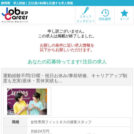
静岡県 求人詳細｜正社員の転職を応援する求人情報
スタッフ
閲覧履歴
キープ
インタビュー
申し訳ございません。
この求人は掲載が終了しました。
お探しの条件に近い求人情報を
以下からお探しいただけます。
あなたの応募待ってます! 注目の求人
運動経験不問/日曜・祝日お休み/事前研修、キャリアアップ制
度も充実/産休・育休実績も...
職種
女性専用フィットネスの接客スタッフ
月給24万円