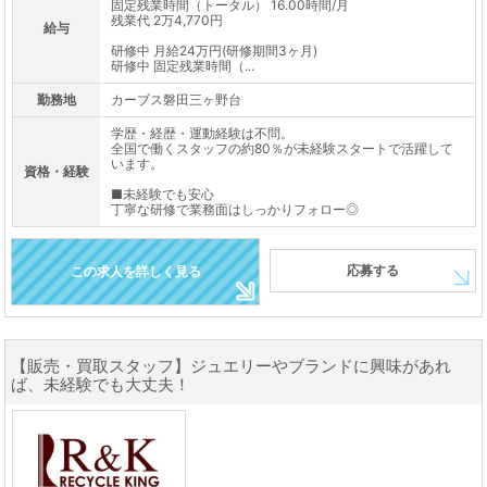
固定残業時間（トータル） 16.00時間/月
残業代 2万4,770円
給与
研修中 月給24万円(研修期間3ヶ月)
研修中 固定残業時間（...
勤務地
カーブス磐田三ヶ野台
学歴・経歴・運動経験は不問。
全国で働くスタッフの約80％が未経験スタートで活躍して
います。
資格・経験
■未経験でも安心
丁寧な研修で業務面はしっかりフォロー◎
応募する
この求人を詳しく見る
【販売・買取スタッフ】ジュエリーやブランドに興味があれ
ば、未経験でも大丈夫！