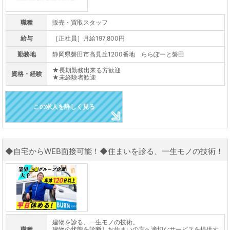
職種
販売・買取スタッフ
給与
［正社員］月給197,800円
勤務地
静岡県磐田市高見丘1200番地 ららぽーと磐田
★長期勤務出来る方歓迎
資格・経験
★未経験者歓迎
この求人を詳しく見る
◆自宅からWEB面接可能！◆住まいを診る、一生モノの技術！
建物を診る、一生モノの技術。
職種
建物の状態を診断しお住まいの方へ適切なサービスを提供す