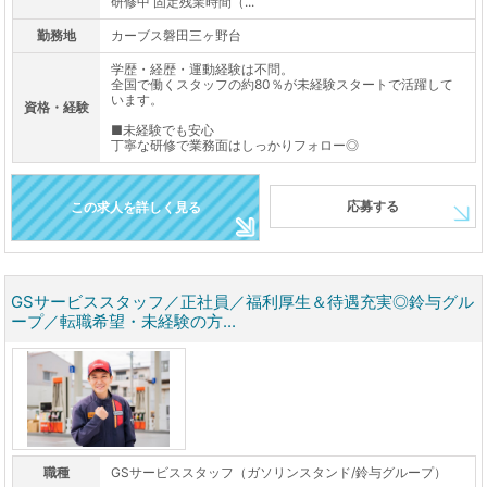
研修中 固定残業時間（...
勤務地
カーブス磐田三ヶ野台
学歴・経歴・運動経験は不問。
全国で働くスタッフの約80％が未経験スタートで活躍して
います。
資格・経験
■未経験でも安心
丁寧な研修で業務面はしっかりフォロー◎
応募する
この求人を詳しく見る
GSサービススタッフ／正社員／福利厚生＆待遇充実◎鈴与グル
ープ／転職希望・未経験の方...
職種
GSサービススタッフ（ガソリンスタンド/鈴与グループ）