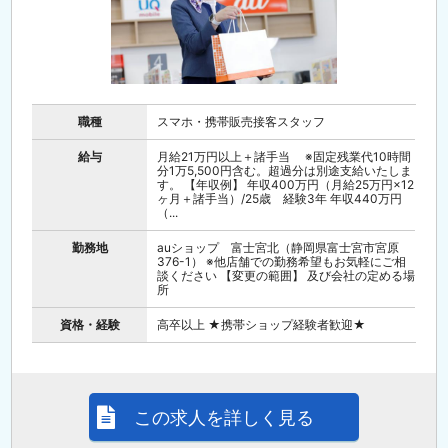
職種
スマホ・携帯販売接客スタッフ
給与
月給21万円以上＋諸手当 ※固定残業代10時間
分1万5,500円含む。超過分は別途支給いたしま
す。 【年収例】 年収400万円（月給25万円×12
ヶ月＋諸手当）/25歳 経験3年 年収440万円
（...
勤務地
auショップ 富士宮北（静岡県富士宮市宮原
376-1） ※他店舗での勤務希望もお気軽にご相
談ください 【変更の範囲】 及び会社の定める場
所
資格・経験
高卒以上 ★携帯ショップ経験者歓迎★
この求人を詳しく見る