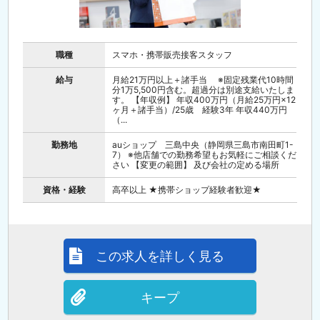
職種
スマホ・携帯販売接客スタッフ
給与
月給21万円以上＋諸手当 ※固定残業代10時間
分1万5,500円含む。超過分は別途支給いたしま
す。 【年収例】 年収400万円（月給25万円×12
ヶ月＋諸手当）/25歳 経験3年 年収440万円
（...
勤務地
auショップ 三島中央（静岡県三島市南田町1-
7） ※他店舗での勤務希望もお気軽にご相談くだ
さい 【変更の範囲】 及び会社の定める場所
資格・経験
高卒以上 ★携帯ショップ経験者歓迎★
この求人を詳しく見る
キープ