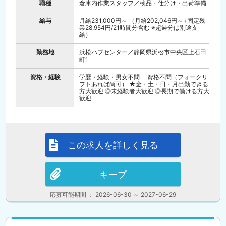
職種
倉庫内作業スタッフ／検品・仕分け・出荷準備
給与
月給231,000円～ （月給202,046円～+固定残
業28,954円/21時間分含む ※超過分は別途支
給）
勤務地
浜松ハブセンター／静岡県浜松市中央区上石田
町1
資格・経験
学歴・経験・男女不問 資格不問（フォークリ
フトあれば尚可） ★金・土・日・月出勤できる
方大歓迎 ◎未経験者大歓迎 ◎長期で働ける方大
歓迎
この求人を詳しく見る
キープ
応募可能期間 ： 2026-06-30 ～ 2027-06-29