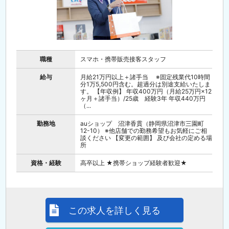
職種
スマホ・携帯販売接客スタッフ
給与
月給21万円以上＋諸手当 ※固定残業代10時間
分1万5,500円含む。超過分は別途支給いたしま
す。 【年収例】 年収400万円（月給25万円×12
ヶ月＋諸手当）/25歳 経験3年 年収440万円
（...
勤務地
auショップ 沼津香貫（静岡県沼津市三園町
12-10） ※他店舗での勤務希望もお気軽にご相
談ください 【変更の範囲】 及び会社の定める場
所
資格・経験
高卒以上 ★携帯ショップ経験者歓迎★
この求人を詳しく見る