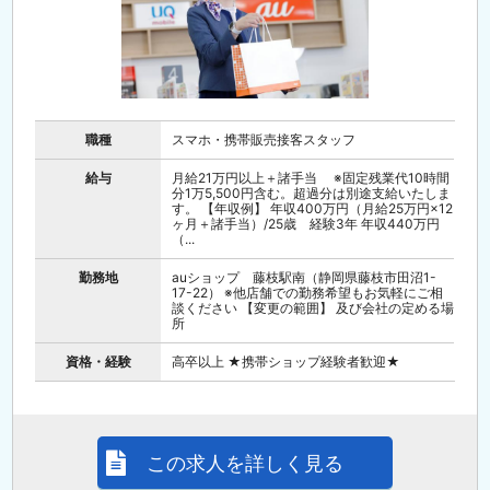
職種
スマホ・携帯販売接客スタッフ
給与
月給21万円以上＋諸手当 ※固定残業代10時間
分1万5,500円含む。超過分は別途支給いたしま
す。 【年収例】 年収400万円（月給25万円×12
ヶ月＋諸手当）/25歳 経験3年 年収440万円
（...
勤務地
auショップ 藤枝駅南（静岡県藤枝市田沼1-
17-22） ※他店舗での勤務希望もお気軽にご相
談ください 【変更の範囲】 及び会社の定める場
所
資格・経験
高卒以上 ★携帯ショップ経験者歓迎★
この求人を詳しく見る