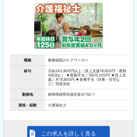
職種
療養病院のケアワーカー
給与
月給243,800円以上（賃上支援18,800円・夜勤
4回含む） ★夜勤手当／1回10,000円 ★賃上支
援／月18,800円 ★各種手当（扶養・住宅な
ど）別途支給
勤務地
静岡県静岡市葵区富沢792-1
資格・経験
介護福祉士
この求人を詳しく見る