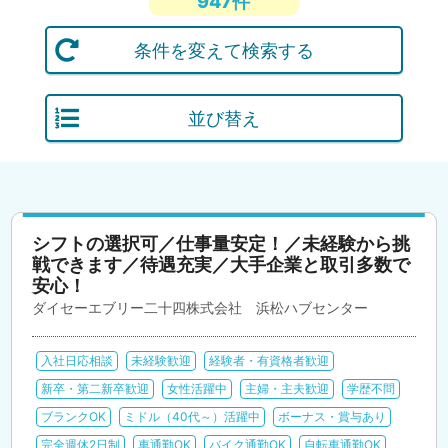
947件
条件を変えて検索する
並び替え
シフトの選択可／仕事量安定！／未経験から挑
戦できます／待遇充実／大手企業と取引多数で
安心！
ダイセーエブリー二十四株式会社 浜松ハブセンター
入社日応相談
未経験歓迎
経験者・有資格者歓迎
新卒・第二新卒歓迎
女性活躍中
主婦・主夫歓迎
学歴不問
ブランクOK
ミドル（40代～）活躍中
ボーナス・賞与あり
完全週休2日制
車通勤OK
バイク通勤OK
自転車通勤OK