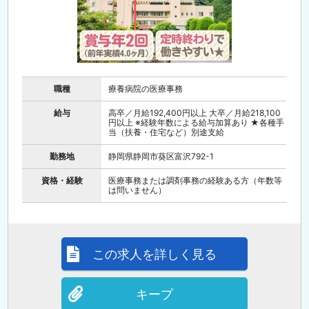
職種
療養病院の医療事務
給与
高卒／月給192,400円以上 大卒／月給218,100
円以上 ※経験年数による給与加算あり ★各種手
当（扶養・住宅など）別途支給
勤務地
静岡県静岡市葵区富沢792-1
資格・経験
医療事務または調剤事務の経験ある方（年数等
は問いません）
この求人を詳しく見る
キープ