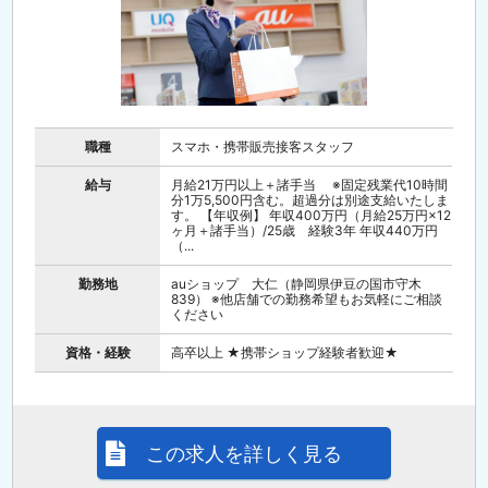
職種
スマホ・携帯販売接客スタッフ
給与
月給21万円以上＋諸手当 ※固定残業代10時間
分1万5,500円含む。超過分は別途支給いたしま
す。 【年収例】 年収400万円（月給25万円×12
ヶ月＋諸手当）/25歳 経験3年 年収440万円
（...
勤務地
auショップ 大仁（静岡県伊豆の国市守木
839） ※他店舗での勤務希望もお気軽にご相談
ください
資格・経験
高卒以上 ★携帯ショップ経験者歓迎★
この求人を詳しく見る