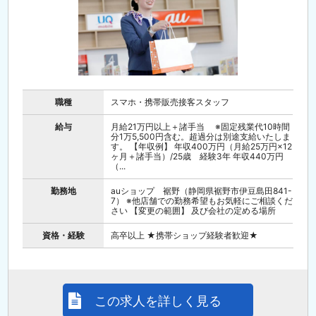
職種
スマホ・携帯販売接客スタッフ
給与
月給21万円以上＋諸手当 ※固定残業代10時間
分1万5,500円含む。超過分は別途支給いたしま
す。 【年収例】 年収400万円（月給25万円×12
ヶ月＋諸手当）/25歳 経験3年 年収440万円
（...
勤務地
auショップ 裾野（静岡県裾野市伊豆島田841-
7） ※他店舗での勤務希望もお気軽にご相談くだ
さい 【変更の範囲】 及び会社の定める場所
資格・経験
高卒以上 ★携帯ショップ経験者歓迎★
この求人を詳しく見る