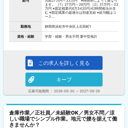
給与
月給27万円～33万円 ※時間帯によって異なり
ます。 ［1］27万円～29万円 ［2］31万円～33
万円 ※固定残業代6万3420円/42時間相当分含
む ※固定残業の超過分は別途支給 ※給与幅はコ
ース...
勤務地
静岡県浜松市中央区上石田町1
資格・経験
学歴・経験・男女不問 要中型免許
この求人を詳しく見る
キープ
応募可能期間 ： 2026-06-30 ～ 2027-06-29
倉庫作業／正社員／未経験OK／男女不問／涼
しい職場でシンプル作業。地元で腰を据えて働
きませんか？