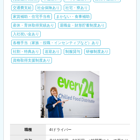
交通費支給
社会保険あり
社宅・寮あり
家賃補助・住宅手当有
まかない・食事補助
産休・育休取得実績あり
退職金・財形貯蓄制度あり
入社祝い金あり
各種手当（家族・役職・インセンティブなど）あり
社割・特典あり
送迎あり
制服貸与
研修制度あり
資格取得支援制度あり
職種
4tドライバー