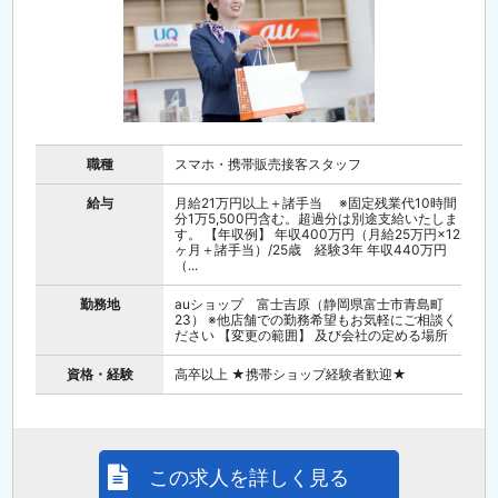
職種
スマホ・携帯販売接客スタッフ
給与
月給21万円以上＋諸手当 ※固定残業代10時間
分1万5,500円含む。超過分は別途支給いたしま
す。 【年収例】 年収400万円（月給25万円×12
ヶ月＋諸手当）/25歳 経験3年 年収440万円
（...
勤務地
auショップ 富士吉原（静岡県富士市青島町
23） ※他店舗での勤務希望もお気軽にご相談く
ださい 【変更の範囲】 及び会社の定める場所
資格・経験
高卒以上 ★携帯ショップ経験者歓迎★
この求人を詳しく見る