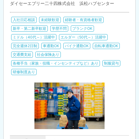
ダイセーエブリー二十四株式会社 浜松ハブセンター
入社日応相談
未経験歓迎
経験者・有資格者歓迎
新卒・第二新卒歓迎
学歴不問
ブランクOK
ミドル（40代～）活躍中
エルダー（50代～）活躍中
完全週休2日制
車通勤OK
バイク通勤OK
自転車通勤OK
交通費支給
社会保険あり
各種手当（家族・役職・インセンティブなど）あり
制服貸与
研修制度あり