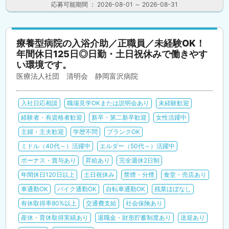
応募可能期間 ： 2026-08-01 ～ 2026-08-31
療養型病院の入浴介助／正職員／未経験OK！
年間休日125日◎日勤・土日祝休みで働きやす
い環境です。
医療法人社団 清明会 静岡富沢病院
入社日応相談
職場見学OKまたは説明会あり
未経験歓迎
経験者・有資格者歓迎
新卒・第二新卒歓迎
女性活躍中
主婦・主夫歓迎
学歴不問
ブランクOK
ミドル（40代～）活躍中
エルダー（50代～）活躍中
ボーナス・賞与あり
昇給あり
完全週休2日制
年間休日120日以上
土日祝休み
禁煙・分煙
食堂・売店あり
車通勤OK
バイク通勤OK
自転車通勤OK
残業ほぼなし
有休取得率80%以上
交通費支給
社会保険あり
産休・育休取得実績あり
退職金・財形貯蓄制度あり
送迎あり