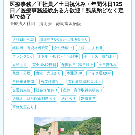
医療事務／正社員／土日祝休み・年間休日125
日／医療事務経験ある方歓迎！残業殆どなく定
時で終了
医療法人社団 清明会 静岡富沢病院
入社日応相談
職場見学OKまたは説明会あり
経験者・有資格者歓迎
女性活躍中
主婦・主夫歓迎
ブランクOK
ミドル（40代～）活躍中
ボーナス・賞与あり
昇給あり
完全週休2日制
年間休日120日以上
土日祝休み
禁煙・分煙
食堂・売店あり
車通勤OK
バイク通勤OK
自転車通勤OK
残業ほぼなし
有休取得率80%以上
交通費支給
社会保険あり
産休・育休取得実績あり
退職金・財形貯蓄制度あり
送迎あり
制服貸与
研修制度あり