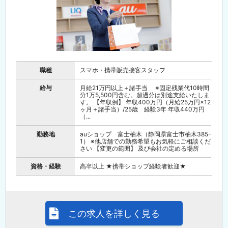
職種
スマホ・携帯販売接客スタッフ
給与
月給21万円以上＋諸手当 ※固定残業代10時間
分1万5,500円含む。超過分は別途支給いたしま
す。 【年収例】 年収400万円（月給25万円×12
ヶ月＋諸手当）/25歳 経験3年 年収440万円
（...
勤務地
auショップ 富士柚木（静岡県富士市柚木385-
1） ※他店舗での勤務希望もお気軽にご相談くだ
さい 【変更の範囲】 及び会社の定める場所
資格・経験
高卒以上 ★携帯ショップ経験者歓迎★
この求人を詳しく見る