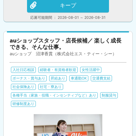
キープ
応募可能期間 ： 2026-08-01 ～ 2026-08-31
auショップスタッフ・店長候補／ 楽しく成長
できる、そんな仕事。
auショップ 沼津香貫（株式会社エス・ティー・シー）
入社日応相談
経験者・有資格者歓迎
女性活躍中
ボーナス・賞与あり
昇給あり
車通勤OK
交通費支給
社会保険あり
社宅・寮あり
各種手当（家族・役職・インセンティブなど）あり
制服貸与
研修制度あり