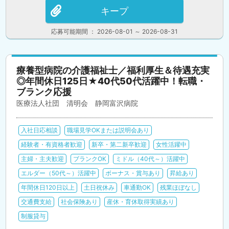
キープ
応募可能期間 ： 2026-08-01 ～ 2026-08-31
療養型病院の介護福祉士／福利厚生＆待遇充実
◎年間休日125日★40代50代活躍中！転職・
ブランク応援
医療法人社団 清明会 静岡富沢病院
入社日応相談
職場見学OKまたは説明会あり
経験者・有資格者歓迎
新卒・第二新卒歓迎
女性活躍中
主婦・主夫歓迎
ブランクOK
ミドル（40代～）活躍中
エルダー（50代～）活躍中
ボーナス・賞与あり
昇給あり
年間休日120日以上
土日祝休み
車通勤OK
残業ほぼなし
交通費支給
社会保険あり
産休・育休取得実績あり
制服貸与