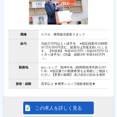
職種
スマホ・携帯販売接客スタッフ
給与
月給21万円以上＋諸手当 ※固定残業代10時間
分1万5,500円含む。超過分は別途支給いたしま
す。 【年収例】 年収400万円（月給25万円×12
ヶ月＋諸手当）/25歳 経験3年 年収440万円
（...
勤務地
auショップ 焼津中央（静岡県焼津市西小川1-
1-8） ※他店舗での勤務希望もお気軽にご相談く
ださい 【変更の範囲】 及び会社の定める場所
資格・経験
高卒以上 ★携帯ショップ経験者歓迎★
この求人を詳しく見る