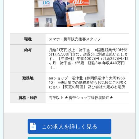
職種
スマホ・携帯販売接客スタッフ
給与
月給21万円以上＋諸手当 ※固定残業代10時間
分1万5,500円含む。超過分は別途支給いたしま
す。 【年収例】 年収400万円（月給25万円×12
ヶ月＋諸手当）/25歳 経験3年 年収440万円
（...
勤務地
auショップ 沼津北（静岡県沼津市大岡1956-
10） ※他店舗での勤務希望もお気軽にご相談く
ださい 【変更の範囲】 及び会社の定める場所
資格・経験
高卒以上 ★携帯ショップ経験者歓迎★
この求人を詳しく見る