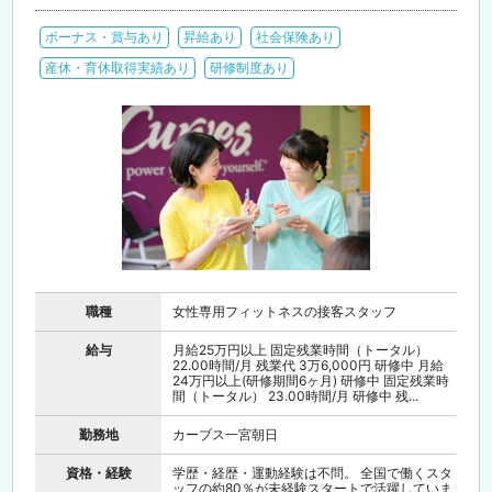
ボーナス・賞与あり
昇給あり
社会保険あり
産休・育休取得実績あり
研修制度あり
職種
女性専用フィットネスの接客スタッフ
給与
月給25万円以上 固定残業時間（トータル）
22.00時間/月 残業代 3万6,000円 研修中 月給
24万円以上(研修期間6ヶ月) 研修中 固定残業時
間（トータル） 23.00時間/月 研修中 残...
勤務地
カーブス一宮朝日
資格・経験
学歴・経歴・運動経験は不問。 全国で働くスタ
ッフの約80％が未経験スタートで活躍していま