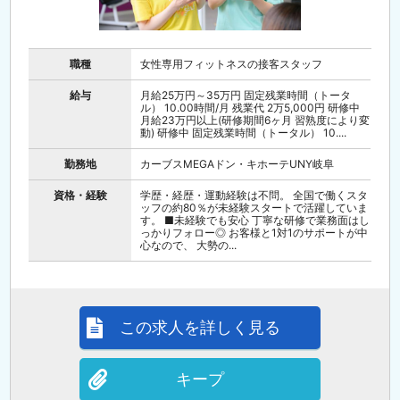
職種
女性専用フィットネスの接客スタッフ
給与
月給25万円～35万円 固定残業時間（トータ
ル） 10.00時間/月 残業代 2万5,000円 研修中
月給23万円以上(研修期間6ヶ月 習熟度により変
動) 研修中 固定残業時間（トータル） 10....
勤務地
カーブスMEGAドン・キホーテUNY岐阜
資格・経験
学歴・経歴・運動経験は不問。 全国で働くスタ
ッフの約80％が未経験スタートで活躍していま
す。 ■未経験でも安心 丁寧な研修で業務面はし
っかりフォロー◎ お客様と1対1のサポートが中
心なので、 大勢の...
この求人を詳しく見る
キープ