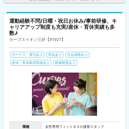
運動経験不問/日曜・祝日お休み/事前研修、キ
ャリアアップ制度も充実/産休・育休実績も多
数♪
カーブスイオン三好【91927】
ボーナス・賞与あり
昇給あり
社会保険あり
産休・育休取得実績あり
研修制度あり
職種
女性専用フィットネスの接客スタッフ