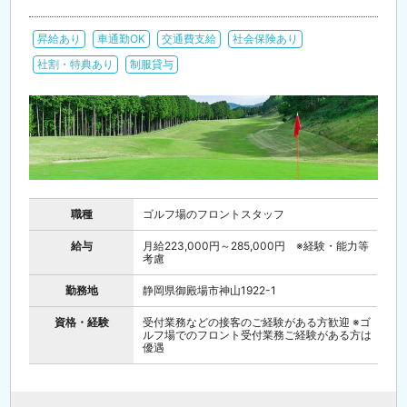
昇給あり
車通勤OK
交通費支給
社会保険あり
社割・特典あり
制服貸与
職種
ゴルフ場のフロントスタッフ
給与
月給223,000円～285,000円 ※経験・能力等
考慮
勤務地
静岡県御殿場市神山1922-1
資格・経験
受付業務などの接客のご経験がある方歓迎 ※ゴ
ルフ場でのフロント受付業務ご経験がある方は
優遇