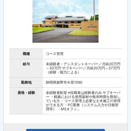
職種
コース管理
給与
未経験者・アシスタントキーパー／月給20万円
～30万円 サブキーパー／月給20万円～37万円
（経験・能力による）
勤務地
静岡県裾野市今里1060
資格・経験
未経験者歓迎 ※役職者は経験者のみ サブキーパ
ー ・植栽における使用薬材や散布時期を熟知し
ている方 ・コース管理上必要な土木施工の管理
ができる方 ・PC業務（システム入力や日報管
理等） ・MSオフィ...