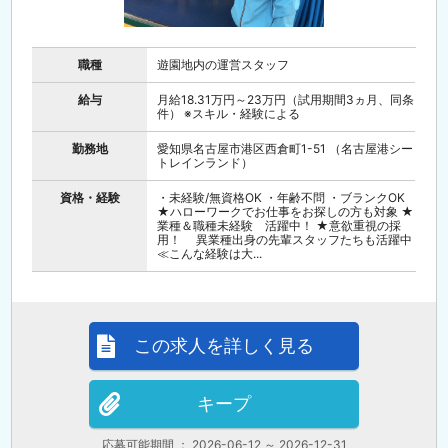
職種
遊園地内の運営スタッフ
給与
月給18.31万円～23万円（試用期間3ヵ月、同条
件） ※スキル・経験による
勤務地
愛知県名古屋市港区西倉町1-51 （名古屋港シー
トレインランド）
資格・経験
・未経験/無資格OK ・年齢不問 ・ブランクOK
★ハローワークでお仕事をお探しの方も対象 ★
業種＆職種未経験 活躍中！ ★意欲重視の採
用！ 異業種出身の先輩スタッフたちも活躍中
≪こんな経験は大...
この求人を詳しく見る
キープ
応募可能期間 ： 2026-06-12 ～ 2026-12-31