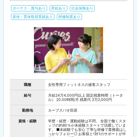
ボーナス・賞与あり
昇給あり
社会保険あり
産休・育休取得実績あり
研修制度あり
職種
女性専用フィットネスの接客スタッフ
給与
月給24万4,000円以上 固定残業時間（トータ
ル） 20.00時間/月 残業代 3万2,000円
勤務地
カーブスパオ田原
資格・経験
学歴・経歴・運動経験は不問。 全国で働くスタ
ッフの約80％が未経験スタートで活躍していま
す。 ■未経験でも安心 丁寧な研修で業務面はし
っかりフォロー◎ お客様と1対1のサポートが中