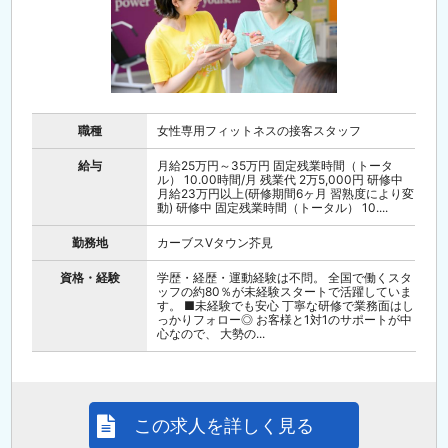
職種
女性専用フィットネスの接客スタッフ
給与
月給25万円～35万円 固定残業時間（トータ
ル） 10.00時間/月 残業代 2万5,000円 研修中
月給23万円以上(研修期間6ヶ月 習熟度により変
動) 研修中 固定残業時間（トータル） 10....
勤務地
カーブスVタウン芥見
資格・経験
学歴・経歴・運動経験は不問。 全国で働くスタ
ッフの約80％が未経験スタートで活躍していま
す。 ■未経験でも安心 丁寧な研修で業務面はし
っかりフォロー◎ お客様と1対1のサポートが中
心なので、 大勢の...
この求人を詳しく見る