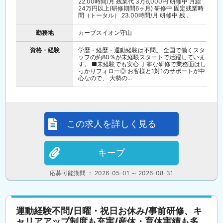
22.00時間/月 残業代 3万6,000円 研修中 月給
24万円以上(研修期間6ヶ月) 研修中 固定残業時
間（トータル） 23.00時間/月 研修中 残...
勤務地
カーブスイオン守山
資格・経験
学歴・経歴・運動経験は不問。 全国で働くスタ
ッフの約80％が未経験スタートで活躍していま
す。 ■未経験でも安心 丁寧な研修で業務面はし
っかりフォロー◎ お客様と1対1のサポートが中
心なので、 大勢の...
この求人を詳しく見る
キープ
応募可能期間 ： 2026-05-01 ～ 2026-08-31
運動経験不問/日曜・祝日お休み/事前研修、キ
ャリアアップ制度も充実/産休・育休実績も多