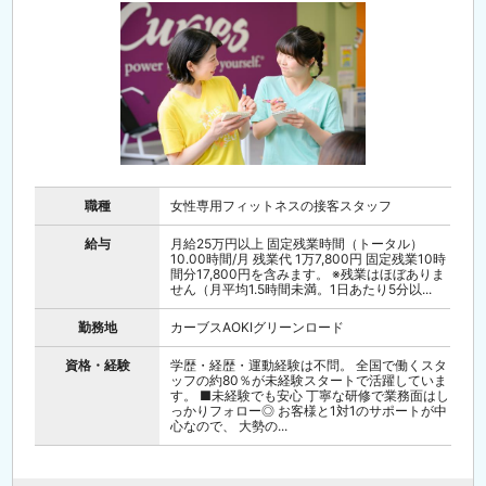
職種
女性専用フィットネスの接客スタッフ
給与
月給25万円以上 固定残業時間（トータル）
10.00時間/月 残業代 1万7,800円 固定残業10時
間分17,800円を含みます。 ※残業はほぼありま
せん（月平均1.5時間未満。1日あたり5分以...
勤務地
カーブスAOKIグリーンロード
資格・経験
学歴・経歴・運動経験は不問。 全国で働くスタ
ッフの約80％が未経験スタートで活躍していま
す。 ■未経験でも安心 丁寧な研修で業務面はし
っかりフォロー◎ お客様と1対1のサポートが中
心なので、 大勢の...