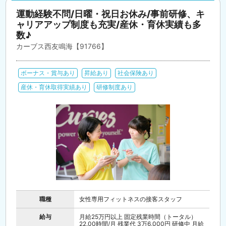
運動経験不問/日曜・祝日お休み/事前研修、キ
ャリアアップ制度も充実/産休・育休実績も多
数♪
カーブス西友鳴海【91766】
ボーナス・賞与あり
昇給あり
社会保険あり
産休・育休取得実績あり
研修制度あり
職種
女性専用フィットネスの接客スタッフ
給与
月給25万円以上 固定残業時間（トータル）
22.00時間/月 残業代 3万6,000円 研修中 月給