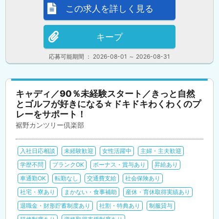
この求人を詳しく見る
キープ
応募可能期間 ： 2026-08-01 ～ 2026-08-31
キャディ／90％未経験スタート／きっと自然
とゴルフが好きになる☆ドキドキわくわくのプ
レーをサポート！
裾野カンツリー倶楽部
入社日応相談
未経験歓迎
女性活躍中
主婦・主夫歓迎
学歴不問
ブランクOK
ボーナス・賞与あり
昇給あり
車通勤OK
転勤なし
交通費支給
社会保険あり
社宅・寮あり
まかない・食事補助
産休・育休取得実績あり
退職金・財形貯蓄制度あり
社割・特典あり
制服貸与