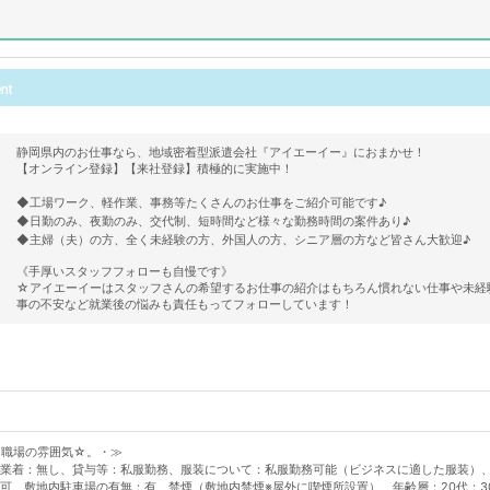
静岡県内のお仕事なら、地域密着型派遣会社『アイエーイー』におまかせ！
【オンライン登録】【来社登録】積極的に実施中！
◆工場ワーク、軽作業、事務等たくさんのお仕事をご紹介可能です♪
◆日勤のみ、夜勤のみ、交代制、短時間など様々な勤務時間の案件あり♪
◆主婦（夫）の方、全く未経験の方、外国人の方、シニア層の方など皆さん大歓迎♪
《手厚いスタッフフォローも自慢です》
☆アイエーイーはスタッフさんの希望するお仕事の紹介はもちろん慣れない仕事や未経
事の不安など就業後の悩みも責任もってフォローしています！
☆職場の雰囲気☆。・≫
業着：無し、貸与等：私服勤務、服装について：私服勤務可能（ビジネスに適した服装）
可、敷地内駐車場の有無：有、禁煙（敷地内禁煙※屋外に喫煙所設置）、年齢層：20代；3