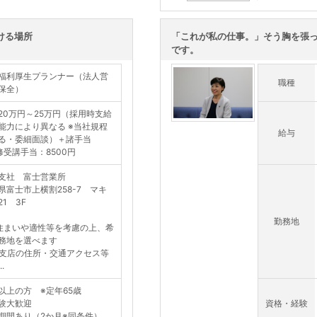
この求人を詳し
ける場所
「これが私の仕事。」そう胸を張
です。
福利厚生プランナー（法人営
職種
保全）
20万円～25万円（採用時支給
能力により異なる ※当社規程
給与
る・委細面談）＋諸手当
修受講手当：8500円
支社 富士営業所
県富士市上横割258-7 マキ
21 3F
勤務地
住まいや適性等を考慮の上、希
務地を選べます
支店の住所・交通アクセス等
.
以上の方 ※定年65歳
験大歓迎
資格・経験
期間あり（2か月※同条件）