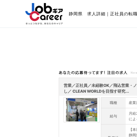
静岡県 求人詳細｜正社員の転
あなたの応募待ってます!注目の求人
営業／正社員／未経験OK／飛込営業・
し／ CLEAN WORLDを目指す研究...
職種
産業
月給
給与
によ
【本
静岡