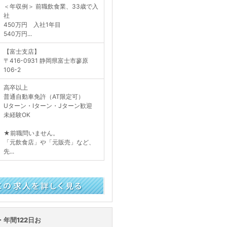
＜年収例＞ 前職飲食業、33歳で入
社
450万円 入社1年目
540万円...
【富士支店】
〒416-0931 静岡県富士市蓼原
106-2
高卒以上
普通自動車免許（AT限定可）
Uターン・Iターン・Jターン歓迎
未経験OK
★前職問いません。
「元飲食店」や「元販売」など、
先...
く見る
年間122日お