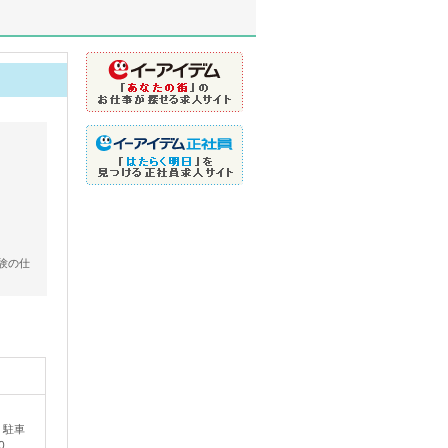
験の仕
、駐車
0