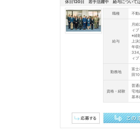
休日120日 若手活躍中 給与については.
職種
不動
月給
ィブ
※経
給与
上決
年収例
33
ィブ＋
富士
勤務地
田10
普通
資格・経験
宅地
基本
この求人を詳しく見る