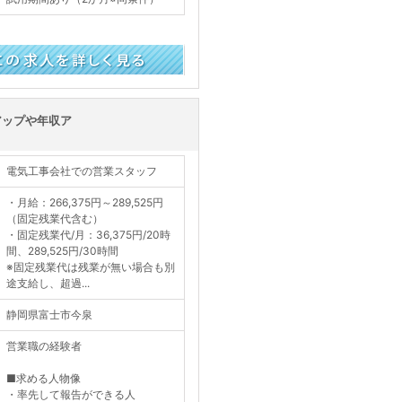
く見る
アップや年収ア
電気工事会社での営業スタッフ
・月給：266,375円～289,525円
（固定残業代含む）
・固定残業代/月：36,375円/20時
間、289,525円/30時間
※固定残業代は残業が無い場合も別
途支給し、超過...
静岡県富士市今泉
営業職の経験者
■求める人物像
・率先して報告ができる人