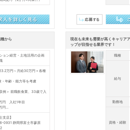
この求人を詳し
職種から
現在も未来も需要が高くキャリア
ップが目指せる業界です！
ション経営・土地活用の企画
職種
職
23.2万円～月給30万円＋各種
給与
験・年齢・能力等を考慮
収例＞ 前職飲食業、33歳で入
勤務地
0万円 入社1年目
万円...
士支店】
資格・経験
16-0931 静岡県富士市蓼原
-2