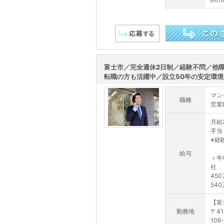
この求人を詳しく見る
富士市／完全週休2日制／経験不問／他
転職の方も活躍中／設立50年の安定環境
マン
職種
営業
月給
手当
※経
給与
＜年
社
45
540
【富
勤務地
〒4
106