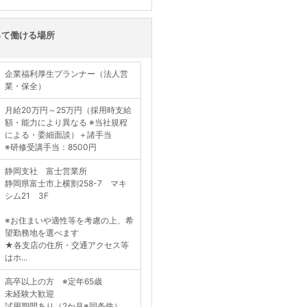
く見る
って働ける場所
企業福利厚生プランナー（法人営
業・保全）
月給20万円～25万円（採用時支給
額・能力により異なる ※当社規程
による・委細面談）＋諸手当
※研修受講手当：8500円
静岡支社 富士営業所
静岡県富士市上横割258-7 マキ
シム21 3F
※お住まいや適性等を考慮の上、希
望勤務地を選べます
★各支店の住所・交通アクセス等
はホ...
高卒以上の方 ※定年65歳
未経験大歓迎
試用期間あり（2か月※同条件）