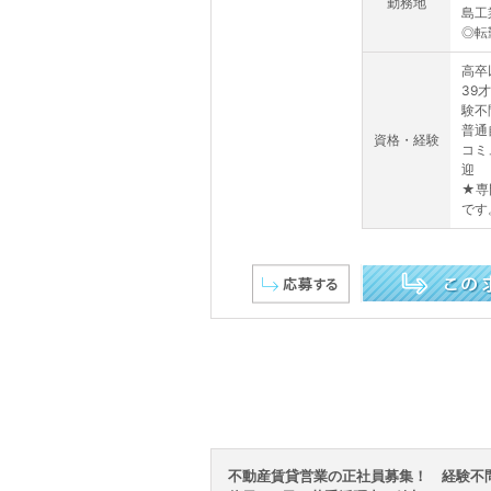
勤務地
島工
◎転
高
39
験
普通
資格・経験
コミ
迎
★専
です
この求人を詳しく見る
不動産賃貸営業の正社員募集！ 経験不