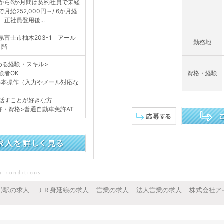
から6か月間は契約社員で未経
で月給252,000円～/ 6か月経
、正社員登用後...
県富士市柚木203-1 アール
勤務地
1階
める経験・スキル>
験者OK
資格・経験
基本操作（入力やメール対応な
話すことが好きな方
許・資格>普通自動車免許AT
この求人を詳し
Ｒ)駅の求人
ＪＲ身延線の求人
営業の求人
法人営業の求人
株式会社ア