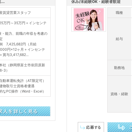
..
休み/未経験OK・経験者歓迎
産賃貸営業スタッフ
職種
25万円～35万円＋インセンテ
験・能力、前職の年収を考慮の
定
給与
 7,425,682円（月給
4,000円×12ヶ月＋インセンテ
賞与3,417,682...
本社（静岡県富士市依田原新
勤務地
6-3）
自動車運転免許（AT限定可）
建物取引士資格者優遇
的なPC操作（Word・Excel）
資格・経験