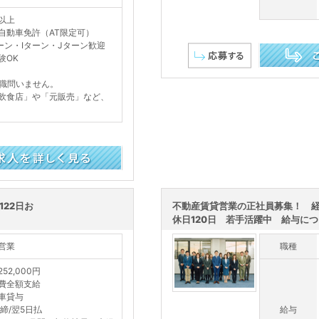
以上
自動車免許（AT限定可）
ーン・Iターン・Jターン歓迎
験OK
この求人を詳し
職問いません。
飲食店」や「元販売」など、
22日お
不動産賃貸営業の正社員募集！ 
休日120日 若手活躍中 給与につい
営業
職種
52,000円
費全額支給
車貸与
日締/翌5日払
給与