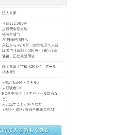
法人営業
月給252,000円
交通費全額支給
社有車貸与
20日締/翌5日払
入社から6か月間は契約社員で未経
験者で月給252,000円～/ 6か月経
過後、正社員登用後...
静岡県富士市柚木203-1 アール
柚木1階
<求める経験・スキル>
未経験者OK
PC基本操作（入力やメール対応な
ど）
人と話すことが好きな方
<免許・資格>普通自動車免許AT