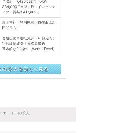
年収例 7,425,682円（月給
334,000円×12ヶ月＋インセンテ
ィブ＋賞与3,417,682...
富士本社（静岡県富士市依田原新
田106-3）
普通自動車運転免許（AT限定可）
宅地建物取引士資格者優遇
基本的なPC操作（Word・Excel）
く見る
イエーイーの求人