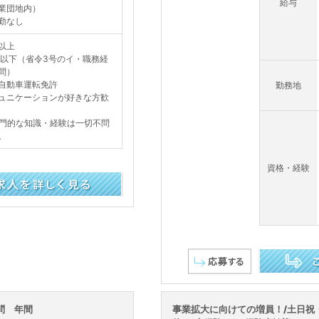
給与
業団地内）
勤なし
卒以上
才以下（省令3号のイ・職務経
不問）
自動車運転免許
勤務地
ュニケーションが好きな方歓
門的な知識・経験は一切不問
。
資格・経験
この求人を詳し
問 年間
事業拡大に向けての増員！/土日祝・