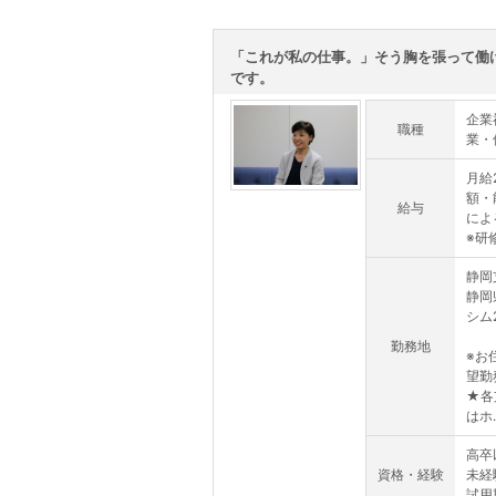
「これが私の仕事。」そう胸を張って働
です。
企業
職種
業・
月給
額・
給与
によ
※研
静岡
静岡
シム
勤務地
※お
望勤
★各
はホ..
高卒
資格・経験
未経
試用