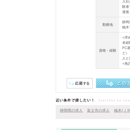
入社
験者
過後
静岡
勤務地
柚木
<求
未経
PC
資格・経験
ど）
人と
<免
この求人を詳しく見る
近い条件で探したい！
静岡県の求人
富士市の求人
柚木(Ｊ