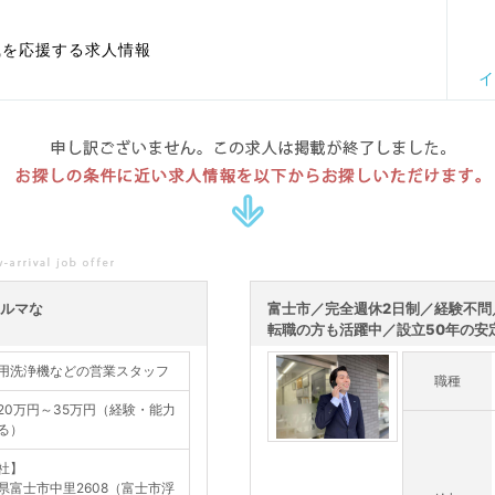
職を応援する求人情報
イ
申し訳ございません。この求人は掲載が終了しました。
お探しの条件に近い求人情報を以下からお探しいただけます。
ノルマな
富士市／完全週休2日制／経験不問
転職の方も活躍中／設立50年の安
用洗浄機などの営業スタッフ
職種
20万円～35万円（経験・能力
る）
社】
県富士市中里2608（富士市浮