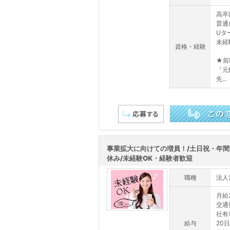
高卒
普通
Uタ
未経
資格・経験
★前
「元
先...
この求人を詳しく見る
事業拡大に向けての増員！/土日祝・年間1
休み/未経験OK・経験者歓迎
職種
法人
月給2
交通
社有
給与
20