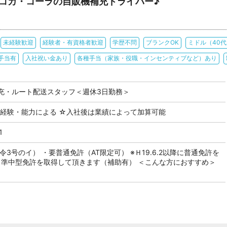
コカ・コーラの自販機補充ドライバー♪
未経験歓迎
経験者・有資格者歓迎
学歴不問
ブランクOK
ミドル（40
手当有
入社祝い金あり
各種手当（家族・役職・インセンティブなど）あり
充・ルート配送スタッフ＜週休3日勤務＞
 ※経験・能力による ☆入社後は業績によって加算可能
1
3号のイ） ・要普通免許（AT限定可） ※Ｈ19.6.2以降に普通免許を
､準中型免許を取得して頂きます（補助有） ＜こんな方におすすめ＞