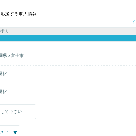
を応援する求人情報
イ
の求人
岡県
富士市
選択
選択