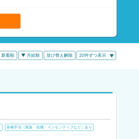
 新着順
▼ 月給順
並び替え解除
20件ずつ表示
り
各種手当（家族・役職・インセンティブなど）あり