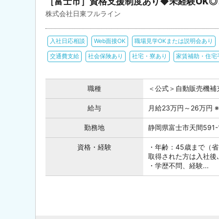
［富士市］資格支援制度あり◆未経験OK◎
株式会社日東フルライン
入社日応相談
Web面接OK
職場見学OKまたは説明会あり
交通費支給
社会保険あり
社宅・寮あり
家賃補助・住宅
職種
＜公式＞自動販売機補
給与
月給23万円～26万円
勤務地
静岡県富士市天間591-
資格・経験
・年齢：45歳まで（省令
取得された方は入社後
・学歴不問、経験...