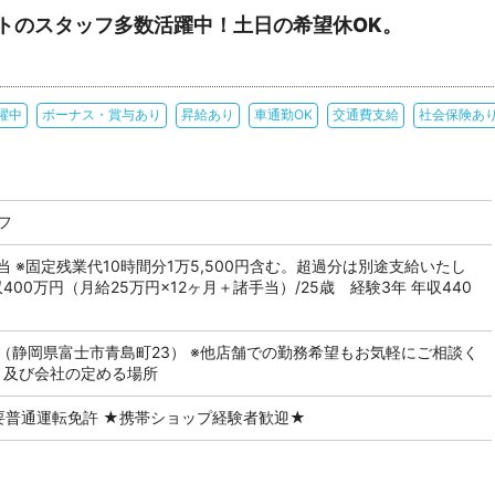
ートのスタッフ多数活躍中！土日の希望休OK。
躍中
ボーナス・賞与あり
昇給あり
車通勤OK
交通費支給
社会保険あ
フ
当 ※固定残業代10時間分1万5,500円含む。超過分は別途支給いたし
400万円（月給25万円×12ヶ月＋諸手当）/25歳 経験3年 年収440
（静岡県富士市青島町23） ※他店舗での勤務希望もお気軽にご相談く
 及び会社の定める場所
 要普通運転免許 ★携帯ショップ経験者歓迎★