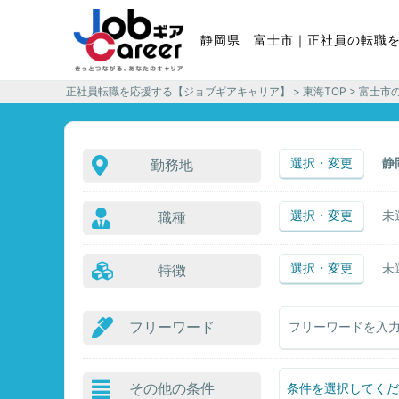
静岡県 富士市｜正社員の転職
正社員転職を応援する【ジョブギアキャリア】
>
東海TOP
> 富士市
選択・変更
静
勤務地
選択・変更
未
職種
選択・変更
未
特徴
フリーワード
その他の条件