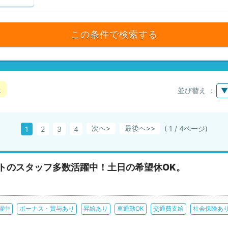
この条件で検索する
た
並び替え ：
▼
次へ>
最後へ
( 1 / 4ページ)
1
2
3
4
ートのスタッフ多数活躍中！土日の希望休OK。
躍中
ボーナス・賞与あり
昇給あり
車通勤OK
交通費支給
社会保険あ