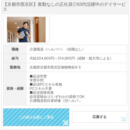
【京都市西京区】夜勤なしの正社員◎50代活躍中のデイサービ
ス
職種
介護職員（ヘルパー）（役職なし）
給与
月給204,600円～214,600円（経験・能力等による）
勤務地
京都府京都市西京区御陵鴫谷9-5
■必須学歴
学歴不問
■必須PCスキル有無
資格・経験
PCスキル不要
■必須資格有無
必須資格あり/いずれかの資格でOK
介護職員初任者研修（旧ヘルパ...
応募する
この求人を詳しく見る