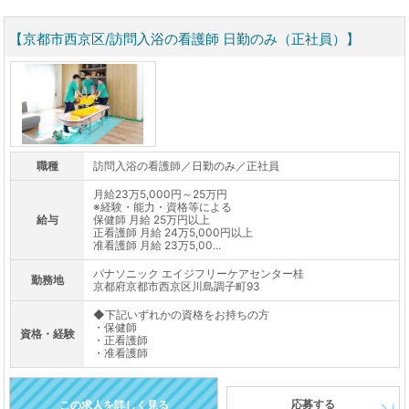
【京都市西京区/訪問入浴の看護師 日勤のみ（正社員）】
職種
訪問入浴の看護師／日勤のみ／正社員
月給23万5,000円～25万円
※経験・能力・資格等による
給与
保健師 月給 25万円以上
正看護師 月給 24万5,000円以上
准看護師 月給 23万5,00...
パナソニック エイジフリーケアセンター桂
勤務地
京都府京都市西京区川島調子町93
◆下記いずれかの資格をお持ちの方
・保健師
資格・経験
・正看護師
・准看護師
応募する
この求人を詳しく見る