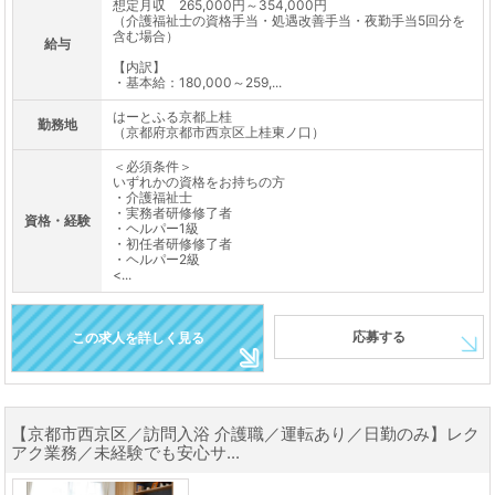
想定月収 265,000円～354,000円
（介護福祉士の資格手当・処遇改善手当・夜勤手当5回分を
含む場合）
給与
【内訳】
・基本給：180,000～259,...
はーとふる京都上桂
勤務地
（京都府京都市西京区上桂東ノ口）
＜必須条件＞
いずれかの資格をお持ちの方
・介護福祉士
・実務者研修修了者
資格・経験
・ヘルパー1級
・初任者研修修了者
・ヘルパー2級
<...
応募する
この求人を詳しく見る
【京都市西京区／訪問入浴 介護職／運転あり／日勤のみ】レク
アク業務／未経験でも安心サ...