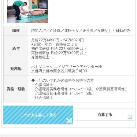
職種
訪問入浴／介護職／運転あり／正社員／夜勤なし・日勤のみ
月給22万4690円～24万6920円
※経験・能力・資格等による
給与
初任者研修 月給 22万4690円以上
実務者研修 月給 22万8390円以上
介護福祉士 ...
パナソニック エイジフリーケアセンター桂
勤務地
京都府京都市西京区川島調子町93
◆下記のいずれかの資格をお持ちの方
・介護福祉士
資格・経験
・介護職員実務者研修（ヘルパー1級、介護職員基礎研修）
・介護職員初任者研修（ヘルパー2級）
・社会福祉士
応募する
この求人を詳しく見る