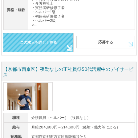
・介護福祉士
・実務者研修修了者
資格・経験
・ヘルパー1級
・初任者研修修了者
・ヘルパー2級
<...
応募する
この求人を詳しく見る
【京都市西京区】夜勤なしの正社員◎50代活躍中のデイサービ
ス
職種
介護職員（ヘルパー）（役職なし）
給与
月給204,600円～214,600円（経験・能力等による）
勤務地
京都府京都市西京区御陵鴫谷9-5