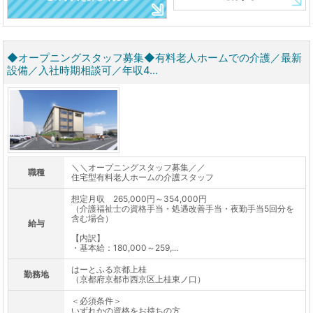
◆オープニングスタッフ募集◆有料老人ホームでの介護／最新
設備／入社時期相談可／年収4...
＼＼オープニングスタッフ募集／／
職種
住宅型有料老人ホームの介護スタッフ
想定月収 265,000円～354,000円
（介護福祉士の資格手当・処遇改善手当・夜勤手当5回分を
含む場合）
給与
【内訳】
・基本給：180,000～259,...
はーとふる京都上桂
勤務地
（京都府京都市西京区上桂東ノ口）
＜必須条件＞
いずれかの資格をお持ちの方