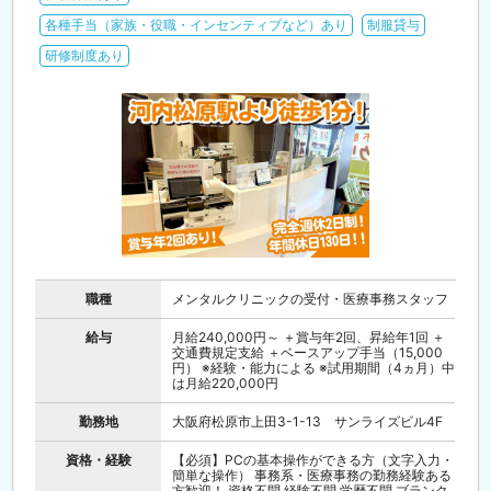
各種手当（家族・役職・インセンティブなど）あり
制服貸与
研修制度あり
職種
メンタルクリニックの受付・医療事務スタッフ
給与
月給240,000円～ ＋賞与年2回、昇給年1回 ＋
交通費規定支給 ＋ベースアップ手当（15,000
円） ※経験・能力による ※試用期間（4ヵ月）中
は月給220,000円
勤務地
大阪府松原市上田3-1-13 サンライズビル4F
資格・経験
【必須】PCの基本操作ができる方（文字入力・
簡単な操作） 事務系・医療事務の勤務経験ある
方歓迎！ 資格不問 経験不問 学歴不問 ブランク