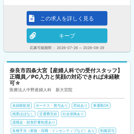
この求人を詳しく見る
キープ
応募可能期間 ： 2026-07-26 ～ 2026-08-29
奈良市四条大宮【産婦人科での受付スタッフ】
正職員／PC入力と笑顔の対応できれば未経験
可☆
医療法人中野産婦人科 新大宮院
未経験歓迎
ボーナス・賞与あり
昇給あり
車通勤OK
残業ほぼなし
交通費支給
社会保険あり
退職金・財形貯蓄制度あり
各種手当（家族・役職・インセンティブなど）あり
制服貸与