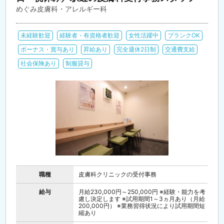
めぐみ皮膚科・アレルギー科
未経験歓迎
経験者・有資格者歓迎
女性活躍中
ブランクOK
ボーナス・賞与あり
昇給あり
完全週休2日制
交通費支給
社会保険あり
制服貸与
職種
皮膚科クリニックの受付事務
給与
月給230,000円～250,000円 ※経験・能力を考
慮し決定します ※試用期間1～3ヵ月あり（月給
200,000円） ※業務習得状況により試用期間短
縮あり