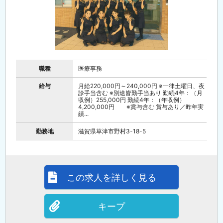
職種
医療事務
給与
月給220,000円～240,000円 ※一律土曜日、夜
診手当含む ※別途皆勤手当あり 勤続4年：（月
収例）255,000円 勤続4年：（年収例）
4,200,000円 ※賞与含む 賞与あり／昨年実
績...
勤務地
滋賀県草津市野村3-18-5
この求人を詳しく見る
キープ