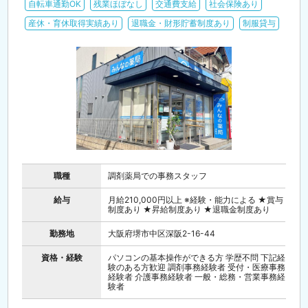
自転車通勤OK
残業ほぼなし
交通費支給
社会保険あり
産休・育休取得実績あり
退職金・財形貯蓄制度あり
制服貸与
職種
調剤薬局での事務スタッフ
給与
月給210,000円以上 ※経験・能力による ★賞与
制度あり ★昇給制度あり ★退職金制度あり
勤務地
大阪府堺市中区深阪2-16-44
資格・経験
パソコンの基本操作ができる方 学歴不問 下記経
験のある方歓迎 調剤事務経験者 受付・医療事務
経験者 介護事務経験者 一般・総務・営業事務経
験者