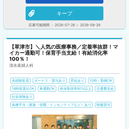
キープ
応募可能期間 ： 2026-07-26 ～ 2026-08-29
【草津市】＼人気の医療事務／定着率抜群！マ
イカー通勤可！保育手当支給！有給消化率
100％！
清水産婦人科
未経験歓迎
ボーナス・賞与あり
昇給あり
10時～勤務OK
16時前退社OK
車通勤OK
有休取得率80%以上
交通費支給
社会保険あり
各種手当（家族・役職・インセンティブなど）あり
制服貸与