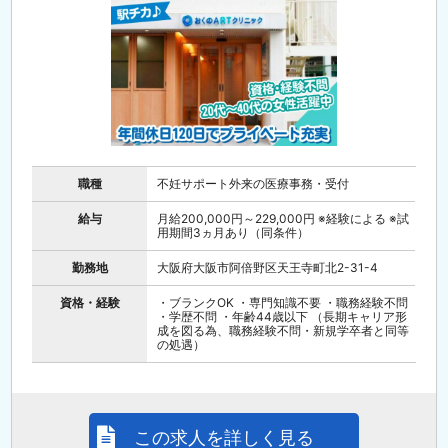
職種
不妊サポート外来の医療事務・受付
給与
月給200,000円～229,000円 ※経験による ※試
用期間3ヵ月あり（同条件）
勤務地
大阪府大阪市阿倍野区天王寺町北2-31-4
資格・経験
・ブランクOK ・専門知識不要 ・職務経験不問
・学歴不問 ・年齢44歳以下 （長期キャリア形
成を図る為、職務経験不問・新規学卒者と同等
の処遇）
この求人を詳しく見る