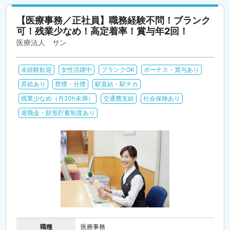
【医療事務／正社員】職務経験不問！ブランク
可！残業少なめ！高定着率！賞与年2回！
医療法人 サン
未経験歓迎
女性活躍中
ブランクOK
ボーナス・賞与あり
昇給あり
禁煙・分煙
駅直結・駅チカ
残業少なめ（月20h未満）
交通費支給
社会保険あり
退職金・財形貯蓄制度あり
職種
医療事務