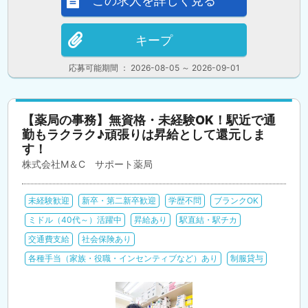
この求人を詳しく見る
キープ
応募可能期間 ： 2026-08-05 ～ 2026-09-01
【薬局の事務】無資格・未経験OK！駅近で通
勤もラクラク♪頑張りは昇給として還元しま
す！
株式会社M＆C サポート薬局
未経験歓迎
新卒・第二新卒歓迎
学歴不問
ブランクOK
ミドル（40代～）活躍中
昇給あり
駅直結・駅チカ
交通費支給
社会保険あり
各種手当（家族・役職・インセンティブなど）あり
制服貸与