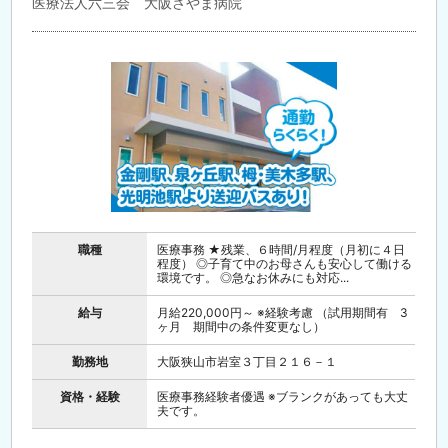
医療法人六三会 大阪さやま病院
職種
医療事務 ★残業、６時間/月程度（月初に４日
程度） ◎子育て中のお母さんも安心して働ける
環境です。 ◎急なお休みにも対応...
給与
月給220,000円～ ※経験考慮 （試用期間有 3
ヶ月 期間中の条件変更なし）
勤務地
大阪狭山市岩室３丁目２１６－１
資格・経験
医療事務経験者優遇 ※ブランクがあっても大丈
夫です。