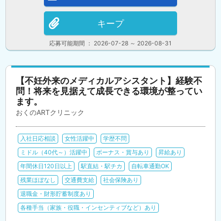
キープ
応募可能期間 ： 2026-07-28 ～ 2026-08-31
【不妊外来のメディカルアシスタント】経験不
問！将来を見据えて成長できる環境が整ってい
ます。
おくのARTクリニック
入社日応相談
女性活躍中
学歴不問
ミドル（40代～）活躍中
ボーナス・賞与あり
昇給あり
年間休日120日以上
駅直結・駅チカ
自転車通勤OK
残業ほぼなし
交通費支給
社会保険あり
退職金・財形貯蓄制度あり
各種手当（家族・役職・インセンティブなど）あり