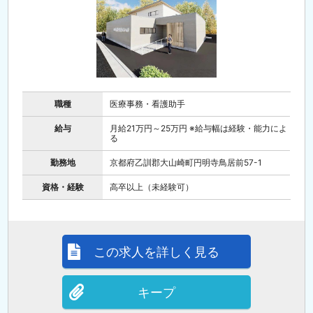
職種
医療事務・看護助手
給与
月給21万円～25万円 ※給与幅は経験・能力によ
る
勤務地
京都府乙訓郡大山崎町円明寺鳥居前57-1
資格・経験
高卒以上（未経験可）
この求人を詳しく見る
キープ