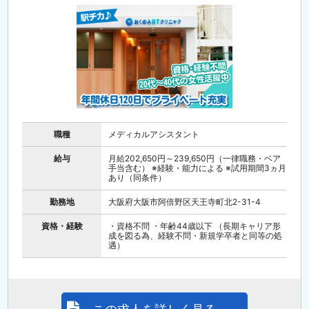
職種
メディカルアシスタント
給与
月給202,650円～239,650円（一律職務・ベア
手当含む） ※経験・能力による ※試用期間3ヵ月
あり（同条件）
勤務地
大阪府大阪市阿倍野区天王寺町北2-31-4
資格・経験
・資格不問 ・年齢44歳以下 （長期キャリア形
成を図る為、経験不問・新規学卒者と同等の処
遇）