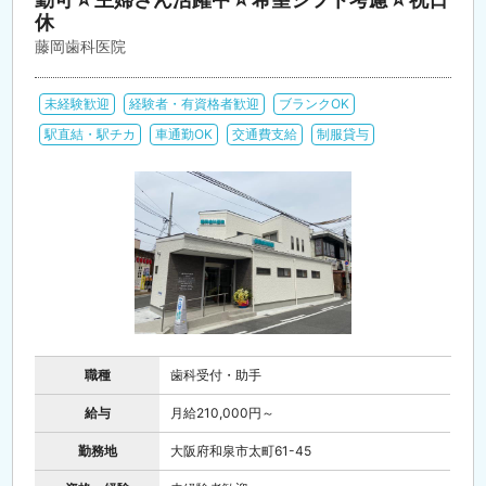
休
藤岡歯科医院
未経験歓迎
経験者・有資格者歓迎
ブランクOK
駅直結・駅チカ
車通勤OK
交通費支給
制服貸与
職種
歯科受付・助手
給与
月給210,000円～
勤務地
大阪府和泉市太町61-45