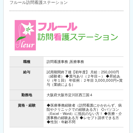
フルール訪問看護ステーション
職種
訪問看護事務 ,医療事務
給与
試用期間終了後【初年度】 月給：250,000円
（経験者） ◆賞与あり（２年目～） ◆昇給あ
り（年１回） 年収例：２年目 3,000,000円+賞
与（業績による）
勤務地
大阪府大阪市淀川区西三国４
資格・経験
◆医療事務経験者（訪問看護にかかわらず、病
院やクリニックでの経験ある方） ◇パソコン
（Excel・Word）に抵抗のない方！ ◆医療・介
護事務の経験ある方 ◆レセプト請求できる方
◆性別・年齢不問