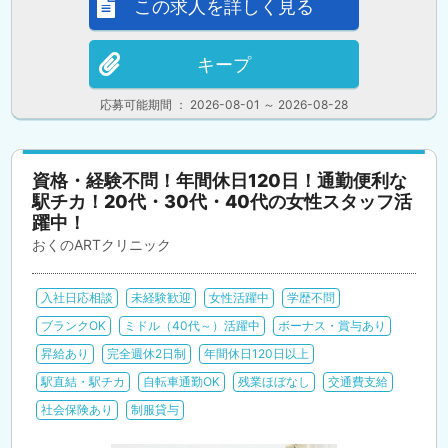
この求人を詳しく見る
キープ
応募可能期間 ： 2026-08-01 ～ 2026-08-28
資格・経験不問！年間休日120日！通勤便利な
駅チカ！20代・30代・40代の女性スタッフ活
躍中！
おくのARTクリニック
入社日応相談
未経験歓迎
女性活躍中
学歴不問
ブランクOK
ミドル（40代～）活躍中
ボーナス・賞与あり
昇給あり
完全週休2日制
年間休日120日以上
駅直結・駅チカ
自転車通勤OK
残業ほぼなし
交通費支給
社会保険あり
制服貸与