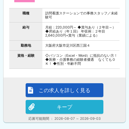
職種
訪問看護ステーションでの事務スタッフ／未経
験可
給与
月給：220,000円～ ◆賞与あり（２年目～）
◆昇給あり（年１回） 年収例：２年目
2,640,000円+賞与（業績による）
勤務地
大阪府大阪市淀川区西三国４
資格・経験
◇パソコン（Excel・Word）に抵抗のない方！
◆医療・介護事務の経験者優遇 なくてもＯ
Ｋ！ ◆性別・年齢不問
この求人を詳しく見る
キープ
応募可能期間 ： 2026-08-07 ～ 2026-09-03