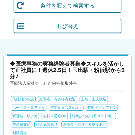
条件を変えて検索する
並び替え
◆医療事務の実務経験者募集◆スキルを活かし
て正社員に！週休2.5日！玉出駅・粉浜駅から5
分♪
医療法人蘭畦会 わだ内科整形外科
入社日応相談
経験者・有資格者歓迎
主婦・主夫歓迎
ボーナス・賞与あり
年間休日120日以上
時間固定シフト制
駅直結・駅チカ
自転車通勤OK
残業少なめ（月20h未満）
交通費支給
社会保険あり
退職金・財形貯蓄制度あり
制服貸与