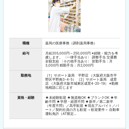
職種
薬局の医療事務（調剤薬局事務）
給与
月給205,000円～250,000円 ※経験・能力を考
慮します。 〈一律手当あり〉 調整手当 交通費
全額支給 〈その他手当あり〉 皆勤手当：月
3,000円 精勤手当：月2,000円
勤務地
［1］サポート薬局 平野店 （大阪府大阪市平
野区平野南3-4-5） ［2］サポート薬局 成育
店 （大阪府大阪市城東区成育4-20-19） ※勤務
地相談に応じます
資格・経験
★未経験歓迎 ★無資格OK ★ブランクOK ★年
齢不問 ★学歴・経歴不問 ★新卒／第二新卒
（年度不問）／高卒歓迎 ★現在アルバイト／パ
ート／契約社員の方も歓迎 ＜歓迎要件＞ 自動車
運転免許（AT限定...